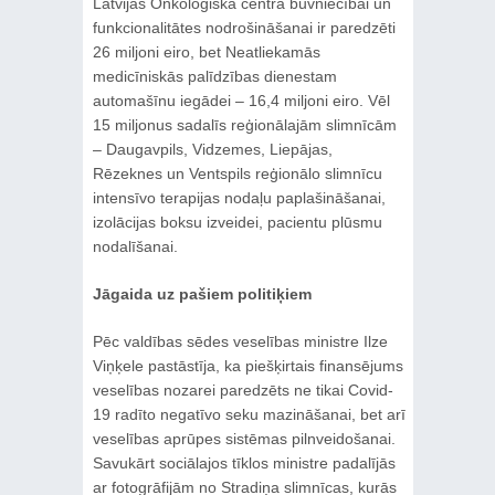
Latvijas Onkoloģiskā centra būvniecībai un
funkcionalitātes nodrošināšanai ir paredzēti
26 miljoni eiro, bet Neatliekamās
medicīniskās palīdzības dienestam
automašīnu iegādei ‒ 16,4 miljoni eiro. Vēl
15 miljonus sadalīs reģionālajām slimnīcām
– Daugavpils, Vidzemes, Liepājas,
Rēzeknes un Ventspils reģionālo slimnīcu
intensīvo terapijas nodaļu paplašināšanai,
izolācijas boksu izveidei, pacientu plūsmu
nodalīšanai.
Jāgaida uz pašiem politiķiem
Pēc valdības sēdes veselības ministre Ilze
Viņķele pastāstīja, ka piešķirtais finansējums
veselības nozarei paredzēts ne tikai Covid-
19 radīto negatīvo seku mazināšanai, bet arī
veselības aprūpes sistēmas pilnveidošanai.
Savukārt sociālajos tīklos ministre padalījās
ar fotogrāfijām no Stradiņa slimnīcas, kurās