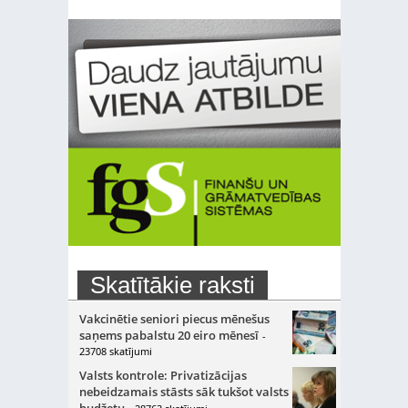
Skatītākie raksti
Vakcinētie seniori piecus mēnešus
saņems pabalstu 20 eiro mēnesī
-
23708 skatījumi
Valsts kontrole: Privatizācijas
nebeidzamais stāsts sāk tukšot valsts