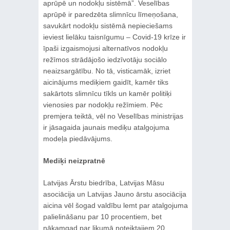
aprūpē un nodokļu sistēmā”. Veselības
aprūpē ir paredzēta slimnīcu līmeņošana,
savukārt nodokļu sistēmā nepieciešams
ieviest lielāku taisnīgumu ‒ Covid-19 krīze ir
īpaši izgaismojusi alternatīvos nodokļu
režīmos strādājošo iedzīvotāju sociālo
neaizsargātību. No tā, visticamāk, izriet
aicinājums mediķiem gaidīt, kamēr tiks
sakārtots slimnīcu tīkls un kamēr politiķi
vienosies par nodokļu režīmiem. Pēc
premjera teiktā, vēl no Veselības ministrijas
ir jāsagaida jaunais mediķu atalgojuma
modeļa piedāvājums.
Mediķi neizpratnē
Latvijas Ārstu biedrība, Latvijas Māsu
asociācija un Latvijas Jauno ārstu asociācija
aicina vēl šogad valdību lemt par atalgojuma
palielināšanu par 10 procentiem, bet
nākamgad par likumā noteiktajiem 20