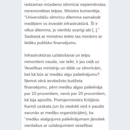
redzamas mūsdienu slimnīcai nepiemērotas,
neremontētas telpas. Ministre komentēja:
“Universitāšu slimnīcu dilemma samaksāt
mediķiem vs investēt infrastruktūrā. Šī ir
viltus dilemma, jo vienlīdz svarīgi abi [..].”
Saskaņā ar ministres teikto tas risināms ar
lielāku publisko finansējumu.
Infrastruktūras uzlabošanai un telpu
remontiem nauda, var teikt, ir jau ceļā uz
Veselības ministriju un tālāk uz slimnīcām,
bet kā būs ar mediķu algu palielinājumu?
Ņemot vērā ierobežoto budžeta
finansējumu, pērn mediķu algas palielināja
par 10 procentiem, nevis par 20 procentiem,
kā bija apsolīts. Premjerministrs Krišjānis
Kariņš uzskata (un šo viedokli viņš ir paudis
sarunās ar mediķu organizācijām), ka
“mediķu atalgojuma palielinājumam jānotiek
vienlaikus ar uzlabojumiem veselības