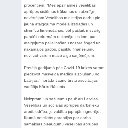
procentiem. “Mēs apzināmies veselības
aprūpes sistēmas trūkumus un atzinīgi
novērtējam Veselības ministrijas darbu pie
jauna atalgojuma modeļa izstrādes un
slimnīcu līmeņošanas, bet pašlaik ir svarīgi
paralēli reformām nekavējoties lemt par
atalgojuma palielināšanu nozarē šogad un
nākamajos gados, papildu finansējumu
novirzot visiem mazo algu saņēmējiem.
Pretējā gadījumā pēc Covid-19 krīzes varam
piedzīvot masveida mediķu aizplūšanu no
Latvijas,” norāda Jauno ārstu asociācijas
vadītājs Kārlis Rācenis.
Neizpratni un sašutumu pauž arī Latvijas
Veselības un sociālās aprūpes darbinieku
arodbiedrība, jo valdība joprojām ignorējot
likumā noteiktās garantijas par darba
samaksas pieaugumu veselības aprūpes