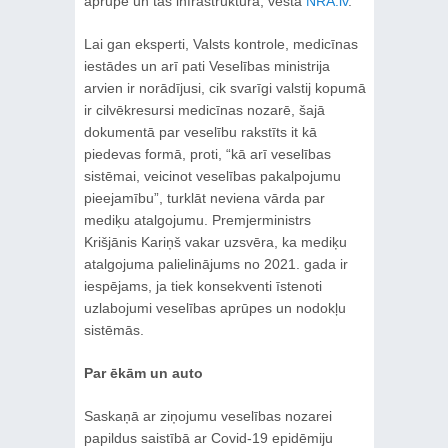
aprūpe un tās infrastruktūra, vēsta
NRA.lv
.
Lai gan eksperti, Valsts kontrole, medicīnas
iestādes un arī pati Veselības ministrija
arvien ir norādījusi, cik svarīgi valstij kopumā
ir cilvēkresursi medicīnas nozarē, šajā
dokumentā par veselību rakstīts it kā
piedevas formā, proti, “kā arī veselības
sistēmai, veicinot veselības pakalpojumu
pieejamību”, turklāt neviena vārda par
mediķu atalgojumu. Premjerministrs
Krišjānis Kariņš vakar uzsvēra, ka mediķu
atalgojuma palielinājums no 2021. gada ir
iespējams, ja tiek konsekventi īstenoti
uzlabojumi veselības aprūpes un nodokļu
sistēmās.
Par ēkām un auto
Saskaņā ar ziņojumu veselības nozarei
papildus saistībā ar Covid-19 epidēmiju