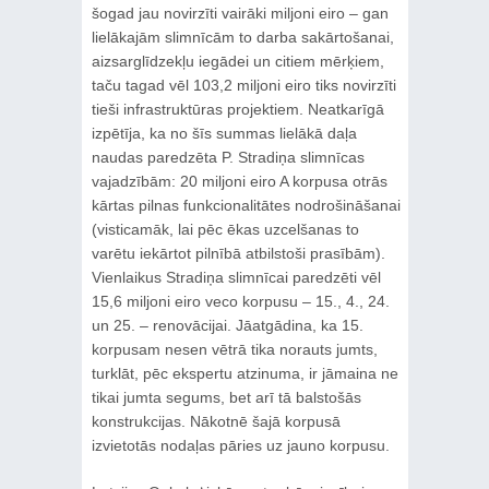
šogad jau novirzīti vairāki miljoni eiro – gan
lielākajām slimnīcām to darba sakārtošanai,
aizsarglīdzekļu iegādei un citiem mērķiem,
taču tagad vēl 103,2 miljoni eiro tiks novirzīti
tieši infrastruktūras projektiem. Neatkarīgā
izpētīja, ka no šīs summas lielākā daļa
naudas paredzēta P. Stradiņa slimnīcas
vajadzībām: 20 miljoni eiro A korpusa otrās
kārtas pilnas funkcionalitātes nodrošināšanai
(visticamāk, lai pēc ēkas uzcelšanas to
varētu iekārtot pilnībā atbilstoši prasībām).
Vienlaikus Stradiņa slimnīcai paredzēti vēl
15,6 miljoni eiro veco korpusu ‒ 15., 4., 24.
un 25. – renovācijai. Jāatgādina, ka 15.
korpusam nesen vētrā tika norauts jumts,
turklāt, pēc ekspertu atzinuma, ir jāmaina ne
tikai jumta segums, bet arī tā balstošās
konstrukcijas. Nākotnē šajā korpusā
izvietotās nodaļas pāries uz jauno korpusu.