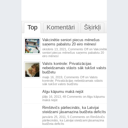
Top
Komentāri
Šķirkļi
Vakcinētie seniori piecus mēnešus
saņems pabalstu 20 eiro mēnesī
oktobris 13, 2021,
Comments Off
on Vakcinētie
seniori piecus mēnešus saņems pabalstu 20
eiro mēnesī
Valsts kontrole: Privatizācijas
nebeidzamais stāsts sāk tukšot valsts
budžetu
maijs 16, 2019,
Comments Off
on Valsts
kontrole: Privatizācijas nebeidzamais stāsts
sāk tukšot valsts budžetu
Algu kāpumu makā nejūt
jūlijs 16, 2013,
48 Comments
on Algu kāpumu
makā nejūt
Rimšēvičs pārliecināts, ka Latvijai
steidzami jāsamazina budžeta deficīts
janvāris 25, 2011,
5 Comments
on Rimšēvičs
pārliecināts, ka Latvijai steidzami jāsamazina
budžeta deficīts