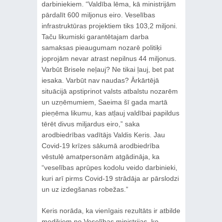
darbiniekiem. “Valdība lēma, kā ministrijām
pārdalīt 600 miljonus eiro. Veselības
infrastruktūras projektiem tiks 103,2 miljoni.
Taču likumiski garantētajam darba
samaksas pieaugumam nozarē politiķi
joprojām nevar atrast nepilnus 44 miljonus.
Varbūt Brisele neļauj? Ne tikai ļauj, bet pat
iesaka. Varbūt nav naudas? Ārkārtējā
situācijā apstiprinot valsts atbalstu nozarēm
un uzņēmumiem, Saeima šī gada martā
pieņēma likumu, kas atļauj valdībai papildus
tērēt divus miljardus eiro,” saka
arodbiedrības vadītājs Valdis Keris. Jau
Covid-19 krīzes sākumā arodbiedrība
vēstulē amatpersonām atgādināja, ka
“veselības aprūpes kodolu veido darbinieki,
kuri arī pirms Covid-19 strādāja ar pārslodzi
un uz izdegšanas robežas.”
Keris norāda, ka vienīgais rezultāts ir atbilde
mediķiem no Veselības ministrijas, ko