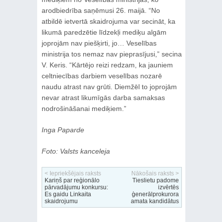
arodbiedrība saņēmusi 26. maijā. “No
atbildē ietvertā skaidrojuma var secināt, ka
likumā paredzētie līdzekļi mediķu algām
joprojām nav piešķirti, jo… Veselības
ministrija tos nemaz nav pieprasījusi,” secina
V. Keris. “Kārtējo reizi redzam, ka jauniem
celtniecības darbiem veselības nozarē
naudu atrast nav grūti. Diemžēl to joprojām
nevar atrast likumīgās darba samaksas
nodrošināšanai mediķiem.”
Inga Paparde
Foto: Valsts kanceleja
< Iepriekšējais raksts
Nākošais raksts >
Kariņš par reģionālo
Tieslietu padome
pārvadājumu konkursu:
izvērtēs
Es gaidu Linkaita
ģenerālprokurora
skaidrojumu
amata kandidātus