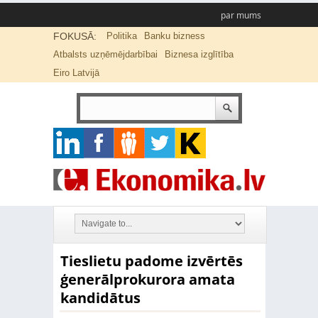
par mums
FOKUSĀ:
Politika
Banku bizness
Atbalsts uzņēmējdarbībai
Biznesa izglītība
Eiro Latvijā
Tieslietu padome izvērtēs
ģenerālprokurora amata
kandidātus