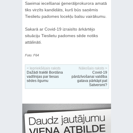
Saeimai iecelšanai ģenerālprokurora amatā
tiks virzīts kandidāts, kurš būs saņēmis
Tieslietu padomes locekļu balsu vairākumu.
Sakarā ar Covid-19 izraisīto ārkārtējo
situāciju Tieslietu padomes sēde notiks
attālināti.
Foto: F64
< Iepriekšējais raksts
Nākošais raksts >
Dažādi traktē Bordāna
Covid-19
vadlīnijas par tiesas
pārdzīvošanai valdība
sēdes ilgumu
gatava pārkāpt pat
Satversmi?