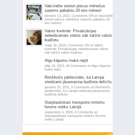
Vakcinētie seniori piecus mēnešus
saņems pabalstu 20 eiro mēnesī
oktobris 13, 2021,
Comments Off
on Vakcinētie
seniori piecus mēnešus saņems pabalstu 20
eiro mēnesī
Valsts kontrole: Privatizācijas
nebeidzamais stāsts sāk tukšot valsts
budžetu
maijs 16, 2019,
Comments Off
on Valsts
kontrole: Privatizācijas nebeidzamais stāsts
sāk tukšot valsts budžetu
Algu kāpumu makā nejūt
jūlijs 16, 2013,
48 Comments
on Algu kāpumu
makā nejūt
Rimšēvičs pārliecināts, ka Latvijai
steidzami jāsamazina budžeta deficīts
janvāris 25, 2011,
5 Comments
on Rimšēvičs
pārliecināts, ka Latvijai steidzami jāsamazina
budžeta deficīts
Starptautiskais transporta ministru
forums notiks Latvijā
septembris 4, 2009,
4 Comments
on
Starptautiskais transporta ministru forums
notiks Latvijā