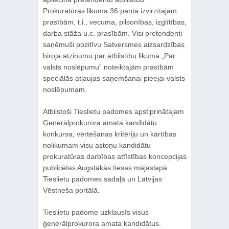
Prokuratūras likuma 36.pantā izvirzītajām
prasībām, t.i., vecuma, pilsonības, izglītības,
darba stāža u.c. prasībām. Visi pretendenti
saņēmuši pozitīvu Satversmes aizsardzības
biroja atzinumu par atbilstību likumā „Par
valsts noslēpumu” noteiktajām prasībām
speciālās atļaujas saņemšanai pieejai valsts
noslēpumam.
Atbilstoši Tieslietu padomes apstiprinātajam
Ģenerālprokurora amata kandidātu
konkursa, vērtēšanas kritēriju un kārtības
nolikumam visu astoņu kandidātu
prokuratūras darbības attīstības koncepcijas
publicētas Augstākās tiesas mājaslapā
Tieslietu padomes sadaļā un Latvijas
Vēstneša portālā.
Tieslietu padome uzklausīs visus
ģenerālprokurora amata kandidātus.