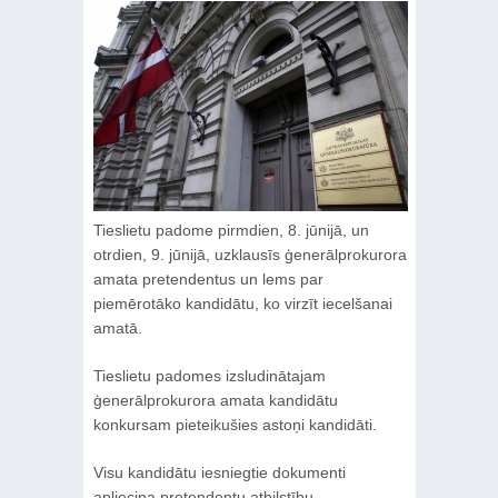
Tieslietu padome pirmdien, 8. jūnijā, un
otrdien, 9. jūnijā, uzklausīs ģenerālprokurora
amata pretendentus un lems par
piemērotāko kandidātu, ko virzīt iecelšanai
amatā.
Tieslietu padomes izsludinātajam
ģenerālprokurora amata kandidātu
konkursam pieteikušies astoņi kandidāti.
Visu kandidātu iesniegtie dokumenti
apliecina pretendentu atbilstību