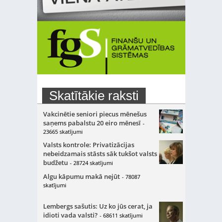
Skatītākie raksti
Vakcinētie seniori piecus mēnešus
saņems pabalstu 20 eiro mēnesī
-
23665 skatījumi
Valsts kontrole: Privatizācijas
nebeidzamais stāsts sāk tukšot valsts
budžetu
- 28724 skatījumi
Algu kāpumu makā nejūt
- 78087
skatījumi
Lembergs sašutis: Uz ko jūs cerat, ja
idioti vada valsti?
- 68611 skatījumi