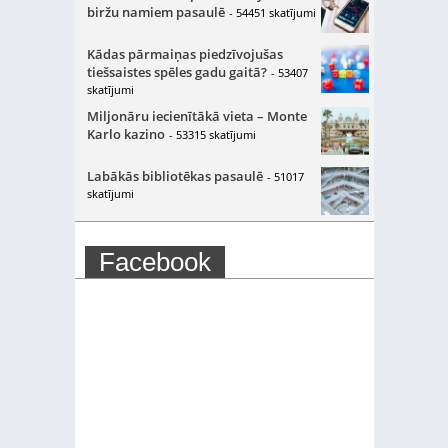
biržu namiem pasaulē
- 54451 skatījumi
Kādas pārmaiņas piedzīvojušas
tiešsaistes spēles gadu gaitā?
- 53407
skatījumi
Miljonāru iecienītākā vieta – Monte
Karlo kazino
- 53315 skatījumi
Labākās bibliotēkas pasaulē
- 51017
skatījumi
Facebook