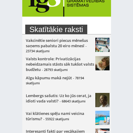
Skatītākie raksti
Vakcinētie seniori piecus mēnešus
saņems pabalstu 20 eiro mēnesī
-
23734 skatījumi
Valsts kontrole: Privatizācijas
nebeidzamais stāsts sāk tukšot valsts
budžetu
- 28793 skatījumi
Algu kāpumu makā nejūt
- 78194
skatījumi
Lembergs sašutis: Uz ko jūs cerat, ja
idioti vada valsti?
- 68643 skatījumi
Vai klātienes spēļu nami veicina
tūrismu?
- 55922 skatījumi
Interesanti fakti par vecākajiem