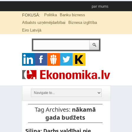
par mums
FOKUSĀ:
Politika
Banku bizness
Atbalsts uzņēmējdarbībai
Biznesa izglītība
Eiro Latvijā
Tag Archives:
nākamā
gada budžets
Siliņa: Darbs valdībai pie