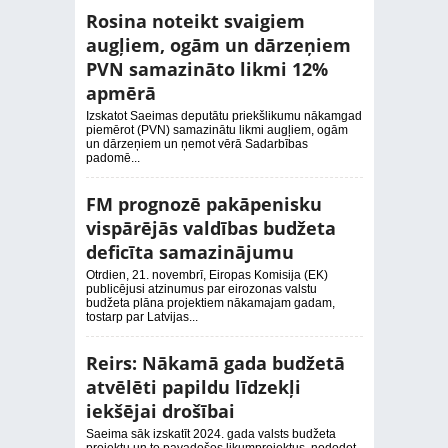
Rosina noteikt svaigiem
augļiem, ogām un dārzeņiem
PVN samazināto likmi 12%
apmērā
Izskatot Saeimas deputātu priekšlikumu nākamgad
piemērot (PVN) samazinātu likmi augļiem, ogām
un dārzeņiem un ņemot vērā Sadarbības
padomē...
FM prognozē pakāpenisku
vispārējās valdības budžeta
deficīta samazinājumu
Otrdien, 21. novembrī, Eiropas Komisija (EK)
publicējusi atzinumus par eirozonas valstu
budžeta plāna projektiem nākamajam gadam,
tostarp par Latvijas...
Reirs: Nākamā gada budžetā
atvēlēti papildu līdzekļi
iekšējai drošībai
Saeima sāk izskatīt 2024. gada valsts budžeta