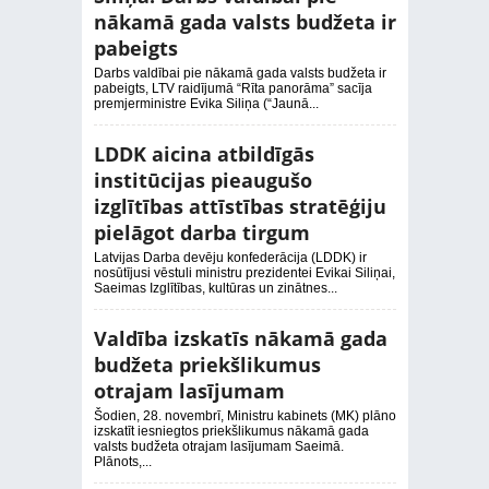
nākamā gada valsts budžeta ir
pabeigts
Darbs valdībai pie nākamā gada valsts budžeta ir
pabeigts, LTV raidījumā “Rīta panorāma” sacīja
premjerministre Evika Siliņa (“Jaunā...
LDDK aicina atbildīgās
institūcijas pieaugušo
izglītības attīstības stratēģiju
pielāgot darba tirgum
Latvijas Darba devēju konfederācija (LDDK) ir
nosūtījusi vēstuli ministru prezidentei Evikai Siliņai,
Saeimas Izglītības, kultūras un zinātnes...
Valdība izskatīs nākamā gada
budžeta priekšlikumus
otrajam lasījumam
Šodien, 28. novembrī, Ministru kabinets (MK) plāno
izskatīt iesniegtos priekšlikumus nākamā gada
valsts budžeta otrajam lasījumam Saeimā.
Plānots,...