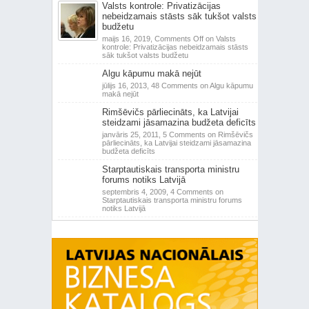
Valsts kontrole: Privatizācijas
nebeidzamais stāsts sāk tukšot valsts
budžetu
maijs 16, 2019,
Comments Off
on Valsts
kontrole: Privatizācijas nebeidzamais stāsts
sāk tukšot valsts budžetu
Algu kāpumu makā nejūt
jūlijs 16, 2013,
48 Comments
on Algu kāpumu
makā nejūt
Rimšēvičs pārliecināts, ka Latvijai
steidzami jāsamazina budžeta deficīts
janvāris 25, 2011,
5 Comments
on Rimšēvičs
pārliecināts, ka Latvijai steidzami jāsamazina
budžeta deficīts
Starptautiskais transporta ministru
forums notiks Latvijā
septembris 4, 2009,
4 Comments
on
Starptautiskais transporta ministru forums
notiks Latvijā