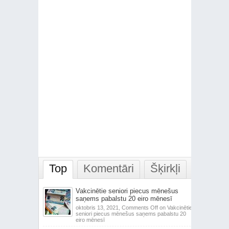
Top
Komentāri
Šķirkļi
Vakcinētie seniori piecus mēnešus
saņems pabalstu 20 eiro mēnesī
oktobris 13, 2021,
Comments Off
on Vakcinētie
seniori piecus mēnešus saņems pabalstu 20
eiro mēnesī