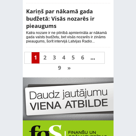
Kariņš par nākamā gada
budžetā: Visās nozarēs ir
pieaugums
Katra nozare ir ne pilnībā apmierināta ar nākamā
gada valsts budžetu, bet visās nozarēs ir zināms
pieaugums, šorīt intervijā Latvijas Radio...
1
2
3
4
5
6
…
9
»