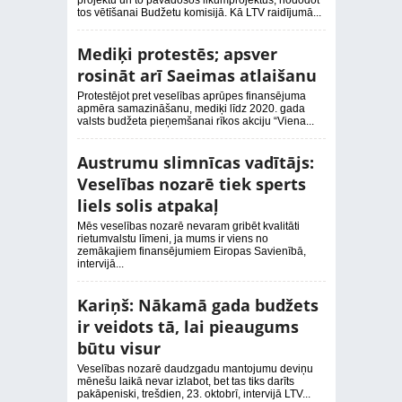
projektu un to pavadošos likumprojektus, nododot
tos vētīšanai Budžetu komisijā. Kā LTV raidījumā...
Mediķi protestēs; apsver
rosināt arī Saeimas atlaišanu
Protestējot pret veselības aprūpes finansējuma
apmēra samazināšanu, mediķi līdz 2020. gada
valsts budžeta pieņemšanai rīkos akciju “Viena...
Austrumu slimnīcas vadītājs:
Veselības nozarē tiek sperts
liels solis atpakaļ
Mēs veselības nozarē nevaram gribēt kvalitāti
rietumvalstu līmeni, ja mums ir viens no
zemākajiem finansējumiem Eiropas Savienībā,
intervijā...
Kariņš: Nākamā gada budžets
ir veidots tā, lai pieaugums
būtu visur
Veselības nozarē daudzgadu mantojumu deviņu
mēnešu laikā nevar izlabot, bet tas tiks darīts
pakāpeniski, trešdien, 23. oktobrī, intervijā LTV...