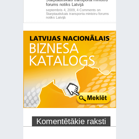
forums notiks Latvijā
septembris 4, 2009,
4 Comments
on
Starptautiskais transporta ministru forums
notiks Latvijā
Komentētākie raksti