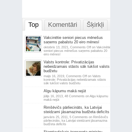
Top
Komentāri
Šķirkļi
Vakcinētie seniori piecus mēnešus
saņems pabalstu 20 eiro mēnesī
oktobris 13, 2021,
Comments Off
on Vakcinētie
seniori piecus mēnešus saņems pabalstu 20
eiro mēnesī
Valsts kontrole: Privatizācijas
nebeidzamais stāsts sāk tukšot valsts
budžetu
maijs 16, 2019,
Comments Off
on Valsts
kontrole: Privatizācijas nebeidzamais stāsts
sāk tukšot valsts budžetu
Algu kāpumu makā nejūt
jūlijs 16, 2013,
48 Comments
on Algu kāpumu
makā nejūt
Rimšēvičs pārliecināts, ka Latvijai
steidzami jāsamazina budžeta deficīts
janvāris 25, 2011,
5 Comments
on Rimšēvičs
pārliecināts, ka Latvijai steidzami jāsamazina
budžeta deficīts
Starptautiskais transporta ministru