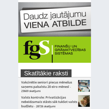
Skatītākie raksti
Vakcinētie seniori piecus mēnešus
saņems pabalstu 20 eiro mēnesī
-
23669 skatījumi
Valsts kontrole: Privatizācijas
nebeidzamais stāsts sāk tukšot valsts
budžetu
- 28726 skatījumi