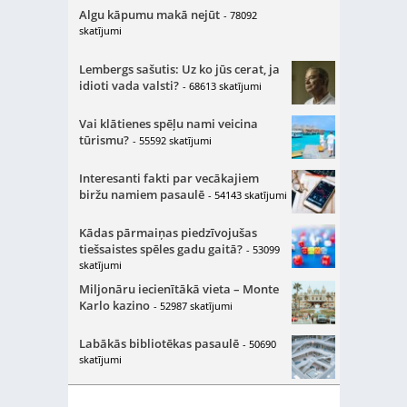
Algu kāpumu makā nejūt
- 78092
skatījumi
Lembergs sašutis: Uz ko jūs cerat, ja
idioti vada valsti?
- 68613 skatījumi
Vai klātienes spēļu nami veicina
tūrismu?
- 55592 skatījumi
Interesanti fakti par vecākajiem
biržu namiem pasaulē
- 54143 skatījumi
Kādas pārmaiņas piedzīvojušas
tiešsaistes spēles gadu gaitā?
- 53099
skatījumi
Miljonāru iecienītākā vieta – Monte
Karlo kazino
- 52987 skatījumi
Labākās bibliotēkas pasaulē
- 50690
skatījumi