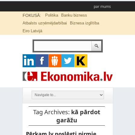
par mums
FOKUSĀ:
Politika
Banku bizness
Atbalsts uzņēmējdarbībai
Biznesa izglītība
Eiro Latvijā
Tag Archives:
kā pārdot
garāžu
Pērkam.lv noslēgti pirmie