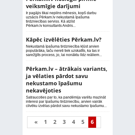
veiksmīgie darījumi
Ir pagājis tikai nepilns mēnesis, kopš darbu
uzsācis Pērkam.lv nekustamā īpašuma
tirdzniecības serviss. Kā atzīst
Pērkam.lv konsultants Andris...
Kāpēc izvēlēties Pērkam.lv?
Nekustamā īpašuma tirdzniecība kļūst arvien
populārāka, taču nereti tiek uzskatīts, ka tas ir
sarežģīts process, jo, lai nonāktu līdz reāliem...
Pērkam.lv – ātrākais variants,
ja vēlaties pārdot savu
nekustamo īpašumu
nekavējoties
Satraucoties par to, ka pandēmija varētu mazināt
interesi par īpašumu tirdzniecību, arvien vairāk
cilvēku izvēlas pārdot savu nekustamo īpašumu...
«
1
2
3
4
5
6