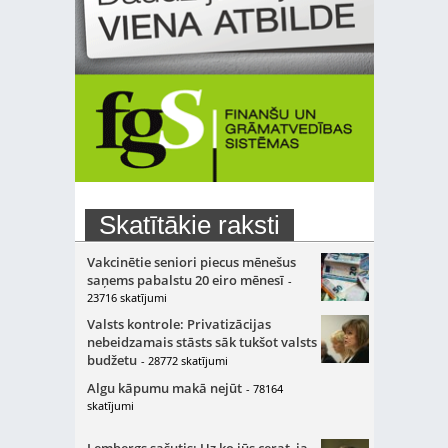
Skatītākie raksti
Vakcinētie seniori piecus mēnešus
saņems pabalstu 20 eiro mēnesī
-
23716 skatījumi
Valsts kontrole: Privatizācijas
nebeidzamais stāsts sāk tukšot valsts
budžetu
- 28772 skatījumi
Algu kāpumu makā nejūt
- 78164
skatījumi