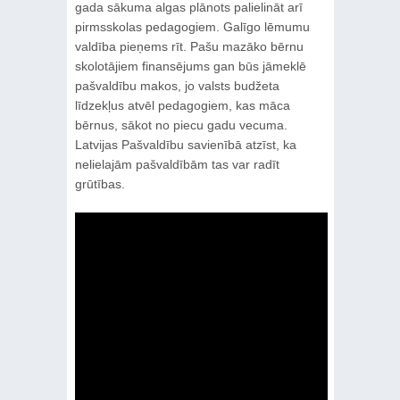
gada sākuma algas plānots palielināt arī
pirmsskolas pedagogiem. Galīgo lēmumu
valdība pieņems rīt. Pašu mazāko bērnu
skolotājiem finansējums gan būs jāmeklē
pašvaldību makos, jo valsts budžeta
līdzekļus atvēl pedagogiem, kas māca
bērnus, sākot no piecu gadu vecuma.
Latvijas Pašvaldību savienībā atzīst, ka
nelielajām pašvaldībām tas var radīt
grūtības.