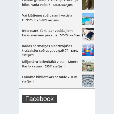
Lembergs sašutis: Uz ko jūs cerat, ja
idioti vada valsti?
- 68636 skatījumi
Vai klātienes spēļu nami veicina
tūrismu?
- 55809 skatījumi
Interesanti fakti par vecākajiem
biržu namiem pasaulē
- 54345 skatījumi
Kādas pārmaiņas piedzīvojušas
tiešsaistes spēles gadu gaitā?
- 53300
skatījumi
Miljonāru iecienītākā vieta – Monte
Karlo kazino
- 53201 skatījumi
Labākās bibliotēkas pasaulē
- 50901
skatījumi
Facebook