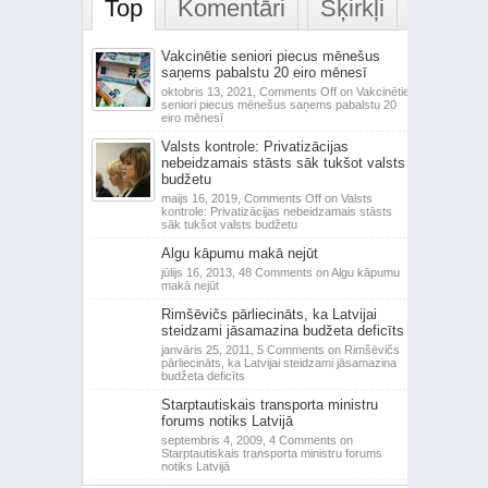
Top
Komentāri
Šķirkļi
Vakcinētie seniori piecus mēnešus
saņems pabalstu 20 eiro mēnesī
oktobris 13, 2021,
Comments Off
on Vakcinētie
seniori piecus mēnešus saņems pabalstu 20
eiro mēnesī
Valsts kontrole: Privatizācijas
nebeidzamais stāsts sāk tukšot valsts
budžetu
maijs 16, 2019,
Comments Off
on Valsts
kontrole: Privatizācijas nebeidzamais stāsts
sāk tukšot valsts budžetu
Algu kāpumu makā nejūt
jūlijs 16, 2013,
48 Comments
on Algu kāpumu
makā nejūt
Rimšēvičs pārliecināts, ka Latvijai
steidzami jāsamazina budžeta deficīts
janvāris 25, 2011,
5 Comments
on Rimšēvičs
pārliecināts, ka Latvijai steidzami jāsamazina
budžeta deficīts
Starptautiskais transporta ministru
forums notiks Latvijā
septembris 4, 2009,
4 Comments
on
Starptautiskais transporta ministru forums
notiks Latvijā