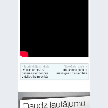
< Iepriekšējais raksts
Nākošais raksts >
Deficīts un “IKEA” –
Trauksmes cēlējus
pasaules tendences
aizsargās no atriebības
Latvijas tirdzniecībā