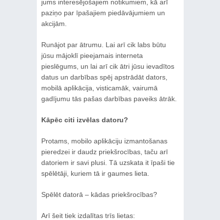
jums interesējošajiem notikumiem, kā arī
paziņo par īpašajiem piedāvājumiem un
akcijām.
Runājot par ātrumu. Lai arī cik labs būtu
jūsu mājoklī pieejamais interneta
pieslēgums, un lai arī cik ātri jūsu ievadītos
datus un darbības spēj apstrādāt dators,
mobilā aplikācija, visticamāk, vairumā
gadījumu tās pašas darbības paveiks ātrāk.
Kāpēc citi izvēlas datoru?
Protams, mobilo aplikāciju izmantošanas
pieredzei ir daudz priekšrocības, taču arī
datoriem ir savi plusi. Tā uzskata it īpaši tie
spēlētāji, kuriem tā ir gaumes lieta.
Spēlēt datorā – kādas priekšrocības?
Arī šeit tiek izdalītas trīs lietas: