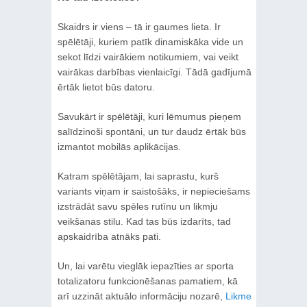
Skaidrs ir viens – tā ir gaumes lieta. Ir
spēlētāji, kuriem patīk dinamiskāka vide un
sekot līdzi vairākiem notikumiem, vai veikt
vairākas darbības vienlaicīgi. Tādā gadījumā
ērtāk lietot būs datoru.
Savukārt ir spēlētāji, kuri lēmumus pieņem
salīdzinoši spontāni, un tur daudz ērtāk būs
izmantot mobilās aplikācijas.
Katram spēlētājam, lai saprastu, kurš
variants viņam ir saistošāks, ir nepieciešams
izstrādāt savu spēles rutīnu un likmju
veikšanas stilu. Kad tas būs izdarīts, tad
apskaidrība atnāks pati.
Un, lai varētu vieglāk iepazīties ar sporta
totalizatoru funkcionēšanas pamatiem, kā
arī uzzināt aktuālo informāciju nozarē,
Likme