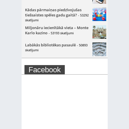
Kādas pārmaiņas piedzīvojušas
tiešsaistes spēles gadu gaitā?
- 53292
skatījumi
Miljonāru iecienītākā vieta – Monte
Karlo kazino
- 53193 skatījumi
Labākās bibliotēkas pasaulē
- 50893
skatījumi
Facebook