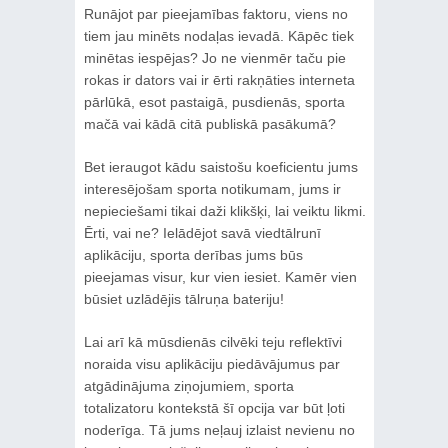
Runājot par pieejamības faktoru, viens no
tiem jau minēts nodaļas ievadā. Kāpēc tiek
minētas iespējas? Jo ne vienmēr taču pie
rokas ir dators vai ir ērti rakņāties interneta
pārlūkā, esot pastaigā, pusdienās, sporta
mačā vai kādā citā publiskā pasākumā?
Bet ieraugot kādu saistošu koeficientu jums
interesējošam sporta notikumam, jums ir
nepieciešami tikai daži klikšķi, lai veiktu likmi.
Ērti, vai ne? Ielādējot savā viedtālrunī
aplikāciju, sporta derības jums būs
pieejamas visur, kur vien iesiet. Kamēr vien
būsiet uzlādējis tālruņa bateriju!
Lai arī kā mūsdienās cilvēki teju reflektīvi
noraida visu aplikāciju piedāvājumus par
atgādinājuma ziņojumiem, sporta
totalizatoru kontekstā šī opcija var būt ļoti
noderīga. Tā jums neļauj izlaist nevienu no