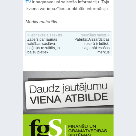
TV
ir sagatavojusi saistošo informāciju. Tajā
ikviens var iepazīties ar aktuālo informāciju.
Mediju materiāls
< Iepriekšējais raksts
Nākošais raksts >
Zatlers par jaunās
Pabriks: Aizsardzības
valdības sastāvu:
resorā ir būtiski
Loģisks rezultāts, jo
saglabāt esošos
balsu pietiek
mērķus