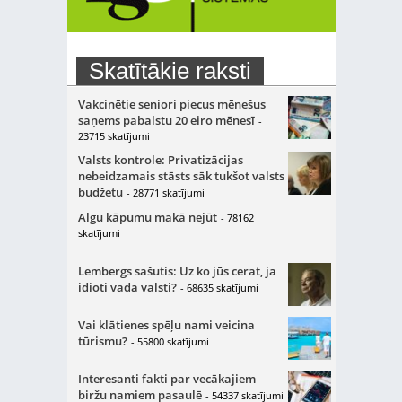
Skatītākie raksti
Vakcinētie seniori piecus mēnešus
saņems pabalstu 20 eiro mēnesī
-
23715 skatījumi
Valsts kontrole: Privatizācijas
nebeidzamais stāsts sāk tukšot valsts
budžetu
- 28771 skatījumi
Algu kāpumu makā nejūt
- 78162
skatījumi
Lembergs sašutis: Uz ko jūs cerat, ja
idioti vada valsti?
- 68635 skatījumi
Vai klātienes spēļu nami veicina
tūrismu?
- 55800 skatījumi
Interesanti fakti par vecākajiem
biržu namiem pasaulē
- 54337 skatījumi