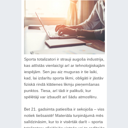
Sporta totalizatori ir strauji augoša industrija,
kas attīstās vienlaicīgi arī ar tehnoloģiskajām
iespējām. Sen jau aiz muguras ir tie laiki,
kad, lai izdarītu sporta likmi, obligāti ir jāstāv
fiziskā rindā klātienes likmju pieņemšanas
punktos. Tiesa, arī tādi ir palikuši, kur
spēlētāji var izbaudīt arī šādu atmosfēru.
Bet 21. gadsimta patiesība ir sekojoša – viss
notiek tiešsaistē! Materiāla turpinājumā mēs
salīdzināsim, kur to ir visērtāk darīt – sporta
totalizatoru oficiālajās vietnēs vai to radītajās