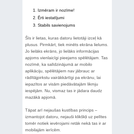
Izmēram ir nozīme!
Ērti iestatījumi
Stabils savienojums
Šīs ir lietas, kuras datoru lietotāji izceļ kā
plusus. Pirmkārt, tiek minēts ekrāna lielums.
Jo lielāks ekrāns, jo lielāks informācijas
apjoms vienlaicīgi pieejams spēlētājam. Tas
nozīmē, ka salīdzinājumā ar mobilo
aplikāciju, spēlētājiem nav jābrauc ar
rādītājpirkstu vairākkārtīgi pa ekrānu, lai
iepazītos ar visām piedāvātajām likmju
iespējām. Nu, vismaz tas ir jādara daudz
mazākā apjomā.
Tāpat arī nejaušas kustības princips –
izmantojot datoru, nejauši klikškļi uz pelītes
tomēr notiek ievērojami retāk nekā tas ir ar
mobilajām ierīcēm.