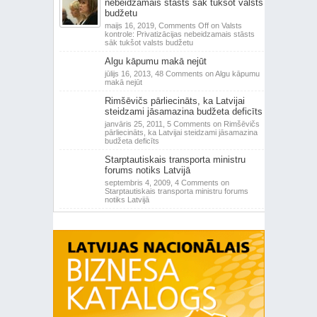
nebeidzamais stāsts sāk tukšot valsts
budžetu
maijs 16, 2019,
Comments Off
on Valsts
kontrole: Privatizācijas nebeidzamais stāsts
sāk tukšot valsts budžetu
Algu kāpumu makā nejūt
jūlijs 16, 2013,
48 Comments
on Algu kāpumu
makā nejūt
Rimšēvičs pārliecināts, ka Latvijai
steidzami jāsamazina budžeta deficīts
janvāris 25, 2011,
5 Comments
on Rimšēvičs
pārliecināts, ka Latvijai steidzami jāsamazina
budžeta deficīts
Starptautiskais transporta ministru
forums notiks Latvijā
septembris 4, 2009,
4 Comments
on
Starptautiskais transporta ministru forums
notiks Latvijā