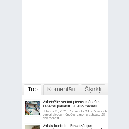
Top
Komentāri
Šķirkļi
Vakcinētie seniori piecus mēnešus
saņems pabalstu 20 eiro mēnesī
oktobris 13, 2021,
Comments Off
on Vakcinētie
seniori piecus mēnešus saņems pabalstu 20
eiro mēnesī
Valsts kontrole: Privatizācijas