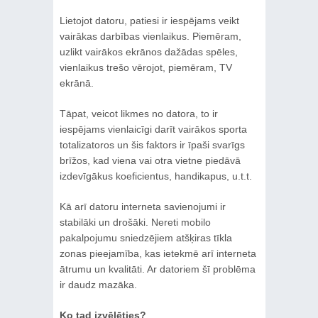
Lietojot datoru, patiesi ir iespējams veikt
vairākas darbības vienlaikus. Piemēram,
uzlikt vairākos ekrānos dažādas spēles,
vienlaikus trešo vērojot, piemēram, TV
ekrānā.
Tāpat, veicot likmes no datora, to ir
iespējams vienlaicīgi darīt vairākos sporta
totalizatoros un šis faktors ir īpaši svarīgs
brīžos, kad viena vai otra vietne piedāvā
izdevīgākus koeficientus, handikapus, u.t.t.
Kā arī datoru interneta savienojumi ir
stabilāki un drošāki. Nereti mobilo
pakalpojumu sniedzējiem atšķiras tīkla
zonas pieejamība, kas ietekmē arī interneta
ātrumu un kvalitāti. Ar datoriem šī problēma
ir daudz mazāka.
Ko tad izvēlēties?