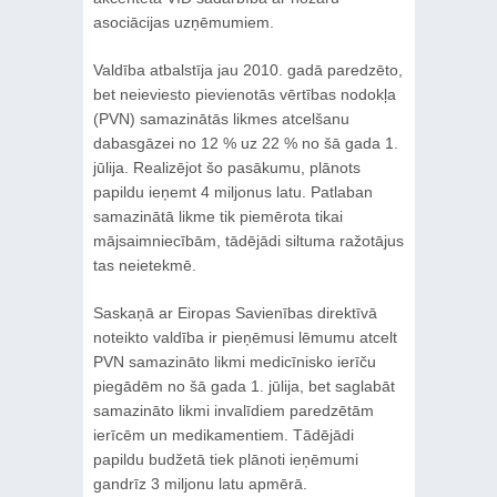
asociācijas uzņēmumiem.
Valdība atbalstīja jau 2010. gadā paredzēto,
bet neieviesto pievienotās vērtības nodokļa
(PVN) samazinātās likmes atcelšanu
dabasgāzei no 12 % uz 22 % no šā gada 1.
jūlija. Realizējot šo pasākumu, plānots
papildu ieņemt 4 miljonus latu. Patlaban
samazinātā likme tik piemērota tikai
mājsaimniecībām, tādējādi siltuma ražotājus
tas neietekmē.
Saskaņā ar Eiropas Savienības direktīvā
noteikto valdība ir pieņēmusi lēmumu atcelt
PVN samazināto likmi medicīnisko ierīču
piegādēm no šā gada 1. jūlija, bet saglabāt
samazināto likmi invalīdiem paredzētām
ierīcēm un medikamentiem. Tādējādi
papildu budžetā tiek plānoti ieņēmumi
gandrīz 3 miljonu latu apmērā.