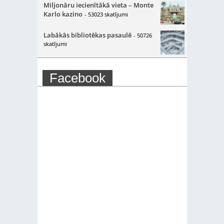
Miljonāru iecienītākā vieta – Monte
Karlo kazino
- 53023 skatījumi
Labākās bibliotēkas pasaulē
- 50726
skatījumi
Facebook