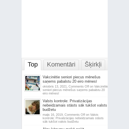
Top
Komentāri
Šķirkļi
Vakcinētie seniori piecus mēnešus
saņems pabalstu 20 eiro mēnesī
oktobris 13, 2021,
Comments Off
on Vakcinētie
seniori piecus mēnešus saņems pabalstu 20
eiro mēnesī
Valsts kontrole: Privatizācijas
nebeidzamais stāsts sāk tukšot valsts
budžetu
maijs 16, 2019,
Comments Off
on Valsts
kontrole: Privatizācijas nebeidzamais stāsts
sāk tukšot valsts budžetu