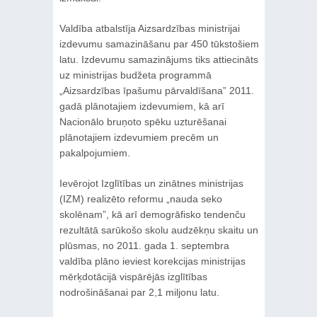
Valdība atbalstīja Aizsardzības ministrijai
izdevumu samazināšanu par 450 tūkstošiem
latu. Izdevumu samazinājums tiks attiecināts
uz ministrijas budžeta programmā
„Aizsardzības īpašumu pārvaldīšana” 2011.
gadā plānotajiem izdevumiem, kā arī
Nacionālo bruņoto spēku uzturēšanai
plānotajiem izdevumiem precēm un
pakalpojumiem.
Ievērojot Izglītības un zinātnes ministrijas
(IZM) realizēto reformu „nauda seko
skolēnam”, kā arī demogrāfisko tendenču
rezultātā sarūkošo skolu audzēkņu skaitu un
plūsmas, no 2011. gada 1. septembra
valdība plāno ieviest korekcijas ministrijas
mērķdotācijā vispārējās izglītības
nodrošināšanai par 2,1 miljonu latu.