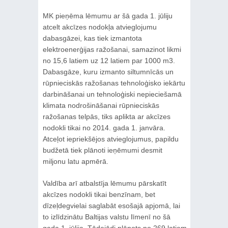
MK pieņēma lēmumu ar šā gada 1. jūliju
atcelt akcīzes nodokļa atvieglojumu
dabasgāzei, kas tiek izmantota
elektroenerģijas ražošanai, samazinot likmi
no 15,6 latiem uz 12 latiem par 1000 m3.
Dabasgāze, kuru izmanto siltumnīcās un
rūpnieciskās ražošanas tehnoloģisko iekārtu
darbināšanai un tehnoloģiski nepieciešamā
klimata nodrošināšanai rūpnieciskās
ražošanas telpās, tiks aplikta ar akcīzes
nodokli tikai no 2014. gada 1. janvāra.
Atceļot iepriekšējos atvieglojumus, papildu
budžetā tiek plānoti ieņēmumi desmit
miljonu latu apmērā.
Valdība arī atbalstīja lēmumu pārskatīt
akcīzes nodokli tikai benzīnam, bet
dīzeļdegvielai saglabāt esošajā apjomā, lai
to izlīdzinātu Baltijas valstu līmenī no šā