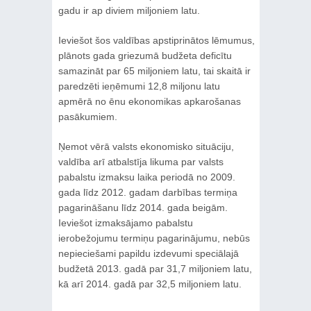
gadu ir ap diviem miljoniem latu.
Ieviešot šos valdības apstiprinātos lēmumus,
plānots gada griezumā budžeta deficītu
samazināt par 65 miljoniem latu, tai skaitā ir
paredzēti ieņēmumi 12,8 miljonu latu
apmērā no ēnu ekonomikas apkarošanas
pasākumiem.
Ņemot vērā valsts ekonomisko situāciju,
valdība arī atbalstīja likuma par valsts
pabalstu izmaksu laika periodā no 2009.
gada līdz 2012. gadam darbības termiņa
pagarināšanu līdz 2014. gada beigām.
Ieviešot izmaksājamo pabalstu
ierobežojumu termiņu pagarinājumu, nebūs
nepieciešami papildu izdevumi speciālajā
budžetā 2013. gadā par 31,7 miljoniem latu,
kā arī 2014. gadā par 32,5 miljoniem latu.