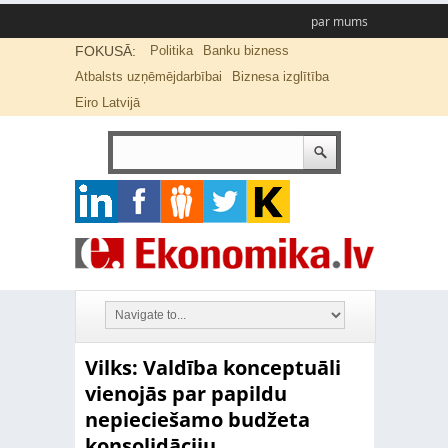
par mums
FOKUSĀ:
Politika
Banku bizness
Atbalsts uzņēmējdarbībai
Biznesa izglītība
Eiro Latvijā
Vilks: Valdība konceptuāli
vienojās par papildu
nepieciešamo budžeta
konsolidāciju