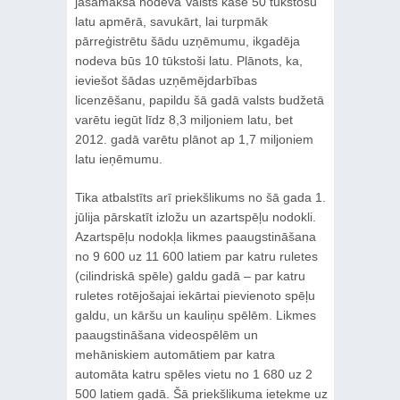
jāsamaksā nodeva Valsts kasē 50 tūkstošu
latu apmērā, savukārt, lai turpmāk
pārreģistrētu šādu uzņēmumu, ikgadēja
nodeva būs 10 tūkstoši latu. Plānots, ka,
ieviešot šādas uzņēmējdarbības
licenzēšanu, papildu šā gadā valsts budžetā
varētu iegūt līdz 8,3 miljoniem latu, bet
2012. gadā varētu plānot ap 1,7 miljoniem
latu ieņēmumu.
Tika atbalstīts arī priekšlikums no šā gada 1.
jūlija pārskatīt izložu un azartspēļu nodokli.
Azartspēļu nodokļa likmes paaugstināšana
no 9 600 uz 11 600 latiem par katru ruletes
(cilindriskā spēle) galdu gadā – par katru
ruletes rotējošajai iekārtai pievienoto spēļu
galdu, un kāršu un kauliņu spēlēm. Likmes
paaugstināšana videospēlēm un
mehāniskiem automātiem par katra
automāta katru spēles vietu no 1 680 uz 2
500 latiem gadā. Šā priekšlikuma ietekme uz