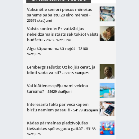
Vakcinētie seniori piecus mēnešus
saņems pabalstu 20 eiro mēnesī
-
23679 skatījumi
Valsts kontrole: Privatizācijas
nebeidzamais stāsts sāk tukšot valsts
budžetu
- 28736 skatījumi
Algu kāpumu makā nejūt
- 78100
skatījumi
Lembergs sašutis: Uz ko jūs cerat, ja
idioti vada valsti?
- 68615 skatījumi
Vai klātienes spēļu nami veicina
tūrismu?
- 55629 skatījumi
Interesanti fakti par vecākajiem
biržu namiem pasaulē
- 54178 skatījumi
Kādas pārmaiņas piedzīvojušas
tiešsaistes spēles gadu gaitā?
- 53133
skatījumi