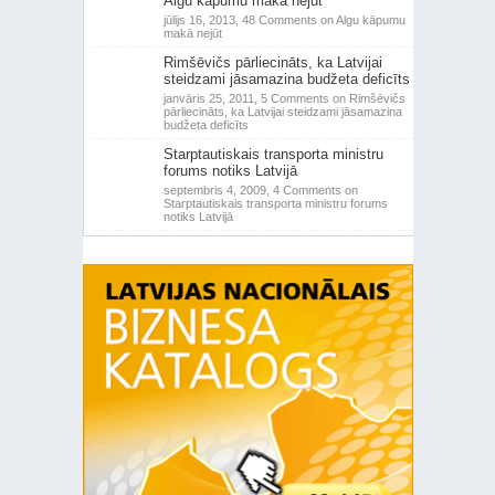
Algu kāpumu makā nejūt
jūlijs 16, 2013,
48 Comments
on Algu kāpumu
makā nejūt
Rimšēvičs pārliecināts, ka Latvijai
steidzami jāsamazina budžeta deficīts
janvāris 25, 2011,
5 Comments
on Rimšēvičs
pārliecināts, ka Latvijai steidzami jāsamazina
budžeta deficīts
Starptautiskais transporta ministru
forums notiks Latvijā
septembris 4, 2009,
4 Comments
on
Starptautiskais transporta ministru forums
notiks Latvijā