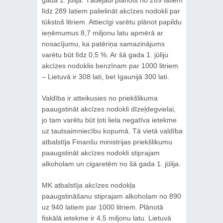
gada 1. jūlija. Tādejādi plānots no 269 latiem
līdz 289 latiem palielināt akcīzes nodokli par
tūkstoš litriem. Attiecīgi varētu plānot papildu
ieņēmumus 8,7 miljonu latu apmērā ar
nosacījumu, ka patēriņa samazinājums
varētu būt līdz 0,5 %. Ar šā gada 1. jūliju
akcīzes nodoklis benzīnam par 1000 litriem
– Lietuvā ir 308 lati, bet Igaunijā 300 lati.
Valdība ir atteikusies no priekšlikuma
paaugstināt akcīzes nodokli dīzeļdegvielai,
jo tam varētu būt ļoti liela negatīva ietekme
uz tautsaimniecību kopumā. Tā vietā valdība
atbalstīja Finanšu ministrijas priekšlikumu
paaugstināt akcīzes nodokli stiprajam
alkoholam un cigaretēm no šā gada 1. jūlija.
MK atbalstīja akcīzes nodokļa
paaugstināšanu stiprajam alkoholam no 890
uz 940 latiem par 1000 litriem. Plānotā
fiskālā ietekme ir 4,5 miljonu latu. Lietuvā