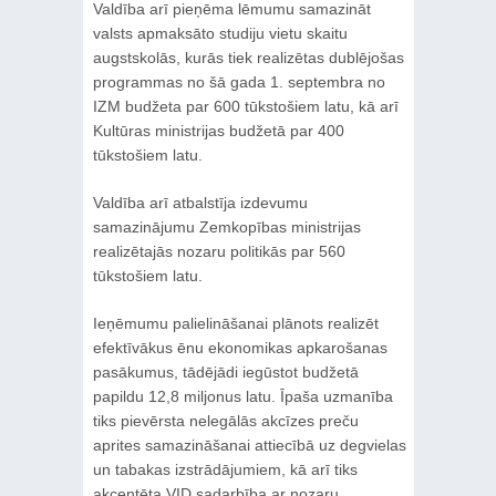
Valdība arī pieņēma lēmumu samazināt
valsts apmaksāto studiju vietu skaitu
augstskolās, kurās tiek realizētas dublējošas
programmas no šā gada 1. septembra no
IZM budžeta par 600 tūkstošiem latu, kā arī
Kultūras ministrijas budžetā par 400
tūkstošiem latu.
Valdība arī atbalstīja izdevumu
samazinājumu Zemkopības ministrijas
realizētajās nozaru politikās par 560
tūkstošiem latu.
Ieņēmumu palielināšanai plānots realizēt
efektīvākus ēnu ekonomikas apkarošanas
pasākumus, tādējādi iegūstot budžetā
papildu 12,8 miljonus latu. Īpaša uzmanība
tiks pievērsta nelegālās akcīzes preču
aprites samazināšanai attiecībā uz degvielas
un tabakas izstrādājumiem, kā arī tiks
akcentēta VID sadarbība ar nozaru