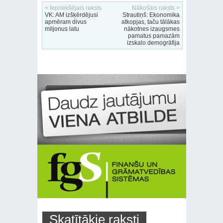
< Iepriekšējais raksts
Nākošais raksts >
VK: AM izšķērdējusi
Strautiņš: Ekonomika
apmēram divus
atkopjas, taču tālākas
miljonus latu
nākotnes izaugsmes
pamatus pamazām
izskalo demogrāfija
Skatītākie raksti