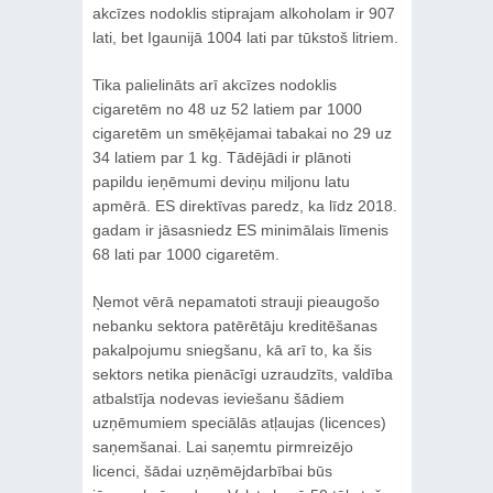
akcīzes nodoklis stiprajam alkoholam ir 907
lati, bet Igaunijā 1004 lati par tūkstoš litriem.
Tika palielināts arī akcīzes nodoklis
cigaretēm no 48 uz 52 latiem par 1000
cigaretēm un smēķējamai tabakai no 29 uz
34 latiem par 1 kg. Tādējādi ir plānoti
papildu ieņēmumi deviņu miljonu latu
apmērā. ES direktīvas paredz, ka līdz 2018.
gadam ir jāsasniedz ES minimālais līmenis
68 lati par 1000 cigaretēm.
Ņemot vērā nepamatoti strauji pieaugošo
nebanku sektora patērētāju kreditēšanas
pakalpojumu sniegšanu, kā arī to, ka šis
sektors netika pienācīgi uzraudzīts, valdība
atbalstīja nodevas ieviešanu šādiem
uzņēmumiem speciālās atļaujas (licences)
saņemšanai. Lai saņemtu pirmreizējo
licenci, šādai uzņēmējdarbībai būs