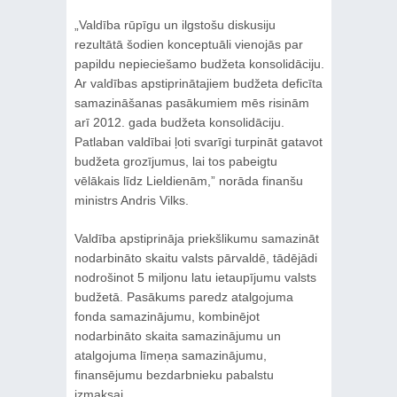
„Valdība rūpīgu un ilgstošu diskusiju
rezultātā šodien konceptuāli vienojās par
papildu nepieciešamo budžeta konsolidāciju.
Ar valdības apstiprinātajiem budžeta deficīta
samazināšanas pasākumiem mēs risinām
arī 2012. gada budžeta konsolidāciju.
Patlaban valdībai ļoti svarīgi turpināt gatavot
budžeta grozījumus, lai tos pabeigtu
vēlākais līdz Lieldienām,” norāda finanšu
ministrs Andris Vilks.
Valdība apstiprināja priekšlikumu samazināt
nodarbināto skaitu valsts pārvaldē, tādējādi
nodrošinot 5 miljonu latu ietaupījumu valsts
budžetā. Pasākums paredz atalgojuma
fonda samazinājumu, kombinējot
nodarbināto skaita samazinājumu un
atalgojuma līmeņa samazinājumu,
finansējumu bezdarbnieku pabalstu
izmaksai.