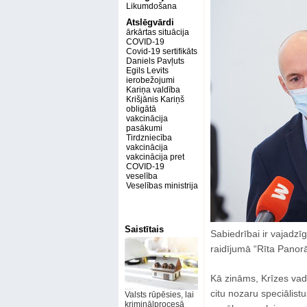
Likumdošana
Atslēgvārdi
ārkārtas situācija
COVID-19
Covid-19 sertifikāts
Daniels Pavļuts
Egils Levits
ierobežojumi
Kariņa valdība
Krišjānis Kariņš
obligātā
vakcinācija
pasākumi
Tirdzniecība
vakcinācija
vakcinācija pret
COVID-19
veselība
Veselības ministrija
Saistītais
Sabiedrībai ir vajadzī
raidījumā “Rīta Panorā
Kā zināms, Krīzes vad
citu nozaru speciālist
Valsts rūpēsies, lai
kriminālprocesā