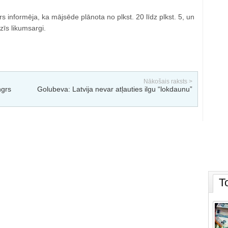
rs informēja, ka mājsēde plānota no plkst. 20 līdz plkst. 5, un
īs likumsargi.
Nākošais raksts >
ngrs
Golubeva: Latvija nevar atļauties ilgu “lokdaunu”
T