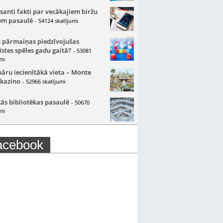
santi fakti par vecākajiem biržu
m pasaulē
- 54124 skatījumi
 pārmaiņas piedzīvojušas
istes spēles gadu gaitā?
- 53081
mi
nāru iecienītākā vieta – Monte
 kazino
- 52966 skatījumi
ās bibliotēkas pasaulē
- 50670
mi
acebook