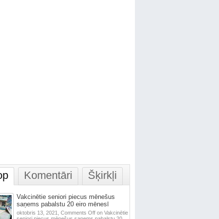
op
Komentāri
Šķirkļi
Vakcinētie seniori piecus mēnešus
saņems pabalstu 20 eiro mēnesī
oktobris 13, 2021,
Comments Off
on Vakcinētie
seniori piecus mēnešus saņems pabalstu 20