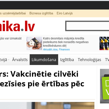
ts uzņēmējdarbībai
Biznesa izglītība
Eiro Latvijā
ās var izmaksāt
Katrs desmitais mājokļa kredīta
pieteikums tiek noraidīts negatīvas
kredītvēstures dēļ
Aktuālā ziņa
,
Finanses
vijā
Ārvalstīs
Likumdošana
Izglītība
Tehnoloģijas
T
s: Vakcinētie cilvēki
iezīsies pie ērtības pēc