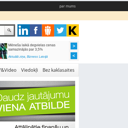
par mums
Mēneša laikā degvielas cenas
Rīgas pašvaldības sko
samazinājās par 3,5%
pieejamas 192 vietas 
Aktuālā ziņa
,
Bizness Latvijā
Aktuālā ziņa
,
Izglītība
V&Video
Viedokļi
Bez kaklasaites