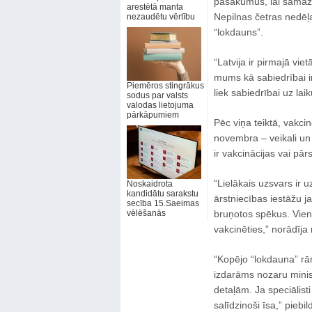
pasākumus, lai samazi
arestētā manta
Nepilnas četras nedēļa
nezaudētu vērtību
“lokdauns”.
“Latvija ir pirmajā vie
mums kā sabiedrībai i
Piemēros stingrākus
liek sabiedrībai uz lai
sodus par valsts
valodas lietojuma
pārkāpumiem
Pēc viņa teiktā, vakcinē
novembra – veikali un
ir vakcinācijas vai pār
“Lielākais uzsvars ir u
Noskaidrota
kandidātu sarakstu
ārstniecības iestāžu 
secība 15.Saeimas
vēlēšanās
bruņotos spēkus. Vienīg
vakcinēties,” norādīja 
“Kopējo “lokdauna” rā
izdarāms nozaru minist
detaļām. Ja speciālist
salīdzinoši īsa,” piebil