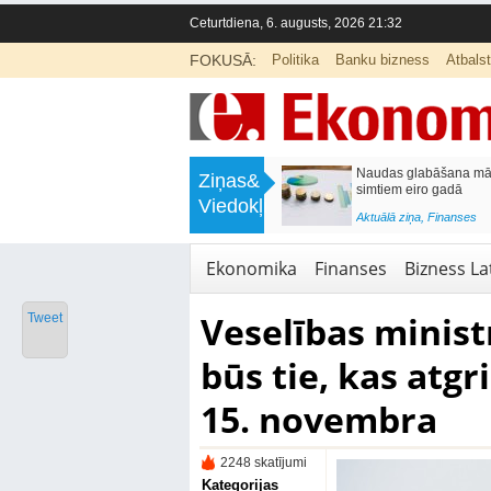
Ceturtdiena, 6. augusts, 2026 21:32
FOKUSĀ:
Politika
Banku bizness
Atbals
>
Septiņos mēnešos Vivi vilcienos
Naudas glabāšana māj
Ziņas&
pārvadāti 12 miljoni pasažieru; jūlijā
simtiem eiro gadā
Viedokļi
97,4 % reisu izpildīti laikā
<
Aktuālā ziņa
,
Finanses
Aktuālā ziņa
,
Bizness Latvijā
,
Tirdzniecība
Ekonomika
Finanses
Bizness Lat
Veselības ministr
Tweet
būs tie, kas atgr
15. novembra
2248 skatījumi
Kategorijas