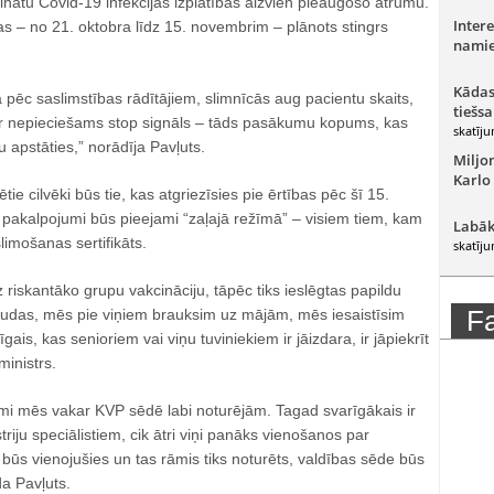
nātu Covid-19 infekcijas izplatības aizvien pieaugošo ātrumu.
Intere
s – no 21. oktobra līdz 15. novembrim – plānots stingrs
namie
Kādas
tā pēc saslimstības rādītājiem, slimnīcās aug pacientu skaits,
tiešsa
r nepieciešams stop signāls – tāds pasākumu kopums, kas
skatīju
ku apstāties,” norādīja Pavļuts.
Miljo
Karlo
tie cilvēki būs tie, kas atgriezīsies pie ērtības pēc šī 15.
 pakalpojumi būs pieejami “zaļajā režīmā” – visiem tiem, kam
Labāk
slimošanas sertifikāts.
skatīju
z riskantāko grupu vakcināciju, tāpēc tiks ieslēgtas papildu
F
jaudas, mēs pie viņiem brauksim uz mājām, mēs iesaistīsim
ais, kas senioriem vai viņu tuviniekiem ir jāizdara, ir jāpiekrīt
ministrs.
mi mēs vakar KVP sēdē labi noturējām. Tagad svarīgākais ir
riju speciālistiem, cik ātri viņi panāks vienošanos par
i būs vienojušies un tas rāmis tiks noturēts, valdības sēde būs
da Pavļuts.