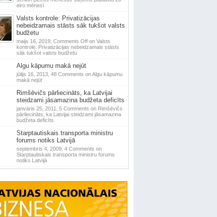
eiro mēnesī
Valsts kontrole: Privatizācijas
nebeidzamais stāsts sāk tukšot valsts
budžetu
maijs 16, 2019,
Comments Off
on Valsts
kontrole: Privatizācijas nebeidzamais stāsts
sāk tukšot valsts budžetu
Algu kāpumu makā nejūt
jūlijs 16, 2013,
48 Comments
on Algu kāpumu
makā nejūt
Rimšēvičs pārliecināts, ka Latvijai
steidzami jāsamazina budžeta deficīts
janvāris 25, 2011,
5 Comments
on Rimšēvičs
pārliecināts, ka Latvijai steidzami jāsamazina
budžeta deficīts
Starptautiskais transporta ministru
forums notiks Latvijā
septembris 4, 2009,
4 Comments
on
Starptautiskais transporta ministru forums
notiks Latvijā