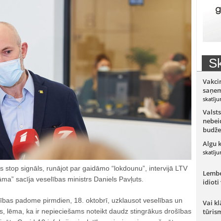
Sk
Vakci
saņem
skatīju
Valsts
nebeid
budže
Algu 
skatīju
gs stop signāls, runājot par gaidāmo “lokdounu”, intervijā LTV
Lember
ma” sacīja veselības ministrs Daniels Pavļuts.
idioti
ības padome pirmdien, 18. oktobrī, uzklausot veselības un
Vai kl
us, lēma, ka ir nepieciešams noteikt daudz stingrākus drošības
tūris