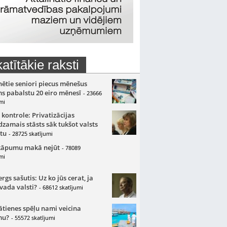
atītākie raksti
nētie seniori piecus mēnešus
s pabalstu 20 eiro mēnesī
- 23666
mi
 kontrole: Privatizācijas
zamais stāsts sāk tukšot valsts
tu
- 28725 skatījumi
kāpumu makā nejūt
- 78089
mi
gs sašutis: Uz ko jūs cerat, ja
 vada valsti?
- 68612 skatījumi
ātienes spēļu nami veicina
mu?
- 55572 skatījumi