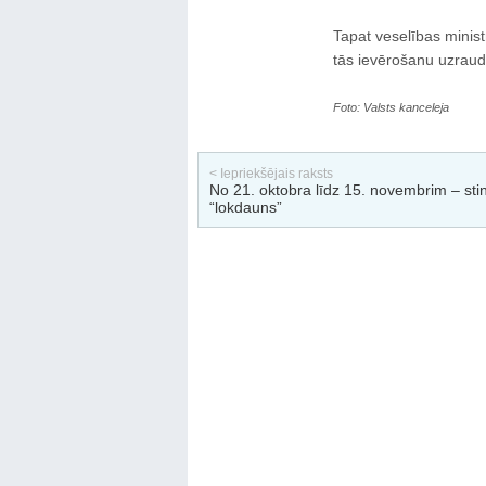
Tapat veselības minist
tās ievērošanu uzraudz
Foto: Valsts kanceleja
< Iepriekšējais raksts
No 21. oktobra līdz 15. novembrim – sti
“lokdauns”