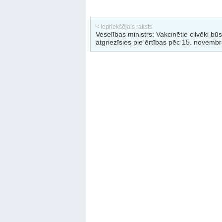
< Iepriekšējais raksts
Veselības ministrs: Vakcinētie cilvēki būs
atgriezīsies pie ērtības pēc 15. novemb