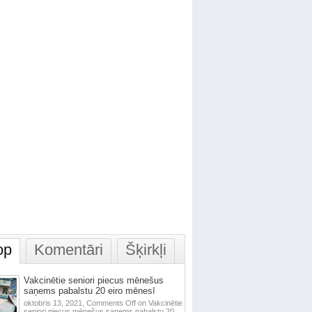
op
Komentāri
Šķirkļi
Vakcinētie seniori piecus mēnešus
saņems pabalstu 20 eiro mēnesī
oktobris 13, 2021,
Comments Off
on Vakcinētie
seniori piecus mēnešus saņems pabalstu 20