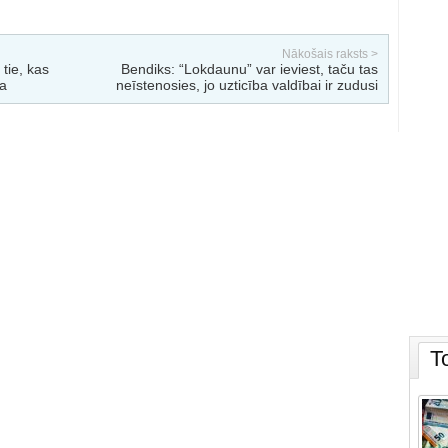
Nākošais raksts >
 tie, kas
Bendiks: “Lokdaunu” var ieviest, taču tas
ra
neīstenosies, jo uzticība valdībai ir zudusi
T