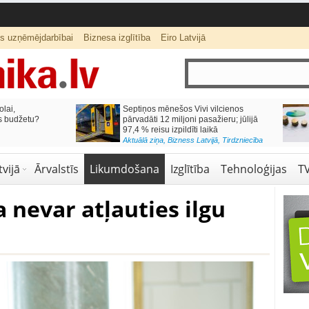
ts uzņēmējdarbībai
Biznesa izglītība
Eiro Latvijā
lai,
Septiņos mēnešos Vivi vilcienos
s budžetu?
pārvadāti 12 miljoni pasažieru; jūlijā
97,4 % reisu izpildīti laikā
Aktuālā ziņa
,
Bizness Latvijā
,
Tirdzniecība
vijā
Ārvalstīs
Likumdošana
Izglītība
Tehnoloģijas
T
 nevar atļauties ilgu