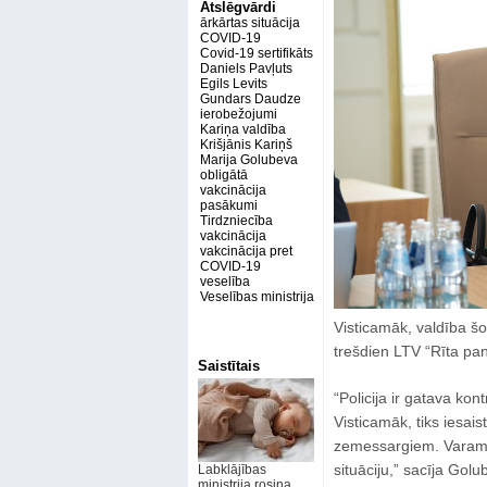
Atslēgvārdi
ārkārtas situācija
COVID-19
Covid-19 sertifikāts
Daniels Pavļuts
Egils Levits
Gundars Daudze
ierobežojumi
Kariņa valdība
Krišjānis Kariņš
Marija Golubeva
obligātā
vakcinācija
pasākumi
Tirdzniecība
vakcinācija
vakcinācija pret
COVID-19
veselība
Veselības ministrija
Visticamāk, valdība š
trešdien LTV “Rīta pa
Saistītais
“Policija ir gatava kon
Visticamāk, tiks iesaist
zemessargiem. Varam rē
situāciju,” sacīja Golu
Labklājības
ministrija rosina