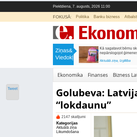
Piektdiena, 7. augusts, 2026 11:00
FOKUSĀ:
Politika
Banku bizness
Atbals
>
Labklājības ministrija rosina reformēt
Kā sagatavot bērnu sko
Ziņas&
un būtiski uzlabot vecāku pabalstu
nepārslogojot ģimene
Viedokļi
<
Aktuālā ziņa
,
Ekonomika
Aktuālā ziņa
,
Izglītība
Ekonomika
Finanses
Bizness Lat
Golubeva: Latvija
Tweet
“lokdaunu”
2147 skatījumi
Kategorijas
Aktuālā ziņa
Likumdošana