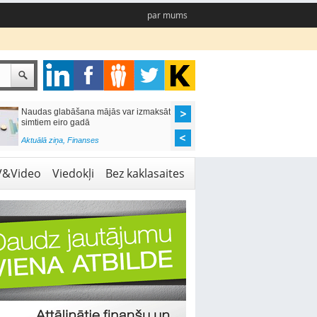
par mums
Naudas glabāšana mājās var izmaksāt
Katrs desmitais mājok
simtiem eiro gadā
pieteikums tiek noraid
kredītvēstures dēļ
Aktuālā ziņa
,
Finanses
Aktuālā ziņa
,
Finanses
V&Video
Viedokļi
Bez kaklasaites