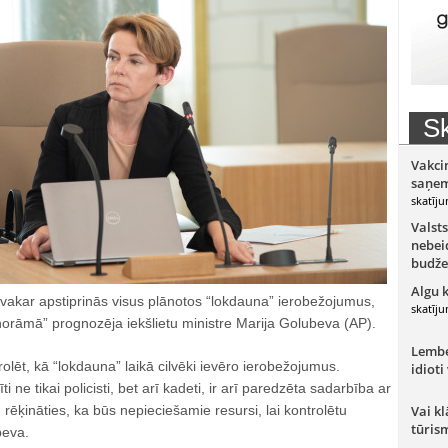
Sk
Vakci
saņem
skatīju
Valsts
nebeid
budže
Algu 
ovakar apstiprinās visus plānotos “lokdauna” ierobežojumus,
skatīju
norāmā” prognozēja iekšlietu ministre Marija Golubeva (AP).
Lember
trolēt, kā “lokdauna” laikā cilvēki ievēro ierobežojumus.
idioti
īti ne tikai policisti, bet arī kadeti, ir arī paredzēta sadarbība ar
ķināties, ka būs nepieciešamie resursi, lai kontrolētu
Vai kl
tūris
beva.