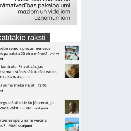
atītākie raksti
nētie seniori piecus mēnešus
s pabalstu 20 eiro mēnesī
- 23679
mi
 kontrole: Privatizācijas
zamais stāsts sāk tukšot valsts
tu
- 28736 skatījumi
kāpumu makā nejūt
- 78102
mi
gs sašutis: Uz ko jūs cerat, ja
 vada valsti?
- 68615 skatījumi
ātienes spēļu nami veicina
mu?
- 55630 skatījumi