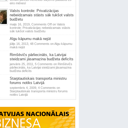
eiro mēnesī
Valsts kontrole: Privatizācijas
nebeidzamais stāsts sāk tukšot valsts
budžetu
maijs 16, 2019,
Comments Off
on Valsts
kontrole: Privatizācijas nebeidzamais stāsts
sāk tukšot valsts budžetu
Algu kāpumu makā nejūt
jūlijs 16, 2013,
48 Comments
on Algu kāpumu
makā nejūt
Rimšēvičs pārliecināts, ka Latvijai
steidzami jāsamazina budžeta deficīts
janvāris 25, 2011,
5 Comments
on Rimšēvičs
pārliecināts, ka Latvijai steidzami jāsamazina
budžeta deficīts
Starptautiskais transporta ministru
forums notiks Latvijā
septembris 4, 2009,
4 Comments
on
Starptautiskais transporta ministru forums
notiks Latvijā