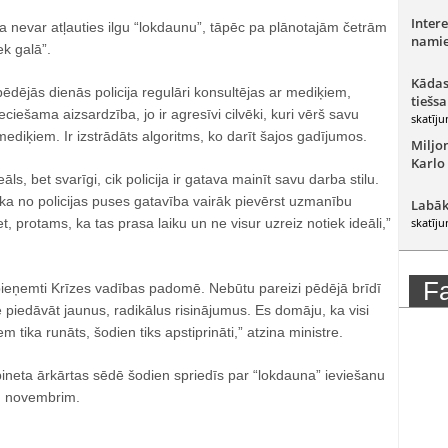
Intere
ija nevar atļauties ilgu “lokdaunu”, tāpēc pa plānotajām četrām
namie
k galā”.
Kādas
pēdējās dienās policija regulāri konsultējas ar mediķiem,
tiešsa
ciešama aizsardzība, jo ir agresīvi cilvēki, kuri vērš savu
skatīju
ediķiem. Ir izstrādāts algoritms, ko darīt šajos gadījumos.
Miljo
Karlo
āls, bet svarīgi, cik policija ir gatava mainīt savu darba stilu.
ka no policijas puses gatavība vairāk pievērst uzmanību
Labāk
, protams, ka tas prasa laiku un ne visur uzreiz notiek ideāli,”
skatīju
F
ieņemti Krīzes vadības padomē. Nebūtu pareizi pēdējā brīdī
 piedāvāt jaunus, radikālus risinājumus. Es domāju, ka visi
m tika runāts, šodien tiks apstiprināti,” atzina ministre.
bineta ārkārtas sēdē šodien spriedīs par “lokdauna” ieviešanu
5. novembrim.