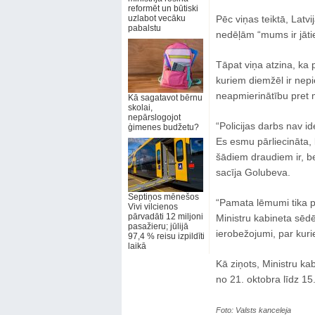
reformēt un būtiski
uzlabot vecāku
Pēc viņas teiktā, Latv
pabalstu
nedēļām “mums ir jātie
Tāpat viņa atzina, ka 
kuriem diemžēl ir nepie
neapmierinātību pret m
Kā sagatavot bērnu
skolai,
nepārslogojot
“Policijas darbs nav ide
ģimenes budžetu?
Es esmu pārliecināta, 
šādiem draudiem ir, bet
sacīja Golubeva.
Septiņos mēnešos
“Pamata lēmumi tika p
Vivi vilcienos
pārvadāti 12 miljoni
Ministru kabineta sēdē
pasažieru; jūlijā
ierobežojumi, par kurie
97,4 % reisu izpildīti
laikā
Kā ziņots, Ministru ka
no 21. oktobra līdz 1
Foto: Valsts kanceleja