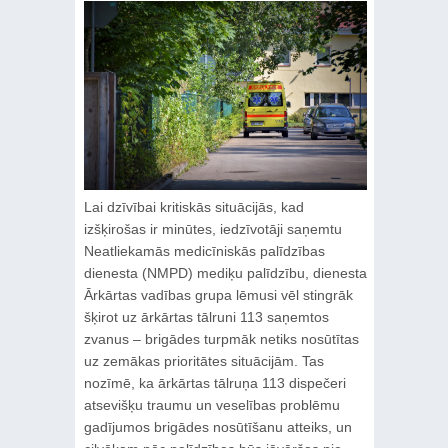
Lai dzīvībai kritiskās situācijās, kad
izšķirošas ir minūtes, iedzīvotāji saņemtu
Neatliekamās medicīniskās palīdzības
dienesta (NMPD) mediķu palīdzību, dienesta
Ārkārtas vadības grupa lēmusi vēl stingrāk
šķirot uz ārkārtas tālruni 113 saņemtos
zvanus – brigādes turpmāk netiks nosūtītas
uz zemākas prioritātes situācijām. Tas
nozīmē, ka ārkārtas tālruņa 113 dispečeri
atsevišķu traumu un veselības problēmu
gadījumos brigādes nosūtīšanu atteiks, un