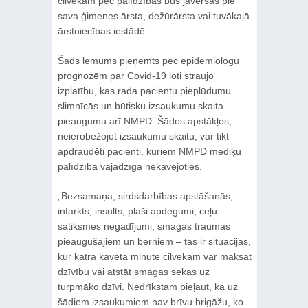
cilvēkam pēc palīdzības būs jāvēršas pie
sava ģimenes ārsta, dežūrārsta vai tuvākajā
ārstniecības iestādē.
Šāds lēmums pieņemts pēc epidemiologu
prognozēm par Covid-19 ļoti straujo
izplatību, kas rada pacientu pieplūdumu
slimnīcās un būtisku izsaukumu skaita
pieaugumu arī NMPD. Šādos apstākļos,
neierobežojot izsaukumu skaitu, var tikt
apdraudēti pacienti, kuriem NMPD mediķu
palīdzība vajadzīga nekavējoties.
„Bezsamaņa, sirdsdarbības apstāšanās,
infarkts, insults, plaši apdegumi, ceļu
satiksmes negadījumi, smagas traumas
pieaugušajiem un bērniem – tās ir situācijas,
kur katra kavēta minūte cilvēkam var maksāt
dzīvību vai atstāt smagas sekas uz
turpmāko dzīvi. Nedrīkstam pieļaut, ka uz
šādiem izsaukumiem nav brīvu brigāžu, ko