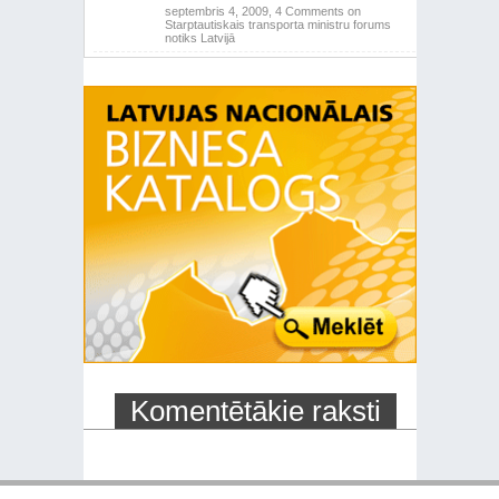
septembris 4, 2009,
4 Comments
on
Starptautiskais transporta ministru forums
notiks Latvijā
Komentētākie raksti