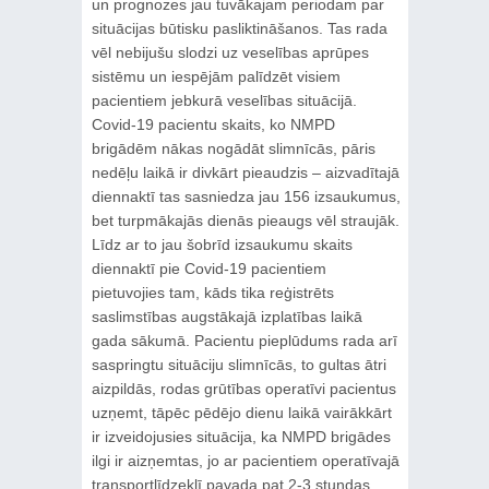
un prognozes jau tuvākajam periodam par
situācijas būtisku pasliktināšanos. Tas rada
vēl nebijušu slodzi uz veselības aprūpes
sistēmu un iespējām palīdzēt visiem
pacientiem jebkurā veselības situācijā.
Covid-19 pacientu skaits, ko NMPD
brigādēm nākas nogādāt slimnīcās, pāris
nedēļu laikā ir divkārt pieaudzis – aizvadītajā
diennaktī tas sasniedza jau 156 izsaukumus,
bet turpmākajās dienās pieaugs vēl straujāk.
Līdz ar to jau šobrīd izsaukumu skaits
diennaktī pie Covid-19 pacientiem
pietuvojies tam, kāds tika reģistrēts
saslimstības augstākajā izplatības laikā
gada sākumā. Pacientu pieplūdums rada arī
saspringtu situāciju slimnīcās, to gultas ātri
aizpildās, rodas grūtības operatīvi pacientus
uzņemt, tāpēc pēdējo dienu laikā vairākkārt
ir izveidojusies situācija, ka NMPD brigādes
ilgi ir aizņemtas, jo ar pacientiem operatīvajā
transportlīdzeklī pavada pat 2-3 stundas