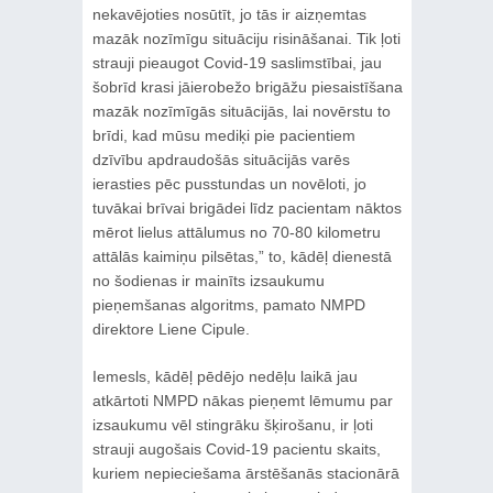
nekavējoties nosūtīt, jo tās ir aizņemtas
mazāk nozīmīgu situāciju risināšanai. Tik ļoti
strauji pieaugot Covid-19 saslimstībai, jau
šobrīd krasi jāierobežo brigāžu piesaistīšana
mazāk nozīmīgās situācijās, lai novērstu to
brīdi, kad mūsu mediķi pie pacientiem
dzīvību apdraudošās situācijās varēs
ierasties pēc pusstundas un novēloti, jo
tuvākai brīvai brigādei līdz pacientam nāktos
mērot lielus attālumus no 70-80 kilometru
attālās kaimiņu pilsētas,” to, kādēļ dienestā
no šodienas ir mainīts izsaukumu
pieņemšanas algoritms, pamato NMPD
direktore Liene Cipule.
Iemesls, kādēļ pēdējo nedēļu laikā jau
atkārtoti NMPD nākas pieņemt lēmumu par
izsaukumu vēl stingrāku šķirošanu, ir ļoti
strauji augošais Covid-19 pacientu skaits,
kuriem nepieciešama ārstēšanās stacionārā