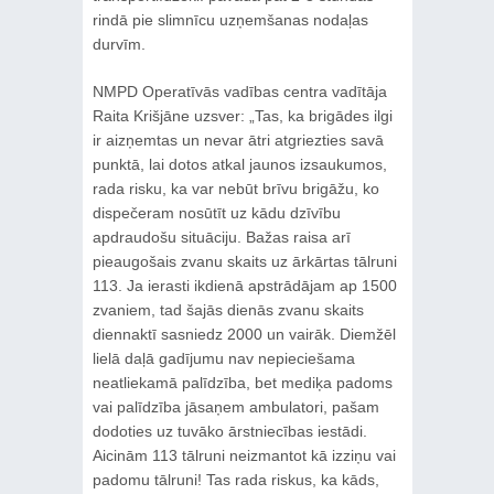
rindā pie slimnīcu uzņemšanas nodaļas
durvīm.
NMPD Operatīvās vadības centra vadītāja
Raita Krišjāne uzsver: „Tas, ka brigādes ilgi
ir aizņemtas un nevar ātri atgriezties savā
punktā, lai dotos atkal jaunos izsaukumos,
rada risku, ka var nebūt brīvu brigāžu, ko
dispečeram nosūtīt uz kādu dzīvību
apdraudošu situāciju. Bažas raisa arī
pieaugošais zvanu skaits uz ārkārtas tālruni
113. Ja ierasti ikdienā apstrādājam ap 1500
zvaniem, tad šajās dienās zvanu skaits
diennaktī sasniedz 2000 un vairāk. Diemžēl
lielā daļā gadījumu nav nepieciešama
neatliekamā palīdzība, bet mediķa padoms
vai palīdzība jāsaņem ambulatori, pašam
dodoties uz tuvāko ārstniecības iestādi.
Aicinām 113 tālruni neizmantot kā izziņu vai
padomu tālruni! Tas rada riskus, ka kāds,