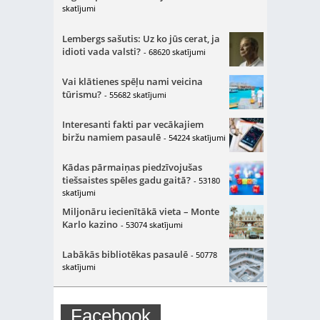
skatījumi
Lembergs sašutis: Uz ko jūs cerat, ja
idioti vada valsti?
- 68620 skatījumi
Vai klātienes spēļu nami veicina
tūrismu?
- 55682 skatījumi
Interesanti fakti par vecākajiem
biržu namiem pasaulē
- 54224 skatījumi
Kādas pārmaiņas piedzīvojušas
tiešsaistes spēles gadu gaitā?
- 53180
skatījumi
Miljonāru iecienītākā vieta – Monte
Karlo kazino
- 53074 skatījumi
Labākās bibliotēkas pasaulē
- 50778
skatījumi
Facebook