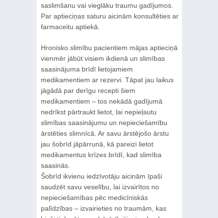
saslimšanu vai vieglāku traumu gadījumos.
Par aptieciņas saturu aicinām konsultēties ar
farmaceitu aptiekā.
Hronisko slimību pacientiem mājas aptieciņā
vienmēr jābūt visiem ikdienā un slimības
saasinājuma brīdī lietojamiem
medikamentiem ar rezervi. Tāpat jau laikus
jāgādā par derīgu recepti šiem
medikamentiem – tos nekādā gadījumā
nedrīkst pārtraukt lietot, lai nepieļautu
slimības saasinājumu un nepieciešamību
ārstēties slimnīcā. Ar savu ārstējošo ārstu
jau šobrīd jāpārrunā, kā pareizi lietot
medikamentus krīzes brīdī, kad slimība
saasinās.
Šobrīd ikvienu iedzīvotāju aicinām īpaši
saudzēt savu veselību, lai izvairītos no
nepieciešamības pēc medicīniskās
palīdzības – izvairieties no traumām, kas