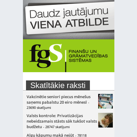
Skatītākie raksti
Vakcinētie seniori piecus mēnešus
saņems pabalstu 20 eiro mēnesī
-
23690 skatījumi
Valsts kontrole: Privatizācijas
nebeidzamais stāsts sāk tukšot valsts
budžetu
- 28747 skatījumi
Algu kāpumu makā nejūt
- 78118