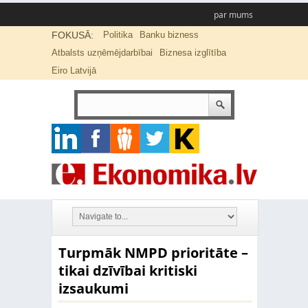
par mums
FOKUSĀ:
Politika
Banku bizness
Atbalsts uzņēmējdarbībai
Biznesa izglītība
Eiro Latvijā
Turpmāk NMPD prioritāte –
tikai dzīvībai kritiski
izsaukumi