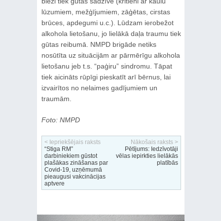
bieži tiek gūtas sadzīvē (kritieni ar kaulu
lūzumiem, mežģījumiem, zāģētas, cirstas
brūces, apdegumi u.c.). Lūdzam ierobežot
alkohola lietošanu, jo lielākā daļa traumu tiek
gūtas reibumā. NMPD brigāde netiks
nosūtīta uz situācijām ar pārmērīgu alkohola
lietošanu jeb t.s. “paģiru” sindromu. Tāpat
tiek aicināts rūpīgi pieskatīt arī bērnus, lai
izvairītos no nelaimes gadījumiem un
traumām.
Foto: NMPD
< Iepriekšējais raksts
Nākošais raksts >
“Stiga RM”
Pētījums: Iedzīvotāji
darbiniekiem gūstot
vēlas iepirkties lielākās
plašākas zināšanas par
platībās
Covid-19, uzņēmumā
pieaugusi vakcinācijas
aptvere