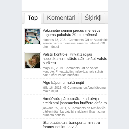
Top
Komentāri
Šķirkļi
Vakcinētie seniori piecus mēnešus
saņems pabalstu 20 eiro mēnesī
oktobris 13, 2021,
Comments Off
on Vakcinētie
seniori piecus mēnešus saņems pabalstu 20
eiro mēnesī
Valsts kontrole: Privatizācijas
nebeidzamais stāsts sāk tukšot valsts
budžetu
maijs 16, 2019,
Comments Off
on Valsts
kontrole: Privatizācijas nebeidzamais stāsts
sāk tukšot valsts budžetu
Algu kāpumu makā nejūt
jūlijs 16, 2013,
48 Comments
on Algu kāpumu
makā nejūt
Rimšēvičs pārliecināts, ka Latvijai
steidzami jāsamazina budžeta deficīts
janvāris 25, 2011,
5 Comments
on Rimšēvičs
pārliecināts, ka Latvijai steidzami jāsamazina
budžeta deficīts
Starptautiskais transporta ministru
forums notiks Latvijā