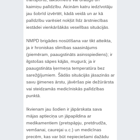
kaimiņu palīdzību. Aicinām katru iedzīvotāju
jau šobrīd izvērtēt, kādā veidā un ar kā
palīdzību varēsiet nokļūt līdz ārstniecības
iestādei vienkāršākās veselības situācijās.
NMPD brigādes nosūtīšana var tikt atteikta,
ja ir hroniskas slimības saasinājums
(piemēram, paaugstināts asinsspiediens); ir
ilgstošas sāpes kājās, mugurā; ja ir
paaugstināta ķermeņa temperatūra bez
sarežģījumiem. Šādās situācijās jāsazinās ar
savu ģimenes ārstu, jāvēršas pie dežūrārsta
vai steidzamās medicīniskās palīdzības
punktā.
Ikvienam jau šodien ir jāpārskata sava
mājas aptieciņa un jāpapildina ar
medikamentiem (pretspāpju, pretdrudža,
vemšanai, caurejai u.c.) un medicīnas
precēm, kas var būt nepieciešami dažādu