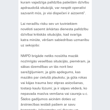
kuram vajadzīga palīdzība patiešām dzīvību
apdraudošā situācijā, var nespēt operatīvi
sazvanīt mūs, jo visi dispečeri ir aizņemti”.
Lai neradītu risku sev un tuviniekiem
novēloti saņemt ārkārtas dienesta palīdzību
dzīvībai kritiskās situācijās, kad svarīga
katra minūte, vēršam sabiedrības uzmanību
uz sekojošo:
NMPD brigāde netiks nosūtīta mazāk
nozīmīgās veselības situācijās, piemēram, ja
sākas dzemdības un tās norit bez
sarežģījumiem; ja gūts apdegums, kas
mazāks par cietušā plaukstu; ja gūta rokas
vai kājas trauma bez stipras asiņošanas,
tostarp kaulu lūzumi; ja ir sāpes vēderā, ko
nepavada masīva vemšana vai caureja u.c.
Šādos gadījumos aicinām doties uz
ārstniecības iestādi pašiem ar savu
transportu, taksometru vai draugu un