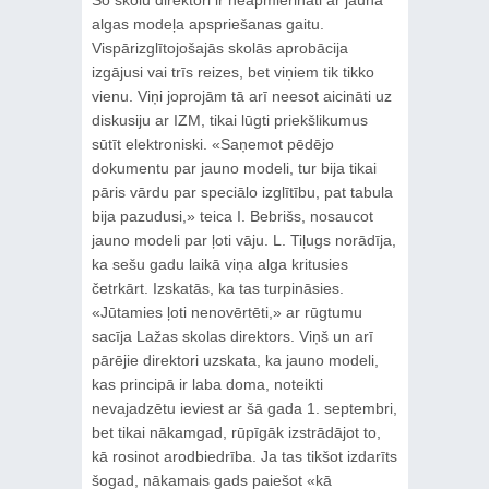
algas modeļa apspriešanas gaitu.
Vispārizglītojošajās skolās aprobācija
izgājusi vai trīs reizes, bet viņiem tik tikko
vienu. Viņi joprojām tā arī neesot aicināti uz
diskusiju ar IZM, tikai lūgti priekšlikumus
sūtīt elektroniski. «Saņemot pēdējo
dokumentu par jauno modeli, tur bija tikai
pāris vārdu par speciālo izglītību, pat tabula
bija pazudusi,» teica I. Bebrišs, nosaucot
jauno modeli par ļoti vāju. L. Tiļugs norādīja,
ka sešu gadu laikā viņa alga kritusies
četrkārt. Izskatās, ka tas turpināsies.
«Jūtamies ļoti nenovērtēti,» ar rūgtumu
sacīja Lažas skolas direktors. Viņš un arī
pārējie direktori uzskata, ka jauno modeli,
kas principā ir laba doma, noteikti
nevajadzētu ieviest ar šā gada 1. septembri,
bet tikai nākamgad, rūpīgāk izstrādājot to,
kā rosinot arodbiedrība. Ja tas tikšot izdarīts
šogad, nākamais gads paiešot «kā