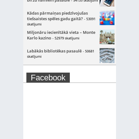
biržu namiem pasaulē
- 54135 skatījumi
Kādas pārmaiņas piedzīvojušas
tiešsaistes spēles gadu gaitā?
- 53091
skatījumi
Miljonāru iecienītākā vieta – Monte
Karlo kazino
- 52979 skatījumi
Labākās bibliotēkas pasaulē
- 50681
skatījumi
Facebook