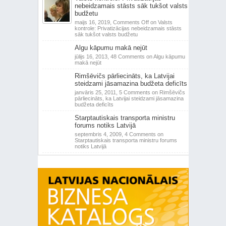
nebeidzamais stāsts sāk tukšot valsts
budžetu
maijs 16, 2019,
Comments Off
on Valsts
kontrole: Privatizācijas nebeidzamais stāsts
sāk tukšot valsts budžetu
Algu kāpumu makā nejūt
jūlijs 16, 2013,
48 Comments
on Algu kāpumu
makā nejūt
Rimšēvičs pārliecināts, ka Latvijai
steidzami jāsamazina budžeta deficīts
janvāris 25, 2011,
5 Comments
on Rimšēvičs
pārliecināts, ka Latvijai steidzami jāsamazina
budžeta deficīts
Starptautiskais transporta ministru
forums notiks Latvijā
septembris 4, 2009,
4 Comments
on
Starptautiskais transporta ministru forums
notiks Latvijā