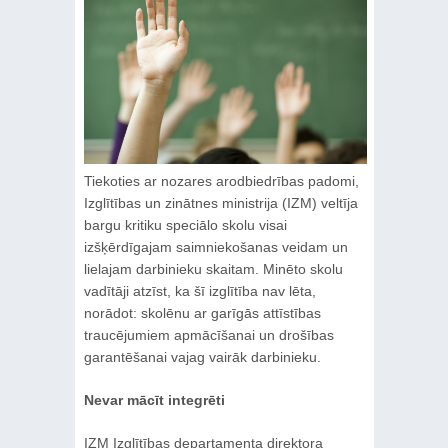
Tiekoties ar nozares arodbiedrības padomi,
Izglītības un zinātnes ministrija (IZM) veltīja
bargu kritiku speciālo skolu visai
izšķērdīgajam saimniekošanas veidam un
lielajam darbinieku skaitam. Minēto skolu
vadītāji atzīst, ka šī izglītība nav lēta,
norādot: skolēnu ar garīgās attīstības
traucējumiem apmācīšanai un drošības
garantēšanai vajag vairāk darbinieku.
Nevar mācīt integrēti
IZM Izglītības departamenta direktora