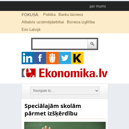
par mums
FOKUSĀ:
Politika
Banku bizness
Atbalsts uzņēmējdarbībai
Biznesa izglītība
Eiro Latvijā
Speciālajām skolām
pārmet izšķērdību