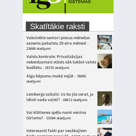
Skatītākie raksti
Vakcinētie seniori piecus mēnešus
saņems pabalstu 20 eiro mēnesī
-
23668 skatījumi
Valsts kontrole: Privatizācijas
nebeidzamais stāsts sāk tukšot valsts
budžetu
- 28725 skatījumi
Algu kāpumu makā nejūt
- 78090
skatījumi
Lembergs sašutis: Uz ko jūs cerat, ja
idioti vada valsti?
- 68612 skatījumi
Vai klātienes spēļu nami veicina
tūrismu?
- 55584 skatījumi
Interesanti fakti par vecākajiem