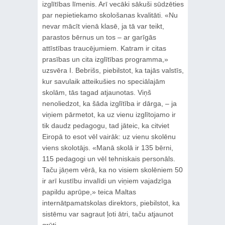
izglītības līmenis. Arī vecāki sākuši sūdzēties
par nepietiekamo skološanas kvalitāti. «Nu
nevar mācīt vienā klasē, ja tā var teikt,
parastos bērnus un tos – ar garīgās
attīstības traucējumiem. Katram ir citas
prasības un cita izglītības programma,»
uzsvēra I. Bebrišs, piebilstot, ka tajās valstīs,
kur savulaik atteikušies no speciālajām
skolām, tās tagad atjaunotas. Viņš
nenoliedzot, ka šāda izglītība ir dārga, – ja
viņiem pārmetot, ka uz vienu izglītojamo ir
tik daudz pedagogu, tad jāteic, ka citviet
Eiropā to esot vēl vairāk: uz vienu skolēnu
viens skolotājs. «Manā skolā ir 135 bērni,
115 pedagogi un vēl tehniskais personāls.
Taču jāņem vērā, ka no visiem skolēniem 50
ir arī kustību invalīdi un viņiem vajadzīga
papildu aprūpe,» teica Maltas
internātpamatskolas direktors, piebilstot, ka
sistēmu var sagraut ļoti ātri, taču atjaunot
grūti.