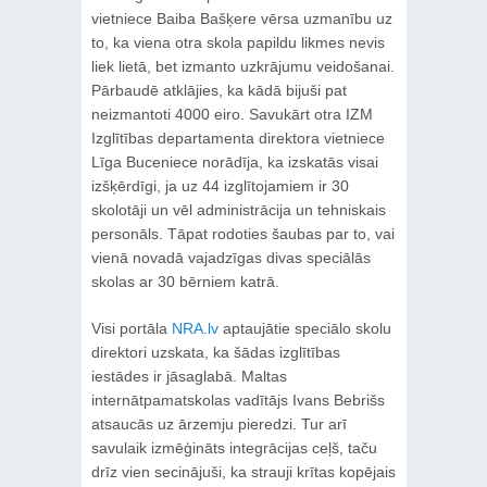
vietniece Baiba Bašķere vērsa uzmanību uz
to, ka viena otra skola papildu likmes nevis
liek lietā, bet izmanto uzkrājumu veidošanai.
Pārbaudē atklājies, ka kādā bijuši pat
neizmantoti 4000 eiro. Savukārt otra IZM
Izglītības departamenta direktora vietniece
Līga Buceniece norādīja, ka izskatās visai
izšķērdīgi, ja uz 44 izglītojamiem ir 30
skolotāji un vēl administrācija un tehniskais
personāls. Tāpat rodoties šaubas par to, vai
vienā novadā vajadzīgas divas speciālās
skolas ar 30 bērniem katrā.
Visi portāla
NRA.lv
aptaujātie speciālo skolu
direktori uzskata, ka šādas izglītības
iestādes ir jāsaglabā. Maltas
internātpamatskolas vadītājs Ivans Bebrišs
atsaucās uz ārzemju pieredzi. Tur arī
savulaik izmēģināts integrācijas ceļš, taču
drīz vien secinājuši, ka strauji krītas kopējais