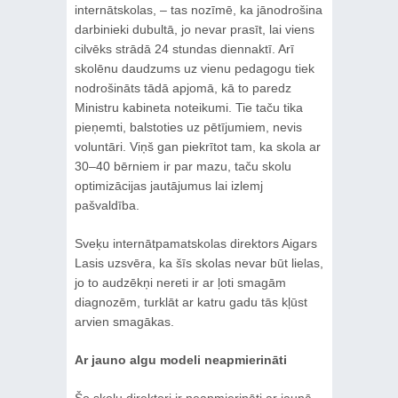
internātskolas, – tas nozīmē, ka jānodrošina
darbinieki dubultā, jo nevar prasīt, lai viens
cilvēks strādā 24 stundas diennaktī. Arī
skolēnu daudzums uz vienu pedagogu tiek
nodrošināts tādā apjomā, kā to paredz
Ministru kabineta noteikumi. Tie taču tika
pieņemti, balstoties uz pētījumiem, nevis
voluntāri. Viņš gan piekrītot tam, ka skola ar
30–40 bērniem ir par mazu, taču skolu
optimizācijas jautājumus lai izlemj
pašvaldība.
Sveķu internātpamatskolas direktors Aigars
Lasis uzsvēra, ka šīs skolas nevar būt lielas,
jo to audzēkņi nereti ir ar ļoti smagām
diagnozēm, turklāt ar katru gadu tās kļūst
arvien smagākas.
Ar jauno algu modeli neapmierināti
Šo skolu direktori ir neapmierināti ar jaunā