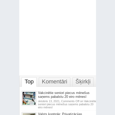
Top
Komentāri
Šķirkļi
Vakcinētie seniori piecus mēnešus
saņems pabalstu 20 eiro mēnesī
oktobris 13, 2021,
Comments Off
on Vakcinētie
seniori piecus mēnešus saņems pabalstu 20
eiro mēnesī
Valsts kontrole: Privatizācijas