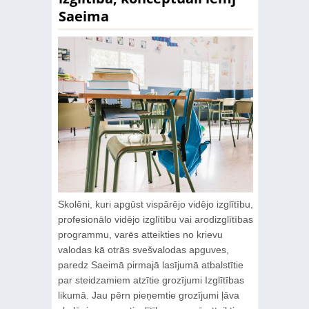
Saeima
Skolēni, kuri apgūst vispārējo vidējo izglītību,
profesionālo vidējo izglītību vai arodizglītības
programmu, varēs atteikties no krievu
valodas kā otrās svešvalodas apguves,
paredz Saeimā pirmajā lasījumā atbalstītie
par steidzamiem atzītie grozījumi Izglītības
likumā. Jau pērn pieņemtie grozījumi ļāva