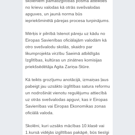
skolēniem pamatizglītības posmā atteikties
no krievu valodas kā otrās svešvalodas
apguves, un jaunā norma būs
iepriekšminētā pārejas procesa turpinājums.
Mērķis ir pilnībā īstenot pāreju uz kādu no
Eiropas Savienības oficiālajām valodām kā
otro svešvalodu skolās, skaidro par
likumprojekta virzību Saeimā atbildīgās
Izglītības, kultūras un zinātnes komisijas
priekšsēdētāja Agita Zariņa-Stūre.
Kā teikts grozījumu anotācijā, izmaiņas ļaus
pabeigt jau uzsākto izglītības satura reformu
un nodrošināt vienotu regulējumu attiecībā
uz otrās svešvalodas apguvi, kas ir Eiropas
Savienības vai Eiropas Ekonomikas zonas
oficiālā valoda.
Skolēni, kuri uzsāks mācības 10.klasē vai
1.kursā vidējās izglītības pakāpē, būs tiesīgi