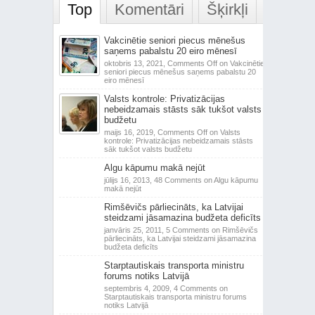
Top
Komentāri
Šķirkļi
Vakcinētie seniori piecus mēnešus
saņems pabalstu 20 eiro mēnesī
oktobris 13, 2021,
Comments Off
on Vakcinētie
seniori piecus mēnešus saņems pabalstu 20
eiro mēnesī
Valsts kontrole: Privatizācijas
nebeidzamais stāsts sāk tukšot valsts
budžetu
maijs 16, 2019,
Comments Off
on Valsts
kontrole: Privatizācijas nebeidzamais stāsts
sāk tukšot valsts budžetu
Algu kāpumu makā nejūt
jūlijs 16, 2013,
48 Comments
on Algu kāpumu
makā nejūt
Rimšēvičs pārliecināts, ka Latvijai
steidzami jāsamazina budžeta deficīts
janvāris 25, 2011,
5 Comments
on Rimšēvičs
pārliecināts, ka Latvijai steidzami jāsamazina
budžeta deficīts
Starptautiskais transporta ministru
forums notiks Latvijā
septembris 4, 2009,
4 Comments
on
Starptautiskais transporta ministru forums
notiks Latvijā