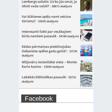
Lembergs sašutis: Uz ko jūs cerat, ja
idioti vada valsti?
- 68615 skatījumi
Vai klātienes spēļu nami veicina
tūrismu?
- 55635 skatījumi
Interesanti fakti par vecākajiem
biržu namiem pasaulē
- 54184 skatījumi
Kādas pārmaiņas piedzīvojušas
tiešsaistes spēles gadu gaitā?
- 53139
skatījumi
Miljonāru iecienītākā vieta – Monte
Karlo kazino
- 53030 skatījumi
Labākās bibliotēkas pasaulē
- 50732
skatījumi
Facebook