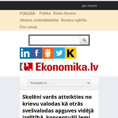
par mums
FOKUSĀ:
Politika
Banku bizness
Atbalsts uzņēmējdarbībai
Biznesa izglītība
Eiro Latvijā
Skolēni varēs atteikties no
krievu valodas kā otrās
svešvalodas apguves vidējā
izglītībā, konceptuāli lemj