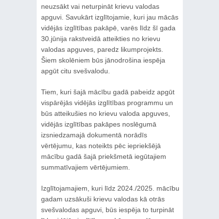
neuzsākt vai neturpināt krievu valodas
apguvi. Savukārt izglītojamie, kuri jau mācās
vidējās izglītības pakāpē, varēs līdz šī gada
30.jūnija rakstveidā atteikties no krievu
valodas apguves, paredz likumprojekts.
Šiem skolēniem būs jānodrošina iespēja
apgūt citu svešvalodu.
Tiem, kuri šajā mācību gadā pabeidz apgūt
vispārējās vidējās izglītības programmu un
būs atteikušies no krievu valoda apguves,
vidējās izglītības pakāpes noslēgumā
izsniedzamajā dokumentā norādīs
vērtējumu, kas noteikts pēc iepriekšējā
mācību gadā šajā priekšmetā iegūtajiem
summatīvajiem vērtējumiem.
Izglītojamajiem, kuri līdz 2024./2025. mācību
gadam uzsākuši krievu valodas kā otrās
svešvalodas apguvi, būs iespēja to turpināt