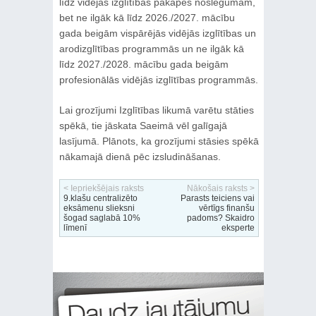
līdz vidējās izglītības pakāpes noslēgumam,
bet ne ilgāk kā līdz 2026./2027. mācību
gada beigām vispārējās vidējās izglītības un
arodizglītības programmās un ne ilgāk kā
līdz 2027./2028. mācību gada beigām
profesionālās vidējās izglītības programmās.
Lai grozījumi Izglītības likumā varētu stāties
spēkā, tie jāskata Saeimā vēl galīgajā
lasījumā. Plānots, ka grozījumi stāsies spēkā
nākamajā dienā pēc izsludināšanas.
< Iepriekšējais raksts
Nākošais raksts >
9.klašu centralizēto
Parasts teiciens vai
eksāmenu slieksni
vērtīgs finanšu
šogad saglabā 10%
padoms? Skaidro
līmenī
eksperte