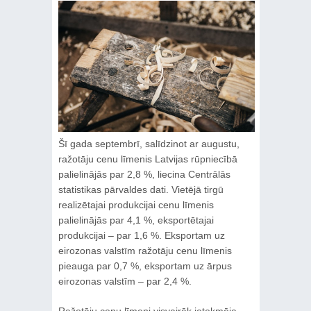
Šī gada septembrī, salīdzinot ar augustu,
ražotāju cenu līmenis Latvijas rūpniecībā
palielinājās par 2,8 %, liecina Centrālās
statistikas pārvaldes dati. Vietējā tirgū
realizētajai produkcijai cenu līmenis
palielinājās par 4,1 %, eksportētajai
produkcijai – par 1,6 %. Eksportam uz
eirozonas valstīm ražotāju cenu līmenis
pieauga par 0,7 %, eksportam uz ārpus
eirozonas valstīm – par 2,4 %.
Ražotāju cenu līmeni visvairāk ietekmēja