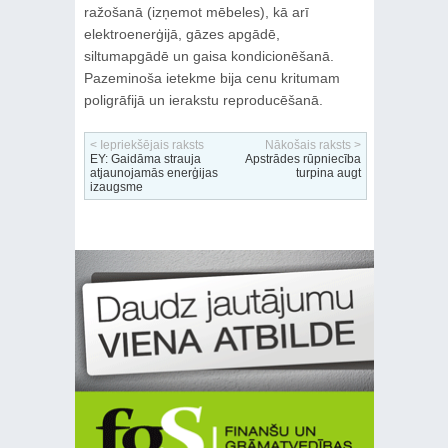
ražošanā (izņemot mēbeles), kā arī
elektroenerģijā, gāzes apgādē,
siltumapgādē un gaisa kondicionēšanā.
Pazeminoša ietekme bija cenu kritumam
poligrāfijā un ierakstu reproducēšanā.
< Iepriekšējais raksts
Nākošais raksts >
EY: Gaidāma strauja
Apstrādes rūpniecība
atjaunojamās enerģijas
turpina augt
izaugsme