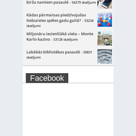
biržu namiem pasaulē
- 54279 skatījumi
Kādas pārmaiņas piedzīvojušas
tiešsaistes spēles gadu gaitā?
- 53234
skatījumi
Miljonāru iecienītākā vieta – Monte
Karlo kazino
- 53128 skatījumi
Labākās bibliotēkas pasaulē
- 50831
skatījumi
Facebook