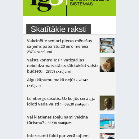
Skatītākie raksti
Vakcinētie seniori piecus mēnešus
saņems pabalstu 20 eiro mēnesī
-
23704 skatījumi
Valsts kontrole: Privatizācijas
nebeidzamais stāsts sāk tukšot valsts
budžetu
- 28759 skatījumi
Algu kāpumu makā nejūt
- 78142
skatījumi
Lembergs sašutis: Uz ko jūs cerat, ja
idioti vada valsti?
- 68630 skatījumi
Vai klātienes spēļu nami veicina
tūrismu?
- 55738 skatījumi
Interesanti fakti par vecākajiem