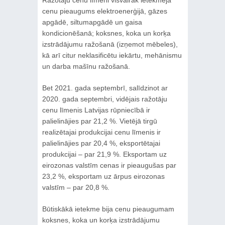
cenu pieaugums elektroenerģijā, gāzes
apgādē, siltumapgādē un gaisa
kondicionēšanā; koksnes, koka un korķa
izstrādājumu ražošanā (izņemot mēbeles),
kā arī citur neklasificētu iekārtu, mehānismu
un darba mašīnu ražošanā.
Bet 2021. gada septembrī, salīdzinot ar
2020. gada septembri, vidējais ražotāju
cenu līmenis Latvijas rūpniecībā ir
palielinājies par 21,2 %. Vietējā tirgū
realizētajai produkcijai cenu līmenis ir
palielinājies par 20,4 %, eksportētajai
produkcijai – par 21,9 %. Eksportam uz
eirozonas valstīm cenas ir pieaugušas par
23,2 %, eksportam uz ārpus eirozonas
valstīm – par 20,8 %.
Būtiskākā ietekme bija cenu pieaugumam
koksnes, koka un korķa izstrādājumu