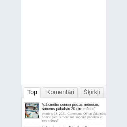
Top
Komentāri
Šķirkļi
Vakcinētie seniori piecus mēnešus
saņems pabalstu 20 eiro mēnesī
oktobris 13, 2021,
Comments Off
on Vakcinētie
seniori piecus mēnešus saņems pabalstu 20
eiro mēnesī