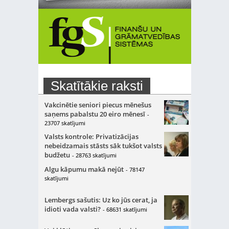
Skatītākie raksti
Vakcinētie seniori piecus mēnešus
saņems pabalstu 20 eiro mēnesī
-
23707 skatījumi
Valsts kontrole: Privatizācijas
nebeidzamais stāsts sāk tukšot valsts
budžetu
- 28763 skatījumi
Algu kāpumu makā nejūt
- 78147
skatījumi
Lembergs sašutis: Uz ko jūs cerat, ja
idioti vada valsti?
- 68631 skatījumi