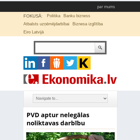
par mums
FOKUSĀ:
Politika
Banku bizness
Atbalsts uzņēmējdarbībai
Biznesa izglītība
Eiro Latvijā
PVD aptur nelegālas
noliktavas darbību