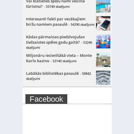
Vai klātienes spēļu nami veicina
tūrismu?
- 55749 skatījumi
Interesanti fakti par vecākajiem
biržu namiem pasaulē
- 54290 skatījumi
Kādas pārmaiņas piedzīvojušas
tiešsaistes spēles gadu gaitā?
- 53246
skatījumi
Miljonāru iecienītākā vieta – Monte
Karlo kazino
- 53140 skatījumi
Labākās bibliotēkas pasaulē
- 50842
skatījumi
Facebook