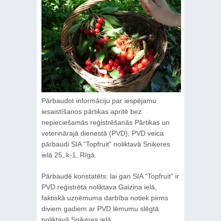
Pārbaudot informāciju par iespējamu
iesaistīšanos pārtikas apritē bez
nepieciešamās reģistrēšanās Pārtikas un
veterinārajā dienestā (PVD), PVD veica
pārbaudi SIA “Topfruit” noliktavā Sniķeres
ielā 25, k-1, Rīgā.
Pārbaudē konstatēts: lai gan SIA “Topfruit” ir
PVD reģistrēta noliktava Gaiziņa ielā,
faktiskā uzņēmuma darbība notiek pirms
diviem gadiem ar PVD lēmumu slēgtā
noliktavā Sniķeres ielā.