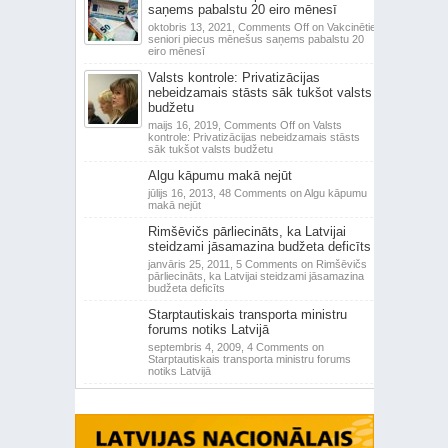
saņems pabalstu 20 eiro mēnesī
oktobris 13, 2021,
Comments Off
on Vakcinētie
seniori piecus mēnešus saņems pabalstu 20
eiro mēnesī
Valsts kontrole: Privatizācijas
nebeidzamais stāsts sāk tukšot valsts
budžetu
maijs 16, 2019,
Comments Off
on Valsts
kontrole: Privatizācijas nebeidzamais stāsts
sāk tukšot valsts budžetu
Algu kāpumu makā nejūt
jūlijs 16, 2013,
48 Comments
on Algu kāpumu
makā nejūt
Rimšēvičs pārliecināts, ka Latvijai
steidzami jāsamazina budžeta deficīts
janvāris 25, 2011,
5 Comments
on Rimšēvičs
pārliecināts, ka Latvijai steidzami jāsamazina
budžeta deficīts
Starptautiskais transporta ministru
forums notiks Latvijā
septembris 4, 2009,
4 Comments
on
Starptautiskais transporta ministru forums
notiks Latvijā