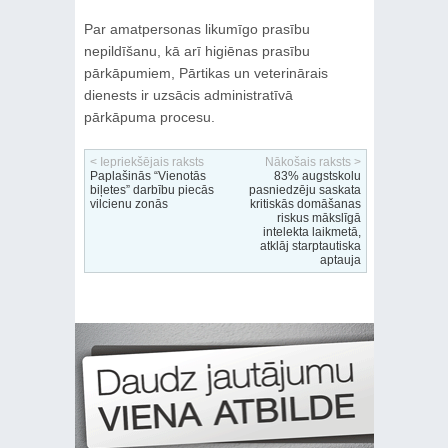
Par amatpersonas likumīgo prasību
nepildīšanu, kā arī higiēnas prasību
pārkāpumiem, Pārtikas un veterinārais
dienests ir uzsācis administratīvā
pārkāpuma procesu.
< Iepriekšējais raksts
Nākošais raksts >
Paplašinās “Vienotās
83% augstskolu
biļetes” darbību piecās
pasniedzēju saskata
vilcienu zonās
kritiskās domāšanas
riskus mākslīgā
intelekta laikmetā,
atklāj starptautiska
aptauja