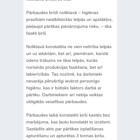
Pārbaudes brīdī noliktavā – higiēnas
prasībām neatbilstošās telpās un apstākļos,
pieļaujot pārtikas piesārņojuma risku, – tika
fasēti ķirši.
Noliktavā konstatēta ne vien netīrība telpās
un uz iekārtām, bet arī, piemēram, karstā
ūdens trūkums ne tikai telpās, kurās
norisinās produkcijas fasēšana, bet arī
labierīcībās. Tas nozīmē, ka darbinieki
nevarēja pilnvērtīgi ievērot personīgo
higiēnu, kas ir būtisks faktors darbā ar
pārtiku. Darbiniekiem arī nebija veiktas
obligātās veselības pārbaudes.
Pārbaudes laikā konstatēti ķirši kastēs bez
marķējuma, kas ļautu konstatēt to izcelsmi.
Sastādīts akts par pārtikas izplatīšanas
apturēšanu un apturētas 3 tonnas ķiršu.