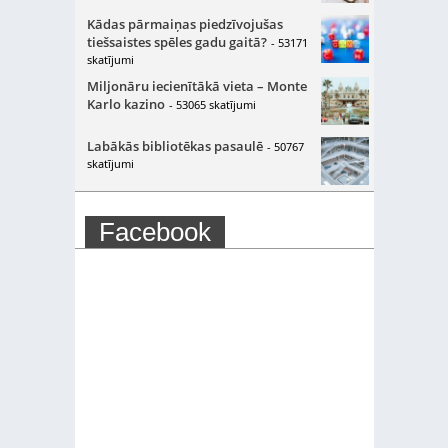
Kādas pārmaiņas piedzīvojušas
tiešsaistes spēles gadu gaitā?
- 53171
skatījumi
Miljonāru iecienītākā vieta – Monte
Karlo kazino
- 53065 skatījumi
Labākās bibliotēkas pasaulē
- 50767
skatījumi
Facebook