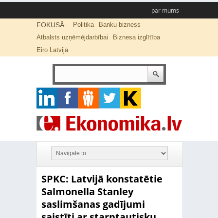
par mums
FOKUSĀ:
Politika
Banku bizness
Atbalsts uzņēmējdarbībai
Biznesa izglītība
Eiro Latvijā
SPKC: Latvijā konstatētie
Salmonella Stanley
saslimšanas gadījumi
saistīti ar starptautisku