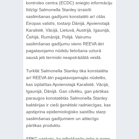
kontroles centra (ECDC) sniegto informāciju
līdzīgi Salmonella Stanley izraisīti
saslimšanas gadījumi konstatēti arī citās
Eiropas valstīs, tostarp Dānijā, Apvienotajā
Karalistē, Vācijā, Lietuvā, Austrijā, Igaunijā,
Čehijā, Rumānijā, Polijā. Vairumu
saslimšanas gadījumu vieno REEVA ātri
pagatavojamo nūdeļu lietošana uzturā
sausā jeb termiski neapstrādātā veidā.
Turklāt Salmonella Stanley tika konstatēta
arī REEVA ātri pagatavojamajās nūdelēs,
kas izplatītas Apvienotajā Karalistē, Vācijā,
Igaunijā, Dānijā. Gan cilvēku, gan pārtikas
paraugos konstatētās Salmonella Stanley
baktērijas ir cieši ģenētiski radniecīgas, kas
apstiprina epidemioloģisko saistību starp
saslimšanas gadījumiem un attiecīgo
pārtikas produktu.
SPKC uzskata, ka inficēšanās risks ir zems,