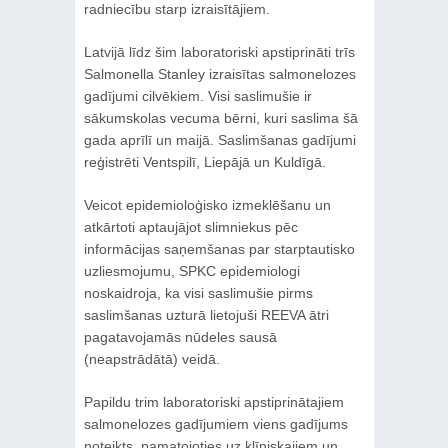
radniecību starp izraisītājiem.
Latvijā līdz šim laboratoriski apstiprināti trīs
Salmonella Stanley izraisītas salmonelozes
gadījumi cilvēkiem. Visi saslimušie ir
sākumskolas vecuma bērni, kuri saslima šā
gada aprīlī un maijā. Saslimšanas gadījumi
reģistrēti Ventspilī, Liepājā un Kuldīgā.
Veicot epidemioloģisko izmeklēšanu un
atkārtoti aptaujājot slimniekus pēc
informācijas saņemšanas par starptautisko
uzliesmojumu, SPKC epidemiologi
noskaidroja, ka visi saslimušie pirms
saslimšanas uzturā lietojuši REEVA ātri
pagatavojamās nūdeles sausā
(neapstrādātā) veidā.
Papildu trim laboratoriski apstiprinātajiem
salmonelozes gadījumiem viens gadījums
noteikts, pamatojoties uz klīniskajiem un