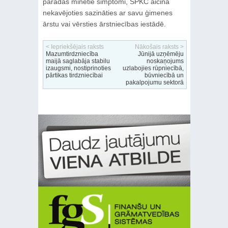
parādās minētie simptomi, SPKC aicina
nekavējoties sazināties ar savu ģimenes
ārstu vai vērsties ārstniecības iestādē.
< Iepriekšējais raksts
Nākošais raksts >
Mazumtirdzniecība
Jūnijā uzņēmēju
maijā saglabāja stabilu
noskaņojums
izaugsmi, nostiprinoties
uzlabojies rūpniecībā,
pārtikas tirdzniecībai
būvniecībā un
pakalpojumu sektorā