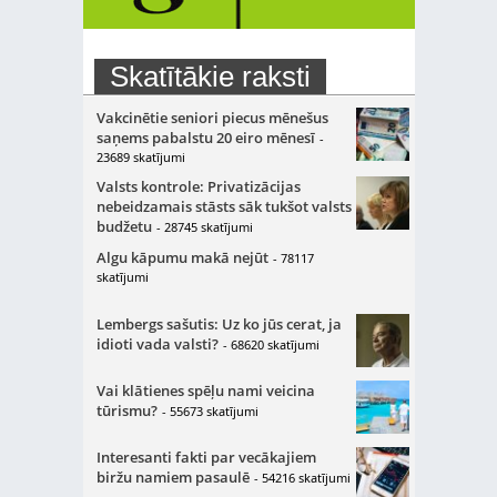
Skatītākie raksti
Vakcinētie seniori piecus mēnešus
saņems pabalstu 20 eiro mēnesī
-
23689 skatījumi
Valsts kontrole: Privatizācijas
nebeidzamais stāsts sāk tukšot valsts
budžetu
- 28745 skatījumi
Algu kāpumu makā nejūt
- 78117
skatījumi
Lembergs sašutis: Uz ko jūs cerat, ja
idioti vada valsti?
- 68620 skatījumi
Vai klātienes spēļu nami veicina
tūrismu?
- 55673 skatījumi
Interesanti fakti par vecākajiem
biržu namiem pasaulē
- 54216 skatījumi