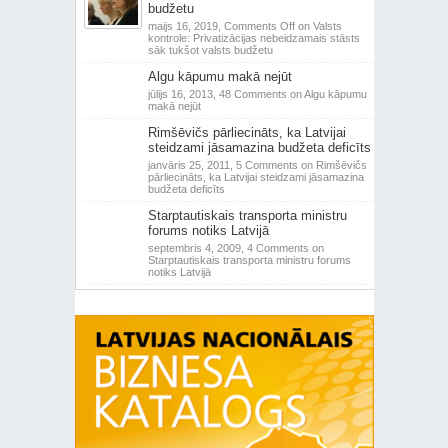
budžetu
maijs 16, 2019,
Comments Off
on Valsts
kontrole: Privatizācijas nebeidzamais stāsts
sāk tukšot valsts budžetu
Algu kāpumu makā nejūt
jūlijs 16, 2013,
48 Comments
on Algu kāpumu
makā nejūt
Rimšēvičs pārliecināts, ka Latvijai
steidzami jāsamazina budžeta deficīts
janvāris 25, 2011,
5 Comments
on Rimšēvičs
pārliecināts, ka Latvijai steidzami jāsamazina
budžeta deficīts
Starptautiskais transporta ministru
forums notiks Latvijā
septembris 4, 2009,
4 Comments
on
Starptautiskais transporta ministru forums
notiks Latvijā