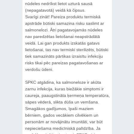
nūdeles nedrīkst lietot uzturā sausā
(nepagatavotā) veidā kā čipsus.
Svarīgi zināt! Pareiza produktu termiskā
apstrāde būtiski samazina risku saslimt ar
salmonelozi. Ātri pagatavojamās nūdeles
nav paredzētas lietošanai neapstrādātā
veidā. Lai gan produkts izskatās gatavs
lietošanai, tas nav termiski sterilizēts, būtiski
tiek samazināts pārtikas izraisītu infekciju
risks tikai pēc pareizas pagatavošanas ar
verdošu ūdeni.
SPKC atgādina, ka salmoneloze ir akūta
zarnu infekcija, kuras biežākie simptomi ir
caureja, paaugstināta ķermeņa temperatūra,
sāpes vēderā, slikta dūša un vemšana.
Smagākos gadījumos, īpaši maziem
bērniem, gados vecākiem cilvēkiem un
personām ar novājinātu imunitāti, var būt
nepieciešama medicīniskā palīdzība. Ja