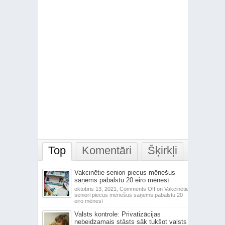
Top
Komentāri
Šķirkļi
Vakcinētie seniori piecus mēnešus
saņems pabalstu 20 eiro mēnesī
oktobris 13, 2021,
Comments Off
on Vakcinētie
seniori piecus mēnešus saņems pabalstu 20
eiro mēnesī
Valsts kontrole: Privatizācijas
nebeidzamais stāsts sāk tukšot valsts