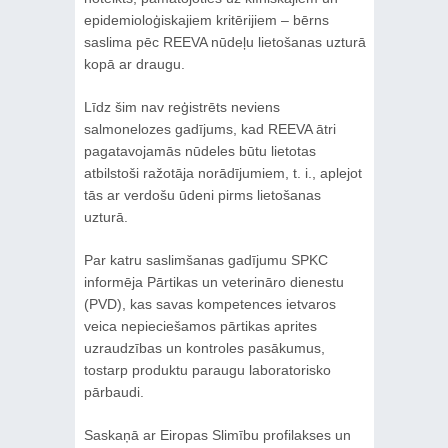
epidemioloģiskajiem kritērijiem – bērns
saslima pēc REEVA nūdeļu lietošanas uzturā
kopā ar draugu.
Līdz šim nav reģistrēts neviens
salmonelozes gadījums, kad REEVA ātri
pagatavojamās nūdeles būtu lietotas
atbilstoši ražotāja norādījumiem, t. i., aplejot
tās ar verdošu ūdeni pirms lietošanas
uzturā.
Par katru saslimšanas gadījumu SPKC
informēja Pārtikas un veterināro dienestu
(PVD), kas savas kompetences ietvaros
veica nepieciešamos pārtikas aprites
uzraudzības un kontroles pasākumus,
tostarp produktu paraugu laboratorisko
pārbaudi.
Saskaņā ar Eiropas Slimību profilakses un