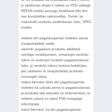
jo saslimušo skaits ir neliels un PVD veiktajā
REEVA nūdeļu paraugu testēšanā līdz šim
nav konstatētas salmonellas. Tomēr, lai
maksimāli novērstu saslimšanas risku, SPKC
iesaka:
nelietot ātri pagatavojamās nūdeles sausā
(neapstrādātā) veidā;
vienmēr pagatavot produktu atbilstoši
ražotāja norādījumiem, izmantojot verdošu
ūdeni un ievērojot norādīto pagatavošanas
laiku, jo verdošs ūdens iznicina baktērijas;
pēc saskares ar neapstrādātu produktu
nomazgāt rokas;
neļaut bērniem lietot ātri pagatavojamās
nūdeles kā uzkodu pirms to pagatavošanas;
ja produkts tiek atsaukts no tirdzniecības, to
nelietot uzturā un sekot PVD sniegtajai
informācijai;
mācīt bērniem, ka ātri pagatavojamās