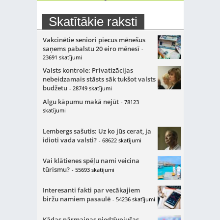
Skatītākie raksti
Vakcinētie seniori piecus mēnešus
saņems pabalstu 20 eiro mēnesī
-
23691 skatījumi
Valsts kontrole: Privatizācijas
nebeidzamais stāsts sāk tukšot valsts
budžetu
- 28749 skatījumi
Algu kāpumu makā nejūt
- 78123
skatījumi
Lembergs sašutis: Uz ko jūs cerat, ja
idioti vada valsti?
- 68622 skatījumi
Vai klātienes spēļu nami veicina
tūrismu?
- 55693 skatījumi
Interesanti fakti par vecākajiem
biržu namiem pasaulē
- 54236 skatījumi
Kādas pārmaiņas piedzīvojušas