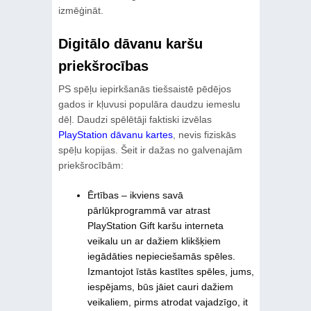
izmēģināt.
Digitālo dāvanu karšu
priekšrocības
PS spēļu iepirkšanās tiešsaistē pēdējos
gados ir kļuvusi populāra daudzu iemeslu
dēļ. Daudzi spēlētāji faktiski izvēlas
PlayStation dāvanu kartes
, nevis fiziskās
spēļu kopijas. Šeit ir dažas no galvenajām
priekšrocībām:
Ērtības – ikviens savā
pārlūkprogrammā var atrast
PlayStation Gift karšu interneta
veikalu un ar dažiem klikšķiem
iegādāties nepieciešamās spēles.
Izmantojot īstās kastītes spēles, jums,
iespējams, būs jāiet cauri dažiem
veikaliem, pirms atrodat vajadzīgo, it