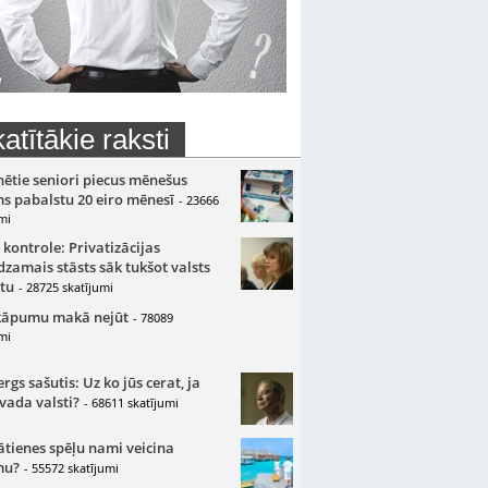
atītākie raksti
nētie seniori piecus mēnešus
s pabalstu 20 eiro mēnesī
- 23666
mi
 kontrole: Privatizācijas
zamais stāsts sāk tukšot valsts
tu
- 28725 skatījumi
kāpumu makā nejūt
- 78089
mi
gs sašutis: Uz ko jūs cerat, ja
 vada valsti?
- 68611 skatījumi
ātienes spēļu nami veicina
mu?
- 55572 skatījumi