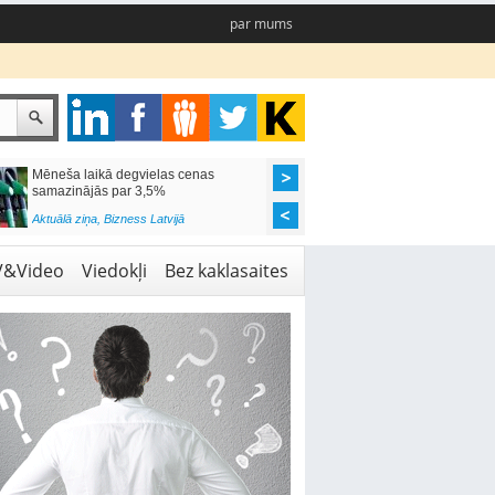
par mums
Mēneša laikā degvielas cenas
Rīgas pašvaldības sko
samazinājās par 3,5%
pieejamas 192 vietas 
Aktuālā ziņa
,
Bizness Latvijā
Aktuālā ziņa
,
Izglītība
V&Video
Viedokļi
Bez kaklasaites