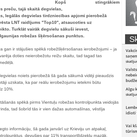
Kopš stingrākiem
 preču, tajā skaitā degvielas,
as, legālās degvielas tirdzniecības apjomi pierobežā
vēsta LNT raidījums "Top10", atsaucoties uz
eikto. Turklāt vairāk degvielu sākuši ievest,
-Igaunijas robežas šķērsošanas punktus.
Sk
a gan ir stājušies spēkā robežšķērsošanas ierobežojumi – ja
Vakci
varēja doties neierobežotu reižu skaitu, tad tagad tas
saņem
skatīju
 nedēļā.
Valsts
nebeid
 degvielas noiets pierobežā šā gada sākumā vidēji pieaudzis
budže
otāji uzskata, ka par reālu ierobežojumu ietekmi būtu
Algu 
dz 10%.
skatīju
stāšanās spēkā pirms Vientuļu robežas kontrolpunkta veidojās
Lember
inda, tad šobrīd tās ir vien dažas automašīnas, vēstīja
idioti
Vai kl
gto informāciju, šā gada janvārī uz Krieviju un atpakaļ,
tūris
ntrolpunktus, devušies par 11% transportlīdzekļu mazāk,