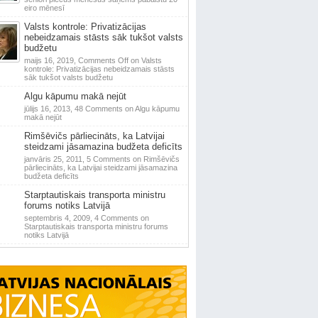
eiro mēnesī
Valsts kontrole: Privatizācijas
nebeidzamais stāsts sāk tukšot valsts
budžetu
maijs 16, 2019,
Comments Off
on Valsts
kontrole: Privatizācijas nebeidzamais stāsts
sāk tukšot valsts budžetu
Algu kāpumu makā nejūt
jūlijs 16, 2013,
48 Comments
on Algu kāpumu
makā nejūt
Rimšēvičs pārliecināts, ka Latvijai
steidzami jāsamazina budžeta deficīts
janvāris 25, 2011,
5 Comments
on Rimšēvičs
pārliecināts, ka Latvijai steidzami jāsamazina
budžeta deficīts
Starptautiskais transporta ministru
forums notiks Latvijā
septembris 4, 2009,
4 Comments
on
Starptautiskais transporta ministru forums
notiks Latvijā