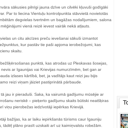
nvāra sākusies pilnīgi jauna dzīve un cilvēki kļuvuši godīgāki
ar. Par to liecina Vientuļu kontrolpunkta stāvvietā novietotās
mbētām degvielas tvertnēm un bagāžas nodalījumiem, salona
r mēģinājumi vienā reizē ievest vairāk nekā atļauts.
egvielas un citu akcīzes preču ievešanai sākuši izmantot
bežpunktus, kur pastāv tie paši apjoma ierobežojumi, kas
cienu skaitu.
ežšķērsošanas punktā, kas atrodas uz Pleskavas šosejas,
 nevis ar Igaunijas vai Krievijas numurzīmēm, bet gan ar
auda izlases kārtībā, bet, ja vadītājs kaut reizi jau bijis
kamo reizi viņam jāiziet pastiprinātā pārbaude.
e tā jau ir pieraduši. Saka, ka vairumā gadījumu mūsējie ar
rošanu neriskē – pieķerto gadījumu skaits būtiski neatšķiras
T
ī viņu pierobežas iedzīvotāji iepērkas Krievijā.
otāji bažījas, ka ar laiku iepirkšanās tūrisms caur Igauniju
, tādēļ plāno prasīt uzskaiti arī uz kaimiņvalstu robežām.