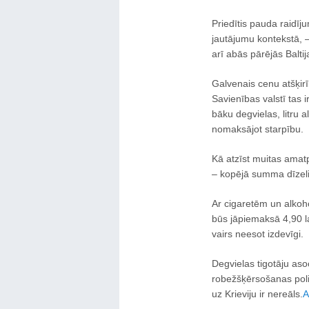
Priedītis pauda raidīj
jautājumu kontekstā, – 
arī abās pārējās Baltij
Galvenais cenu atšķirī
Savienības valstī tas i
bāku degvielas, litru al
nomaksājot starpību.
Kā atzīst muitas amatp
– kopējā summa dīzelim
Ar cigaretēm un alkohol
būs jāpiemaksā 4,90 la
vairs neesot izdevīgi.
Degvielas tigotāju aso
robežšķērsošanas politi
uz Krieviju ir nereāls.
A