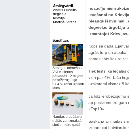
Atslēgvārdi
nosacījumiem akcīzes
Andris Priedītis
degviela
ievešanai no Krievij
Krievija
pieauguši minimāli, 
Mārtiņš Stirāns
degvielas tirgotāju t
izmantojot Krievijas
Saistītais
Kopš šā gada 1.janvār
agrāk turp un atpakaļ 
samazināts līdz reizei
Septiņos mēnešos
Tiek lēsts, ka legālās
Vivi vilcienos
pārvadāti 12 miljoni
vien par 4%. Taču tirg
pasažieru; jūlijā
uzskatāmi vismaz 8 lī
97,4 % reisu izpildīti
laikā
Ja līdz ierobežojumu 
ap puskilometru gara r
«Top10».
Naudas glabāšana
mājās var izmaksāt
Saskaņā ar muitas snie
simtiem eiro gadā
izmantojot Latvijas ko