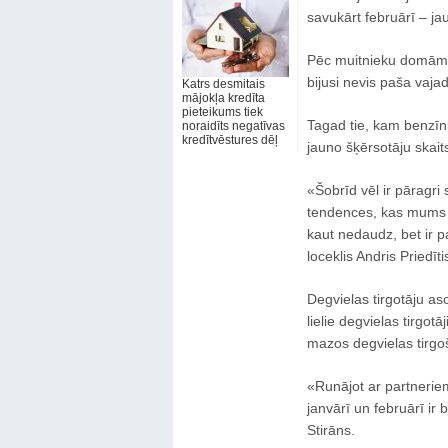
savukārt februārī – j
Pēc muitnieku domām, 
bijusi nevis paša vaj
Katrs desmitais
mājokļa kredīta
pieteikums tiek
Tagad tie, kam benzīnu
noraidīts negatīvas
kredītvēstures dēļ
jauno šķērsotāju skaits 
«Šobrīd vēl ir pāragri 
tendences, kas mums i
kaut nedaudz, bet ir pa
loceklis Andris Priedīti
Degvielas tirgotāju as
lielie degvielas tirgot
mazos degvielas tirg
«Runājot ar partneriem
janvārī un februārī ir b
Stirāns.