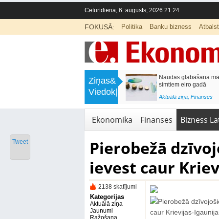
Ceturtdiena, 6. augusts, 2026 21:24
FOKUSĀ:
Politika
Banku bizness
Atbals
>
Septiņos mēnešos Vivi vilcienos
Naudas glabāšana māj
Ziņas&
pārvadāti 12 miljoni pasažieru; jūlijā
simtiem eiro gadā
Viedokļi
97,4 % reisu izpildīti laikā
<
Aktuālā ziņa
,
Finanses
Aktuālā ziņa
,
Bizness Latvijā
,
Tirdzniecība
Ekonomika
Finanses
Bizness Lat
Pierobežā dzīvoj
Tweet
ievest caur Krie
2138 skatījumi
Kategorijas
Aktuālā ziņa
Jaunumi
Ražošana