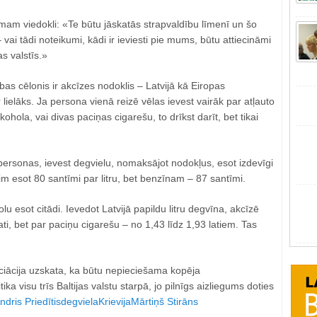
umam viedokli: «Te būtu jāskatās strapvaldību līmenī un šo
vai tādi noteikumi, kādi ir ieviesti pie mums, būtu attiecināmi
as valstīs.»
bas cēlonis ir akcīzes nodoklis – Latvijā kā Eiropas
r lielāks. Ja persona vienā reizē vēlas ievest vairāk par atļauto
kohola, vai divas paciņas cigarešu, to drīkst darīt, bet tikai
ersonas, ievest degvielu, nomaksājot nodokļus, esot izdevīgi
 esot 80 santīmi par litru, bet benzīnam – 87 santīmi.
u esot citādi. Ievedot Latvijā papildu litru degvīna, akcīzē
ti, bet par paciņu cigarešu – no 1,43 līdz 1,93 latiem. Tas
ciācija uzskata, ka būtu nepieciešama kopēja
ka visu trīs Baltijas valstu starpā, jo pilnīgs aizliegums doties
ndris Priedītis
degviela
Krievija
Mārtiņš Stirāns