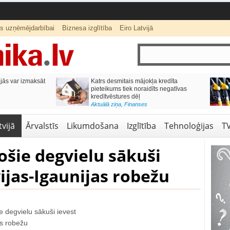
ts uzņēmējdarbībai
Biznesa izglītība
Eiro Latvijā
ās var izmaksāt
Katrs desmitais mājokļa kredīta
pieteikums tiek noraidīts negatīvas
kredītvēstures dēļ
Aktuālā ziņa
,
Finanses
vijā
Ārvalstīs
Likumdošana
Izglītība
Tehnoloģijas
T
ošie degvielu sākuši
vijas-Igaunijas robežu