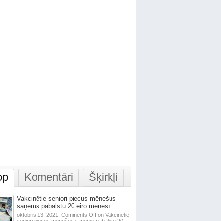
op
Komentāri
Šķirkļi
Vakcinētie seniori piecus mēnešus
saņems pabalstu 20 eiro mēnesī
oktobris 13, 2021,
Comments Off
on Vakcinētie
seniori piecus mēnešus saņems pabalstu 20