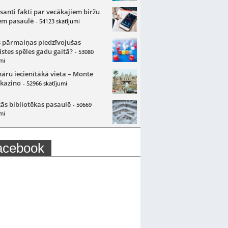
santi fakti par vecākajiem biržu
m pasaulē
- 54123 skatījumi
 pārmaiņas piedzīvojušas
istes spēles gadu gaitā?
- 53080
mi
nāru iecienītākā vieta – Monte
 kazino
- 52966 skatījumi
ās bibliotēkas pasaulē
- 50669
mi
acebook