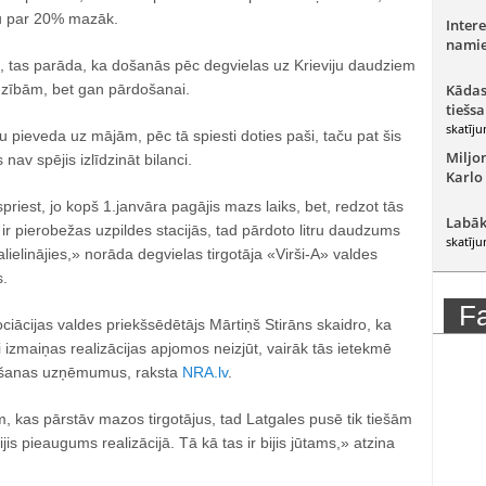
au par 20% mazāk.
Intere
namie
tas parāda, ka došanās pēc degvielas uz Krieviju daudziem
adzībām, bet gan pārdošanai.
Kādas
tiešsa
skatīju
 pieveda uz mājām, pēc tā spiesti doties paši, taču pat šis
Miljo
nav spējis izlīdzināt bilanci.
Karlo
spriest, jo kopš 1.janvāra pagājis mazs laiks, bet, redzot tās
Labāk
r pierobežas uzpildes stacijās, tad pārdoto litru daudzums
skatīju
lielinājies,» norāda degvielas tirgotāja «Virši-A» valdes
s.
F
ociācijas valdes priekšsēdētājs Mārtiņš Stirāns skaidro, ka
āji izmaiņas realizācijas apjomos neizjūt, vairāk tās ietekmē
ošanas uzņēmumus, raksta
NRA.lv
.
, kas pārstāv mazos tirgotājus, tad Latgales pusē tik tiešām
ijis pieaugums realizācijā. Tā kā tas ir bijis jūtams,» atzina