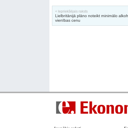
< Iepriekšējais raksts
Lielbritānijā plāno noteikt minimālo alko
vienības cenu