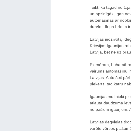
Teikt, ka tagad no 1.ja
un apzinīgāki, gan nev
automašīnas ar noplo
durvīm. Ik pa brīdim i
Latvijas iedzīvotāji d
Krievijas-Igaunijas ro
Latvijā, bet ne uz brau
Piemēram, Luhamā rob
vairums automašīnu ir
Latvijas. Auto šeit pārb
pieķerts, tad katru nā
Igaunijas muitnieki pi
atļautā daudzuma ievē
no pašiem igauņiem. Ar
Latvijas degvielas tirg
varētu vērties plašumā