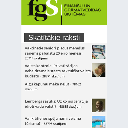
Skatītākie raksti
Vakcinētie seniori piecus mēnešus
saņems pabalstu 20 eiro mēnesī
-
23714 skatījumi
Valsts kontrole: Privatizācijas
nebeidzamais stāsts sāk tukšot valsts
budžetu
- 28771 skatījumi
Algu kāpumu makā nejūt
- 78162
skatījumi
Lembergs sašutis: Uz ko jūs cerat, ja
idioti vada valsti?
- 68635 skatījumi
Vai klātienes spēļu nami veicina
tūrismu?
- 55796 skatījumi