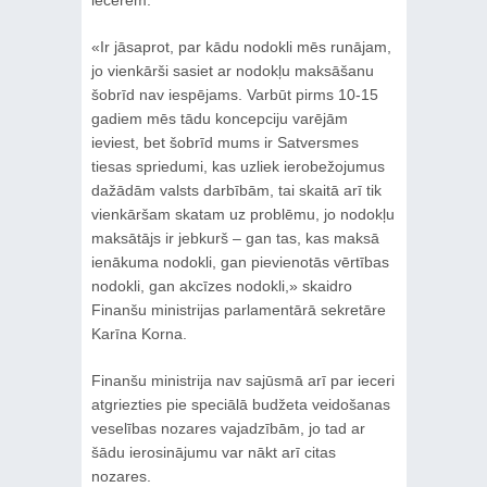
iecerēm.
«Ir jāsaprot, par kādu nodokli mēs runājam,
jo vienkārši sasiet ar nodokļu maksāšanu
šobrīd nav iespējams. Varbūt pirms 10-15
gadiem mēs tādu koncepciju varējām
ieviest, bet šobrīd mums ir Satversmes
tiesas spriedumi, kas uzliek ierobežojumus
dažādām valsts darbībām, tai skaitā arī tik
vienkāršam skatam uz problēmu, jo nodokļu
maksātājs ir jebkurš – gan tas, kas maksā
ienākuma nodokli, gan pievienotās vērtības
nodokli, gan akcīzes nodokli,» skaidro
Finanšu ministrijas parlamentārā sekretāre
Karīna Korna.
Finanšu ministrija nav sajūsmā arī par ieceri
atgriezties pie speciālā budžeta veidošanas
veselības nozares vajadzībām, jo tad ar
šādu ierosinājumu var nākt arī citas
nozares.