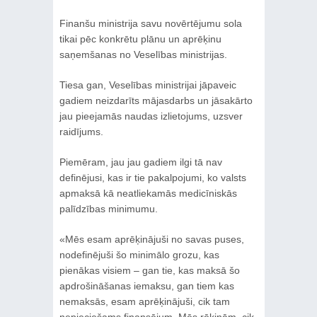
Finanšu ministrija savu novērtējumu sola
tikai pēc konkrētu plānu un aprēķinu
saņemšanas no Veselības ministrijas.
Tiesa gan, Veselības ministrijai jāpaveic
gadiem neizdarīts mājasdarbs un jāsakārto
jau pieejamās naudas izlietojums, uzsver
raidījums.
Piemēram, jau jau gadiem ilgi tā nav
definējusi, kas ir tie pakalpojumi, ko valsts
apmaksā kā neatliekamās medicīniskās
palīdzības minimumu.
«Mēs esam aprēķinājuši no savas puses,
nodefinējuši šo minimālo grozu, kas
pienākas visiem – gan tie, kas maksā šo
apdrošināšanas iemaksu, gan tiem kas
nemaksās, esam aprēķinājuši, cik tam