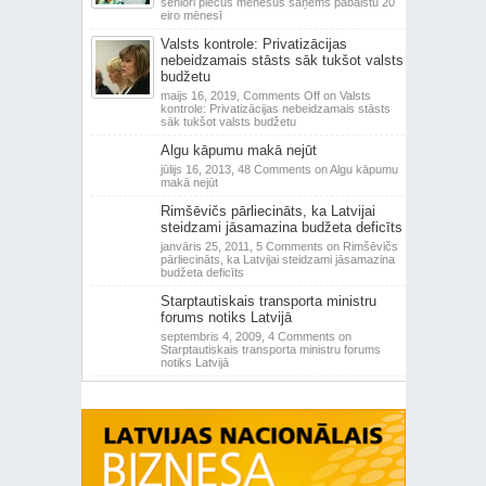
seniori piecus mēnešus saņems pabalstu 20
eiro mēnesī
Valsts kontrole: Privatizācijas
nebeidzamais stāsts sāk tukšot valsts
budžetu
maijs 16, 2019,
Comments Off
on Valsts
kontrole: Privatizācijas nebeidzamais stāsts
sāk tukšot valsts budžetu
Algu kāpumu makā nejūt
jūlijs 16, 2013,
48 Comments
on Algu kāpumu
makā nejūt
Rimšēvičs pārliecināts, ka Latvijai
steidzami jāsamazina budžeta deficīts
janvāris 25, 2011,
5 Comments
on Rimšēvičs
pārliecināts, ka Latvijai steidzami jāsamazina
budžeta deficīts
Starptautiskais transporta ministru
forums notiks Latvijā
septembris 4, 2009,
4 Comments
on
Starptautiskais transporta ministru forums
notiks Latvijā