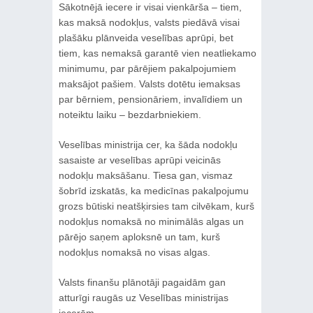
Sākotnējā iecere ir visai vienkārša – tiem,
kas maksā nodokļus, valsts piedāvā visai
plašāku plānveida veselības aprūpi, bet
tiem, kas nemaksā garantē vien neatliekamo
minimumu, par pārējiem pakalpojumiem
maksājot pašiem. Valsts dotētu iemaksas
par bērniem, pensionāriem, invalīdiem un
noteiktu laiku – bezdarbniekiem.
Veselības ministrija cer, ka šāda nodokļu
sasaiste ar veselības aprūpi veicinās
nodokļu maksāšanu. Tiesa gan, vismaz
šobrīd izskatās, ka medicīnas pakalpojumu
grozs būtiski neatšķirsies tam cilvēkam, kurš
nodokļus nomaksā no minimālās algas un
pārējo saņem aploksnē un tam, kurš
nodokļus nomaksā no visas algas.
Valsts finanšu plānotāji pagaidām gan
atturīgi raugās uz Veselības ministrijas