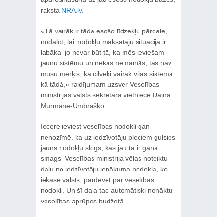
raksta
NRA.lv
.
«Tā vairāk ir tāda esošo līdzekļu pārdale,
nodalot, lai nodokļu maksātāju situācija ir
labāka, jo nevar būt tā, ka mēs ieviešam
jaunu sistēmu un nekas nemainās, tas nav
mūsu mērķis, ka cilvēki vairāk viļās sistēmā
kā tādā,» raidījumam uzsver Veselības
ministrijas valsts sekretāra vietniece Daina
Mūrmane-Umbraško.
Iecere ieviest veselības nodokli gan
nenozīmē, ka uz iedzīvotāju pleciem gulsies
jauns nodokļu slogs, kas jau tā ir gana
smags. Veselības ministrija vēlas noteiktu
daļu no iedzīvotāju ienākuma nodokļa, ko
iekasē valsts, pārdēvēt par veselības
nodokli. Un šī daļa tad automātiski nonāktu
veselības aprūpes budžetā.