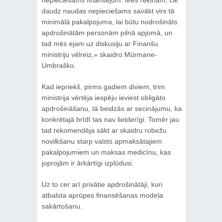
nepieciešams finansējum. Mēs rēķinām, cik
daudz naudas nepieciešams savākt virs tā
minimālā pakalpojuma, lai būtu nodrošināts
apdrošinātām personām pilnā apjomā, un
tad mēs ejam uz diskusiju ar Finanšu
ministriju vēlreiz,» skaidro Mūrmane-
Umbraško.
Kad iepriekš, pirms gadiem diviem, trim
ministrija vērtēja iespēju ieviest obligāto
apdrošināšanu, tā beidzās ar secinājumu, ka
konkrētajā brīdī tas nav lietderīgi. Tomēr jau
tad rekomendēja sākt ar skaidru robežu
novilkšanu starp valsts apmaksātajiem
pakalpojumiem un maksas medicīnu, kas
joprojām ir ārkārtīgi izplūdusi.
Uz to cer arī privātie apdrošinātāji, kuri
atbalsta aprūpes finansēšanas modeļa
sakārtošanu.