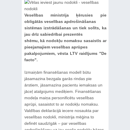
Veselības ministrija ķērusies pie
obligātās veselības apdrošināšanas
sistēmas izstrādāšanas un tiek solīts, ka
jau drīz sabiedrībai prezentēs
shēmu, kā nodokļu nomaksu sasaistīs ar
pieejamajiem veselības aprūpes
pakalpojumiem, vēsta LTV raidījums "De
facto".
Izmaiņām finansēšanas modelī būtu
jāsamazina bezgala garās rindas pie
ārstiem, jāsamazina pacientu iemaksas un
jāceļ atalgojums mediķiem. Finansēšanas
modeļa maiņa personificētu veselības
aprūpi, sasaistot to ar nodokļu nomaksu.
Valdības deklarācijā iecere nosaukta par
veselības nodokli, ministrija mēģina to
definēt saudzīgāk – par veselības
apdrošināšanu uz jau esošo nodokļu bāzes,