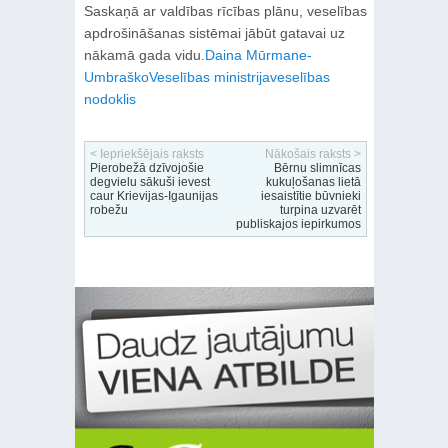
Saskaņā ar valdības rīcības plānu, veselības
apdrošināšanas sistēmai jābūt gatavai uz
nākamā gada vidu.
Daina Mūrmane-
Umbraško
Veselības ministrija
veselības
nodoklis
< Iepriekšējais raksts
Nākošais raksts >
Pierobežā dzīvojošie
Bērnu slimnīcas
degvielu sākuši ievest
kukuļošanas lietā
caur Krievijas-Igaunijas
iesaistītie būvnieki
robežu
turpina uzvarēt
publiskajos iepirkumos