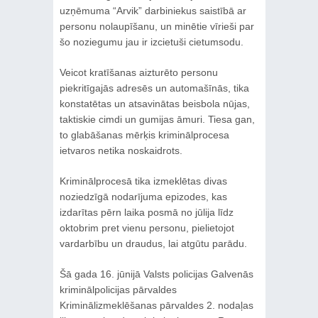
uzņēmuma “Arvik” darbiniekus saistībā ar
personu nolaupīšanu, un minētie vīrieši par
šo noziegumu jau ir izcietuši cietumsodu.
Veicot kratīšanas aizturēto personu
piekritīgajās adresēs un automašīnās, tika
konstatētas un atsavinātas beisbola nūjas,
taktiskie cimdi un gumijas āmuri. Tiesa gan,
to glabāšanas mērķis kriminālprocesa
ietvaros netika noskaidrots.
Kriminālprocesā tika izmeklētas divas
noziedzīgā nodarījuma epizodes, kas
izdarītas pērn laika posmā no jūlija līdz
oktobrim pret vienu personu, pielietojot
vardarbību un draudus, lai atgūtu parādu.
Šā gada 16. jūnijā Valsts policijas Galvenās
kriminālpolicijas pārvaldes
Kriminālizmeklēšanas pārvaldes 2. nodaļas