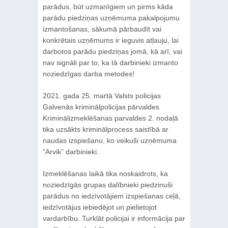
parādus, būt uzmanīgiem un pirms kāda
parādu piedziņas uzņēmuma pakalpojumu
izmantošanas, sākumā pārbaudīt vai
konkrētais uzņēmums ir ieguvis atļauju, lai
darbotos parādu piedziņas jomā, kā arī, vai
nav signāli par to, ka tā darbinieki izmanto
noziedzīgas darba metodes!
2021. gada 25. martā Valsts policijas
Galvenās kriminālpolicijas pārvaldes
Kriminālizmeklēšanas parvaldes 2. nodaļā
tika uzsākts kriminālprocess saistībā ar
naudas izspiešanu, ko veikuši uzņēmuma
“Arvik” darbinieki.
Izmeklēšanas laikā tika noskaidrots, ka
noziedzīgās grupas dalībnieki piedzinuši
parādus no iedzīvotājiem izspiešanas ceļā,
iedzīvotājus iebiedējot un pielietojot
vardarbību. Turklāt policijai ir informācija par