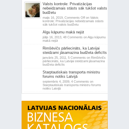
Valsts kontrole: Privatizācijas
nebeidzamais stāsts sāk tukšot valsts
budžetu
maijs 16, 2019,
Comments Off
on Valsts
kontrole: Privatizācijas nebeidzamais stāsts
sāk tukšot valsts budžetu
Algu kāpumu makā nejūt
jūlijs 16, 2013,
48 Comments
on Algu kāpumu
makā nejūt
Rimšēvičs pārliecināts, ka Latvijai
steidzami jāsamazina budžeta deficīts
janvāris 25, 2011,
5 Comments
on Rimšēvičs
pārliecināts, ka Latvijai steidzami jāsamazina
budžeta deficīts
Starptautiskais transporta ministru
forums notiks Latvijā
septembris 4, 2009,
4 Comments
on
Starptautiskais transporta ministru forums
notiks Latvijā