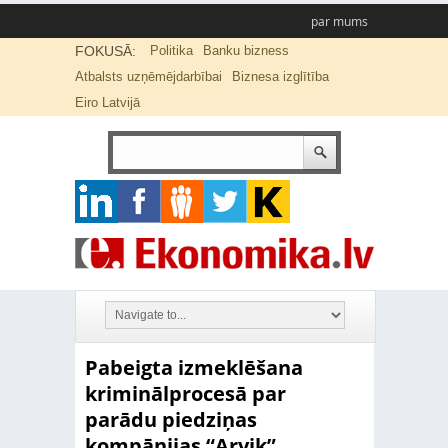
par mums
FOKUSĀ:
Politika
Banku bizness
Atbalsts uzņēmējdarbībai
Biznesa izglītība
Eiro Latvijā
Pabeigta izmeklēšana
kriminālprocesā par
parādu piedziņas
kompānijas “Arvik”