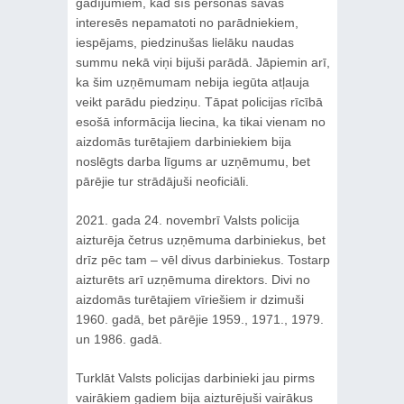
gadījumiem, kad šīs personas savās
interesēs nepamatoti no parādniekiem,
iespējams, piedzinušas lielāku naudas
summu nekā viņi bijuši parādā. Jāpiemin arī,
ka šim uzņēmumam nebija iegūta atļauja
veikt parādu piedziņu. Tāpat policijas rīcībā
esošā informācija liecina, ka tikai vienam no
aizdomās turētajiem darbiniekiem bija
noslēgts darba līgums ar uzņēmumu, bet
pārējie tur strādājuši neoficiāli.
2021. gada 24. novembrī Valsts policija
aizturēja četrus uzņēmuma darbiniekus, bet
drīz pēc tam – vēl divus darbiniekus. Tostarp
aizturēts arī uzņēmuma direktors. Divi no
aizdomās turētajiem vīriešiem ir dzimuši
1960. gadā, bet pārējie 1959., 1971., 1979.
un 1986. gadā.
Turklāt Valsts policijas darbinieki jau pirms
vairākiem gadiem bija aizturējuši vairākus