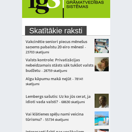
Skatītākie raksti
Vakcinētie seniori piecus mēnešus
saņems pabalstu 20 eiro mēnesī
-
23703 skatījumi
Valsts kontrole: Privatizācijas
nebeidzamais stāsts sāk tukšot valsts
budžetu
- 28759 skatījumi
Algu kāpumu makā nejūt
- 78141
skatījumi
Lembergs sašutis: Uz ko jūs cerat, ja
idioti vada valsti?
- 68630 skatījumi
Vai klātienes spēļu nami veicina
tūrismu?
- 55734 skatījumi
Interesanti fakti par vecākajiem