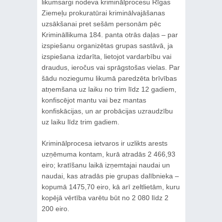
likumsargi nodeva kriminālprocesu Rīgas
Ziemeļu prokuratūrai kriminālvajāšanas
uzsākšanai pret sešām personām pēc
Krimināllikuma 184. panta otrās daļas – par
izspiešanu organizētas grupas sastāvā, ja
izspiešana izdarīta, lietojot vardarbību vai
draudus, ieročus vai sprāgstošas vielas. Par
šādu noziegumu likumā paredzēta brīvības
atņemšana uz laiku no trim līdz 12 gadiem,
konfiscējot mantu vai bez mantas
konfiskācijas, un ar probācijas uzraudzību
uz laiku līdz trim gadiem.
Kriminālprocesa ietvaros ir uzlikts arests
uzņēmuma kontam, kurā atradās 2 466,93
eiro; kratīšanu laikā izņemtajai naudai un
naudai, kas atradās pie grupas dalībnieka –
kopumā 1475,70 eiro, kā arī zeltlietām, kuru
kopējā vērtība varētu būt no 2 080 līdz 2
200 eiro.