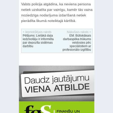
Valsts policija atgādina, ka neviena persona
netiek uzskatīta par vainīgu, kamēr tās vaina
noziedzīga nodarījuma izdarīšanā netiek
pierādīta likumā noteiktajā kārtībā.
< Iepriekšējais raksts
Nākošais raksts >
Pētījums: Lielākā daļa
EM: Būtiskākais
iedzīvotāju ir informēta
darbaspēka trūkums
par depozīta sistēmas
veidosies pēc
darbību
speciālistiem ar
profesionālo izglītību