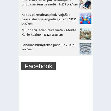
biržu namiem pasaulē
- 54275 skatījumi
Kādas pārmaiņas piedzīvojušas
tiešsaistes spēles gadu gaitā?
- 53230
skatījumi
Miljonāru iecienītākā vieta – Monte
Karlo kazino
- 53124 skatījumi
Labākās bibliotēkas pasaulē
- 50828
skatījumi
Facebook