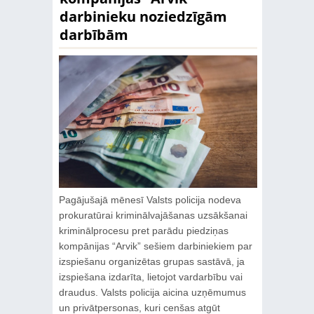
darbinieku noziedzīgām
darbībām
Pagājušajā mēnesī Valsts policija nodeva
prokuratūrai kriminālvajāšanas uzsākšanai
kriminālprocesu pret parādu piedziņas
kompānijas “Arvik” sešiem darbiniekiem par
izspiešanu organizētas grupas sastāvā, ja
izspiešana izdarīta, lietojot vardarbību vai
draudus. Valsts policija aicina uzņēmumus
un privātpersonas, kuri cenšas atgūt