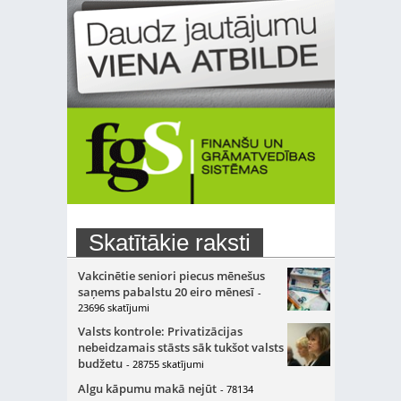
Skatītākie raksti
Vakcinētie seniori piecus mēnešus
saņems pabalstu 20 eiro mēnesī
-
23696 skatījumi
Valsts kontrole: Privatizācijas
nebeidzamais stāsts sāk tukšot valsts
budžetu
- 28755 skatījumi
Algu kāpumu makā nejūt
- 78134