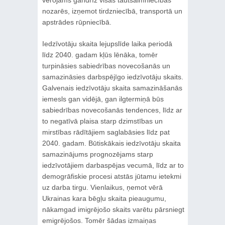
nozarēs, izņemot tirdzniecībā, transportā un
apstrādes rūpniecībā.
Iedzīvotāju skaita lejupslīde laika periodā
līdz 2040. gadam kļūs lēnāka, tomēr
turpināsies sabiedrības novecošanās un
samazināsies darbspējīgo iedzīvotāju skaits.
Galvenais iedzīvotāju skaita samazināšanās
iemesls gan vidējā, gan ilgtermiņā būs
sabiedrības novecošanās tendences, līdz ar
to negatīvā plaisa starp dzimstības un
mirstības rādītājiem saglabāsies līdz pat
2040. gadam. Būtiskākais iedzīvotāju skaita
samazinājums prognozējams starp
iedzīvotājiem darbaspējas vecumā, līdz ar to
demogrāfiskie procesi atstās jūtamu ietekmi
uz darba tirgu. Vienlaikus, ņemot vērā
Ukrainas kara bēgļu skaita pieaugumu,
nākamgad imigrējošo skaits varētu pārsniegt
emigrējošos. Tomēr šādas izmaiņas