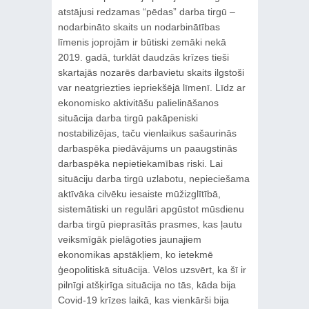
atstājusi redzamas “pēdas” darba tirgū –
nodarbināto skaits un nodarbinātības
līmenis joprojām ir būtiski zemāki nekā
2019. gadā, turklāt daudzās krīzes tieši
skartajās nozarēs darbavietu skaits ilgstoši
var neatgriezties iepriekšējā līmenī. Līdz ar
ekonomisko aktivitāšu palielināšanos
situācija darba tirgū pakāpeniski
nostabilizējas, taču vienlaikus sašaurinās
darbaspēka piedāvājums un paaugstinās
darbaspēka nepietiekamības riski. Lai
situāciju darba tirgū uzlabotu, nepieciešama
aktīvāka cilvēku iesaiste mūžizglītībā,
sistemātiski un regulāri apgūstot mūsdienu
darba tirgū pieprasītās prasmes, kas ļautu
veiksmīgāk pielāgoties jaunajiem
ekonomikas apstākļiem, ko ietekmē
ģeopolitiskā situācija. Vēlos uzsvērt, ka šī ir
pilnīgi atšķirīga situācija no tās, kāda bija
Covid-19 krīzes laikā, kas vienkārši bija