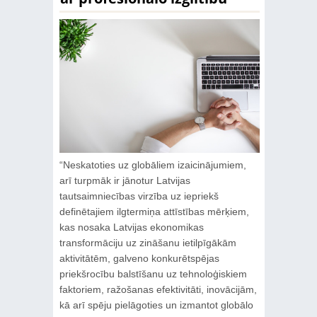
“Neskatoties uz globāliem izaicinājumiem,
arī turpmāk ir jānotur Latvijas
tautsaimniecības virzība uz iepriekš
definētajiem ilgtermiņa attīstības mērķiem,
kas nosaka Latvijas ekonomikas
transformāciju uz zināšanu ietilpīgākām
aktivitātēm, galveno konkurētspējas
priekšrocību balstīšanu uz tehnoloģiskiem
faktoriem, ražošanas efektivitāti, inovācijām,
kā arī spēju pielāgoties un izmantot globālo