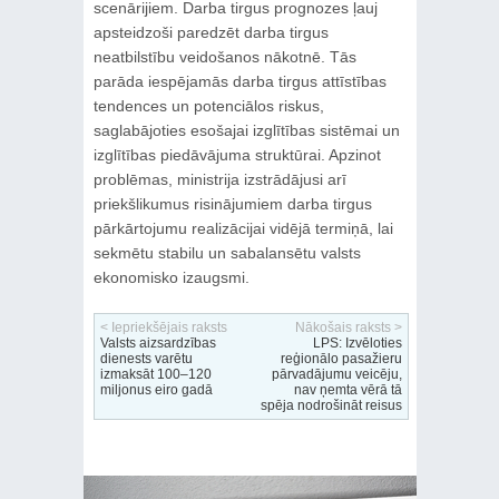
scenārijiem. Darba tirgus prognozes ļauj
apsteidzoši paredzēt darba tirgus
neatbilstību veidošanos nākotnē. Tās
parāda iespējamās darba tirgus attīstības
tendences un potenciālos riskus,
saglabājoties esošajai izglītības sistēmai un
izglītības piedāvājuma struktūrai. Apzinot
problēmas, ministrija izstrādājusi arī
priekšlikumus risinājumiem darba tirgus
pārkārtojumu realizācijai vidējā termiņā, lai
sekmētu stabilu un sabalansētu valsts
ekonomisko izaugsmi.
< Iepriekšējais raksts
Nākošais raksts >
Valsts aizsardzības
LPS: Izvēloties
dienests varētu
reģionālo pasažieru
izmaksāt 100–120
pārvadājumu veicēju,
miljonus eiro gadā
nav ņemta vērā tā
spēja nodrošināt reisus