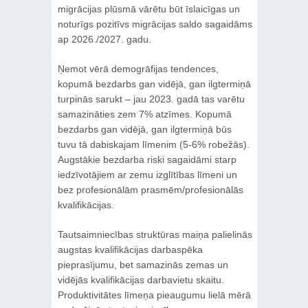
migrācijas plūsmā vārētu būt īslaicīgas un
noturīgs pozitīvs migrācijas saldo sagaidāms
ap 2026./2027. gadu.
Ņemot vērā demogrāfijas tendences,
kopumā bezdarbs gan vidējā, gan ilgtermiņā
turpinās sarukt – jau 2023. gadā tas varētu
samazināties zem 7% atzīmes. Kopumā
bezdarbs gan vidējā, gan ilgtermiņā būs
tuvu tā dabiskajam līmenim (5-6% robežās).
Augstākie bezdarba riski sagaidāmi starp
iedzīvotājiem ar zemu izglītības līmeni un
bez profesionālām prasmēm/profesionālās
kvalifikācijas.
Tautsaimniecības struktūras maiņa palielinās
augstas kvalifikācijas darbaspēka
pieprasījumu, bet samazinās zemas un
vidējās kvalifikācijas darbavietu skaitu.
Produktivitātes līmeņa pieaugumu lielā mērā