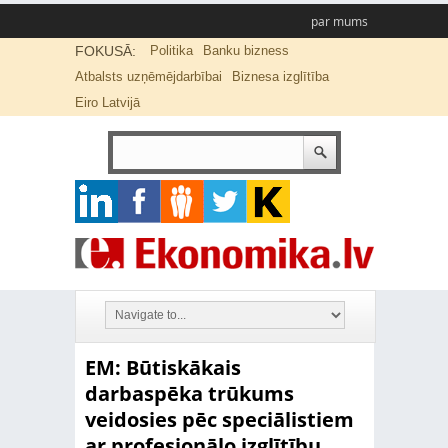
par mums
FOKUSĀ:
Politika
Banku bizness
Atbalsts uzņēmējdarbībai
Biznesa izglītība
Eiro Latvijā
EM: Būtiskākais
darbaspēka trūkums
veidosies pēc speciālistiem
ar profesionālo izglītību