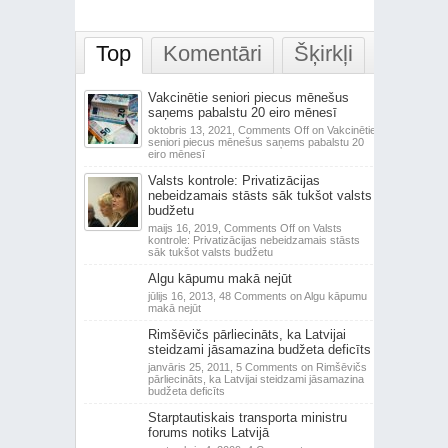
Top
Komentāri
Šķirkļi
Vakcinētie seniori piecus mēnešus
saņems pabalstu 20 eiro mēnesī
oktobris 13, 2021,
Comments Off
on Vakcinētie
seniori piecus mēnešus saņems pabalstu 20
eiro mēnesī
Valsts kontrole: Privatizācijas
nebeidzamais stāsts sāk tukšot valsts
budžetu
maijs 16, 2019,
Comments Off
on Valsts
kontrole: Privatizācijas nebeidzamais stāsts
sāk tukšot valsts budžetu
Algu kāpumu makā nejūt
jūlijs 16, 2013,
48 Comments
on Algu kāpumu
makā nejūt
Rimšēvičs pārliecināts, ka Latvijai
steidzami jāsamazina budžeta deficīts
janvāris 25, 2011,
5 Comments
on Rimšēvičs
pārliecināts, ka Latvijai steidzami jāsamazina
budžeta deficīts
Starptautiskais transporta ministru
forums notiks Latvijā