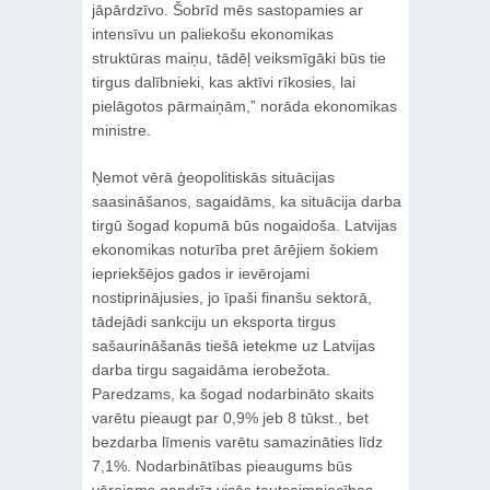
jāpārdzīvo. Šobrīd mēs sastopamies ar
intensīvu un paliekošu ekonomikas
struktūras maiņu, tādēļ veiksmīgāki būs tie
tirgus dalībnieki, kas aktīvi rīkosies, lai
pielāgotos pārmaiņām,” norāda ekonomikas
ministre.
Ņemot vērā ģeopolitiskās situācijas
saasināšanos, sagaidāms, ka situācija darba
tirgū šogad kopumā būs nogaidoša. Latvijas
ekonomikas noturība pret ārējiem šokiem
iepriekšējos gados ir ievērojami
nostiprinājusies, jo īpaši finanšu sektorā,
tādejādi sankciju un eksporta tirgus
sašaurināšanās tiešā ietekme uz Latvijas
darba tirgu sagaidāma ierobežota.
Paredzams, ka šogad nodarbināto skaits
varētu pieaugt par 0,9% jeb 8 tūkst., bet
bezdarba līmenis varētu samazināties līdz
7,1%. Nodarbinātības pieaugums būs
vērojams gandrīz visās tautsaimniecības