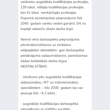
veidosies augstākās kvalifikācijas profesijās,
139 tūkst. vidējās kvalifikācijas profesijās,
bet 41 tūkst. vienkāršajās profesijās.
Kopumā aizvietojošais pieprasījums līdz
2040. gadam varētu veidot gandrīz 3/4 no
kopējā vakanču skaita darba tirgū.
Ņemot vērā darbaspēka pieprasījuma
pārstrukturizēšanos uz zināšanu
ietilpīgākām aktivitātēm, gan darbaspēka
piedāvājuma sašaurināšanos, paredzamas
šādas būtiskākās darba tirgus
NEATBILSTĪBAS:
· iztrūkums pēc augstākās kvalifikācijas
dabaszinātņu, IKT un inženierzinātņu
speciālistiem – līdz 2030. gadam tas var
pieaugt līdz ~9,1 tūkst.;
· augstākās kvalifikācijas darbaspēka
pārpalikums ar izglītību sociālās,