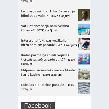
skatījumi
Lembergs sašutis: Uz ko jūs cerat, ja
idioti vada valsti?
- 68627 skatījumi
Vai klātienes spēļu nami veicina
tūrismu?
- 55712 skatījumi
Interesanti fakti par vecākajiem
biržu namiem pasaulē
- 54253 skatījumi
Kādas pārmaiņas piedzīvojušas
tiešsaistes spēles gadu gaitā?
- 53209
skatījumi
Miljonāru iecienītākā vieta – Monte
Karlo kazino
- 53103 skatījumi
Labākās bibliotēkas pasaulē
- 50805
skatījumi
Facebook