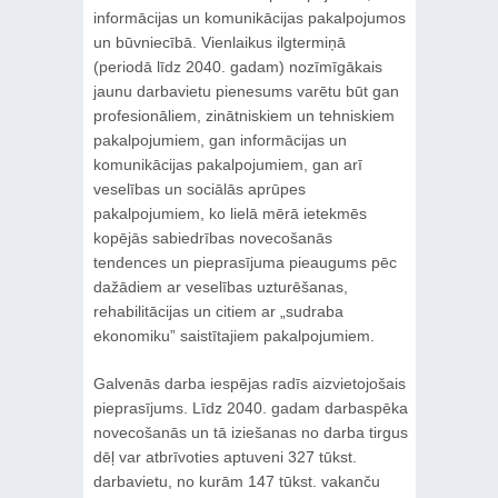
informācijas un komunikācijas pakalpojumos
un būvniecībā. Vienlaikus ilgtermiņā
(periodā līdz 2040. gadam) nozīmīgākais
jaunu darbavietu pienesums varētu būt gan
profesionāliem, zinātniskiem un tehniskiem
pakalpojumiem, gan informācijas un
komunikācijas pakalpojumiem, gan arī
veselības un sociālās aprūpes
pakalpojumiem, ko lielā mērā ietekmēs
kopējās sabiedrības novecošanās
tendences un pieprasījuma pieaugums pēc
dažādiem ar veselības uzturēšanas,
rehabilitācijas un citiem ar „sudraba
ekonomiku” saistītajiem pakalpojumiem.
Galvenās darba iespējas radīs aizvietojošais
pieprasījums. Līdz 2040. gadam darbaspēka
novecošanās un tā iziešanas no darba tirgus
dēļ var atbrīvoties aptuveni 327 tūkst.
darbavietu, no kurām 147 tūkst. vakanču