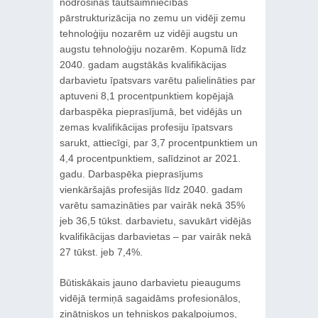
nodrošinās tautsaimniecības
pārstrukturizācija no zemu un vidēji zemu
tehnoloģiju nozarēm uz vidēji augstu un
augstu tehnoloģiju nozarēm. Kopumā līdz
2040. gadam augstākās kvalifikācijas
darbavietu īpatsvars varētu palielināties par
aptuveni 8,1 procentpunktiem kopējajā
darbaspēka pieprasījumā, bet vidējās un
zemas kvalifikācijas profesiju īpatsvars
sarukt, attiecīgi, par 3,7 procentpunktiem un
4,4 procentpunktiem, salīdzinot ar 2021.
gadu. Darbaspēka pieprasījums
vienkāršajās profesijās līdz 2040. gadam
varētu samazināties par vairāk nekā 35%
jeb 36,5 tūkst. darbavietu, savukārt vidējās
kvalifikācijas darbavietas – par vairāk nekā
27 tūkst. jeb 7,4%.
Būtiskākais jauno darbavietu pieaugums
vidējā termiņā sagaidāms profesionālos,
zinātniskos un tehniskos pakalpojumos,