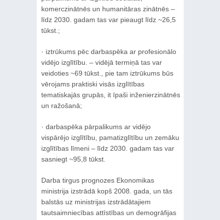
komerczinātnēs un humanitāras zinātnēs –
līdz 2030. gadam tas var pieaugt līdz ~26,5
tūkst.;
· iztrūkums pēc darbaspēka ar profesionālo
vidējo izglītību. – vidējā termiņā tas var
veidoties ~69 tūkst., pie tam iztrūkums būs
vērojams praktiski visās izglītības
tematiskajās grupās, it īpaši inženierzinātnēs
un ražošanā;
· darbaspēka pārpalikums ar vidējo
vispārējo izglītību, pamatizglītību un zemāku
izglītības līmeni – līdz 2030. gadam tas var
sasniegt ~95,8 tūkst.
Darba tirgus prognozes Ekonomikas
ministrija izstrādā kopš 2008. gada, un tās
balstās uz ministrijas izstrādātajiem
tautsaimniecības attīstības un demogrāfijas