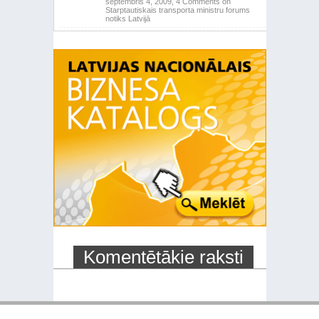
septembris 4, 2009,
4 Comments
on
Starptautiskais transporta ministru forums
notiks Latvijā
Komentētākie raksti