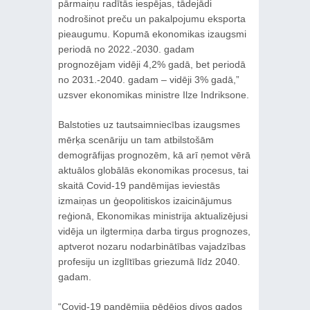
pārmaiņu radītās iespējas, tādejādi
nodrošinot preču un pakalpojumu eksporta
pieaugumu. Kopumā ekonomikas izaugsmi
periodā no 2022.-2030. gadam
prognozējam vidēji 4,2% gadā, bet periodā
no 2031.-2040. gadam – vidēji 3% gadā,”
uzsver ekonomikas ministre Ilze Indriksone.
Balstoties uz tautsaimniecības izaugsmes
mērķa scenāriju un tam atbilstošām
demogrāfijas prognozēm, kā arī ņemot vērā
aktuālos globālās ekonomikas procesus, tai
skaitā Covid-19 pandēmijas ieviestās
izmaiņas un ģeopolitiskos izaicinājumus
reģionā, Ekonomikas ministrija aktualizējusi
vidēja un ilgtermiņa darba tirgus prognozes,
aptverot nozaru nodarbinātības vajadzības
profesiju un izglītības griezumā līdz 2040.
gadam.
“Covid-19 pandēmija pēdējos divos gados