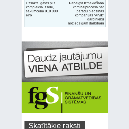
Uzsākta Igates pils
Pabeigta izmeklēšana
kompleksa izsole,
kriminālprocesā par
sākumcena 910 000
parādu piedziņas
eiro
kompānijas “Arvik”
darbinieku
noziedzīgām darbībām
Skatītākie raksti