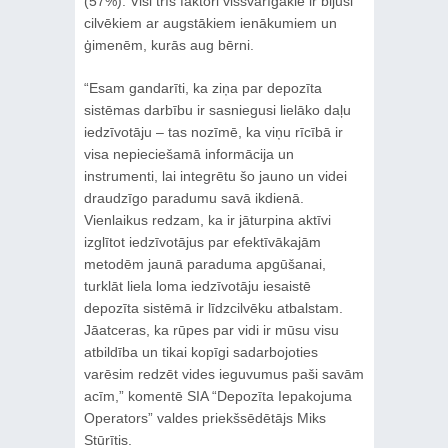
(57%). Visi trīs faktori vissvarīgākie ir bijuši
cilvēkiem ar augstākiem ienākumiem un
ģimenēm, kurās aug bērni.
“Esam gandarīti, ka ziņa par depozīta
sistēmas darbību ir sasniegusi lielāko daļu
iedzīvotāju – tas nozīmē, ka viņu rīcībā ir
visa nepieciešamā informācija un
instrumenti, lai integrētu šo jauno un videi
draudzīgo paradumu savā ikdienā.
Vienlaikus redzam, ka ir jāturpina aktīvi
izglītot iedzīvotājus par efektīvākajām
metodēm jaunā paraduma apgūšanai,
turklāt liela loma iedzīvotāju iesaistē
depozīta sistēmā ir līdzcilvēku atbalstam.
Jāatceras, ka rūpes par vidi ir mūsu visu
atbildība un tikai kopīgi sadarbojoties
varēsim redzēt vides ieguvumus paši savām
acīm,” komentē SIA “Depozīta Iepakojuma
Operators” valdes priekšsēdētājs Miks
Stūrītis.