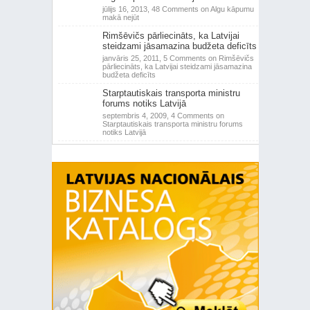
jūlijs 16, 2013,
48 Comments
on Algu kāpumu
makā nejūt
Rimšēvičs pārliecināts, ka Latvijai
steidzami jāsamazina budžeta deficīts
janvāris 25, 2011,
5 Comments
on Rimšēvičs
pārliecināts, ka Latvijai steidzami jāsamazina
budžeta deficīts
Starptautiskais transporta ministru
forums notiks Latvijā
septembris 4, 2009,
4 Comments
on
Starptautiskais transporta ministru forums
notiks Latvijā