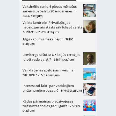
Vakcinētie seniori piecus mēnešus
saņems pabalstu 20 eiro mēnesī
-
23732 skatījumi
Valsts kontrole: Privatizācijas
nebeidzamais stāsts sāk tukšot valsts
budžetu
- 28792 skatījumi
Algu kāpumu makā nejūt
- 78193
skatījumi
Lembergs sašutis: Uz ko jūs cerat, ja
idioti vada valsti?
- 68641 skatījumi
Vai klātienes spēļu nami veicina
tūrismu?
- 55914 skatījumi
Interesanti fakti par vecākajiem
biržu namiem pasaulē
- 54443 skatījumi
Kādas pārmaiņas piedzīvojušas
tiešsaistes spēles gadu gaitā?
- 53399
skatījumi