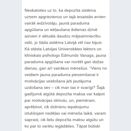
Neskatoties uz to, ka depozīta sistēma
uzņem apgriezienus un tajā iesaistās arvien
vairāk iedzīvotāju, jaunā paraduma
apgūšana un iekļaušana ikdienas dzīvē
aizvien ir aktuāla daudzu mājsaimniecību
vidū, jo šāda sistēma Latvijā vēl nav bijusi.
Kā stāsta Latvijas Universitātes lektors un
klīniskais psihologs Edmunds Vanags, jauna
paraduma apgūšana var noritēt gan dažas
dienas, gan arī vairākus mēnešus. “Viens no
veidiem jauna paraduma pieņemšanai ir
motivācijas veidošana jeb jautājuma
uzdošana sev – cik man tas ir svarīgi? Šajā
gadījumā atgūtā depozīta maksa var kalpot
par motivācijas stimulu, un, piemēram,
aprēķinot, cik dzērienu iepakojumu
iztukšojam nedēļas vai mēneša laikā, varam
saprast, cik lielu depozīta maksu atgūtu un
ko par to varētu iegādāties. Tāpat būtiski