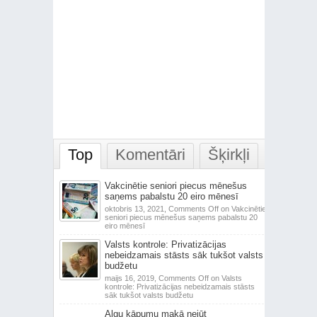
Top
Komentāri
Šķirkļi
Vakcinētie seniori piecus mēnešus
saņems pabalstu 20 eiro mēnesī
oktobris 13, 2021,
Comments Off
on Vakcinētie
seniori piecus mēnešus saņems pabalstu 20
eiro mēnesī
Valsts kontrole: Privatizācijas
nebeidzamais stāsts sāk tukšot valsts
budžetu
maijs 16, 2019,
Comments Off
on Valsts
kontrole: Privatizācijas nebeidzamais stāsts
sāk tukšot valsts budžetu
Algu kāpumu makā nejūt