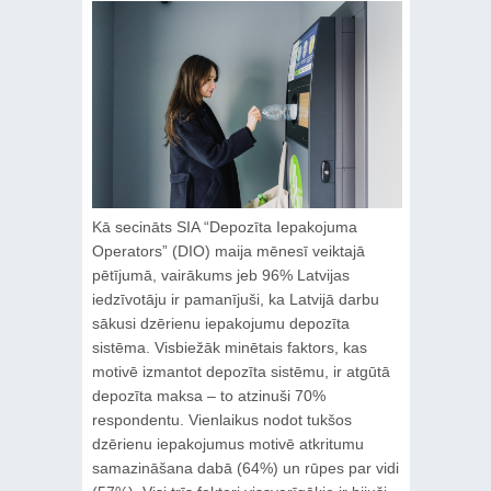
Kā secināts SIA “Depozīta Iepakojuma
Operators” (DIO) maija mēnesī veiktajā
pētījumā, vairākums jeb 96% Latvijas
iedzīvotāju ir pamanījuši, ka Latvijā darbu
sākusi dzērienu iepakojumu depozīta
sistēma. Visbiežāk minētais faktors, kas
motivē izmantot depozīta sistēmu, ir atgūtā
depozīta maksa – to atzinuši 70%
respondentu. Vienlaikus nodot tukšos
dzērienu iepakojumus motivē atkritumu
samazināšana dabā (64%) un rūpes par vidi