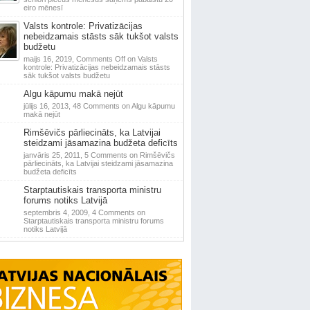
eiro mēnesī
Valsts kontrole: Privatizācijas
nebeidzamais stāsts sāk tukšot valsts
budžetu
maijs 16, 2019,
Comments Off
on Valsts
kontrole: Privatizācijas nebeidzamais stāsts
sāk tukšot valsts budžetu
Algu kāpumu makā nejūt
jūlijs 16, 2013,
48 Comments
on Algu kāpumu
makā nejūt
Rimšēvičs pārliecināts, ka Latvijai
steidzami jāsamazina budžeta deficīts
janvāris 25, 2011,
5 Comments
on Rimšēvičs
pārliecināts, ka Latvijai steidzami jāsamazina
budžeta deficīts
Starptautiskais transporta ministru
forums notiks Latvijā
septembris 4, 2009,
4 Comments
on
Starptautiskais transporta ministru forums
notiks Latvijā