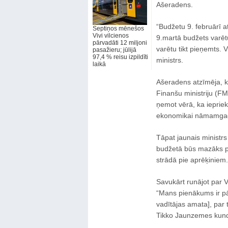
Ašeradens.
“Budžetu 9. februārī a
Septiņos mēnešos
Vivi vilcienos
9.martā budžets varētu
pārvadāti 12 miljoni
varētu tikt pieņemts. V
pasažieru; jūlijā
97,4 % reisu izpildīti
ministrs.
laikā
Ašeradens atzīmēja, ka
Finanšu ministriju (FM
ņemot vērā, ka iepriek
ekonomikai nāmamgad
Tāpat jaunais ministrs
budžetā būs mazāks par
strādā pie aprēķiniem.
Savukārt runājot par 
“Mans pienākums ir pā
vadītājas amata], par
Tikko Jaunzemes kundze