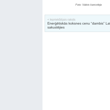
Foto: Valsts kanceleja
< Iepriekšējais raksts
Enerģētiskās koksnes cenu “dambis” Latv
sakustējies