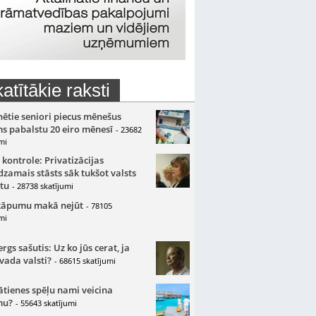
atītākie raksti
nētie seniori piecus mēnešus
s pabalstu 20 eiro mēnesī
- 23682
mi
 kontrole: Privatizācijas
zamais stāsts sāk tukšot valsts
tu
- 28738 skatījumi
kāpumu makā nejūt
- 78105
mi
gs sašutis: Uz ko jūs cerat, ja
 vada valsti?
- 68615 skatījumi
ātienes spēļu nami veicina
mu?
- 55643 skatījumi