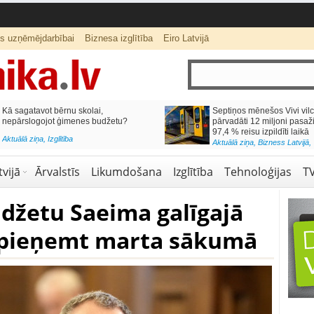
ts uzņēmējdarbībai
Biznesa izglītība
Eiro Latvijā
lai,
Septiņos mēnešos Vivi vilcienos
s budžetu?
pārvadāti 12 miljoni pasažieru; jūlijā
97,4 % reisu izpildīti laikā
Aktuālā ziņa
,
Bizness Latvijā
,
Tirdzniecība
vijā
Ārvalstīs
Likumdošana
Izglītība
Tehnoloģijas
T
žetu Saeima galīgajā
 pieņemt marta sākumā