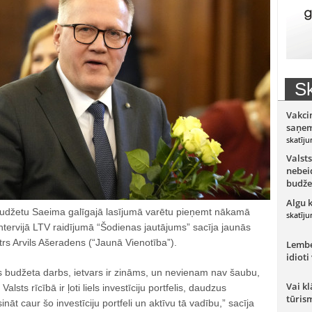
Sk
Vakci
saņem
skatīju
Valsts
nebeid
budže
Algu 
udžetu Saeima galīgajā lasījumā varētu pieņemt nākamā
skatīju
tervijā LTV raidījumā “Šodienas jautājums” sacīja jaunās
trs Arvils Ašeradens (“Jaunā Vienotība”).
Lember
idioti
s budžeta darbs, ietvars ir zināms, un nevienam nav šaubu,
Vai kl
. Valsts rīcībā ir ļoti liels investīciju portfelis, daudzus
tūris
nāt caur šo investīciju portfeli un aktīvu tā vadību,” sacīja