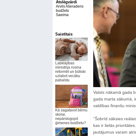
Atslēgvārdi
Arvils Ašeradens
budžets
Saeima
Saistītais
Labklājības
ministrija rosina
reformēt un būtiski
uzlabot vecāku
pabalstu
Valsts nākamā gada b
gada marta sākumā, in
valdības finanšu minis
Kā sagatavot bērnu
skolai,
“Šobrīd sāksies reālai
nepārslogojot
ģimenes budžetu?
kas ir lielās prioritātes
jautājumus varam atrisi