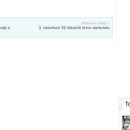
Nākošais raksts >
ijā ir
3. ceturksnī 26 tūkstoši brīvo darbvietu
T