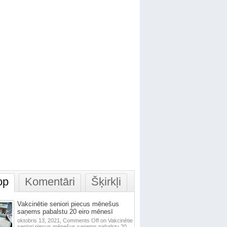
op
Komentāri
Šķirkļi
Vakcinētie seniori piecus mēnešus
saņems pabalstu 20 eiro mēnesī
oktobris 13, 2021,
Comments Off
on Vakcinētie
seniori piecus mēnešus saņems pabalstu 20