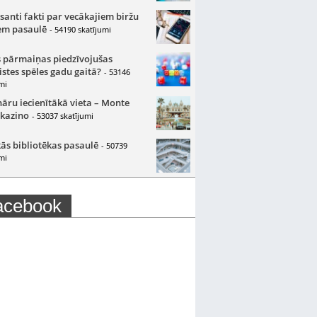
santi fakti par vecākajiem biržu
m pasaulē
- 54190 skatījumi
 pārmaiņas piedzīvojušas
istes spēles gadu gaitā?
- 53146
mi
nāru iecienītākā vieta – Monte
 kazino
- 53037 skatījumi
ās bibliotēkas pasaulē
- 50739
mi
acebook