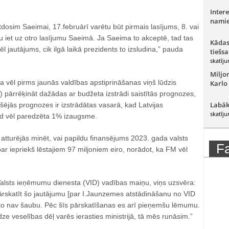
Intere
namie
tdosim Saeimai, 17.februārī varētu būt pirmais lasījums, 8. vai
 iet uz otro lasījumu Saeimā. Ja Saeima to akceptē, tad tas
Kādas
ēl jautājums, cik ilgā laikā prezidents to izsludina,” pauda
tiešsa
skatīju
Miljo
 vēl pirms jaunās valdības apstiprināšanas viņš lūdzis
Karlo
) pārrēķināt dažādas ar budžeta izstrādi saistītās prognozes,
Labāk
šējās prognozes ir izstrādātas vasarā, kad Latvijas
skatīju
 vēl paredzēta 1% izaugsme.
 atturējās minēt, vai papildu finansējums 2023. gada valsts
F
 iepriekš lēstajiem 97 miljoniem eiro, norādot, ka FM vēl
Valsts ieņēmumu dienesta (VID) vadības maiņu, viņs uzsvēra:
rskatīt šo jautājumu [par I.Jaunzemes atstādināšanu no VID
 to nav šaubu. Pēc šīs pārskatīšanas es arī pieņemšu lēmumu.
 veselības dēļ varēs ierasties ministrijā, tā mēs runāsim.”