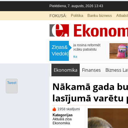
Piektdiena, 7. augusts, 2026 13:43
FOKUSĀ:
Politika
Banku bizness
Atbals
>
Labklājības ministrija rosina reformēt
Kā sagatavot bērnu sko
Ziņas&
un būtiski uzlabot vecāku pabalstu
nepārslogojot ģimene
Viedokļi
<
Aktuālā ziņa
,
Ekonomika
Aktuālā ziņa
,
Izglītība
Ekonomika
Finanses
Bizness Lat
Nākamā gada bud
Tweet
lasījumā varētu
1958 skatījumi
Kategorijas
Aktuālā ziņa
Ekonomika