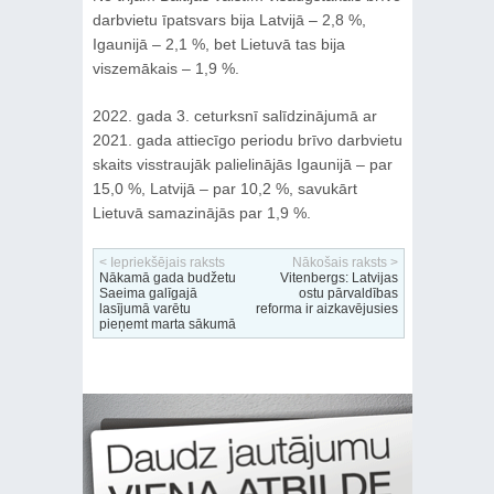
darbvietu īpatsvars bija Latvijā – 2,8 %,
Igaunijā – 2,1 %, bet Lietuvā tas bija
viszemākais – 1,9 %.
2022. gada 3. ceturksnī salīdzinājumā ar
2021. gada attiecīgo periodu brīvo darbvietu
skaits visstraujāk palielinājās Igaunijā – par
15,0 %, Latvijā – par 10,2 %, savukārt
Lietuvā samazinājās par 1,9 %.
< Iepriekšējais raksts
Nākošais raksts >
Nākamā gada budžetu
Vitenbergs: Latvijas
Saeima galīgajā
ostu pārvaldības
lasījumā varētu
reforma ir aizkavējusies
pieņemt marta sākumā