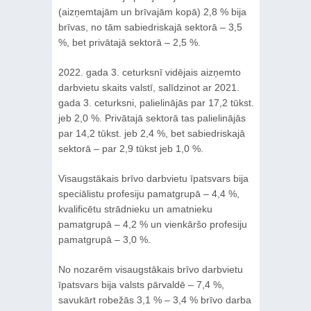
(aizņemtajām un brīvajām kopā) 2,8 % bija
brīvas, no tām sabiedriskajā sektorā – 3,5
%, bet privātajā sektorā – 2,5 %.
2022. gada 3. ceturksnī vidējais aizņemto
darbvietu skaits valstī, salīdzinot ar 2021.
gada 3. ceturksni, palielinājās par 17,2 tūkst.
jeb 2,0 %. Privātajā sektorā tas palielinājās
par 14,2 tūkst. jeb 2,4 %, bet sabiedriskajā
sektorā – par 2,9 tūkst jeb 1,0 %.
Visaugstākais brīvo darbvietu īpatsvars bija
speciālistu profesiju pamatgrupā – 4,4 %,
kvalificētu strādnieku un amatnieku
pamatgrupā – 4,2 % un vienkāršo profesiju
pamatgrupā – 3,0 %.
No nozarēm visaugstākais brīvo darbvietu
īpatsvars bija valsts pārvaldē – 7,4 %,
savukārt robežās 3,1 % – 3,4 % brīvo darba