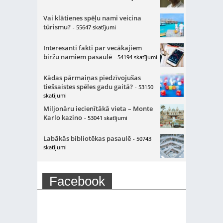
Vai klātienes spēļu nami veicina
tūrismu?
- 55647 skatījumi
Interesanti fakti par vecākajiem
biržu namiem pasaulē
- 54194 skatījumi
Kādas pārmaiņas piedzīvojušas
tiešsaistes spēles gadu gaitā?
- 53150
skatījumi
Miljonāru iecienītākā vieta – Monte
Karlo kazino
- 53041 skatījumi
Labākās bibliotēkas pasaulē
- 50743
skatījumi
Facebook