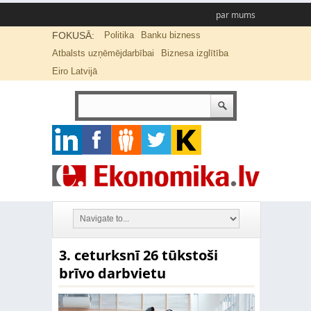
par mums
FOKUSĀ:
Politika
Banku bizness
Atbalsts uzņēmējdarbībai
Biznesa izglītība
Eiro Latvijā
3. ceturksnī 26 tūkstoši
brīvo darbvietu