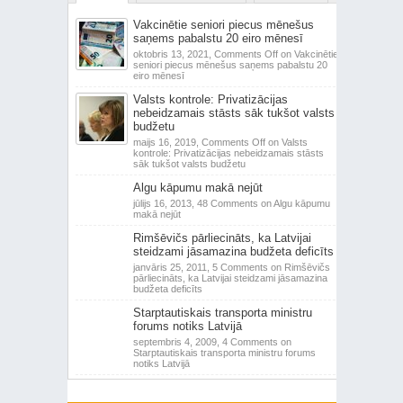
Vakcinētie seniori piecus mēnešus
saņems pabalstu 20 eiro mēnesī
oktobris 13, 2021,
Comments Off
on Vakcinētie
seniori piecus mēnešus saņems pabalstu 20
eiro mēnesī
Valsts kontrole: Privatizācijas
nebeidzamais stāsts sāk tukšot valsts
budžetu
maijs 16, 2019,
Comments Off
on Valsts
kontrole: Privatizācijas nebeidzamais stāsts
sāk tukšot valsts budžetu
Algu kāpumu makā nejūt
jūlijs 16, 2013,
48 Comments
on Algu kāpumu
makā nejūt
Rimšēvičs pārliecināts, ka Latvijai
steidzami jāsamazina budžeta deficīts
janvāris 25, 2011,
5 Comments
on Rimšēvičs
pārliecināts, ka Latvijai steidzami jāsamazina
budžeta deficīts
Starptautiskais transporta ministru
forums notiks Latvijā
septembris 4, 2009,
4 Comments
on
Starptautiskais transporta ministru forums
notiks Latvijā