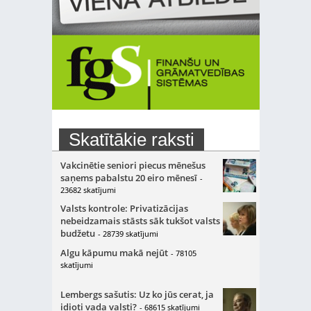
Skatītākie raksti
Vakcinētie seniori piecus mēnešus
saņems pabalstu 20 eiro mēnesī
-
23682 skatījumi
Valsts kontrole: Privatizācijas
nebeidzamais stāsts sāk tukšot valsts
budžetu
- 28739 skatījumi
Algu kāpumu makā nejūt
- 78105
skatījumi
Lembergs sašutis: Uz ko jūs cerat, ja
idioti vada valsti?
- 68615 skatījumi