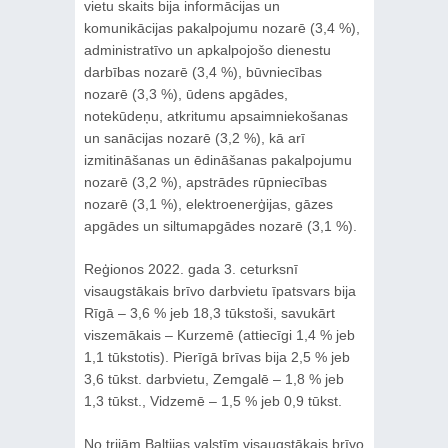
vietu skaits bija informācijas un
komunikācijas pakalpojumu nozarē (3,4 %),
administratīvo un apkalpojošo dienestu
darbības nozarē (3,4 %), būvniecības
nozarē (3,3 %), ūdens apgādes,
notekūdeņu, atkritumu apsaimniekošanas
un sanācijas nozarē (3,2 %), kā arī
izmitināšanas un ēdināšanas pakalpojumu
nozarē (3,2 %), apstrādes rūpniecības
nozarē (3,1 %), elektroenerģijas, gāzes
apgādes un siltumapgādes nozarē (3,1 %).
Reģionos 2022. gada 3. ceturksnī
visaugstākais brīvo darbvietu īpatsvars bija
Rīgā – 3,6 % jeb 18,3 tūkstoši, savukārt
viszemākais – Kurzemē (attiecīgi 1,4 % jeb
1,1 tūkstotis). Pierīgā brīvas bija 2,5 % jeb
3,6 tūkst. darbvietu, Zemgalē – 1,8 % jeb
1,3 tūkst., Vidzemē – 1,5 % jeb 0,9 tūkst.
No trijām Baltijas valstīm visaugstākais brīvo