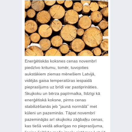
Enerģētiskās koksnes cenas novembrī
piedzīvo kritumu, tomēr, tuvojoties
aukstākiem ziemas mēnešiem Latvijā,
vidējās gaisa temperatūras iespaidā
pieprasījums uz brīdi var pastiprināties.
Skujkoku un bērza papīrmalka, līdzīgi kā
enerģētiskā koksne, pirms cenas
stabilizēšanās jeb “jaunā normālā” met
kūleni un pazeminās. Tāpat novembrī
pazeminājās arī skujkoku zāģbaļķu cenas,
kas tiešā veidā atkarīgas no pieprasījuma,