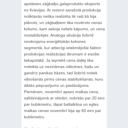
apstāsies zāģbaļķu galaproduktu eksports
no Krievijas. Ar rezervi saražotā produkcija
noliktavās netika realizēta tik raiti kā bija
plānots, un zāģbaļķiem tika novērots cenas
kritums, kam sekoja neliels kāpums, un cena
nostabilizējās. Analoga situācija šobrīd
novērojama enerģētiskās koksnes
segmentā, kur attiecīgi ietekmējošie faktori
produkcijas realizācijas ātrumam ir esošie
laikapstākļi. Ja iepriekš cena daļēji tika
noteikta uz nezināmas nākotnes, baiļu un
gandrīz panikas bāzes, tad šobrīd notiek
viļņošanās pirms cenas stabilizēšanās, kuru
diktēs pieprasījums un piedāvājums.
Piemēram, novembrī apses malkas cena,
salīdzinājumā ar oktobri, nokritās par 20 eiro
par kubikmetru, tāpat baltalkšņa un egles
malkas cenas novembrī bija ap 60 eiro par
kubikmetru.