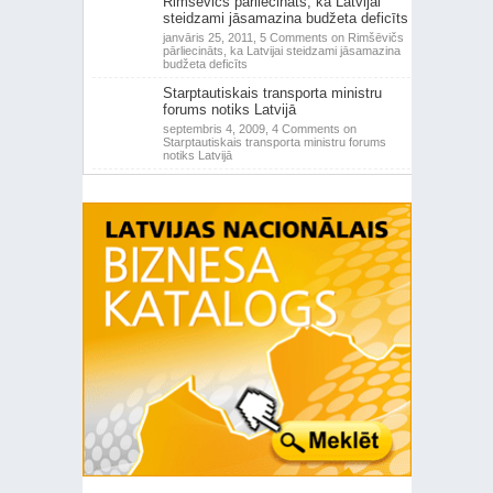
Rimšēvičs pārliecināts, ka Latvijai
steidzami jāsamazina budžeta deficīts
janvāris 25, 2011,
5 Comments
on Rimšēvičs
pārliecināts, ka Latvijai steidzami jāsamazina
budžeta deficīts
Starptautiskais transporta ministru
forums notiks Latvijā
septembris 4, 2009,
4 Comments
on
Starptautiskais transporta ministru forums
notiks Latvijā