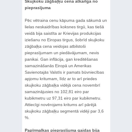
Skujkoku zāģbaļķu cena atkarīga no
pieprasījuma
Pēc vētraina cenu kāpuma gada sākumā un
lielas neskaidrības koksnes tirgū, kas tiešā
veidā bija saistīta ar Krievijas produkcijas
iziešanu no Eiropas tirgus, šobrīd skujkoku
zāģbaļķa cena veidojas atbilstoši
pieprasījumam un piedāvājumam, nevis
panikai. Gan inflācija, gan kreditēšanas
samazināšanās Eiropā un Amerikas
Savienotajās Valstīs ir pamats būvniecības
apjomu kritumam, līdz ar to arī priedes
skujkoku zāģbaļķa vidējā cena novembrī
samazinājusies no 102,81 eiro par
kubikmetru uz 97,31 eiro par kubikmetru.
Attiecīgi novērojams kritums arī pārējā
skujkoku zāģbaļķu segmentā vidēji par 3,6
%.
Papīrmalkas pieprasījuma gaidas bija