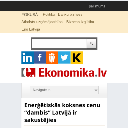
par mums
FOKUSĀ:
Politika
Banku bizness
Atbalsts uzņēmējdarbībai
Biznesa izglītība
Eiro Latvijā
Enerģētiskās koksnes cenu
“dambis” Latvijā ir
sakustējies