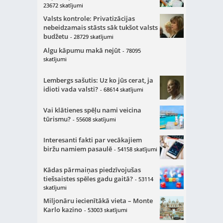
23672 skatījumi
Valsts kontrole: Privatizācijas
nebeidzamais stāsts sāk tukšot valsts
budžetu
- 28729 skatījumi
Algu kāpumu makā nejūt
- 78095
skatījumi
Lembergs sašutis: Uz ko jūs cerat, ja
idioti vada valsti?
- 68614 skatījumi
Vai klātienes spēļu nami veicina
tūrismu?
- 55608 skatījumi
Interesanti fakti par vecākajiem
biržu namiem pasaulē
- 54158 skatījumi
Kādas pārmaiņas piedzīvojušas
tiešsaistes spēles gadu gaitā?
- 53114
skatījumi
Miljonāru iecienītākā vieta – Monte
Karlo kazino
- 53003 skatījumi