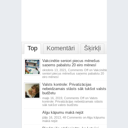
Top
Komentāri
Šķirkļi
Vakcinētie seniori piecus mēnešus
saņems pabalstu 20 eiro mēnesī
oktobris 13, 2021,
Comments Off
on Vakcinētie
seniori piecus mēnešus saņems pabalstu 20
eiro mēnesī
Valsts kontrole: Privatizācijas
nebeidzamais stāsts sāk tukšot valsts
budžetu
maijs 16, 2019,
Comments Off
on Valsts
kontrole: Privatizācijas nebeidzamais stāsts
sāk tukšot valsts budžetu
Algu kāpumu makā nejūt
jūlijs 16, 2013,
48 Comments
on Algu kāpumu
makā nejūt