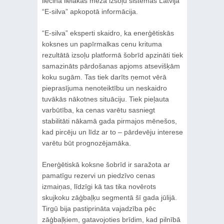
liecina lielākās meža izsoļu sistēmas Latvijā
“E-silva” apkopotā informācija.
“E-silva” eksperti skaidro, ka enerģētiskās
koksnes un papīrmalkas cenu krituma
rezultātā izsoļu platformā šobrīd apzināti tiek
samazināts pārdošanas apjoms atsevišķām
koku sugām. Tas tiek darīts ņemot vērā
pieprasījuma nenoteiktību un neskaidro
tuvākās nākotnes situāciju. Tiek pieļauta
varbūtība, ka cenas varētu sasniegt
stabilitāti nākamā gada pirmajos mēnešos,
kad pircēju un līdz ar to – pārdevēju interese
varētu būt prognozējamāka.
Enerģētiskā koksne šobrīd ir saražota ar
pamatīgu rezervi un piedzīvo cenas
izmaiņas, līdzīgi kā tas tika novērots
skujkoku zāģbaļķu segmentā šī gada jūlijā.
Tirgū bija pastiprināta vajadzība pēc
zāģbaļķiem, gatavojoties brīdim, kad pilnībā