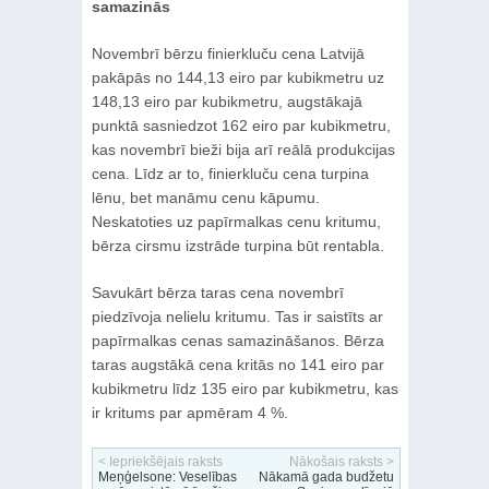
samazinās
Novembrī bērzu finierkluču cena Latvijā
pakāpās no 144,13 eiro par kubikmetru uz
148,13 eiro par kubikmetru, augstākajā
punktā sasniedzot 162 eiro par kubikmetru,
kas novembrī bieži bija arī reālā produkcijas
cena. Līdz ar to, finierkluču cena turpina
lēnu, bet manāmu cenu kāpumu.
Neskatoties uz papīrmalkas cenu kritumu,
bērza cirsmu izstrāde turpina būt rentabla.
Savukārt bērza taras cena novembrī
piedzīvoja nelielu kritumu. Tas ir saistīts ar
papīrmalkas cenas samazināšanos. Bērza
taras augstākā cena kritās no 141 eiro par
kubikmetru līdz 135 eiro par kubikmetru, kas
ir kritums par apmēram 4 %.
< Iepriekšējais raksts
Nākošais raksts >
Meņģelsone: Veselības
Nākamā gada budžetu