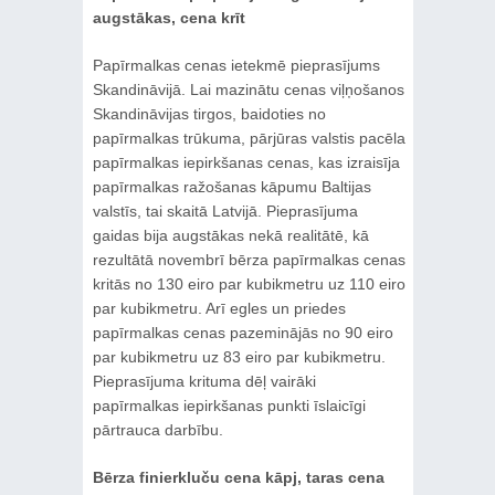
augstākas, cena krīt
Papīrmalkas cenas ietekmē pieprasījums
Skandināvijā. Lai mazinātu cenas viļņošanos
Skandināvijas tirgos, baidoties no
papīrmalkas trūkuma, pārjūras valstis pacēla
papīrmalkas iepirkšanas cenas, kas izraisīja
papīrmalkas ražošanas kāpumu Baltijas
valstīs, tai skaitā Latvijā. Pieprasījuma
gaidas bija augstākas nekā realitātē, kā
rezultātā novembrī bērza papīrmalkas cenas
kritās no 130 eiro par kubikmetru uz 110 eiro
par kubikmetru. Arī egles un priedes
papīrmalkas cenas pazeminājās no 90 eiro
par kubikmetru uz 83 eiro par kubikmetru.
Pieprasījuma krituma dēļ vairāki
papīrmalkas iepirkšanas punkti īslaicīgi
pārtrauca darbību.
Bērza finierkluču cena kāpj, taras cena