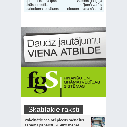
aprūpe sistēmā īpaši
Saeima galīgajā
akūts ir mediķu
lasījumā varētu
atalgojuma jautājums
pieņemt marta sākumā
Skatītākie raksti
Vakcinētie seniori piecus mēnešus
saņems pabalstu 20 eiro mēnesī
-