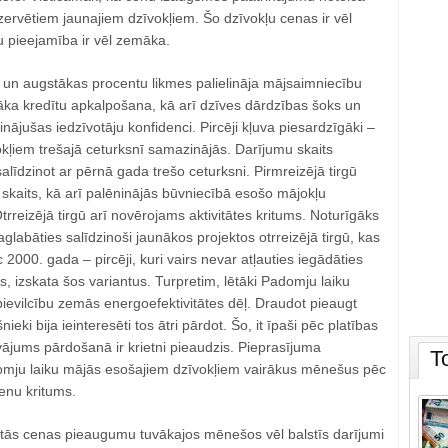
ezervētiem jaunajiem dzīvokļiem. Šo dzīvokļu cenas ir vēl
u pieejamība ir vēl zemāka.
a un augstākas procentu likmes palielināja mājsaimniecību
gāka kredītu apkalpošana, kā arī dzīves dārdzības šoks un
nājušas iedzīvotāju konfidenci. Pircēji kļuva piesardzīgāki –
kļiem trešajā ceturksnī samazinājās. Darījumu skaits
līdzinot ar pērnā gada trešo ceturksni. Pirmreizējā tirgū
skaits, kā arī palēninājās būvniecībā esošo mājokļu
rreizējā tirgū arī novērojams aktivitātes kritums. Noturīgāks
glabāties salīdzinoši jaunākos projektos otrreizējā tirgū, kas
c 2000. gada – pircēji, kuri vairs nevar atļauties iegādāties
s, izskata šos variantus. Turpretim, lētāki Padomju laiku
ievilcību zemās energoefektivitātes dēļ. Draudot pieaugt
ieki bija ieinteresēti tos ātri pārdot. Šo, it īpaši pēc platības
vājums pārdošanā ir krietni pieaudzis. Pieprasījuma
T
mju laiku mājās esošajiem dzīvokļiem vairākus mēnešus pēc
cenu kritums.
ērtās cenas pieaugumu tuvākajos mēnešos vēl balstīs darījumi