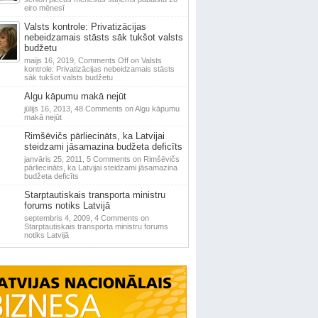
eiro mēnesī
Valsts kontrole: Privatizācijas
nebeidzamais stāsts sāk tukšot valsts
budžetu
maijs 16, 2019,
Comments Off
on Valsts
kontrole: Privatizācijas nebeidzamais stāsts
sāk tukšot valsts budžetu
Algu kāpumu makā nejūt
jūlijs 16, 2013,
48 Comments
on Algu kāpumu
makā nejūt
Rimšēvičs pārliecināts, ka Latvijai
steidzami jāsamazina budžeta deficīts
janvāris 25, 2011,
5 Comments
on Rimšēvičs
pārliecināts, ka Latvijai steidzami jāsamazina
budžeta deficīts
Starptautiskais transporta ministru
forums notiks Latvijā
septembris 4, 2009,
4 Comments
on
Starptautiskais transporta ministru forums
notiks Latvijā