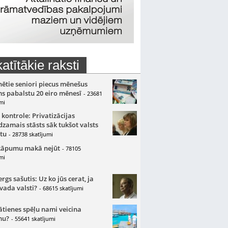
atītākie raksti
nētie seniori piecus mēnešus
s pabalstu 20 eiro mēnesī
- 23681
mi
 kontrole: Privatizācijas
zamais stāsts sāk tukšot valsts
tu
- 28738 skatījumi
kāpumu makā nejūt
- 78105
mi
gs sašutis: Uz ko jūs cerat, ja
 vada valsti?
- 68615 skatījumi
ātienes spēļu nami veicina
mu?
- 55641 skatījumi