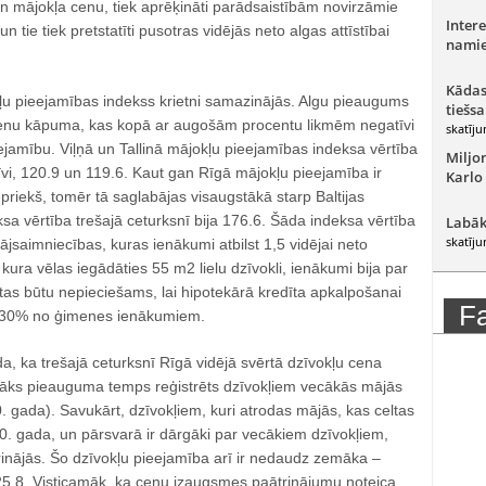
un mājokļa cenu, tiek aprēķināti parādsaistībām novirzāmie
Intere
tie tiek pretstatīti pusotras vidējās neto algas attīstībai
namie
Kādas
 pieejamības indekss krietni samazinājās. Algu pieaugums
tiešsa
cenu kāpuma, kas kopā ar augošām procentu likmēm negatīvi
skatīju
jamību. Viļņā un Tallinā mājokļu pieejamības indeksa vērtība
Miljo
tīvi, 120.9 un 119.6. Kaut gan Rīgā mājokļu pieejamība ir
Karlo
priekš, tomēr tā saglabājas visaugstākā starp Baltijas
sa vērtība trešajā ceturksnī bija 176.6. Šāda indeksa vērtība
Labāk
skatīju
jsaimniecības, kuras ienākumi atbilst 1,5 vidējai neto
ura vēlas iegādāties 55 m2 lielu dzīvokli, ienākumi bija par
tas būtu nepieciešams, lai hipotekārā kredīta apkalpošanai
F
ā 30% no ģimenes ienākumiem.
, ka trešajā ceturksnī Rīgā vidējā svērtā dzīvokļu cena
āks pieauguma temps reģistrēts dzīvokļiem vecākās mājās
. gada). Savukārt, dzīvokļiem, kuri atrodas mājās, kas celtas
0. gada, un pārsvarā ir dārgāki par vecākiem dzīvokļiem,
nājās. Šo dzīvokļu pieejamība arī ir nedaudz zemāka –
125.8. Visticamāk, ka cenu izaugsmes paātrinājumu noteica