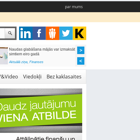
par mums
Naudas glabāšana mājās var izmaksāt
Katrs desmitais mājok
simtiem eiro gadā
pieteikums tiek noraid
kredītvēstures dēļ
Aktuālā ziņa
,
Finanses
Aktuālā ziņa
,
Finanses
V&Video
Viedokļi
Bez kaklasaites