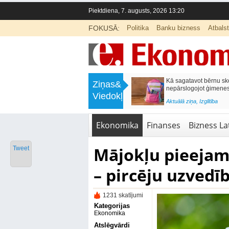
Piektdiena, 7. augusts, 2026 13:20
FOKUSĀ:
Politika
Banku bizness
Atbals
>
Labklājības ministrija rosina reformēt
Kā sagatavot bērnu sko
Ziņas&
un būtiski uzlabot vecāku pabalstu
nepārslogojot ģimene
Viedokļi
<
Aktuālā ziņa
,
Ekonomika
Aktuālā ziņa
,
Izglītība
Ekonomika
Finanses
Bizness Lat
Mājokļu pieejam
Tweet
– pircēju uzvedīb
1231 skatījumi
Kategorijas
Ekonomika
Atslēgvārdi