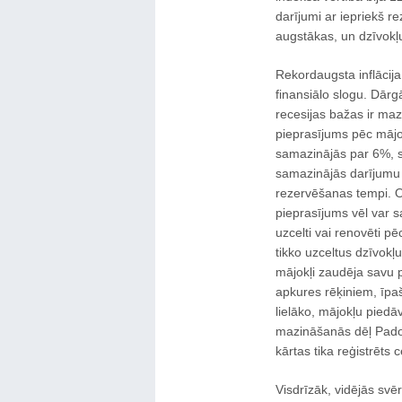
darījumi ar iepriekš r
augstākas, un dzīvokļ
Rekordaugsta inflācij
finansiālo slogu. Dār
recesijas bažas ir mazi
pieprasījums pēc mājo
samazinājās par 6%, sa
samazinājās darījumu 
rezervēšanas tempi. Ot
pieprasījums vēl var sa
uzcelti vai renovēti pē
tikko uzceltus dzīvokļu
mājokļi zaudēja savu p
apkures rēķiniem, īpašn
lielāko, mājokļu piedā
mazināšanās dēļ Pado
kārtas tika reģistrēts 
Visdrīzāk, vidējās sv