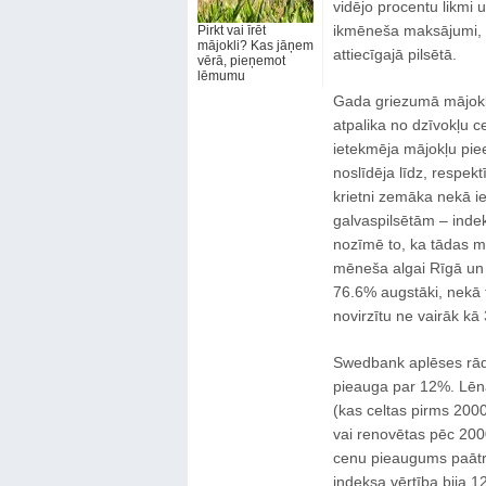
vidējo procentu likmi 
ikmēneša maksājumi, un 
Pirkt vai īrēt
mājokli? Kas jāņem
attiecīgajā pilsētā.
vērā, pieņemot
lēmumu
Gada griezumā mājokļu
atpalika no dzīvokļu 
ietekmēja mājokļu piee
noslīdēja līdz, respek
krietni zemāka nekā ie
galvaspilsētām – indek
nozīmē to, ka tādas mā
mēneša algai Rīgā un k
76.6% augstāki, nekā 
novirzītu ne vairāk k
Swedbank aplēses rāda
pieauga par 12%. Lēn
(kas celtas pirms 2000
vai renovētas pēc 200
cenu pieaugums paātri
indeksa vērtība bija 