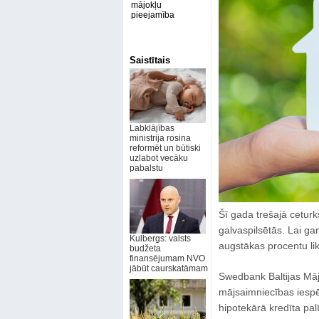
mājokļu
pieejamība
Saistītais
Labklājības
ministrija rosina
reformēt un būtiski
uzlabot vecāku
pabalstu
Šī gada trešajā ceturks
galvaspilsētās. Lai g
Kulbergs: valsts
augstākas procentu li
budžeta
finansējumam NVO
jābūt caurskatāmam
Swedbank Baltijas Māj
mājsaimniecības iespēj
hipotekārā kredīta pal