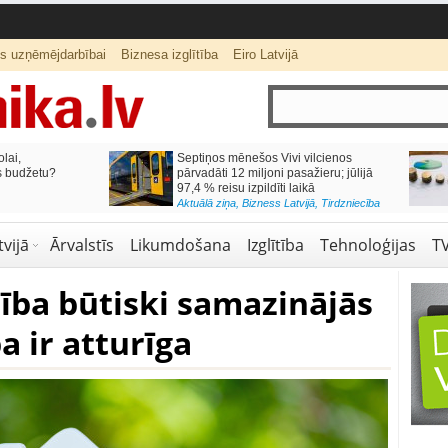
ts uzņēmējdarbībai
Biznesa izglītība
Eiro Latvijā
lai,
Septiņos mēnešos Vivi vilcienos
s budžetu?
pārvadāti 12 miljoni pasažieru; jūlijā
97,4 % reisu izpildīti laikā
Aktuālā ziņa
,
Bizness Latvijā
,
Tirdzniecība
vijā
Ārvalstīs
Likumdošana
Izglītība
Tehnoloģijas
T
ība būtiski samazinājās
a ir atturīga