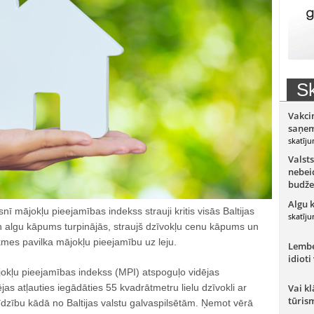
Sk
Vakci
saņem
skatīju
Valsts
nebeid
budže
Algu 
nī mājokļu pieejamības indekss strauji kritis visās Baltijas
skatīju
an algu kāpums turpinājās, straujš dzīvokļu cenu kāpums un
kmes pavilka mājokļu pieejamību uz leju.
Lember
idioti
okļu pieejamības indekss (MPI) atspoguļo vidējas
as atļauties iegādāties 55 kvadrātmetru lielu dzīvokli ar
Vai kl
tūris
īdzību kādā no Baltijas valstu galvaspilsētām. Ņemot vērā