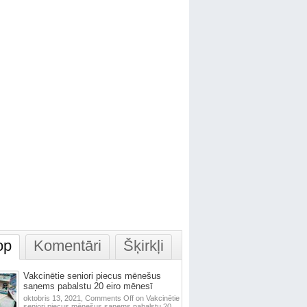
op
Komentāri
Šķirkļi
Vakcinētie seniori piecus mēnešus
saņems pabalstu 20 eiro mēnesī
oktobris 13, 2021,
Comments Off
on Vakcinētie
seniori piecus mēnešus saņems pabalstu 20