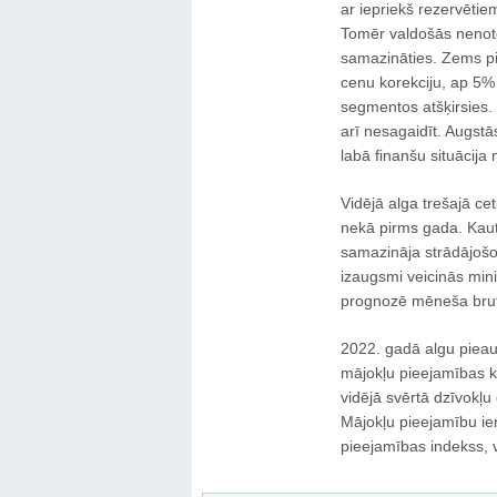
ar iepriekš rezervētiem
Tomēr valdošās nenote
samazināties. Zems pi
cenu korekciju, ap 5%
segmentos atšķirsies
arī nesagaidīt. Augst
labā finanšu situācija
Vidējā alga trešajā ce
nekā pirms gada. Kaut 
samazināja strādājošo
izaugsmi veicinās mi
prognozē mēneša bru
2022. gadā algu pieau
mājokļu pieejamības k
vidējā svērtā dzīvokļu
Mājokļu pieejamību ie
pieejamības indekss, v