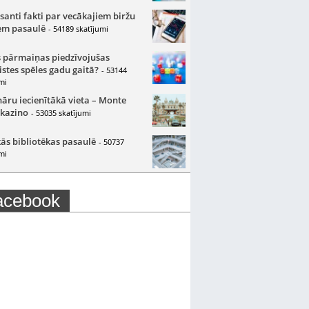
santi fakti par vecākajiem biržu
m pasaulē
- 54189 skatījumi
 pārmaiņas piedzīvojušas
istes spēles gadu gaitā?
- 53144
mi
nāru iecienītākā vieta – Monte
 kazino
- 53035 skatījumi
ās bibliotēkas pasaulē
- 50737
mi
acebook