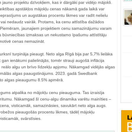
 jauno projektu dzīvokļiem, kas ir dārgāki par vidējo mājokli.
iktības apstākļos mājokļu cenas nākamā gada laikā var
eprasījums un augstākas procentu likmes var radīt nelielu
 vai nedaudz vairāk. Protams, ka cenu attīstība dažādos
. Piemēram, jaunajiem projektiem cenu samazinājumu varam
ās būvniecības izmaksas un nekustamo īpašumu attīstītāju
 motivē cenas nemazināt.
turksnī turpināja pieaugt. Neto alga Rīgā bija par 5,7% lielāka
gan ienākumi palielinājās, tomēr strauji augošā inflācija
 reālo algu un brīvo līdzekļu apjomu. Nākamgad vidējās algas
nimālās algas paaugstinājums. 2023. gadā Swedbank
to algas pieaugumu 8.5% apmērā.
gums atpalika no mājokļu cenu pieauguma. Tas izraisīja
ritumu. Nākamgad šī cenu-algu dinamika varētu mainīties –
 cena, visticamāk, samazināsies, savukārt neto alga augs.
robežos pieaugošās procentu likmes, tādēļ mājokļu
isticamāk, svārstīsies.