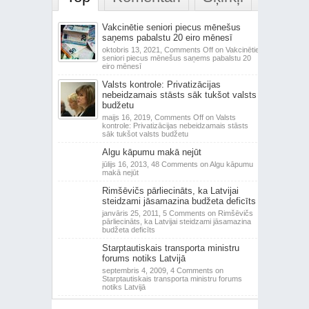
Vakcinētie seniori piecus mēnešus
saņems pabalstu 20 eiro mēnesī
oktobris 13, 2021,
Comments Off
on Vakcinētie
seniori piecus mēnešus saņems pabalstu 20
eiro mēnesī
Valsts kontrole: Privatizācijas
nebeidzamais stāsts sāk tukšot valsts
budžetu
maijs 16, 2019,
Comments Off
on Valsts
kontrole: Privatizācijas nebeidzamais stāsts
sāk tukšot valsts budžetu
Algu kāpumu makā nejūt
jūlijs 16, 2013,
48 Comments
on Algu kāpumu
makā nejūt
Rimšēvičs pārliecināts, ka Latvijai
steidzami jāsamazina budžeta deficīts
janvāris 25, 2011,
5 Comments
on Rimšēvičs
pārliecināts, ka Latvijai steidzami jāsamazina
budžeta deficīts
Starptautiskais transporta ministru
forums notiks Latvijā
septembris 4, 2009,
4 Comments
on
Starptautiskais transporta ministru forums
notiks Latvijā