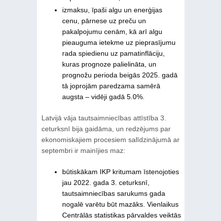
izmaksu, īpaši algu un enerģijas
cenu, pārnese uz preču un
pakalpojumu cenām, kā arī algu
pieauguma ietekme uz pieprasījumu
rada spiedienu uz pamatinflāciju,
kuras prognoze palielināta, un
prognožu perioda beigās 2025. gadā
tā joprojām paredzama samērā
augsta – vidēji gadā 5.0%.
Latvijā vāja tautsaimniecības attīstība 3.
ceturksnī bija gaidāma, un redzējums par
ekonomiskajiem procesiem salīdzinājumā ar
septembri ir mainījies maz:
būtiskākam IKP kritumam īstenojoties
jau 2022. gada 3. ceturksnī,
tautsaimniecības sarukums gada
nogalē varētu būt mazāks. Vienlaikus
Centrālās statistikas pārvaldes veiktās