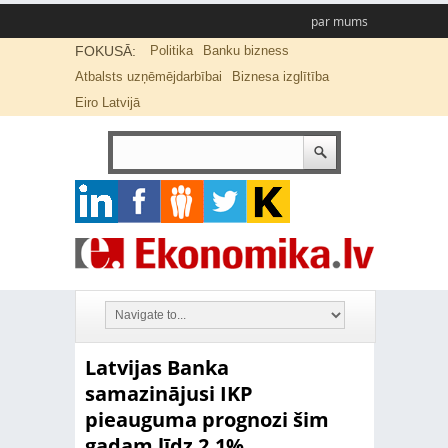
par mums
FOKUSĀ:
Politika
Banku bizness
Atbalsts uzņēmējdarbībai
Biznesa izglītība
Eiro Latvijā
Latvijas Banka
samazinājusi IKP
pieauguma prognozi šim
gadam līdz 2,1%