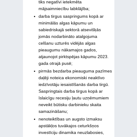
tiks negatīvi ietekmēta
mājsaimniecību labklājība;
darba tirgus saspringums kopā ar
minimālās algas kāpumu un
sabiedriskajā sektorā atsevišķās
jomās nodarbināto atalgojuma
celšanu uzturēs vidējās algas
pieaugumu nākamajos gados,
atjaunojot pirktspējas kāpumu 2023.
gada otrajā pusē;
pirmās bezdarba pieauguma pazīmes
daļēji noteica ekonomiski neaktīvo
iedzīvotāju iesaistīšanās darba tirgū.
Saspringtais darba tirgus kopā ar
īslaicīgu recesiju ļautu uzņēmumiem
neveikt būtisku darbinieku skaita
samazināšanu;
nenoteiktības un augsto izmaksu
apstākļos tuvākajos ceturkšņos
investīciju dinamika neuzlabosies,