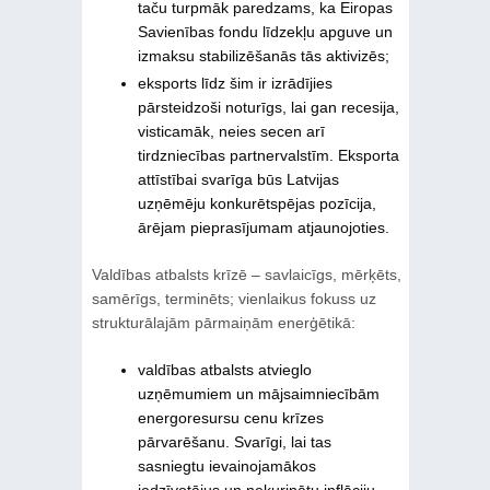
taču turpmāk paredzams, ka Eiropas
Savienības fondu līdzekļu apguve un
izmaksu stabilizēšanās tās aktivizēs;
eksports līdz šim ir izrādījies
pārsteidzoši noturīgs, lai gan recesija,
visticamāk, neies secen arī
tirdzniecības partnervalstīm. Eksporta
attīstībai svarīga būs Latvijas
uzņēmēju konkurētspējas pozīcija,
ārējam pieprasījumam atjaunojoties.
Valdības atbalsts krīzē – savlaicīgs, mērķēts,
samērīgs, terminēts; vienlaikus fokuss uz
strukturālajām pārmaiņām enerģētikā:
valdības atbalsts atvieglo
uzņēmumiem un mājsaimniecībām
energoresursu cenu krīzes
pārvarēšanu. Svarīgi, lai tas
sasniegtu ievainojamākos
iedzīvotājus un nekurinātu inflāciju,