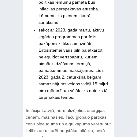
politikas lēmumu pamatā būs
inflācijas perspektīvas attīstība.
Lēmumi tiks pieņemti katrā
sanāksmē;
sākot ar 2023. gada martu, aktīvu
iegādes programmas portfelis
pakāpeniski tiks samazināts,
Eirosistēmai vairs pilnībā atkārtoti
neieguldot vērtspapīru, kuriem
pienācis dzēšanas termiņš,
pamatsummas maksājumus. Līdz
2023. gada 2. ceturkšņa beigām
samazinājums veidos vidēji 15 mljrd.
eiro mēnesī, un vēlāk tiks noteiks tā
turpmākais temps.
Inflācija Latvijā, normalizējoties enerģijas
cenām, mazināsies. Taču globālo pārtikas
cenu pieaugums un algu kāpums varētu būt
lielāks un uzturēt augstāku inflāciju, nekā