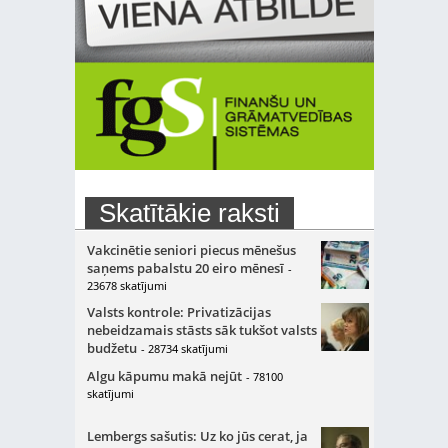
Skatītākie raksti
Vakcinētie seniori piecus mēnešus
saņems pabalstu 20 eiro mēnesī
-
23678 skatījumi
Valsts kontrole: Privatizācijas
nebeidzamais stāsts sāk tukšot valsts
budžetu
- 28734 skatījumi
Algu kāpumu makā nejūt
- 78100
skatījumi
Lembergs sašutis: Uz ko jūs cerat, ja