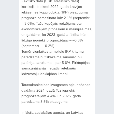
Faktisko datu (t. sk. statistisko datu)
korekciju ietekmē 2022. gada Latvijas
iekšzemes kopprodukta (IKP) pieauguma
prognoze samazināta līdz 2.1% (septembrī
– 3.0%). Taču kopējais redzējums par
ekonomiskajiem procesiem ir mainījies maz,
un gaidāms, ka 2023. gadā attīstība būs
līdzīga iepriekš prognozētajai – –0.3%
(septembrī – –0.2%).
Tomēr vienlaikus ar nelielo IKP kritumu
paredzams būtiskāks mājsaimniecību
patēriņa sarukums – par 5.6%. Pirktspējas
samazināšanās negatīvi ietekmēs
iedzīvotāju labklājības līmeni.
Tautsaimniecības izaugsmes atjaunošanās
gaidāma 2024. gadā līdz iepriekš
prognozētajiem 4.4%, un 2025. gadā
paredzams 3.5% pieaugums.
Inflācija saglabājas augsta, un Latvijas