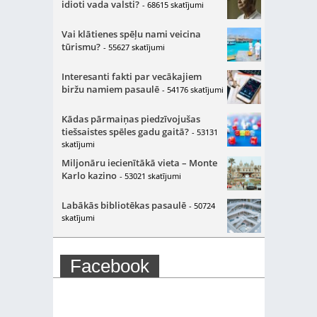
idioti vada valsti?
- 68615 skatījumi
Vai klātienes spēļu nami veicina
tūrismu?
- 55627 skatījumi
Interesanti fakti par vecākajiem
biržu namiem pasaulē
- 54176 skatījumi
Kādas pārmaiņas piedzīvojušas
tiešsaistes spēles gadu gaitā?
- 53131
skatījumi
Miljonāru iecienītākā vieta – Monte
Karlo kazino
- 53021 skatījumi
Labākās bibliotēkas pasaulē
- 50724
skatījumi
Facebook