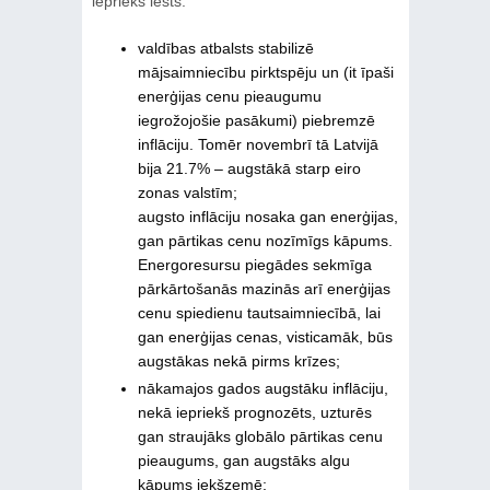
iepriekš lēsts:
valdības atbalsts stabilizē
mājsaimniecību pirktspēju un (it īpaši
enerģijas cenu pieaugumu
iegrožojošie pasākumi) piebremzē
inflāciju. Tomēr novembrī tā Latvijā
bija 21.7% – augstākā starp eiro
zonas valstīm;
augsto inflāciju nosaka gan enerģijas,
gan pārtikas cenu nozīmīgs kāpums.
Energoresursu piegādes sekmīga
pārkārtošanās mazinās arī enerģijas
cenu spiedienu tautsaimniecībā, lai
gan enerģijas cenas, visticamāk, būs
augstākas nekā pirms krīzes;
nākamajos gados augstāku inflāciju,
nekā iepriekš prognozēts, uzturēs
gan straujāks globālo pārtikas cenu
pieaugums, gan augstāks algu
kāpums iekšzemē;