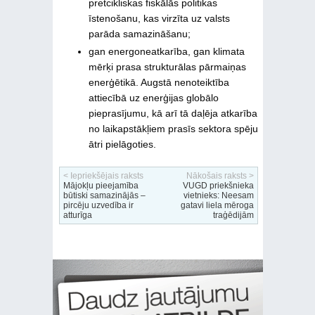
pretcikliskas fiskālās politikas
īstenošanu, kas virzīta uz valsts
parāda samazināšanu;
gan energoneatkarība, gan klimata
mērķi prasa strukturālas pārmaiņas
enerģētikā. Augstā nenoteiktība
attiecībā uz enerģijas globālo
pieprasījumu, kā arī tā daļēja atkarība
no laikapstākļiem prasīs sektora spēju
ātri pielāgoties.
< Iepriekšējais raksts
Nākošais raksts >
Mājokļu pieejamība
VUGD priekšnieka
būtiski samazinājās –
vietnieks: Neesam
pircēju uzvedība ir
gatavi liela mēroga
atturīga
traģēdijām