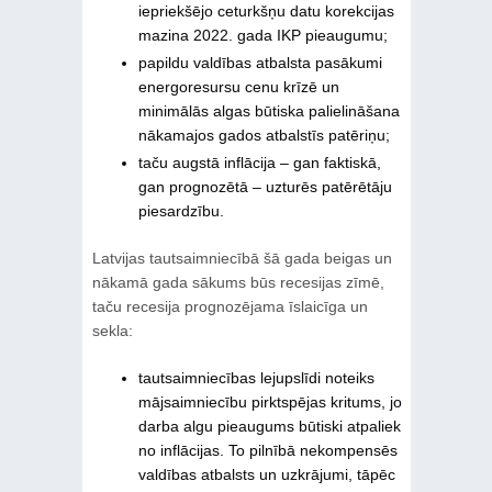
iepriekšējo ceturkšņu datu korekcijas
mazina 2022. gada IKP pieaugumu;
papildu valdības atbalsta pasākumi
energoresursu cenu krīzē un
minimālās algas būtiska palielināšana
nākamajos gados atbalstīs patēriņu;
taču augstā inflācija – gan faktiskā,
gan prognozētā – uzturēs patērētāju
piesardzību.
Latvijas tautsaimniecībā šā gada beigas un
nākamā gada sākums būs recesijas zīmē,
taču recesija prognozējama īslaicīga un
sekla:
tautsaimniecības lejupslīdi noteiks
mājsaimniecību pirktspējas kritums, jo
darba algu pieaugums būtiski atpaliek
no inflācijas. To pilnībā nekompensēs
valdības atbalsts un uzkrājumi, tāpēc