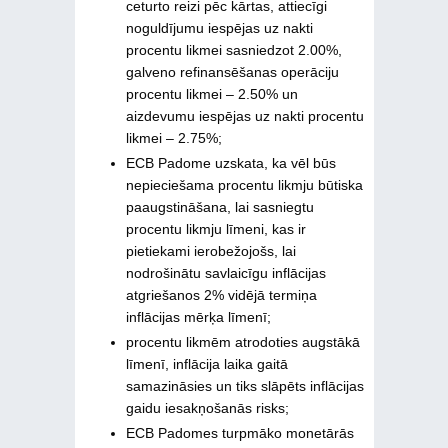
ceturto reizi pēc kārtas, attiecīgi
noguldījumu iespējas uz nakti
procentu likmei sasniedzot 2.00%,
galveno refinansēšanas operāciju
procentu likmei – 2.50% un
aizdevumu iespējas uz nakti procentu
likmei – 2.75%;
ECB Padome uzskata, ka vēl būs
nepieciešama procentu likmju būtiska
paaugstināšana, lai sasniegtu
procentu likmju līmeni, kas ir
pietiekami ierobežojošs, lai
nodrošinātu savlaicīgu inflācijas
atgriešanos 2% vidējā termiņa
inflācijas mērķa līmenī;
procentu likmēm atrodoties augstākā
līmenī, inflācija laika gaitā
samazināsies un tiks slāpēts inflācijas
gaidu iesakņošanās risks;
ECB Padomes turpmāko monetārās