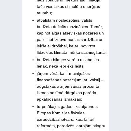
taču vienlaikus stimulētu enerģijas
taupību;
atbalstam noslēdzoties, valsts
budžeta deficīts mazināsies. Tomēr,
kāpinot algas atsevišķās nozarēs un
palielinot izdevumus aizsardzībai un
iekšējai drošībai, kā arī novirzot
līdzekļus klimata mērķu sasniegšanai,
budžeta bilance varētu uzlaboties
lēnāk, nekā iepriekš lēsts;
jāņem vērā, ka ir mainījušies
finansēšanas nosacījumi arī valstij –
augstākas aizņemšanās procentu
likmes nozīmē dārgākas parāda
apkalpošanas izmaksas;
turpmākajos gados tiks atjaunots
Eiropas Komisijas fiskālās
uzraudzības ietvars, kas, lai arī
reformēts, paredzēs joprojām stingru