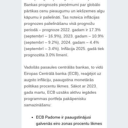
Bankas prognozēs pieņēmumi par globālo
pārtikas cenu pieaugumu un iekšzemes algu
kāpumu ir palielināti. Tas noteica inflācijas
prognozes palielināšanu visā prognožu
periodā – prognoze 2022. gadam ir 17.3%
(septembrī – 16.9%), 2023. gadam – 10.9%
(septembrī – 9.2%), 2024. gadam – 4.4%
(septembrī – 3.4%). Inflācija 2025. gadā tiek
prognozēta 3.0% līmenī.
Vadošās pasaules centrālās bankas, to vidū
Eiropas Centrālā banka (ECB), reaģējot uz
augsto inflāciju, paaugstina monetārās
politikas procentu likmes. Sākot ar 2023.
gada martu, ECB uzsāks aktīvu iegādes
programmas portfeļa pakāpenisku
samazināšanu:
ECB Padome ir paaugstinājusi
galvenās eiro zonas procentu likmes