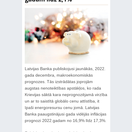
Latvijas Banka publiskojusi jaunākās, 2022.
gada decembra, makroekonomiskās
prognozes. Tās izstrādātas joprojām
augstas nenoteiktības apstākļos, ko rada
Krievijas sāktā kara neprognozējamā virzība
un ar to saistītā globālo cenu attīstība, it
īpaši energoresursu cenu jomā. Latvijas
Banka paaugstinājusi gada vidējās inflācijas
prognozi 2022.gadam no 16,9% līdz 17,3%.