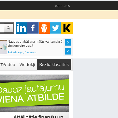
par mums
Naudas glabāšana mājās var izmaksāt
Katrs desmitais mājok
simtiem eiro gadā
pieteikums tiek noraid
kredītvēstures dēļ
Aktuālā ziņa
,
Finanses
Aktuālā ziņa
,
Finanses
V&Video
Viedokļi
Bez kaklasaites