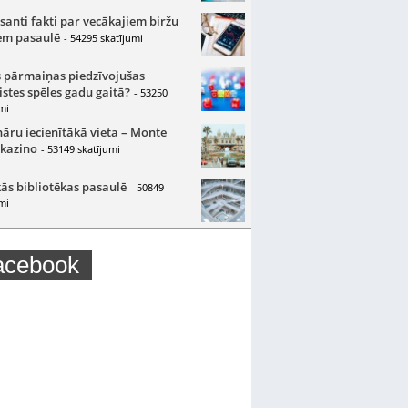
santi fakti par vecākajiem biržu
m pasaulē
- 54295 skatījumi
 pārmaiņas piedzīvojušas
istes spēles gadu gaitā?
- 53250
mi
nāru iecienītākā vieta – Monte
 kazino
- 53149 skatījumi
ās bibliotēkas pasaulē
- 50849
mi
acebook