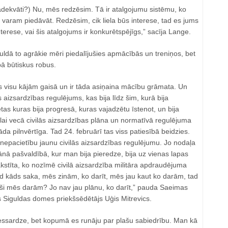
 adekvāti?) Nu, mēs redzēsim. Tā ir atalgojumu sistēmu, ko
varam piedāvāt. Redzēsim, cik liela būs interese, tad es jums
interese, vai šis atalgojums ir konkurētspējīgs,” sacīja Lange.
ldā to agrākie mēri piedalījušies apmācībās un treniņos, bet
bā būtiskus robus.
is visu kājām gaisā un ir tāda asiņaina mācību grāmata. Un
s aizsardzības regulējums, kas bija līdz šim, kurā bija
etas kuras bija progresā, kuras vajadzētu īstenot, un bija
ai vecā civilās aizsardzības plāna un normatīvā regulējuma
da pilnvērtīga. Tad 24. februārī tas viss patiesībā beidzies.
epacietību jaunu civilās aizsardzības regulējumu. Jo nodaļa
lānā pašvaldībā, kur man bija pieredze, bija uz vienas lapas
kstīta, ko nozīmē civilā aizsardzība militāra apdraudējuma
īd kāds saka, mēs zinām, ko darīt, mēs jau kaut ko darām, tad
ieši mēs darām? Jo nav jau plānu, ko darīt,” pauda Saeimas
s Siguldas domes priekšsēdētājs Uģis Mitrevics.
emessardze, bet kopumā es runāju par plašu sabiedrību. Man kā