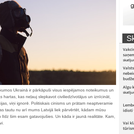
Sk
Vakci
saņem
skatīju
Valsts
nebeid
budže
Algu 
kumos Ukrainā ir pārkāpuši visus iespējamos noteikumus un
skatīju
 hartas, kas neļauj slepkavot civiliedzīvotājus un iznīcināt,
as, viņi ignorē. Politiskais cinisms un prātam neaptveramie
Lember
as tautu nu arī mums Latvijā liek pārvērtēt, kādam mūsu
idioti
līdz šim esam gatavojušies. Un kāda ir jaunā realitāte. Kam,
Vai kl
i.
tūris