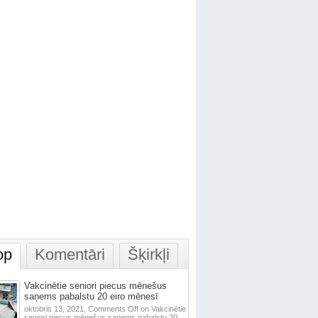
op
Komentāri
Šķirkļi
Vakcinētie seniori piecus mēnešus
saņems pabalstu 20 eiro mēnesī
oktobris 13, 2021,
Comments Off
on Vakcinētie
seniori piecus mēnešus saņems pabalstu 20