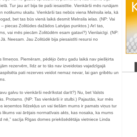
lā. Tur jau arī bija tie paši iesaistītie. Vienkārši mēs runājam
 notikumu skaitu. Vienkārši tas nebūs viena Melnsila iela, kā
gad, bet tas būs vienā laikā desmit Melnsila ielas. (NP: Vai
u – piecas Zolitūdes dažādos Latvijas punktos.) Arī tas,
ms, vai mēs piecām Zolitūdēm esam gatavi?) Vienlaicīgi. (NP:
Jā. Neesam. Jau Zolitūdē bija piesaistīti resursi no
s līmeņos. Piemēram, pēdējo četru gadu laikā nav piešķirta
jām rezervēm, līdz ar to tās nav izveidotas vajadzīgajā
spilsēta pati rezerves veidot nemaz nevar, lai gan gribētu un
ums.
avu galvu to vienkārši nedrīkstat darīt?) Nu, bet Valsts
. Protams. (NP: Tas vienkārši ir stulbi.) Pajautās, kur mēs
s ieņemtos līdzekļus un vai tiešām mums ir pamats viņus tur
s likums vai ārējais normatīvais akts, kas nosaka, ka mums
brīd nē,” sacīja Rīgas domes priekšsēdētāja vietniece Linda