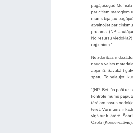
pagājušogad Melnsila ie
par citiem mērogiem un
mums bija jau pagājušo
atvainojiet par cinism
protams. (NP: Jautāju
No resursu viedokļa?) 
reģioniem.”
Neizdarības ir dažādo
nauda valsts materiāla
apjomā. Savukārt galva
spētu. To neļaujot lik
“(NP: Bet jūs paši uz s
kontrole mums pajautās
tērējam savus nodokļo
tērēt. Vai mums ir kād
viņš tur ir jātērē. Šo
Ozola (Konservatīvie).