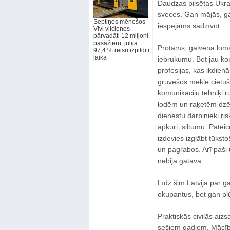
Daudzas pilsētas Ukra
sveces. Gan mājās, gan
Septiņos mēnešos
iespējams sadzīvot.
Vivi vilcienos
pārvadāti 12 miljoni
pasažieru; jūlijā
Protams, galvenā loma
97,4 % reisu izpildīti
laikā
iebrukumu. Bet jau ko
profesijas, kas ikdienā
gruvešos meklē cietušos,
komunikāciju tehniķi 
lodēm un raķetēm dzēš
dienestu darbinieki ri
apkuri, siltumu. Pateic
izdevies izglābt tūksto
un pagrabos. Arī paši 
nebija gatava.
Līdz šim Latvijā par g
okupantus, bet gan plū
Praktiskās civilās aiz
sešiem gadiem. Mācīb