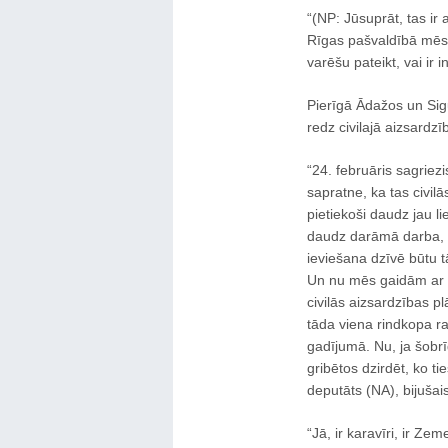
“(NP: Jūsuprāt, tas ir
Rīgas pašvaldībā mēs 
varēšu pateikt, vai ir 
Pierīgā Ādažos un Sigu
redz civilajā aizsardzī
“24. februāris sagriez
sapratne, ka tas civilā
pietiekoši daudz jau li
daudz darāmā darba, l
ieviešana dzīvē būtu tā
Un nu mēs gaidām ar n
civilās aizsardzības p
tāda viena rindkopa ra
gadījumā. Nu, ja šobr
gribētos dzirdēt, ko t
deputāts (NA), bijušai
“Jā, ir karavīri, ir Z