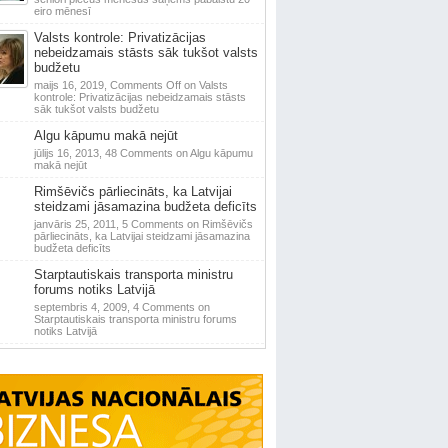
eiro mēnesī
Valsts kontrole: Privatizācijas
nebeidzamais stāsts sāk tukšot valsts
budžetu
maijs 16, 2019,
Comments Off
on Valsts
kontrole: Privatizācijas nebeidzamais stāsts
sāk tukšot valsts budžetu
Algu kāpumu makā nejūt
jūlijs 16, 2013,
48 Comments
on Algu kāpumu
makā nejūt
Rimšēvičs pārliecināts, ka Latvijai
steidzami jāsamazina budžeta deficīts
janvāris 25, 2011,
5 Comments
on Rimšēvičs
pārliecināts, ka Latvijai steidzami jāsamazina
budžeta deficīts
Starptautiskais transporta ministru
forums notiks Latvijā
septembris 4, 2009,
4 Comments
on
Starptautiskais transporta ministru forums
notiks Latvijā