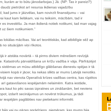
, kurām ar to būtu jānodarbojas.) Jā. (NP: Tas ir pareizi?)
 daudz pietrūkst arī resursa ikdienas vajadzību
, kad jums ir jāizvēlas, kam novirzīt finansējumu – vai
ai kaut kam lielākam, vai nu teiksim, mācībām, tad ir
kur es investēšu. Ja man ikdienā notiek notikumi, tad man vajag
t uz šiem notikumiem.”
as lokālas mācības. Vai arī teorētiskās, kad atbildīgie sēž ap
 no situācijām viņi rīkotos.
ijā ir atstāta novārtā – tā pirms diviem mēnešiem revīzijā
e. Katastrofu pārvaldīšana un krīžu vadība ir vāja. Pārfrāzējot
as sistēmas un mūsu atbildīgo glābšanas dienestu spējas ir tā
isiem kopā ir jācer, ka nekas slikts ar mums Latvijā nenotiks.
tvijā nav vienota Operatīvā krīzes vadības centra, kas rūpētos
 arī gatavošanos iespējamām nelaimēm. Katra iestāde,
dara kaut ko pēc savas izpratnes un zināšanām, bet neviens
opot, izdarīt secinājumus un novērst trūkumus, ja tādi
par iespējām paglābties nav pietiekami informēti.
r bijis vai nu gāzes sprādziens, piemēram, kas mums bija