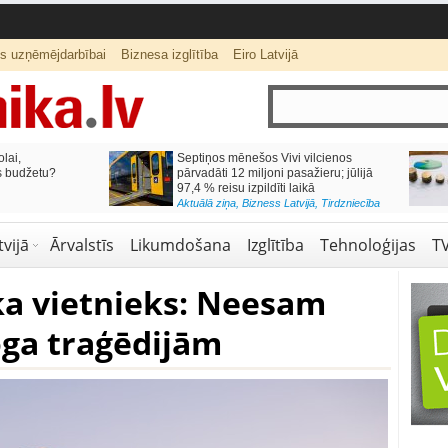
ts uzņēmējdarbībai
Biznesa izglītība
Eiro Latvijā
lai,
Septiņos mēnešos Vivi vilcienos
s budžetu?
pārvadāti 12 miljoni pasažieru; jūlijā
97,4 % reisu izpildīti laikā
Aktuālā ziņa
,
Bizness Latvijā
,
Tirdzniecība
vijā
Ārvalstīs
Likumdošana
Izglītība
Tehnoloģijas
T
a vietnieks: Neesam
oga traģēdijām