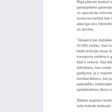
Rīgā plānots beidzot iz
galvaspilsēta gatavoj
un operatīvās informāc
konkursa kārtībā tiek 
atkarīga visu rīdziniek
un dzīvība.
“Jāsaprot pie dažādiem
20 000 cilvēku. Kas not
kādā teritorijā nevar d
transporta sistēma ir g
kādi ir resursi. Kas tā
ēdināšanu, kas notiek a
gadījumā, ja ir nopie
bombardēšanu, bet par
pašvaldību institūcijā
izpilddirektors Jānis L
Šādam augstas raudze
sola maksāt nedaudz v