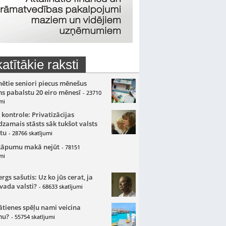
atītākie raksti
nētie seniori piecus mēnešus
s pabalstu 20 eiro mēnesī
- 23710
mi
 kontrole: Privatizācijas
zamais stāsts sāk tukšot valsts
tu
- 28766 skatījumi
kāpumu makā nejūt
- 78151
mi
gs sašutis: Uz ko jūs cerat, ja
 vada valsti?
- 68633 skatījumi
ātienes spēļu nami veicina
mu?
- 55754 skatījumi