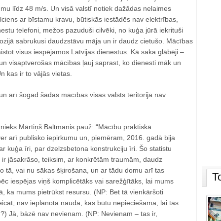
mu līdz 48 m/s. Un visā valstī notiek dažādas nelaimes
ilciens ar bīstamu kravu, būtiskās iestādēs nav elektrības,
estu telefoni, mežos pazuduši cilvēki, no kuģa jūrā iekrituši
lozijā sabrukusi daudzstāvu māja un ir daudz cietušo. Mācības
aistot visus iespējamos Latvijas dienestus. Kā saka glābēji –
 un visaptverošas mācības ļauj saprast, ko dienesti māk un
 kas ir to vājās vietas.
n arī šogad šādas mācības visas valsts teritorijā nav
nieks Mārtiņš Baltmanis pauž: “Mācību praktiskā
ver arī publisko iepirkumu un, piemēram, 2016. gadā bija
r kuģa īri, par dzelzsbetona konstrukciju īri. Šo statistu
 ir jāsakrāso, teiksim, ar konkrētām traumām, daudz
o tā, vai nu sākas šķirošana, un ar tādu domu arī tas
T
 pēc iespējas viņš komplicētāks vai sarežģītāks, lai mums
ā, ka mums pietrūkst resursu. (NP: Bet tā vienkāršoti
teicāt, nav ieplānota nauda, kas būtu nepieciešama, lai tās
u?) Jā, bāzē nav nevienam. (NP: Nevienam – tas ir,