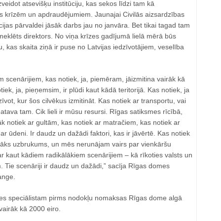
veidot atsevišķu institūciju, kas sekos līdzi tam kā
as krīzēm un apdraudējumiem. Jaunajai Civilās aizsardzības
ijas pārvaldei jāsāk darbs jau no janvāra. Bet tikai tagad tam
meklēts direktors. No viņa krīzes gadījumā lielā mērā būs
u, kas skaita ziņā ir puse no Latvijas iedzīvotājiem, veselība
 scenārijiem, kas notiek, ja, piemēram, jāizmitina vairāk kā
iek, ja, pieņemsim, ir plūdi kaut kādā teritorijā. Kas notiek, ja
zīvot, kur šos cilvēkus izmitināt. Kas notiek ar transportu, vai
atava tam. Cik lieli ir mūsu resursi. Rīgas satiksmes rīcībā,
lāk notiek ar gultām, kas notiek ar matračiem, kas notiek ar
r ūdeni. Ir daudz un dažādi faktori, kas ir jāvērtē. Kas notiek
tnāks uzbrukums, un mēs nerunājam vairs par vienkāršu
 kaut kādiem radikālākiem scenārijiem – kā rīkoties valsts un
m. Tie scenāriji ir daudz un dažādi,” sacīja Rīgas domes
ange.
s speciālistam pirms nodokļu nomaksas Rīgas dome algā
airāk kā 2000 eiro.