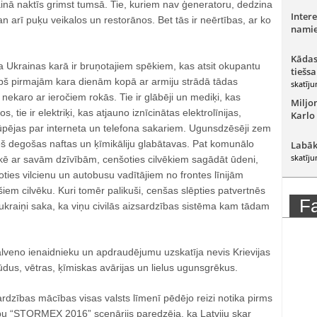
inā naktīs grimst tumsā. Tie, kuriem nav ģeneratoru, dedzina
Intere
 arī puķu veikalos un restorānos. Bet tās ir neērtības, ar ko
namie
Kādas
 Ukrainas karā ir bruņotajiem spēkiem, kas atsit okupantu
tiešsa
pš pirmajām kara dienām kopā ar armiju strādā tādas
skatīju
 nekaro ar ieročiem rokās. Tie ir glābēji un mediķi, kas
Miljo
 tie ir elektriķi, kas atjauno iznīcinātas elektrolīnijas,
Karlo
rūpējas par interneta un telefona sakariem. Ugunsdzēsēji zem
 degošas naftas un ķīmikāliju glabātavas. Pat komunālo
Labāk
skatīju
skē ar savām dzīvībām, cenšoties cilvēkiem sagādāt ūdeni,
oties vilcienu un autobusu vadītājiem no frontes līnijām
šiem cilvēku. Kuri tomēr palikuši, cenšas slēpties patvertnēs
F
ukraiņi saka, ka viņu civilās aizsardzības sistēma kam tādam
alveno ienaidnieku un apdraudējumu uzskatīja nevis Krievijas
dus, vētras, ķīmiskas avārijas un lielus ugunsgrēkus.
sardzības mācības visas valsts līmenī pēdējo reizi notika pirms
u “STORMEX 2016” scenārijs paredzēja, ka Latviju skar