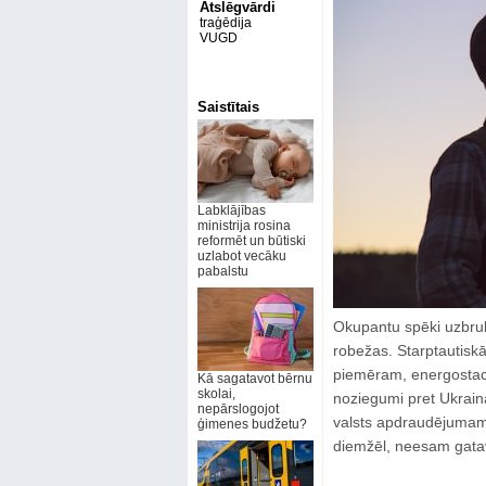
Atslēgvārdi
traģēdija
VUGD
Saistītais
Labklājības
ministrija rosina
reformēt un būtiski
uzlabot vecāku
pabalstu
Okupantu spēki uzbru
robežas. Starptautiskās
piemēram, energostacij
Kā sagatavot bērnu
skolai,
noziegumi pret Ukrain
nepārslogojot
valsts apdraudējumam 
ģimenes budžetu?
diemžēl, neesam gatav