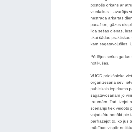
postošs orkāns ar ātru
vienlaikus – avarējis v
nestrādā ārkārtas dien
pasažieri, gāzes eksp
ilga sešas dienas, ies
tikai šādas praktiskas
kam sagatavojušies. Un
Pēdējos sešus gadus u
notikušas.
VUGD priekšnieka viet
organizēšana sevī iet
publiskais iepirkums pa
sagatavošanam jo viņi
traumām. Tad, izejot n
scenārijs tiek veidots
vajadzētu nonākt pie t
pārfrāzējot to, ko jūs 
mācības vispār notikt