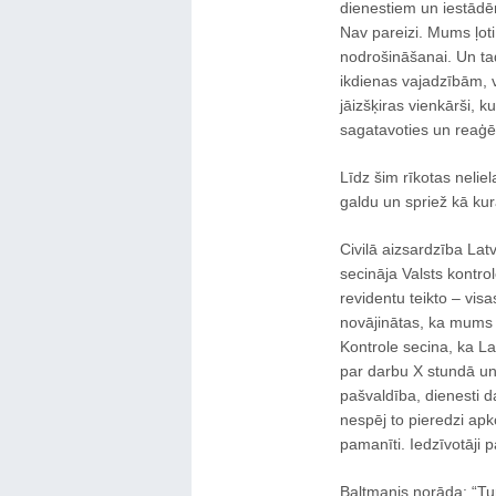
dienestiem un iestādēm
Nav pareizi. Mums ļoti
nodrošināšanai. Un tad
ikdienas vajadzībām, v
jāizšķiras vienkārši, 
sagatavoties un reaģē
Līdz šim rīkotas neliel
galdu un spriež kā kurā
Civilā aizsardzība Latv
secināja Valsts kontrol
revidentu teikto – vis
novājinātas, ka mums v
Kontrole secina, ka La
par darbu X stundā un
pašvaldība, dienesti 
nespēj to pieredzi apk
pamanīti. Iedzīvotāji 
Baltmanis norāda: “Tu