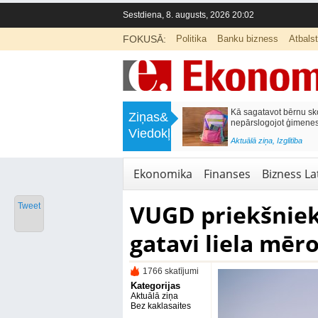
Sestdiena, 8. augusts, 2026 20:02
FOKUSĀ:
Politika
Banku bizness
Atbals
>
Labklājības ministrija rosina reformēt
Kā sagatavot bērnu sko
Ziņas&
un būtiski uzlabot vecāku pabalstu
nepārslogojot ģimene
Viedokļi
<
Aktuālā ziņa
,
Ekonomika
Aktuālā ziņa
,
Izglītība
Ekonomika
Finanses
Bizness Lat
VUGD priekšniek
Tweet
gatavi liela mēr
1766 skatījumi
Kategorijas
Aktuālā ziņa
Bez kaklasaites