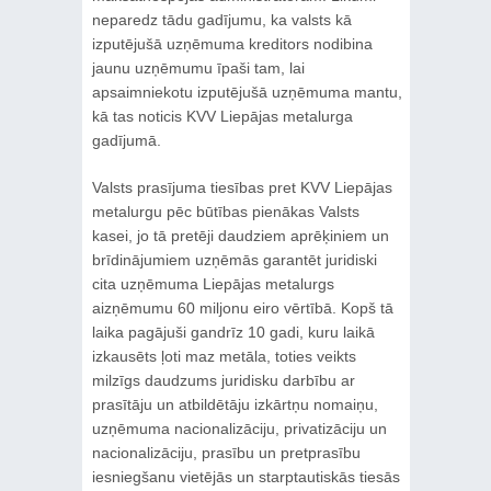
neparedz tādu gadījumu, ka valsts kā
izputējušā uzņēmuma kreditors nodibina
jaunu uzņēmumu īpaši tam, lai
apsaimniekotu izputējušā uzņēmuma mantu,
kā tas noticis KVV Liepājas metalurga
gadījumā.
Valsts prasījuma tiesības pret KVV Liepājas
metalurgu pēc būtības pienākas Valsts
kasei, jo tā pretēji daudziem aprēķiniem un
brīdinājumiem uzņēmās garantēt juridiski
cita uzņēmuma Liepājas metalurgs
aizņēmumu 60 miljonu eiro vērtībā. Kopš tā
laika pagājuši gandrīz 10 gadi, kuru laikā
izkausēts ļoti maz metāla, toties veikts
milzīgs daudzums juridisku darbību ar
prasītāju un atbildētāju izkārtņu nomaiņu,
uzņēmuma nacionalizāciju, privatizāciju un
nacionalizāciju, prasību un pretprasību
iesniegšanu vietējās un starptautiskās tiesās