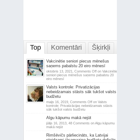
Top
Komentāri
Šķirkļi
Vakcinētie seniori piecus mēnešus
saņems pabalstu 20 eiro mēnesī
oktobris 13, 2021,
Comments Off
on Vakcinētie
seniori piecus mēnešus saņems pabalstu 20
eiro mēnesī
Valsts kontrole: Privatizācijas
nebeidzamais stāsts sāk tukšot valsts
budžetu
maijs 16, 2019,
Comments Off
on Valsts
kontrole: Privatizācijas nebeidzamais stāsts
sāk tukšot valsts budžetu
Algu kāpumu makā nejūt
jūlijs 16, 2013,
48 Comments
on Algu kāpumu
makā nejūt
Rimšēvičs pārliecināts, ka Latvijai
steidzami jāsamazina budžeta deficīts