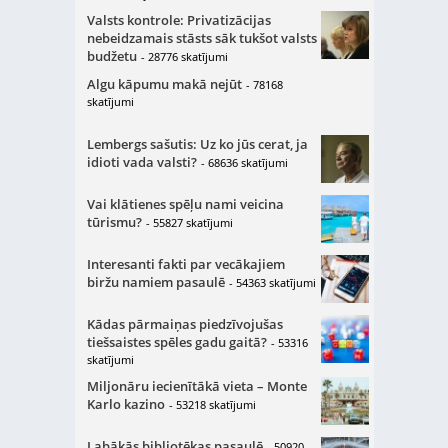
Valsts kontrole: Privatizācijas
nebeidzamais stāsts sāk tukšot valsts
budžetu
- 28776 skatījumi
Algu kāpumu makā nejūt
- 78168
skatījumi
Lembergs sašutis: Uz ko jūs cerat, ja
idioti vada valsti?
- 68636 skatījumi
Vai klātienes spēļu nami veicina
tūrismu?
- 55827 skatījumi
Interesanti fakti par vecākajiem
biržu namiem pasaulē
- 54363 skatījumi
Kādas pārmaiņas piedzīvojušas
tiešsaistes spēles gadu gaitā?
- 53316
skatījumi
Miljonāru iecienītākā vieta – Monte
Karlo kazino
- 53218 skatījumi
Labākās bibliotēkas pasaulē
- 50920