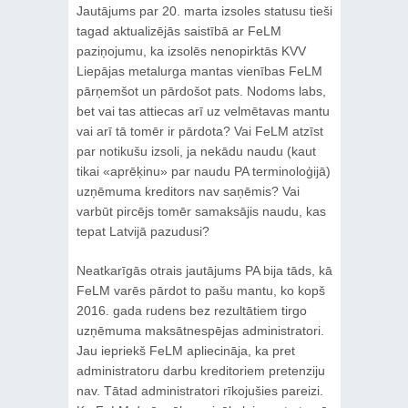
Jautājums par 20. marta izsoles statusu tieši
tagad aktualizējās saistībā ar FeLM
paziņojumu, ka izsolēs nenopirktās KVV
Liepājas metalurga mantas vienības FeLM
pārņemšot un pārdošot pats. Nodoms labs,
bet vai tas attiecas arī uz velmētavas mantu
vai arī tā tomēr ir pārdota? Vai FeLM atzīst
par notikušu izsoli, ja nekādu naudu (kaut
tikai «aprēķinu» par naudu PA terminoloģijā)
uzņēmuma kreditors nav saņēmis? Vai
varbūt pircējs tomēr samaksājis naudu, kas
tepat Latvijā pazudusi?
Neatkarīgās otrais jautājums PA bija tāds, kā
FeLM varēs pārdot to pašu mantu, ko kopš
2016. gada rudens bez rezultātiem tirgo
uzņēmuma maksātnespējas administratori.
Jau iepriekš FeLM apliecināja, ka pret
administratoru darbu kreditoriem pretenziju
nav. Tātad administratori rīkojušies pareizi.