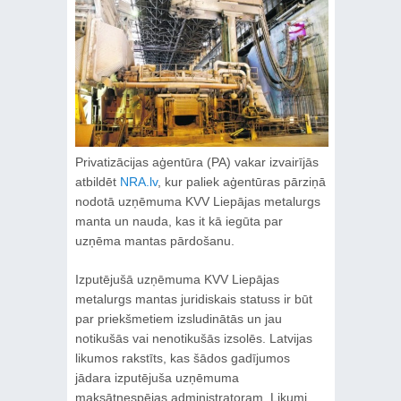
Privatizācijas aģentūra (PA) vakar izvairījās
atbildēt
NRA.lv
, kur paliek aģentūras pārziņā
nodotā uzņēmuma KVV Liepājas metalurgs
manta un nauda, kas it kā iegūta par
uzņēma mantas pārdošanu.
Izputējušā uzņēmuma KVV Liepājas
metalurgs mantas juridiskais statuss ir būt
par priekšmetiem izsludinātās un jau
notikušās vai nenotikušās izsolēs. Latvijas
likumos rakstīts, kas šādos gadījumos
jādara izputējuša uzņēmuma
maksātnespējas administratoram. Likumi