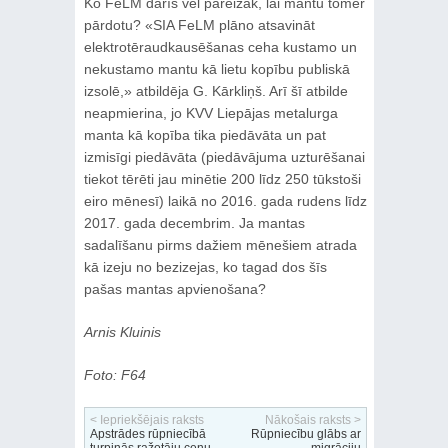
Ko FeLM darīs vēl pareizāk, lai mantu tomēr
pārdotu? «SIA FeLM plāno atsavināt
elektrotēraudkausēšanas ceha kustamo un
nekustamo mantu kā lietu kopību publiskā
izsolē,» atbildēja G. Kārkliņš. Arī šī atbilde
neapmierina, jo KVV Liepājas metalurga
manta kā kopība tika piedāvāta un pat
izmisīgi piedāvāta (piedāvājuma uzturēšanai
tiekot tērēti jau minētie 200 līdz 250 tūkstoši
eiro mēnesī) laikā no 2016. gada rudens līdz
2017. gada decembrim. Ja mantas
sadalīšanu pirms dažiem mēnešiem atrada
kā izeju no bezizejas, ko tagad dos šīs
pašas mantas apvienošana?
Arnis Kluinis
Foto: F64
< Iepriekšējais raksts
Nākošais raksts >
Apstrādes rūpniecībā
Rūpniecību glābs ar
turpinās ražotāju cenu
migrāciju