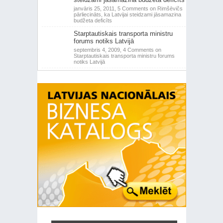
janvāris 25, 2011,
5 Comments
on Rimšēvičs
pārliecināts, ka Latvijai steidzami jāsamazina
budžeta deficīts
Starptautiskais transporta ministru
forums notiks Latvijā
septembris 4, 2009,
4 Comments
on
Starptautiskais transporta ministru forums
notiks Latvijā