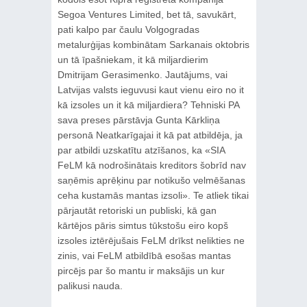
Segoa Ventures Limited, bet tā, savukārt,
pati kalpo par čaulu Volgogradas
metalurģijas kombinātam Sarkanais oktobris
un tā īpašniekam, it kā miljardierim
Dmitrijam Gerasimenko. Jautājums, vai
Latvijas valsts ieguvusi kaut vienu eiro no it
kā izsoles un it kā miljardiera? Tehniski PA
sava preses pārstāvja Gunta Kārkliņa
personā Neatkarīgajai it kā pat atbildēja, ja
par atbildi uzskatītu atzīšanos, ka «SIA
FeLM kā nodrošinātais kreditors šobrīd nav
saņēmis aprēķinu par notikušo velmēšanas
ceha kustamās mantas izsoli». Te atliek tikai
pārjautāt retoriski un publiski, kā gan
kārtējos pāris simtus tūkstošu eiro kopš
izsoles iztērējušais FeLM drīkst nelikties ne
zinis, vai FeLM atbildībā esošas mantas
pircējs par šo mantu ir maksājis un kur
palikusi nauda.