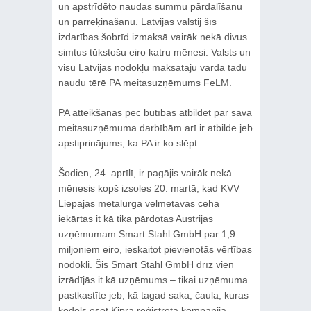
un apstrīdēto naudas summu pārdalīšanu
un pārrēķināšanu. Latvijas valstij šīs
izdarības šobrīd izmaksā vairāk nekā divus
simtus tūkstošu eiro katru mēnesi. Valsts un
visu Latvijas nodokļu maksātāju vārdā tādu
naudu tērē PA meitasuzņēmums FeLM.
PA atteikšanās pēc būtības atbildēt par sava
meitasuzņēmuma darbībām arī ir atbilde jeb
apstiprinājums, ka PA ir ko slēpt.
Šodien, 24. aprīlī, ir pagājis vairāk nekā
mēnesis kopš izsoles 20. martā, kad KVV
Liepājas metalurga velmētavas ceha
iekārtas it kā tika pārdotas Austrijas
uzņēmumam Smart Stahl GmbH par 1,9
miljoniem eiro, ieskaitot pievienotās vērtības
nodokli. Šis Smart Stahl GmbH drīz vien
izrādījās it kā uzņēmums – tikai uzņēmuma
pastkastīte jeb, kā tagad saka, čaula, kuras
kodols esot Kiprā reģistrētā kompānija