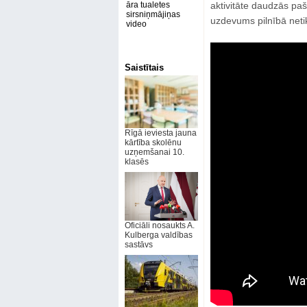
āra tualetes
aktivitāte daudzās pa
sirsniņmājiņas
uzdevums pilnībā netikš
video
Saistītais
Rīgā ieviesta jauna
kārtība skolēnu
uzņemšanai 10.
klasēs
Oficiāli nosaukts A.
Kulberga valdības
sastāvs