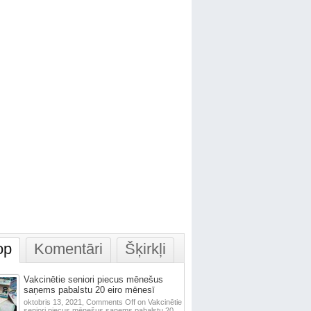
op
Komentāri
Šķirkļi
Vakcinētie seniori piecus mēnešus
saņems pabalstu 20 eiro mēnesī
oktobris 13, 2021,
Comments Off
on Vakcinētie
seniori piecus mēnešus saņems pabalstu 20