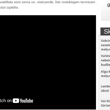
švaldībās esot zema un, visticamāk, līdz noteiktajam termiņam
ot izpildīts.
Sk
Vakci
saņem
skatīju
Valsts
nebeid
budže
Algu 
skatīju
Lember
idioti
Vai kl
tūris