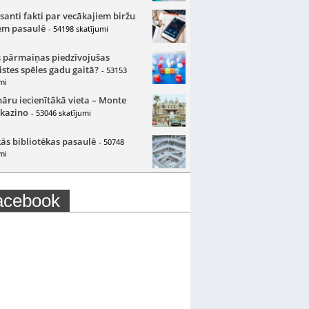
santi fakti par vecākajiem biržu
m pasaulē
- 54198 skatījumi
 pārmaiņas piedzīvojušas
istes spēles gadu gaitā?
- 53153
mi
nāru iecienītākā vieta – Monte
 kazino
- 53046 skatījumi
ās bibliotēkas pasaulē
- 50748
mi
acebook