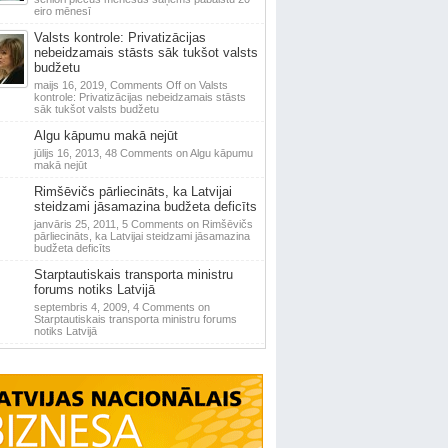
eiro mēnesī
Valsts kontrole: Privatizācijas
nebeidzamais stāsts sāk tukšot valsts
budžetu
maijs 16, 2019,
Comments Off
on Valsts
kontrole: Privatizācijas nebeidzamais stāsts
sāk tukšot valsts budžetu
Algu kāpumu makā nejūt
jūlijs 16, 2013,
48 Comments
on Algu kāpumu
makā nejūt
Rimšēvičs pārliecināts, ka Latvijai
steidzami jāsamazina budžeta deficīts
janvāris 25, 2011,
5 Comments
on Rimšēvičs
pārliecināts, ka Latvijai steidzami jāsamazina
budžeta deficīts
Starptautiskais transporta ministru
forums notiks Latvijā
septembris 4, 2009,
4 Comments
on
Starptautiskais transporta ministru forums
notiks Latvijā