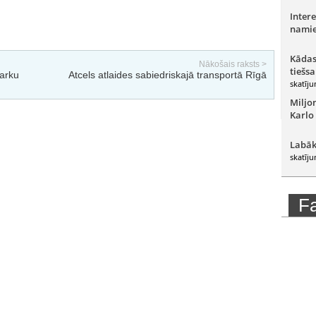
Intere
namie
Kādas
Nākošais raksts >
tiešsa
parku
Atcels atlaides sabiedriskajā transportā Rīgā
skatīju
Miljo
Karlo
Labāk
skatīju
F