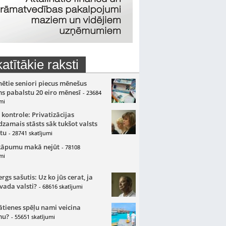
atītākie raksti
nētie seniori piecus mēnešus
s pabalstu 20 eiro mēnesī
- 23684
mi
 kontrole: Privatizācijas
zamais stāsts sāk tukšot valsts
tu
- 28741 skatījumi
kāpumu makā nejūt
- 78108
mi
gs sašutis: Uz ko jūs cerat, ja
 vada valsti?
- 68616 skatījumi
ātienes spēļu nami veicina
mu?
- 55651 skatījumi