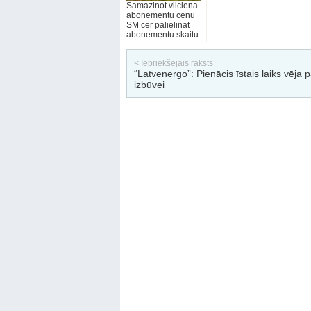
Samazinot vilciena
abonementu cenu
SM cer palielināt
abonementu skaitu
< Iepriekšējais raksts
“Latvenergo”: Pienācis īstais laiks vēja 
izbūvei