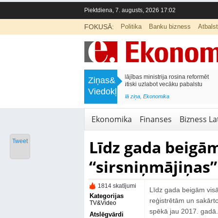
Piektdiena, 7. augusts, 2026 17:02
FOKUSĀ:
Politika
Banku bizness
Atbals
>
Labklājības ministrija rosina reformēt
Kā sagatavot bērnu sko
Ziņas&
un būtiski uzlabot vecāku pabalstu
nepārslogojot ģimene
Viedokļi
<
Aktuālā ziņa
,
Ekonomika
Aktuālā ziņa
,
Izglītība
Ekonomika
Finanses
Bizness Lat
Līdz gada beigām
Tweet
“sirsniņmājiņas”
1814 skatījumi
Līdz gada beigām visā
Kategorijas
reģistrētām un sakārto
TV&Video
spēkā jau 2017. gadā. 
Atslēgvārdi