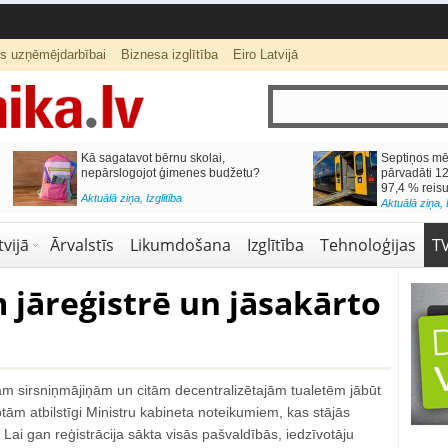
ts uzņēmējdarbībai
Biznesa izglītība
Eiro Latvijā
lai,
Septiņos mēnešos Vivi vilcienos
s budžetu?
pārvadāti 12 miljoni pasažieru; jūlijā
97,4 % reisu izpildīti laikā
Aktuālā ziņa
,
Bizness Latvijā
,
Tirdzniecība
vijā
Ārvalstīs
Likumdošana
Izglītība
Tehnoloģijas
T
 jāreģistrē un jāsakārto
m sirsniņmājiņām un citām decentralizētajām tualetēm jābūt
tām atbilstīgi Ministru kabineta noteikumiem, kas stājās
Lai gan reģistrācija sākta visās pašvaldībās, iedzīvotāju