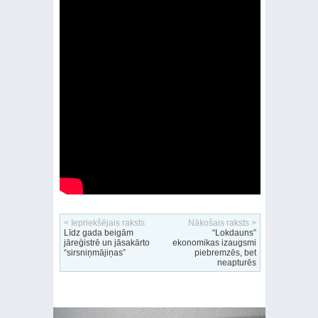
< Iepriekšējais raksts
Nākošais raksts >
Līdz gada beigām
“Lokdauns”
jāreģistrē un jāsakārto
ekonomikas izaugsmi
“sirsniņmājiņas”
piebremzēs, bet
neapturēs