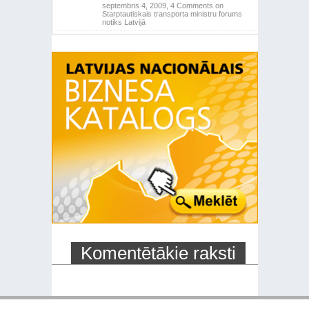
septembris 4, 2009,
4 Comments
on
Starptautiskais transporta ministru forums
notiks Latvijā
Komentētākie raksti