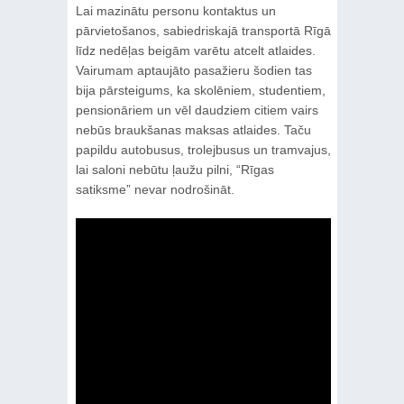
Lai mazinātu personu kontaktus un
pārvietošanos, sabiedriskajā transportā Rīgā
līdz nedēļas beigām varētu atcelt atlaides.
Vairumam aptaujāto pasažieru šodien tas
bija pārsteigums, ka skolēniem, studentiem,
pensionāriem un vēl daudziem citiem vairs
nebūs braukšanas maksas atlaides. Taču
papildu autobusus, trolejbusus un tramvajus,
lai saloni nebūtu ļaužu pilni, “Rīgas
satiksme” nevar nodrošināt.