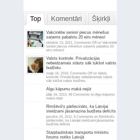
Top
Komentāri
Šķirkļi
Vakcinētie seniori piecus mēnešus
saņems pabalstu 20 eiro mēnesī
oktobris 13, 2021,
Comments Off
on Vakcinētie
seniori piecus mēnešus saņems pabalstu 20
eiro mēnesī
Valsts kontrole: Privatizācijas
nebeidzamais stāsts sāk tukšot valsts
budžetu
maijs 16, 2019,
Comments Off
on Valsts
kontrole: Privatizācijas nebeidzamais stāsts
sāk tukšot valsts budžetu
Algu kāpumu makā nejūt
jūlijs 16, 2013,
48 Comments
on Algu kāpumu
makā nejūt
Rimšēvičs pārliecināts, ka Latvijai
steidzami jāsamazina budžeta deficīts
janvāris 25, 2011,
5 Comments
on Rimšēvičs
pārliecināts, ka Latvijai steidzami jāsamazina
budžeta deficīts
Starptautiskais transporta ministru
forums notiks Latvijā