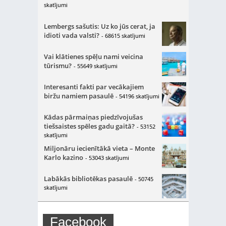
skatījumi
Lembergs sašutis: Uz ko jūs cerat, ja
idioti vada valsti?
- 68615 skatījumi
Vai klātienes spēļu nami veicina
tūrismu?
- 55649 skatījumi
Interesanti fakti par vecākajiem
biržu namiem pasaulē
- 54196 skatījumi
Kādas pārmaiņas piedzīvojušas
tiešsaistes spēles gadu gaitā?
- 53152
skatījumi
Miljonāru iecienītākā vieta – Monte
Karlo kazino
- 53043 skatījumi
Labākās bibliotēkas pasaulē
- 50745
skatījumi
Facebook