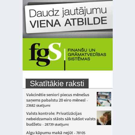
Skatītākie raksti
Vakcinētie seniori piecus mēnešus
saņems pabalstu 20 eiro mēnesī
-
23682 skatījumi
Valsts kontrole: Privatizācijas
nebeidzamais stāsts sāk tukšot valsts
budžetu
- 28739 skatījumi
Algu kāpumu makā nejūt
- 78105