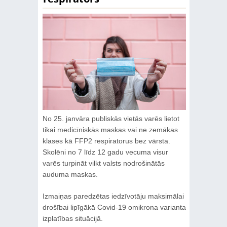
No 25. janvāra publiskās vietās varēs lietot
tikai medicīniskās maskas vai ne zemākas
klases kā FFP2 respiratorus bez vārsta.
Skolēni no 7 līdz 12 gadu vecuma visur
varēs turpināt vilkt valsts nodrošinātās
auduma maskas.
Izmaiņas paredzētas iedzīvotāju maksimālai
drošībai lipīgākā Covid-19 omikrona varianta
izplatības situācijā.