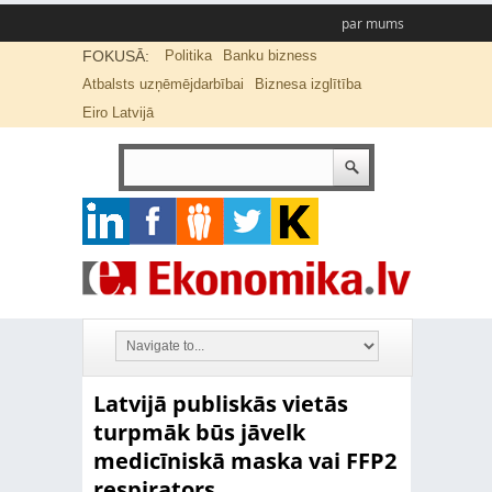
par mums
FOKUSĀ:
Politika
Banku bizness
Atbalsts uzņēmējdarbībai
Biznesa izglītība
Eiro Latvijā
Latvijā publiskās vietās
turpmāk būs jāvelk
medicīniskā maska vai FFP2
respirators