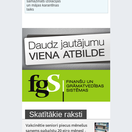
samazināts izolācijas
un mājas karantīnas
laiks
Skatītākie raksti
Vakcinētie seniori piecus mēnešus
saņems pabalstu 20 eiro mēnesī
-