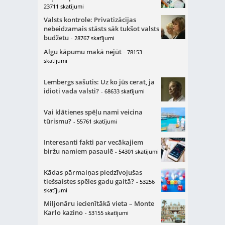
23711 skatījumi
Valsts kontrole: Privatizācijas
nebeidzamais stāsts sāk tukšot valsts
budžetu
- 28767 skatījumi
Algu kāpumu makā nejūt
- 78153
skatījumi
Lembergs sašutis: Uz ko jūs cerat, ja
idioti vada valsti?
- 68633 skatījumi
Vai klātienes spēļu nami veicina
tūrismu?
- 55761 skatījumi
Interesanti fakti par vecākajiem
biržu namiem pasaulē
- 54301 skatījumi
Kādas pārmaiņas piedzīvojušas
tiešsaistes spēles gadu gaitā?
- 53256
skatījumi
Miljonāru iecienītākā vieta – Monte
Karlo kazino
- 53155 skatījumi