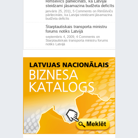
Rimšēvičs pārliecināts, ka Latvijai
steidzami jāsamazina budžeta deficīts
janvāris 25, 2011,
5 Comments
on Rimšēvičs
pārliecināts, ka Latvijai steidzami jāsamazina
budžeta deficīts
Starptautiskais transporta ministru
forums notiks Latvijā
septembris 4, 2009,
4 Comments
on
Starptautiskais transporta ministru forums
notiks Latvijā