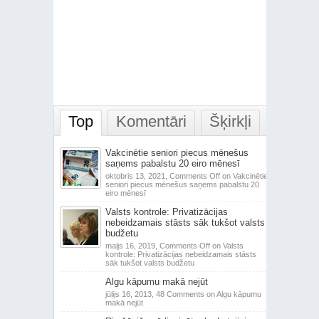
Top
Komentāri
Šķirkļi
Vakcinētie seniori piecus mēnešus
saņems pabalstu 20 eiro mēnesī
oktobris 13, 2021,
Comments Off
on Vakcinētie
seniori piecus mēnešus saņems pabalstu 20
eiro mēnesī
Valsts kontrole: Privatizācijas
nebeidzamais stāsts sāk tukšot valsts
budžetu
maijs 16, 2019,
Comments Off
on Valsts
kontrole: Privatizācijas nebeidzamais stāsts
sāk tukšot valsts budžetu
Algu kāpumu makā nejūt
jūlijs 16, 2013,
48 Comments
on Algu kāpumu
makā nejūt