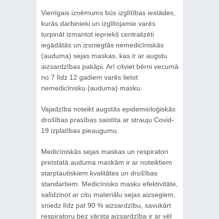
Vienīgais izņēmums būs izglītības iestādes,
kurās darbinieki un izglītojamie varēs
turpināt izmantot iepriekš centralizēti
iegādātās un izsniegtās nemedicīniskās
(auduma) sejas maskas, kas ir ar augstu
aizsardzības pakāpi. Arī citviet bērni vecumā
no 7 līdz 12 gadiem varēs lietot
nemedicīnisku (auduma) masku.
Vajadzība noteikt augstās epidemioloģiskās
drošības prasības saistīta ar strauju Covid-
19 izplatības pieaugumu.
Medicīniskās sejas maskas un respiratori
pretstatā auduma maskām ir ar noteiktiem
starptautiskiem kvalitātes un drošības
standartiem. Medicīnisko masku efektivitāte,
salīdzinot ar citu materiālu sejas aizsegiem,
sniedz līdz pat 90 % aizsardzību, savukārt
respiratoru bez vārsta aizsardzība ir ar vēl