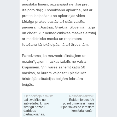
augstāku līmeni, aizsargājot ne tikai pret
izelpoto daļiņu nonākšanu apkārtnē, bet arī
pret to ieelpošanu no apkārtējās vides.
Līdzīga prakse pastāv arī citās valstīs,
piemēram, Austrijā, Grieķijā, Slovēnijā, Itālijā
un citviet, kur nemedicīniskās maskas aizstāj
ar medicīnisko masku un respiratoru
lietošanu kā iekštelpās, tā arī ārpus tām.
Paredzams, ka maznodrošinātajiem un
mazturīgajiem maskas izdalīs no valsts
krājumiem. Viņi varēs saņemt katrs 50
maskas, ar kurām vajadzētu pietikt līdz
ārkārtējās situācijas beigām februāra
beigās.
< Iepriekšējais raksts
Nākošais raksts >
Lai izvairītos no
Epidemiologs: Uz
sabiedrībai kritiski
pusotru mēnesi mums
svarīgu nozaru
ir jāatsakās no ierastām
darbības
komforta jomām
pārtraukšanas,