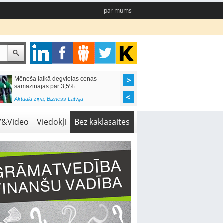
par mums
Mēneša laikā degvielas cenas
Rīgas pašvaldības sko
samazinājās par 3,5%
pieejamas 192 vietas 
Aktuālā ziņa
,
Bizness Latvijā
Aktuālā ziņa
,
Izglītība
V&Video
Viedokļi
Bez kaklasaites