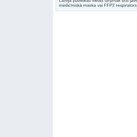
Latvijā publiskās vietās turpmāk būs jāv
medicīniskā maska vai FFP2 respirators