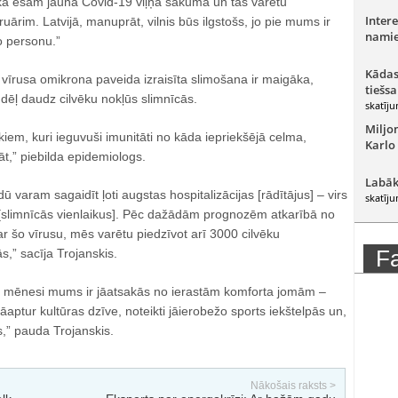
, ka esam jauna Covid-19 viļņa sākumā un tas varētu
Intere
bruārim. Latvijā, manuprāt, vilnis būs ilgstošs, jo pie mums ir
namie
o personu.”
Kādas
a vīrusa omikrona paveida izraisīta slimošana ir maigāka,
tiešsa
dēļ daudz cilvēku nokļūs slimnīcās.
skatīju
Miljo
iem, kuri ieguvuši imunitāti no kāda iepriekšējā celma,
Karlo
āt,” piebilda epidemiologs.
Labāk
 varam sagaidīt ļoti augstas hospitalizācijas [rādītājus] – virs
skatīju
slimnīcās vienlaikus]. Pēc dažādām prognozēm atkarībā no
ar šo vīrusu, mēs varētu piedzīvot arī 3000 cilvēku
F
ās,” sacīja Trojanskis.
u mēnesi mums ir jāatsakās no ierastām komforta jomām –
jāaptur kultūras dzīve, noteikti jāierobežo sports iekštelpās un,
s,” pauda Trojanskis.
Nākošais raksts >