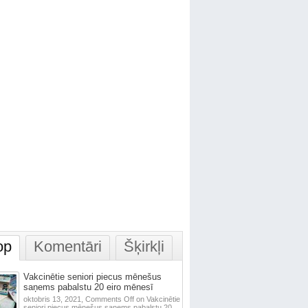
op
Komentāri
Šķirkļi
Vakcinētie seniori piecus mēnešus
saņems pabalstu 20 eiro mēnesī
oktobris 13, 2021,
Comments Off
on Vakcinētie
seniori piecus mēnešus saņems pabalstu 20