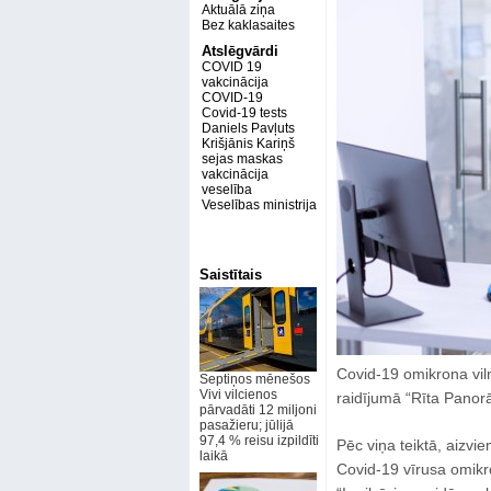
Aktuālā ziņa
Bez kaklasaites
Atslēgvārdi
COVID 19
vakcinācija
COVID-19
Covid-19 tests
Daniels Pavļuts
Krišjānis Kariņš
sejas maskas
vakcinācija
veselība
Veselības ministrija
Saistītais
Covid-19 omikrona viln
Septiņos mēnešos
Vivi vilcienos
raidījumā “Rīta Panorā
pārvadāti 12 miljoni
pasažieru; jūlijā
97,4 % reisu izpildīti
Pēc viņa teiktā, aizvie
laikā
Covid-19 vīrusa omikro