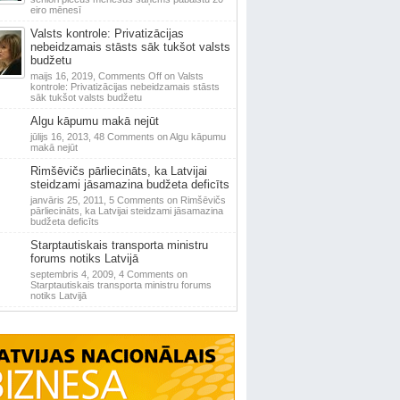
eiro mēnesī
Valsts kontrole: Privatizācijas
nebeidzamais stāsts sāk tukšot valsts
budžetu
maijs 16, 2019,
Comments Off
on Valsts
kontrole: Privatizācijas nebeidzamais stāsts
sāk tukšot valsts budžetu
Algu kāpumu makā nejūt
jūlijs 16, 2013,
48 Comments
on Algu kāpumu
makā nejūt
Rimšēvičs pārliecināts, ka Latvijai
steidzami jāsamazina budžeta deficīts
janvāris 25, 2011,
5 Comments
on Rimšēvičs
pārliecināts, ka Latvijai steidzami jāsamazina
budžeta deficīts
Starptautiskais transporta ministru
forums notiks Latvijā
septembris 4, 2009,
4 Comments
on
Starptautiskais transporta ministru forums
notiks Latvijā