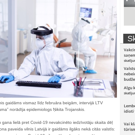
Sk
Vakci
saņem
skatīju
Valsts
nebeid
budže
Algu 
skatīju
is gaidāms vismaz līdz februāra beigām, intervijā LTV
Lember
ma” norādīja epidemiologs Ņikita Trojanskis.
idioti
n gana lielā pret Covid-19 nevakcinēto iedzīvotāju skaita dēļ
Vai kl
na paveida vilnis Latvijā ir gaidāms ilgāks nekā citās valstīs:
tūris