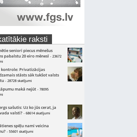
atītākie raksti
nētie seniori piecus mēnešus
s pabalstu 20 eiro mēnesī
- 23672
mi
 kontrole: Privatizācijas
zamais stāsts sāk tukšot valsts
tu
- 28728 skatījumi
kāpumu makā nejūt
- 78095
mi
gs sašutis: Uz ko jūs cerat, ja
 vada valsti?
- 68614 skatījumi
ātienes spēļu nami veicina
mu?
- 55601 skatījumi