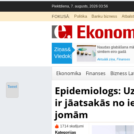
Piektdiena, 7. augusts, 2026 03:56
FOKUSĀ:
Politika
Banku bizness
Atbals
>
Septiņos mēnešos Vivi vilcienos
Naudas glabāšana māj
Ziņas&
pārvadāti 12 miljoni pasažieru; jūlijā
simtiem eiro gadā
Viedokļi
97,4 % reisu izpildīti laikā
<
Aktuālā ziņa
,
Finanses
Aktuālā ziņa
,
Bizness Latvijā
,
Tirdzniecība
Ekonomika
Finanses
Bizness Lat
Epidemiologs: U
Tweet
ir jāatsakās no 
jomām
1714 skatījumi
Kategorijas