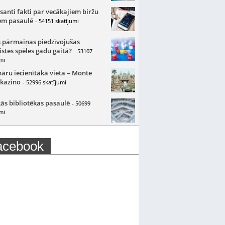
santi fakti par vecākajiem biržu
m pasaulē
- 54151 skatījumi
 pārmaiņas piedzīvojušas
istes spēles gadu gaitā?
- 53107
mi
nāru iecienītākā vieta – Monte
 kazino
- 52996 skatījumi
ās bibliotēkas pasaulē
- 50699
mi
acebook