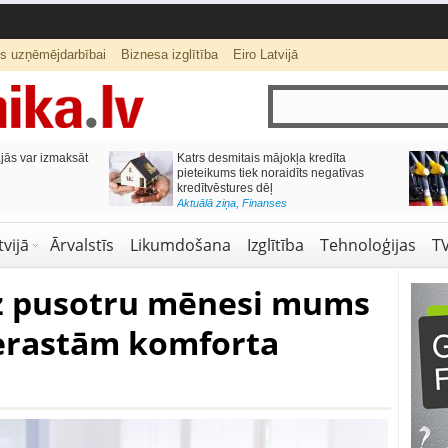
ts uzņēmējdarbībai
Biznesa izglītība
Eiro Latvijā
ās var izmaksāt
Katrs desmitais mājokļa kredīta
pieteikums tiek noraidīts negatīvas
kredītvēstures dēļ
Aktuālā ziņa
,
Finanses
vijā
Ārvalstīs
Likumdošana
Izglītība
Tehnoloģijas
T
z pusotru mēnesi mums
ierastām komforta