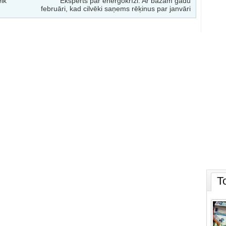
elk
Eksperts par energokrīzi: Ar bažām gadu
februāri, kad cilvēki saņems rēķinus par janvāri
T