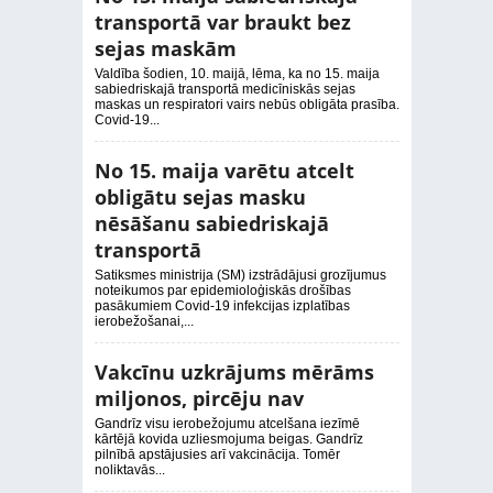
transportā var braukt bez
sejas maskām
Valdība šodien, 10. maijā, lēma, ka no 15. maija
sabiedriskajā transportā medicīniskās sejas
maskas un respiratori vairs nebūs obligāta prasība.
Covid-19...
No 15. maija varētu atcelt
obligātu sejas masku
nēsāšanu sabiedriskajā
transportā
Satiksmes ministrija (SM) izstrādājusi grozījumus
noteikumos par epidemioloģiskās drošības
pasākumiem Covid-19 infekcijas izplatības
ierobežošanai,...
Vakcīnu uzkrājums mērāms
miljonos, pircēju nav
Gandrīz visu ierobežojumu atcelšana iezīmē
kārtējā kovida uzliesmojuma beigas. Gandrīz
pilnībā apstājusies arī vakcinācija. Tomēr
noliktavās...