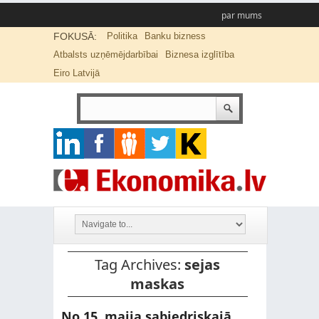
par mums
FOKUSĀ:
Politika
Banku bizness
Atbalsts uzņēmējdarbībai
Biznesa izglītība
Eiro Latvijā
Tag Archives:
sejas
maskas
No 15. maija sabiedriskajā