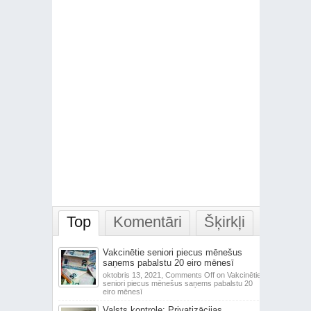
Top
Komentāri
Šķirkļi
Vakcinētie seniori piecus mēnešus
saņems pabalstu 20 eiro mēnesī
oktobris 13, 2021,
Comments Off
on Vakcinētie
seniori piecus mēnešus saņems pabalstu 20
eiro mēnesī
Valsts kontrole: Privatizācijas