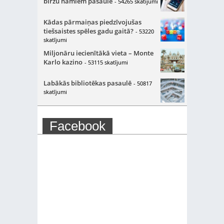
biržu namiem pasaulē
- 54265 skatījumi
Kādas pārmaiņas piedzīvojušas
tiešsaistes spēles gadu gaitā?
- 53220
skatījumi
Miljonāru iecienītākā vieta – Monte
Karlo kazino
- 53115 skatījumi
Labākās bibliotēkas pasaulē
- 50817
skatījumi
Facebook