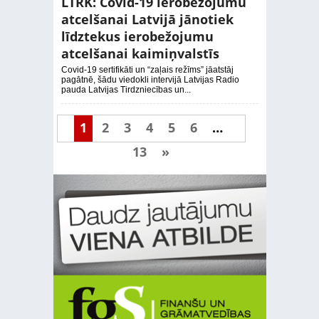
LTRK: Covid-19 ierobežojumu
atcelšanai Latvijā jānotiek
līdztekus ierobežojumu
atcelšanai kaimiņvalstīs
Covid-19 sertifikāti un “zaļais režīms” jāatstāj
pagātnē, šādu viedokli intervijā Latvijas Radio
pauda Latvijas Tirdzniecības un...
1
2
3
4
5
6
…
13
»