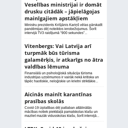
Veselības ministrijai ir domāt
drusku citādāk – jāpielāgojas
mainīgajiem apstākļiem
Ministru prezidents Krišjānis Kariņš vēlas pārskatīt
pandēmijas dēļ noteiktos ierobežojumus. Šorīt
intervijā TV3 raidījumā “900 sekundes”...
Vitenbergs: Vai Latvija arī
turpmāk būs tūrisma
galamērķis, ir atkarīgs no ātra
valdības lēmuma
Finansiālā un psiholoģiskā situācija tūrisma
industrijas uzņēmumos ir vairāk nekā kritiska un
tāpēc haotiskie, neloģiskie un krietni striktākie...
Aicinās mainīt karantīnas
prasības skolās
Covid-19 izplatības dēļ patlaban attālinātās
mācības notiek piektdaļā pamatskolas klašu un
mazliet mazāk vidusskolas klašu, šorīt intervijā...