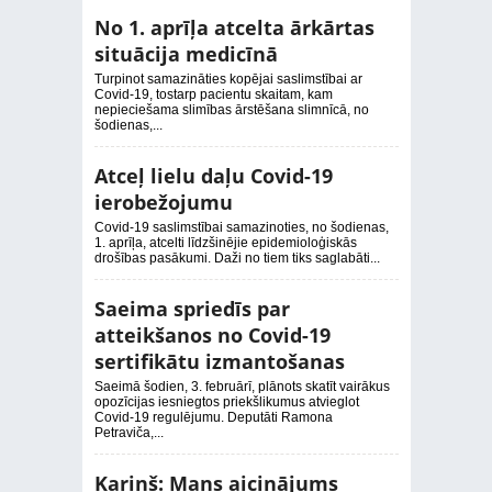
No 1. aprīļa atcelta ārkārtas
situācija medicīnā
Turpinot samazināties kopējai saslimstībai ar
Covid-19, tostarp pacientu skaitam, kam
nepieciešama slimības ārstēšana slimnīcā, no
šodienas,...
Atceļ lielu daļu Covid-19
ierobežojumu
Covid-19 saslimstībai samazinoties, no šodienas,
1. aprīļa, atcelti līdzšinējie epidemioloģiskās
drošības pasākumi. Daži no tiem tiks saglabāti...
Saeima spriedīs par
atteikšanos no Covid-19
sertifikātu izmantošanas
Saeimā šodien, 3. februārī, plānots skatīt vairākus
opozīcijas iesniegtos priekšlikumus atvieglot
Covid-19 regulējumu. Deputāti Ramona
Petraviča,...
Kariņš: Mans aicinājums