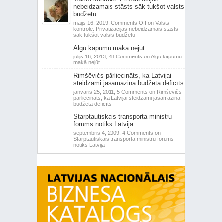
nebeidzamais stāsts sāk tukšot valsts
budžetu
maijs 16, 2019,
Comments Off
on Valsts
kontrole: Privatizācijas nebeidzamais stāsts
sāk tukšot valsts budžetu
Algu kāpumu makā nejūt
jūlijs 16, 2013,
48 Comments
on Algu kāpumu
makā nejūt
Rimšēvičs pārliecināts, ka Latvijai
steidzami jāsamazina budžeta deficīts
janvāris 25, 2011,
5 Comments
on Rimšēvičs
pārliecināts, ka Latvijai steidzami jāsamazina
budžeta deficīts
Starptautiskais transporta ministru
forums notiks Latvijā
septembris 4, 2009,
4 Comments
on
Starptautiskais transporta ministru forums
notiks Latvijā