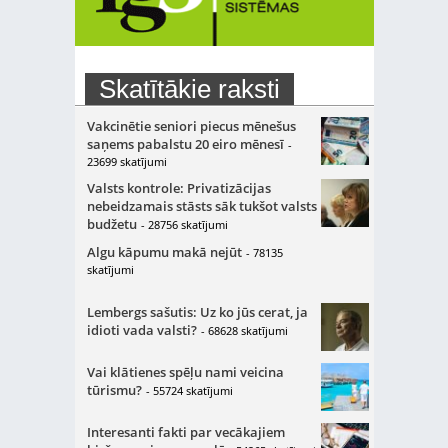
Skatītākie raksti
Vakcinētie seniori piecus mēnešus
saņems pabalstu 20 eiro mēnesī
-
23699 skatījumi
Valsts kontrole: Privatizācijas
nebeidzamais stāsts sāk tukšot valsts
budžetu
- 28756 skatījumi
Algu kāpumu makā nejūt
- 78135
skatījumi
Lembergs sašutis: Uz ko jūs cerat, ja
idioti vada valsti?
- 68628 skatījumi
Vai klātienes spēļu nami veicina
tūrismu?
- 55724 skatījumi
Interesanti fakti par vecākajiem