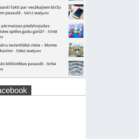
santi fakti par vecākajiem biržu
m pasaulē
- 54212 skatījumi
 pārmaiņas piedzīvojušas
istes spēles gadu gaitā?
- 53168
mi
nāru iecienītākā vieta – Monte
 kazino
- 53062 skatījumi
ās bibliotēkas pasaulē
- 50764
mi
acebook