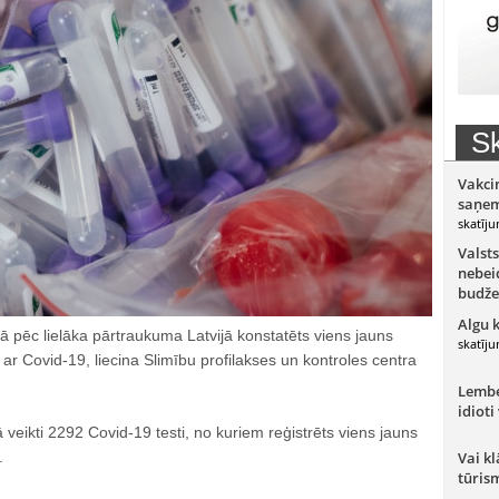
Sk
Vakci
saņem
skatīju
Valsts
nebeid
budže
Algu 
ā pēc lielāka pārtraukuma Latvijā konstatēts viens jauns
skatīju
r Covid-19, liecina Slimību profilakses un kontroles centra
Lember
idioti
 veikti 2292 Covid-19 testi, no kuriem reģistrēts viens jauns
.
Vai kl
tūris