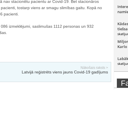
ā nav stacionētu pacientu ar Covid-19. Bet stacionāros
Intere
i pacienti, tostarp viens ar smagu slimības gaitu. Kopā no
namie
76 pacienti.
Kādas
45 086 izmeklējumi, saslimušas 1112 personas un 932
tiešsa
šas.
skatīju
Miljo
Karlo
Labāk
skatīju
Nākošais raksts >
Latvijā reģistrēts viens jauns Covid-19 gadījums
F