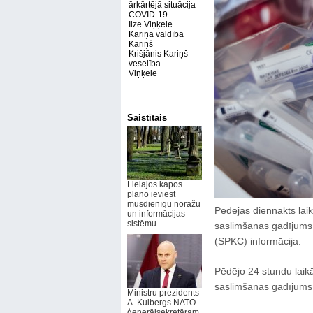
ārkārtējā situācija
COVID-19
Ilze Viņķele
Kariņa valdība
Kariņš
Krišjānis Kariņš
veselība
Viņķele
Saistītais
Lielajos kapos
plāno ieviest
mūsdienīgu norāžu
Pēdējās diennakts laik
un informācijas
sistēmu
saslimšanas gadījums a
(SPKC) informācija.
Pēdējo 24 stundu laikā
saslimšanas gadījums
Ministru prezidents
A. Kulbergs NATO
ģenerālsekretāram