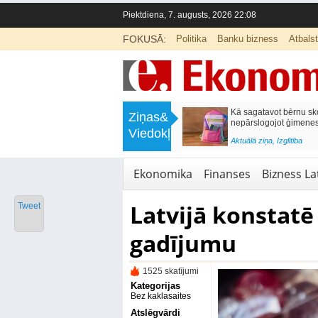
Piektdiena, 7. augusts, 2026 22:08
FOKUSĀ:
Politika
Banku bizness
Atbals
>
Labklājības ministrija rosina reformēt
Kā sagatavot bērnu sko
Ziņas&
un būtiski uzlabot vecāku pabalstu
nepārslogojot ģimene
Viedokļi
<
Aktuālā ziņa
,
Ekonomika
Aktuālā ziņa
,
Izglītība
Ekonomika
Finanses
Bizness Lat
Latvijā konstatē
Tweet
gadījumu
1525 skatījumi
Kategorijas
Bez kaklasaites
Atslēgvārdi