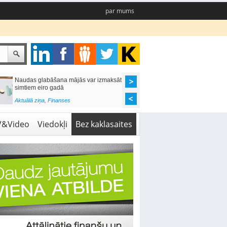
par mums
Naudas glabāšana mājās var izmaksāt
Katrs desmitais mājok
simtiem eiro gadā
pieteikums tiek noraid
kredītvēstures dēļ
Aktuālā ziņa
,
Finanses
Aktuālā ziņa
,
Finanses
V&Video
Viedokļi
Bez kaklasaites