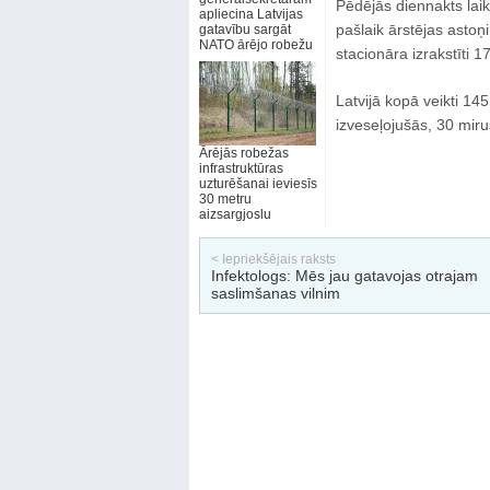
Pēdējās diennakts laik
apliecina Latvijas
pašlaik ārstējas astoņ
gatavību sargāt
NATO ārējo robežu
stacionāra izrakstīti 1
Latvijā kopā veikti 1
izveseļojušās, 30 miru
Ārējās robežas
infrastruktūras
uzturēšanai ieviesīs
30 metru
aizsargjoslu
< Iepriekšējais raksts
Infektologs: Mēs jau gatavojas otrajam
saslimšanas vilnim