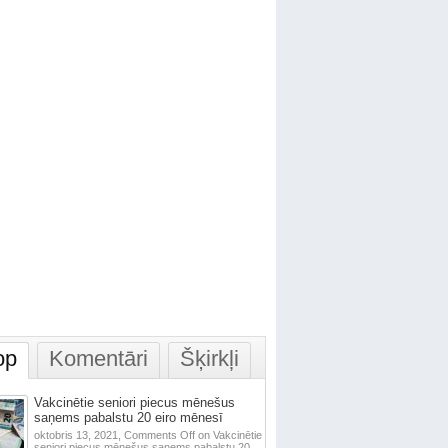
op
Komentāri
Šķirkļi
Vakcinētie seniori piecus mēnešus
saņems pabalstu 20 eiro mēnesī
oktobris 13, 2021,
Comments Off
on Vakcinētie
seniori piecus mēnešus saņems pabalstu 20