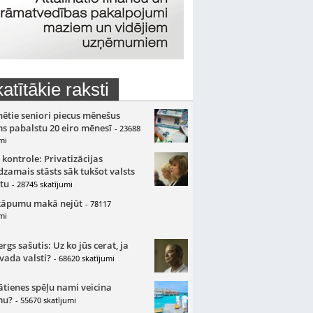
atītākie raksti
nētie seniori piecus mēnešus
s pabalstu 20 eiro mēnesī
- 23688
mi
 kontrole: Privatizācijas
zamais stāsts sāk tukšot valsts
tu
- 28745 skatījumi
kāpumu makā nejūt
- 78117
mi
gs sašutis: Uz ko jūs cerat, ja
 vada valsti?
- 68620 skatījumi
ātienes spēļu nami veicina
mu?
- 55670 skatījumi