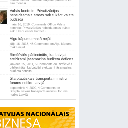
eiro mēnesī
Valsts kontrole: Privatizācijas
nebeidzamais stāsts sāk tukšot valsts
budžetu
maijs 16, 2019,
Comments Off
on Valsts
kontrole: Privatizācijas nebeidzamais stāsts
sāk tukšot valsts budžetu
Algu kāpumu makā nejūt
jūlijs 16, 2013,
48 Comments
on Algu kāpumu
makā nejūt
Rimšēvičs pārliecināts, ka Latvijai
steidzami jāsamazina budžeta deficīts
janvāris 25, 2011,
5 Comments
on Rimšēvičs
pārliecināts, ka Latvijai steidzami jāsamazina
budžeta deficīts
Starptautiskais transporta ministru
forums notiks Latvijā
septembris 4, 2009,
4 Comments
on
Starptautiskais transporta ministru forums
notiks Latvijā