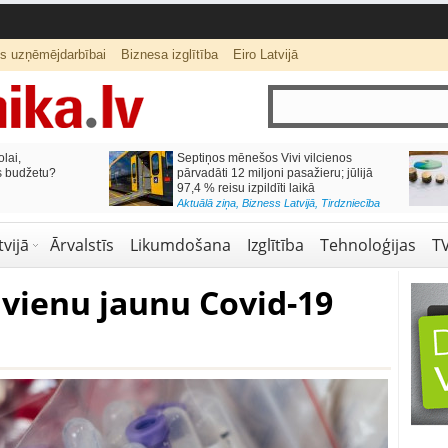
ts uzņēmējdarbībai
Biznesa izglītība
Eiro Latvijā
lai,
Septiņos mēnešos Vivi vilcienos
s budžetu?
pārvadāti 12 miljoni pasažieru; jūlijā
97,4 % reisu izpildīti laikā
Aktuālā ziņa
,
Bizness Latvijā
,
Tirdzniecība
vijā
Ārvalstīs
Likumdošana
Izglītība
Tehnoloģijas
T
 vienu jaunu Covid-19