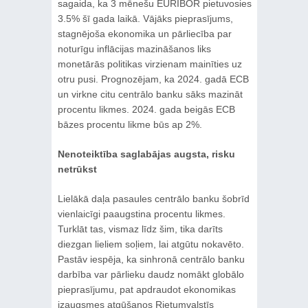
sagaida, ka 3 mēnešu EURIBOR pietuvosies
3.5% šī gada laikā. Vājāks pieprasījums,
stagnējoša ekonomika un pārliecība par
noturīgu inflācijas mazināšanos liks
monetārās politikas virzienam mainīties uz
otru pusi. Prognozējam, ka 2024. gadā ECB
un virkne citu centrālo banku sāks mazināt
procentu likmes. 2024. gada beigās ECB
bāzes procentu likme būs ap 2%.
Nenoteiktība saglabājas augsta, risku
netrūkst
Lielākā daļa pasaules centrālo banku šobrīd
vienlaicīgi paaugstina procentu likmes.
Turklāt tas, vismaz līdz šim, tika darīts
diezgan lieliem soļiem, lai atgūtu nokavēto.
Pastāv iespēja, ka sinhronā centrālo banku
darbība var pārlieku daudz nomākt globālo
pieprasījumu, pat apdraudot ekonomikas
izaugsmes atgūšanos Rietumvalstīs