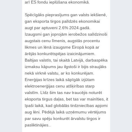
arī ES fondu ieplūšana ekonomikā.
Spēcīgāks pieprasījums gan valsts iekšienē,
gan eksporta tirgos palīdzēs ekonomikai
augt par aptuveni 2.6% 2024.gadā.
Izaugsmi gan joprojām ierobežos salīdzinoši
augstais cenu līmenis, augstās procentu
likmes un lēnā izaugsme Eiropā kopā ar
ārējās konkurētspējas izaicinājumiem.
Baltijas valstīs, tai skaitā Latvijā, darbaspēka
izmaksu kāpums jau ilgstoši ir bijis straujāks
nekā virknē valstu, ar ko konkurējam.
Enerģijas krīzes laikā sāpīgāk izjūtam
elektroenerģijas cenu atšķirības starp
valstīm. Līdz šim tas nav traucējis noturēt
eksporta tirgus daļas, bet tas var mainīties, it
īpaši laikā, kad globālās tirdzniecības apjomi
aug lēni. Pēdējā laikā uzņēmumu vērtējums
par savu spēju konkurēt ārvalstu tirgos ir
pasliktinājies..