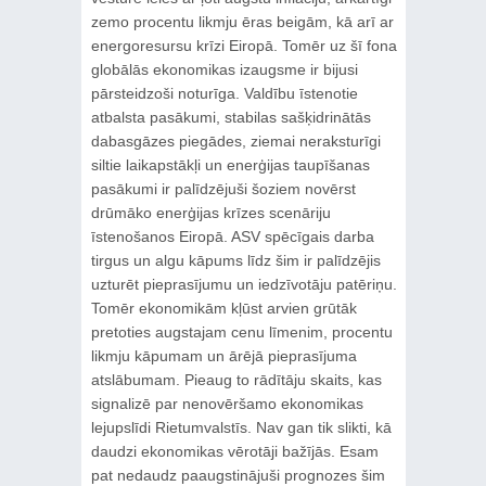
zemo procentu likmju ēras beigām, kā arī ar
energoresursu krīzi Eiropā. Tomēr uz šī fona
globālās ekonomikas izaugsme ir bijusi
pārsteidzoši noturīga. Valdību īstenotie
atbalsta pasākumi, stabilas sašķidrinātās
dabasgāzes piegādes, ziemai neraksturīgi
siltie laikapstākļi un enerģijas taupīšanas
pasākumi ir palīdzējuši šoziem novērst
drūmāko enerģijas krīzes scenāriju
īstenošanos Eiropā. ASV spēcīgais darba
tirgus un algu kāpums līdz šim ir palīdzējis
uzturēt pieprasījumu un iedzīvotāju patēriņu.
Tomēr ekonomikām kļūst arvien grūtāk
pretoties augstajam cenu līmenim, procentu
likmju kāpumam un ārējā pieprasījuma
atslābumam. Pieaug to rādītāju skaits, kas
signalizē par nenovēršamo ekonomikas
lejupslīdi Rietumvalstīs. Nav gan tik slikti, kā
daudzi ekonomikas vērotāji bažījās. Esam
pat nedaudz paaugstinājuši prognozes šim