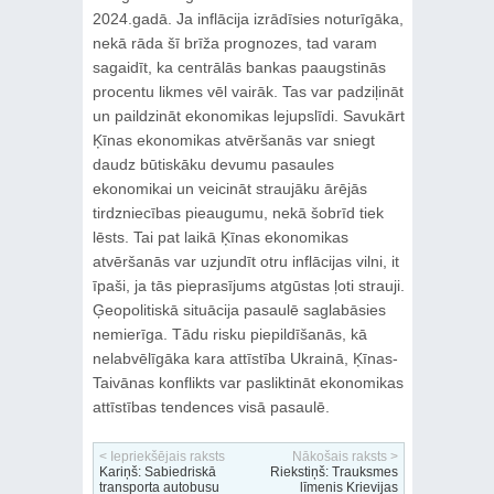
2024.gadā. Ja inflācija izrādīsies noturīgāka,
nekā rāda šī brīža prognozes, tad varam
sagaidīt, ka centrālās bankas paaugstinās
procentu likmes vēl vairāk. Tas var padziļināt
un paildzināt ekonomikas lejupslīdi. Savukārt
Ķīnas ekonomikas atvēršanās var sniegt
daudz būtiskāku devumu pasaules
ekonomikai un veicināt straujāku ārējās
tirdzniecības pieaugumu, nekā šobrīd tiek
lēsts. Tai pat laikā Ķīnas ekonomikas
atvēršanās var uzjundīt otru inflācijas vilni, it
īpaši, ja tās pieprasījums atgūstas ļoti strauji.
Ģeopolitiskā situācija pasaulē saglabāsies
nemierīga. Tādu risku piepildīšanās, kā
nelabvēlīgāka kara attīstība Ukrainā, Ķīnas-
Taivānas konflikts var pasliktināt ekonomikas
attīstības tendences visā pasaulē.
< Iepriekšējais raksts
Nākošais raksts >
Kariņš: Sabiedriskā
Riekstiņš: Trauksmes
transporta autobusu
līmenis Krievijas