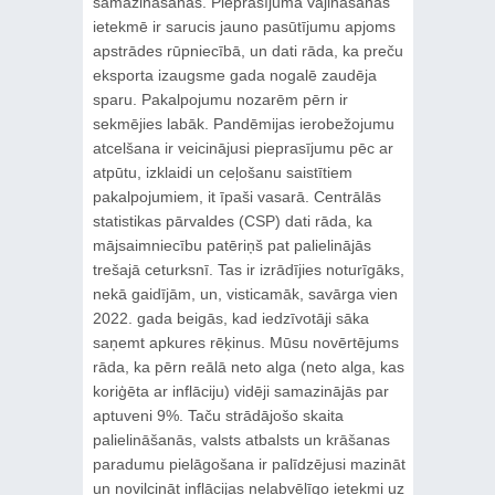
samazināšanās. Pieprasījuma vājināšanās
ietekmē ir sarucis jauno pasūtījumu apjoms
apstrādes rūpniecībā, un dati rāda, ka preču
eksporta izaugsme gada nogalē zaudēja
sparu. Pakalpojumu nozarēm pērn ir
sekmējies labāk. Pandēmijas ierobežojumu
atcelšana ir veicinājusi pieprasījumu pēc ar
atpūtu, izklaidi un ceļošanu saistītiem
pakalpojumiem, it īpaši vasarā. Centrālās
statistikas pārvaldes (CSP) dati rāda, ka
mājsaimniecību patēriņš pat palielinājās
trešajā ceturksnī. Tas ir izrādījies noturīgāks,
nekā gaidījām, un, visticamāk, savārga vien
2022. gada beigās, kad iedzīvotāji sāka
saņemt apkures rēķinus. Mūsu novērtējums
rāda, ka pērn reālā neto alga (neto alga, kas
koriģēta ar inflāciju) vidēji samazinājās par
aptuveni 9%. Taču strādājošo skaita
palielināšanās, valsts atbalsts un krāšanas
paradumu pielāgošana ir palīdzējusi mazināt
un novilcināt inflācijas nelabvēlīgo ietekmi uz