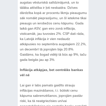
augstas vēsturiskā salīdzinājumā, un to
tālāka attīstība ir ļoti neskaidra. Dzīves
dārdzība kopā ar procentu likmju pieaugumu
sāk nomākt pieprasījumu, un šī ietekme tikai
pieaugs un ierobežos cenu kāpumu. Gada
laikā gan ASV, gan eiro zonā inflācija,
visticamāk, jau tuvosies 2%. CSP dati rāda,
ka Latvijā inflācija ir vien nedaudz
atkāpusies no septembra augstajiem 22.2%,
un decembrī tā joprojām bija 20.8%.
Gaidāms, ka šogad vidēji tā būs ap 9%, taču
gada beigās jau ap 3%.
Inflācija atkāpjas, bet centrālās bankas
vēl nē
Lai gan ir labs pamats gaidīts strauju
inflācijas mazināšanos, t.i. būtiski cenu
kāpuma sabremzēšanos, joprojām pastāv
riski, ka tā neatgriezīsies un/vai