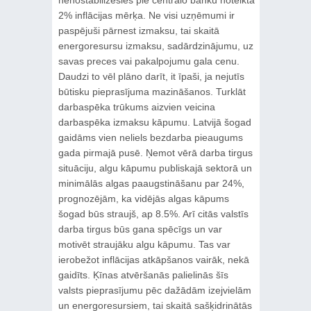
nenostabilizēsies pie centrālo banku noteiktā
2% inflācijas mērķa. Ne visi uzņēmumi ir
paspējuši pārnest izmaksu, tai skaitā
energoresursu izmaksu, sadārdzinājumu, uz
savas preces vai pakalpojumu gala cenu.
Daudzi to vēl plāno darīt, it īpaši, ja nejutīs
būtisku pieprasījuma mazināšanos. Turklāt
darbaspēka trūkums aizvien veicina
darbaspēka izmaksu kāpumu. Latvijā šogad
gaidāms vien neliels bezdarba pieaugums
gada pirmajā pusē. Ņemot vērā darba tirgus
situāciju, algu kāpumu publiskajā sektorā un
minimālās algas paaugstināšanu par 24%,
prognozējām, ka vidējās algas kāpums
šogad būs straujš, ap 8.5%. Arī citās valstīs
darba tirgus būs gana spēcīgs un var
motivēt straujāku algu kāpumu. Tas var
ierobežot inflācijas atkāpšanos vairāk, nekā
gaidīts. Ķīnas atvēršanās palielinās šīs
valsts pieprasījumu pēc dažādām izejvielām
un energoresursiem, tai skaitā sašķidrinātās