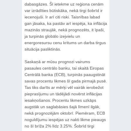
dabasgāzes. Šī ietekme uz reģiona cenām
var izrādīties būtiskāka, nekā tirgi šobrīd ir
iecenojuši. Ir arī citi riski. Taisnības labad
gan jāsaka, ka pastāv arī iespēja, ka inflācija
mazinās straujāk, nekā prognozēts, it īpaši,
ja turpinās globālo izejvielu un
energoresursu cenu kritums un darba tirgus
situācija pasliktinās.
Saskaņā ar mūsu prognozi vairums
pasaules centrālo banku, tai skaitā Eiropas
Centrālā banka (ECB), turpinās paaugstināt
savas procentu likmes šī gada pirmajā pusē.
Tas tiks darīts ar mērķi vēl vairāk ierobežot
pieprasījumu un tādējādi novērst inflācijas
iesakņošanos. Procentu likmes uzkāps
augstāk un saglabāsies šajā līmenī ilgāk,
nekā prognozējām oktobrī. Piemēram, ECB
noguldījumu iespējas uz nakti likme pieaugs
no šī brīža 2% līdz 3.25%. Šobrīd tirgi