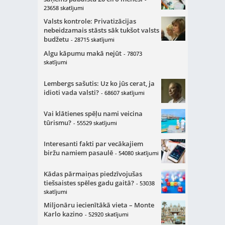
23658 skatījumi
Valsts kontrole: Privatizācijas
nebeidzamais stāsts sāk tukšot valsts
budžetu
- 28715 skatījumi
Algu kāpumu makā nejūt
- 78073
skatījumi
Lembergs sašutis: Uz ko jūs cerat, ja
idioti vada valsti?
- 68607 skatījumi
Vai klātienes spēļu nami veicina
tūrismu?
- 55529 skatījumi
Interesanti fakti par vecākajiem
biržu namiem pasaulē
- 54080 skatījumi
Kādas pārmaiņas piedzīvojušas
tiešsaistes spēles gadu gaitā?
- 53038
skatījumi
Miljonāru iecienītākā vieta – Monte
Karlo kazino
- 52920 skatījumi