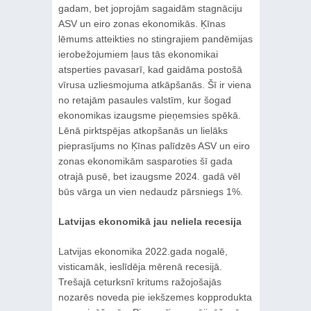
gadam, bet joprojām sagaidām stagnāciju
ASV un eiro zonas ekonomikās. Ķīnas
lēmums atteikties no stingrajiem pandēmijas
ierobežojumiem ļaus tās ekonomikai
atsperties pavasarī, kad gaidāma postošā
vīrusa uzliesmojuma atkāpšanās. Šī ir viena
no retajām pasaules valstīm, kur šogad
ekonomikas izaugsme pieņemsies spēkā.
Lēnā pirktspējas atkopšanās un lielāks
pieprasījums no Ķīnas palīdzēs ASV un eiro
zonas ekonomikām sasparoties šī gada
otrajā pusē, bet izaugsme 2024. gadā vēl
būs vārga un vien nedaudz pārsniegs 1%.
Latvijas ekonomikā jau neliela recesija
Latvijas ekonomika 2022.gada nogalē,
visticamāk, ieslīdēja mērenā recesijā.
Trešajā ceturksnī kritums ražojošajās
nozarēs noveda pie iekšzemes kopprodukta