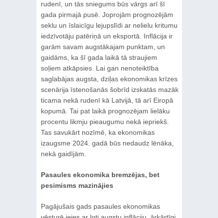
rudenī, un tās sniegums būs vārgs arī šī
gada pirmajā pusē. Joprojām prognozējām
seklu un īslaicīgu lejupslīdi ar nelielu kritumu
iedzīvotāju patēriņā un eksportā. Inflācija ir
garām savam augstākajam punktam, un
gaidāms, ka šī gada laikā tā straujiem
soļiem atkāpsies. Lai gan nenoteiktība
saglabājas augsta, dziļas ekonomikas krīzes
scenārija īstenošanās šobrīd izskatās mazāk
ticama nekā rudenī kā Latvijā, tā arī Eiropā
kopumā. Tai pat laikā prognozējam lielāku
procentu likmju pieaugumu nekā iepriekš.
Tas savukārt nozīmē, ka ekonomikas
izaugsme 2024. gadā būs nedaudz lēnāka,
nekā gaidījām.
Pasaules ekonomika bremzējas, bet
pesimisms mazinājies
Pagājušais gads pasaules ekonomikas
vēsturē ieies ar ļoti augstu inflāciju, ārkārtīgi