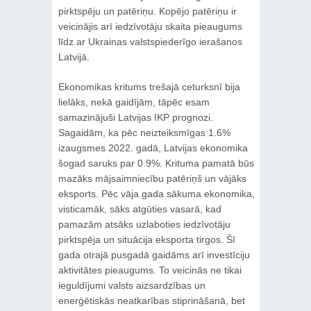
pirktspēju un patēriņu. Kopējo patēriņu ir
veicinājis arī iedzīvotāju skaita pieaugums
līdz ar Ukrainas valstspiederīgo ierašanos
Latvijā.
Ekonomikas kritums trešajā ceturksnī bija
lielāks, nekā gaidījām, tāpēc esam
samazinājuši Latvijas IKP prognozi.
Sagaidām, ka pēc neizteiksmīgas 1.6%
izaugsmes 2022. gadā, Latvijas ekonomika
šogad saruks par 0.9%. Krituma pamatā būs
mazāks mājsaimniecību patēriņš un vājāks
eksports. Pēc vāja gada sākuma ekonomika,
visticamāk, sāks atgūties vasarā, kad
pamazām atsāks uzlaboties iedzīvotāju
pirktspēja un situācija eksporta tirgos. Šī
gada otrajā pusgadā gaidāms arī investīciju
aktivitātes pieaugums. To veicinās ne tikai
ieguldījumi valsts aizsardzības un
enerģētiskās neatkarības stiprināšanā, bet