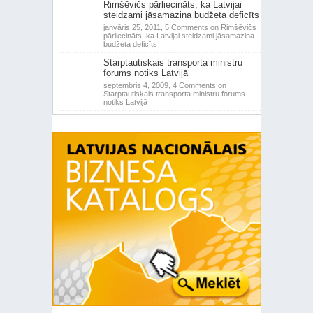
Rimšēvičs pārliecināts, ka Latvijai
steidzami jāsamazina budžeta deficīts
janvāris 25, 2011,
5 Comments
on Rimšēvičs
pārliecināts, ka Latvijai steidzami jāsamazina
budžeta deficīts
Starptautiskais transporta ministru
forums notiks Latvijā
septembris 4, 2009,
4 Comments
on
Starptautiskais transporta ministru forums
notiks Latvijā