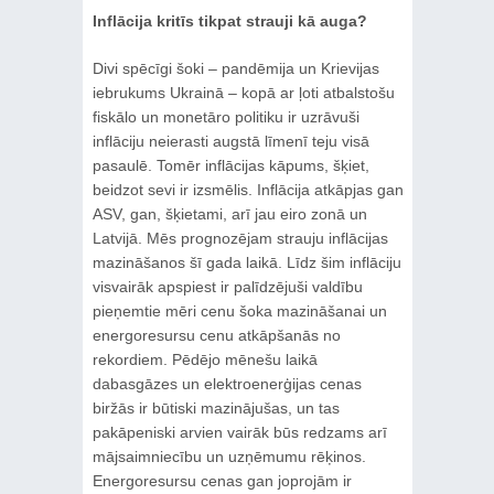
Inflācija kritīs tikpat strauji kā auga?
Divi spēcīgi šoki – pandēmija un Krievijas
iebrukums Ukrainā – kopā ar ļoti atbalstošu
fiskālo un monetāro politiku ir uzrāvuši
inflāciju neierasti augstā līmenī teju visā
pasaulē. Tomēr inflācijas kāpums, šķiet,
beidzot sevi ir izsmēlis. Inflācija atkāpjas gan
ASV, gan, šķietami, arī jau eiro zonā un
Latvijā. Mēs prognozējam strauju inflācijas
mazināšanos šī gada laikā. Līdz šim inflāciju
visvairāk apspiest ir palīdzējuši valdību
pieņemtie mēri cenu šoka mazināšanai un
energoresursu cenu atkāpšanās no
rekordiem. Pēdējo mēnešu laikā
dabasgāzes un elektroenerģijas cenas
biržās ir būtiski mazinājušas, un tas
pakāpeniski arvien vairāk būs redzams arī
mājsaimniecību un uzņēmumu rēķinos.
Energoresursu cenas gan joprojām ir