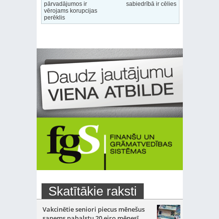
pārvadājumos ir
sabiedrībā ir cēlies
vērojams korupcijas
perēklis
Skatītākie raksti
Vakcinētie seniori piecus mēnešus
saņems pabalstu 20 eiro mēnesī
-