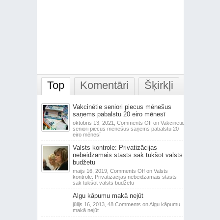
Top
Komentāri
Šķirkļi
Vakcinētie seniori piecus mēnešus
saņems pabalstu 20 eiro mēnesī
oktobris 13, 2021,
Comments Off
on Vakcinētie
seniori piecus mēnešus saņems pabalstu 20
eiro mēnesī
Valsts kontrole: Privatizācijas
nebeidzamais stāsts sāk tukšot valsts
budžetu
maijs 16, 2019,
Comments Off
on Valsts
kontrole: Privatizācijas nebeidzamais stāsts
sāk tukšot valsts budžetu
Algu kāpumu makā nejūt
jūlijs 16, 2013,
48 Comments
on Algu kāpumu
makā nejūt