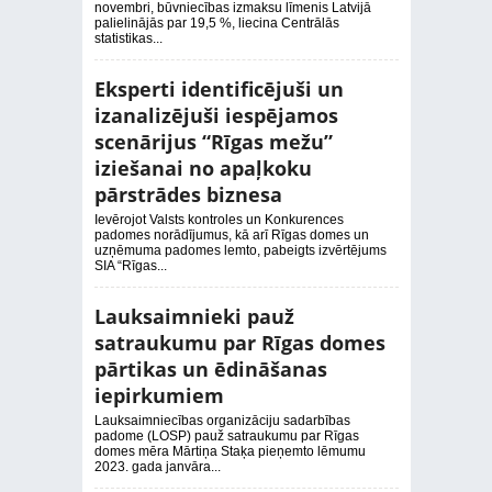
novembri, būvniecības izmaksu līmenis Latvijā
palielinājās par 19,5 %, liecina Centrālās
statistikas...
Eksperti identificējuši un
izanalizējuši iespējamos
scenārijus “Rīgas mežu”
iziešanai no apaļkoku
pārstrādes biznesa
Ievērojot Valsts kontroles un Konkurences
padomes norādījumus, kā arī Rīgas domes un
uzņēmuma padomes lemto, pabeigts izvērtējums
SIA “Rīgas...
Lauksaimnieki pauž
satraukumu par Rīgas domes
pārtikas un ēdināšanas
iepirkumiem
Lauksaimniecības organizāciju sadarbības
padome (LOSP) pauž satraukumu par Rīgas
domes mēra Mārtiņa Staķa pieņemto lēmumu
2023. gada janvāra...