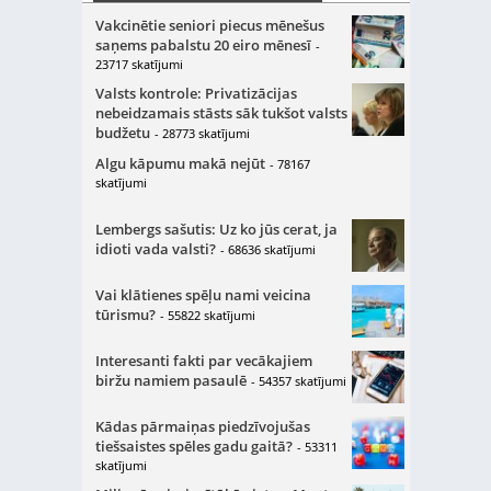
Vakcinētie seniori piecus mēnešus
saņems pabalstu 20 eiro mēnesī
-
23717 skatījumi
Valsts kontrole: Privatizācijas
nebeidzamais stāsts sāk tukšot valsts
budžetu
- 28773 skatījumi
Algu kāpumu makā nejūt
- 78167
skatījumi
Lembergs sašutis: Uz ko jūs cerat, ja
idioti vada valsti?
- 68636 skatījumi
Vai klātienes spēļu nami veicina
tūrismu?
- 55822 skatījumi
Interesanti fakti par vecākajiem
biržu namiem pasaulē
- 54357 skatījumi
Kādas pārmaiņas piedzīvojušas
tiešsaistes spēles gadu gaitā?
- 53311
skatījumi