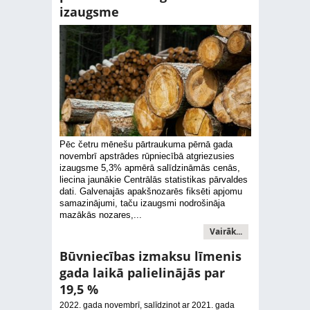
izaugsme
Pēc četru mēnešu pārtraukuma pērnā gada
novembrī apstrādes rūpniecībā atgriezusies
izaugsme 5,3% apmērā salīdzināmās cenās,
liecina jaunākie Centrālās statistikas pārvaldes
dati. Galvenajās apakšnozarēs fiksēti apjomu
samazinājumi, taču izaugsmi nodrošināja
mazākās nozares,...
Vairāk...
Būvniecības izmaksu līmenis
gada laikā palielinājās par
19,5 %
2022. gada novembrī, salīdzinot ar 2021. gada