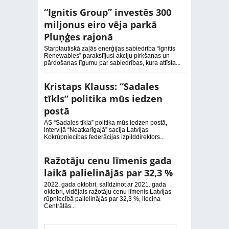
“Ignitis Group” investēs 300
miljonus eiro vēja parkā
Pluņģes rajonā
Starptautiskā zaļās enerģijas sabiedrība “Ignitis
Renewables” parakstījusi akciju pirkšanas un
pārdošanas līgumu par sabiedrības, kura attīsta...
Kristaps Klauss: “Sadales
tīkls” politika mūs iedzen
postā
AS “Sadales tīkla” politika mūs iedzen postā,
intervijā “Neatkarīgajā” sacīja Latvijas
Kokrūpniecības federācijas izpilddirektors...
Ražotāju cenu līmenis gada
laikā palielinājās par 32,3 %
2022. gada oktobrī, salīdzinot ar 2021. gada
oktobri, vidējais ražotāju cenu līmenis Latvijas
rūpniecībā palielinājās par 32,3 %, liecina
Centrālās...