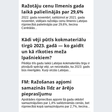
Ražotāju cenu līmenis gada
laikā palielinājās par 29,6%
2022. gada novembrī, salīdzinot ar 2021. gada
novembri, vidējais ražotāju cenu līmenis Latvijas
rūpniecībā palielinājās par 29,6%, liecina
Centrālās...
Kādi vēji pūtīs kokmateriālu
tirgū 2023. gadā — ko gaidīt
un kā rīkoties meža
īpašniekiem?
Pēdējo trīs gadu laikā Latvijas kokmateriālu tirgu ir
plosījuši spēcīgi vēji, un neizskatās, ka 2023. gads
būs mierīgāks. Kurp virzās Latvijas...
FM: Ražošanas apjomi
samazinās līdz ar ārējo
pieprasījumu
Apstrādes rūpniecības apjomi šā gada oktobrī
samazinājušies par 1,4% salīdzināmās cenās, bet
rūpniecībā kopā samazinājums par 2,7%, liecina...