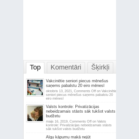
Top
Komentāri
Šķirkļi
Vakcinētie seniori piecus mēnešus
saņems pabalstu 20 eiro mēnesī
oktobris 13, 2021,
Comments Off
on Vakcinētie
seniori piecus mēnešus saņems pabalstu 20
eiro mēnesī
Valsts kontrole: Privatizācijas
nebeidzamais stāsts sāk tukšot valsts
budžetu
maijs 16, 2019,
Comments Off
on Valsts
kontrole: Privatizācijas nebeidzamais stāsts
sāk tukšot valsts budžetu
Algu kāpumu makā nejūt