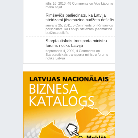
jūlijs 16, 2013,
48 Comments
on Algu kāpumu
makā nejūt
Rimšēvičs pārliecināts, ka Latvijai
steidzami jāsamazina budžeta deficīts
janvāris 25, 2011,
5 Comments
on Rimšēvičs
pārliecināts, ka Latvijai steidzami jāsamazina
budžeta deficīts
Starptautiskais transporta ministru
forums notiks Latvijā
septembris 4, 2009,
4 Comments
on
Starptautiskais transporta ministru forums
notiks Latvijā