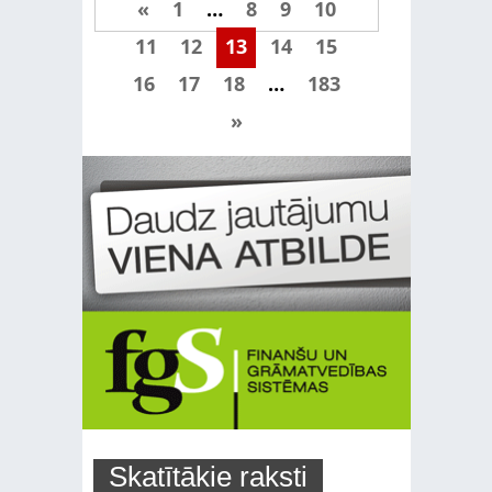
«
1
…
8
9
10
11
12
13
14
15
16
17
18
…
183
»
Skatītākie raksti