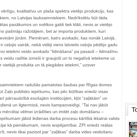
r vērtīgu, kvalitatīvu un plaša spektra vietējo produkciju, kas
iem, no Latvijas lauksaimniekiem. Nedrīkstētu būt tāda
sētas pasākumos un svētkos galdi tiek klāti, nevis ar vietējo
no pašmāju ražotājiem, bet ar importa produktiem, kuri
jdeviņām jūrām. Piemēram, katrs avokado, kas nonāk Latvijā,
ir ceļojis vairāk, nekā vidēji viens latvietis ceļojis pēdējo gadu
īvo ietekmi veido avokado “lidināšana” pa pasauli – lidmašīnu
s veidu radītie izmeši ir graujoši un to negatīvā ietekeme uz
ar vietējā produkta un tā piegādes ietekmi,” uzsver
saimniekiem radušās pamatotas šaubas par Rīgas domes
t Zaļo publisko iepirkumu, kas pēc būtības sniedz visas
arī pārraudzībā esošajām institūcijām, kļūt “zaļākām” un
dienā un ilgtermiņā, nevis kampaņveidīgi. “Tai nav jābūt
T
ā mērcētai vēlmei izrādīties un imitēt zaļo domāšanu –
pirkumam jābūt ikdienas darba procesu kārtībā ikkatrai valsts
cijai kā pienākumam, nevis iespējamībai. ZPI sniedz reālas
rīt, nevis tikai paziņot par “zaļākas” darba vides veidošanu