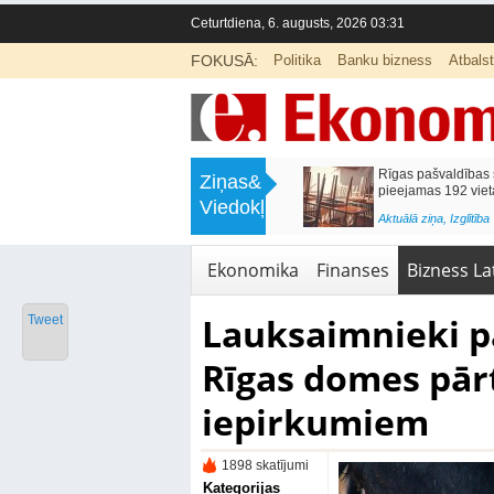
Ceturtdiena, 6. augusts, 2026 03:31
FOKUSĀ:
Politika
Banku bizness
Atbals
>
Mēneša laikā degvielas cenas
Rīgas pašvaldības sko
Ziņas&
samazinājās par 3,5%
pieejamas 192 vietas 1
Viedokļi
<
Aktuālā ziņa
,
Bizness Latvijā
Aktuālā ziņa
,
Izglītība
Ekonomika
Finanses
Bizness Lat
Lauksaimnieki 
Tweet
Rīgas domes pār
iepirkumiem
1898 skatījumi
Kategorijas