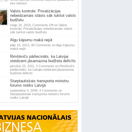
eiro mēnesī
Valsts kontrole: Privatizācijas
nebeidzamais stāsts sāk tukšot valsts
budžetu
maijs 16, 2019,
Comments Off
on Valsts
kontrole: Privatizācijas nebeidzamais stāsts
sāk tukšot valsts budžetu
Algu kāpumu makā nejūt
jūlijs 16, 2013,
48 Comments
on Algu kāpumu
makā nejūt
Rimšēvičs pārliecināts, ka Latvijai
steidzami jāsamazina budžeta deficīts
janvāris 25, 2011,
5 Comments
on Rimšēvičs
pārliecināts, ka Latvijai steidzami jāsamazina
budžeta deficīts
Starptautiskais transporta ministru
forums notiks Latvijā
septembris 4, 2009,
4 Comments
on
Starptautiskais transporta ministru forums
notiks Latvijā