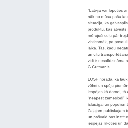
“Latvija var lepoties a
nāk no mūsu pašu lauk
situācija, ka galvaspil
produktu, kas atvests 
mērojuši ceļu pār tre
visticamāk, pa pasauli 
laikā. Tas, kādu negat
un citu transportēšana
vidi ir nesalīdzināma 
G.Gūtmanis.
LOSP norāda, ka lauk
vēlmi un spēju piemēro
iespējas kā domei, tā 
“neapēst zemeslodi” ik
īslaicīgai un populism
Zaļajam publiskajam ie
un pašvaldības institū
iespējas rīkoties un da