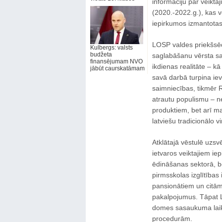
informāciju par veikt
(2020.-2022.g.), kas v
iepirkumos izmantotas 
LOSP valdes priekšsēd
Kulbergs: valsts
budžeta
saglabāšanu vērsta sa
finansējumam NVO
ikdienas realitāte – kā
jābūt caurskatāmam
savā darbā turpina ievi
saimniecības, tikmēr 
atrautu populismu – ne
produktiem, bet arī ma
latviešu tradicionālo vir
Atklātajā vēstulē uzsv
ietvaros veiktajiem i
ēdināšanas sektorā, b
pirmsskolas izglītība
pansionātiem un citām
pakalpojumus. Tāpat LO
domes sasaukuma laik
procedurām.