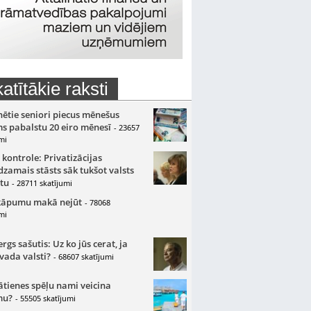
atītākie raksti
nētie seniori piecus mēnešus
s pabalstu 20 eiro mēnesī
- 23657
mi
 kontrole: Privatizācijas
zamais stāsts sāk tukšot valsts
tu
- 28711 skatījumi
kāpumu makā nejūt
- 78068
mi
gs sašutis: Uz ko jūs cerat, ja
 vada valsti?
- 68607 skatījumi
ātienes spēļu nami veicina
mu?
- 55505 skatījumi