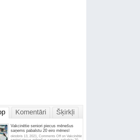
op
Komentāri
Šķirkļi
Vakcinētie seniori piecus mēnešus
saņems pabalstu 20 eiro mēnesī
oktobris 13, 2021,
Comments Off
on Vakcinētie
seniori piecus mēnešus saņems pabalstu 20