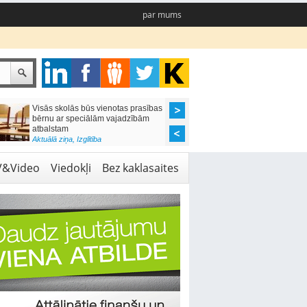
par mums
Visās skolās būs vienotas prasības
Valsts rūpēsies, lai k
bērnu ar speciālām vajadzībām
arestētā manta nezaud
atbalstam
Aktuālā ziņa
,
Likumdoša
Aktuālā ziņa
,
Izglītība
V&Video
Viedokļi
Bez kaklasaites