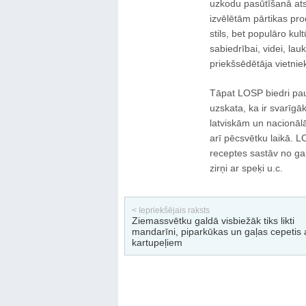
uzkodu pasūtīšanā atse
izvēlētām pārtikas pro
stils, bet populāro kul
sabiedrībai, videi, l
priekšsēdētāja vietniek
Tāpat LOSP biedri pau
uzskata, ka ir svarīgāk
latviskām un nacionāl
arī pēcsvētku laikā. L
receptes sastāv no ga
zirņi ar speķi u.c.
< Iepriekšējais raksts
Ziemassvētku galdā visbiežāk tiks likti
mandarīni, piparkūkas un gaļas cepetis 
kartupeļiem