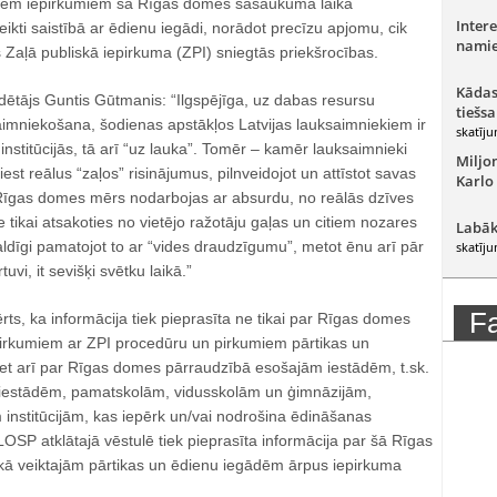
ajiem iepirkumiem šā Rīgas domes sasaukuma laikā
Intere
eikti saistībā ar ēdienu iegādi, norādot precīzu apjomu, cik
namie
Zaļā publiskā iepirkuma (ZPI) sniegtās priekšrocības.
Kādas
ētājs Guntis Gūtmanis: “Ilgspējīga, uz dabas resursu
tiešsa
imniekošana, šodienas apstākļos Latvijas lauksaimniekiem ir
skatīju
 institūcijās, tā arī “uz lauka”. Tomēr – kamēr lauksaimnieki
Miljo
est reālus “zaļos” risinājumus, pilnveidojot un attīstot savas
Karlo
Rīgas domes mērs nodarbojas ar absurdu, no reālās dzīves
 tikai atsakoties no vietējo ražotāju gaļas un citiem nozares
Labāk
ldīgi pamatojot to ar “vides draudzīgumu”, metot ēnu arī pār
skatīju
tuvi, it sevišķi svētku laikā.”
F
ērts, ka informācija tiek pieprasīta ne tikai par Rīgas domes
epirkumiem ar ZPI procedūru un pirkumiem pārtikas un
et arī par Rīgas domes pārraudzībā esošajām iestādēm, t.sk.
s iestādēm, pamatskolām, vidusskolām un ģimnāzijām,
 institūcijām, kas iepērk un/vai nodrošina ēdināšanas
SP atklātajā vēstulē tiek pieprasīta informācija par šā Rīgas
ā veiktajām pārtikas un ēdienu iegādēm ārpus iepirkuma