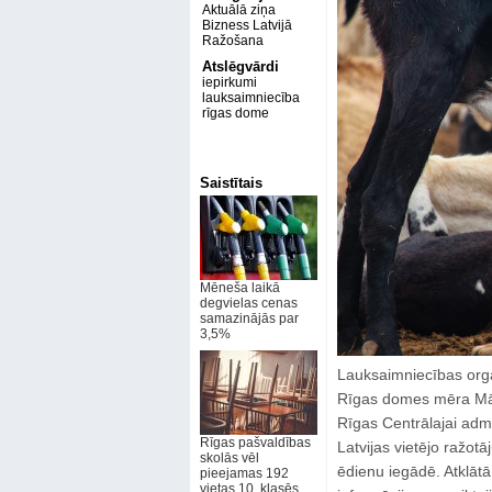
Aktuālā ziņa
Bizness Latvijā
Ražošana
Atslēgvārdi
iepirkumi
lauksaimniecība
rīgas dome
Saistītais
Mēneša laikā
degvielas cenas
samazinājās par
3,5%
Lauksaimniecības org
Rīgas domes mēra Mār
Rīgas Centrālajai admi
Rīgas pašvaldības
Latvijas vietējo ražot
skolās vēl
ēdienu iegādē. Atklā
pieejamas 192
vietas 10. klasēs