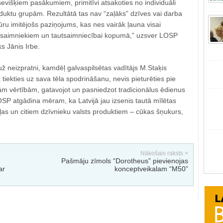
višķiem pasākumiem, primitīvi atsakoties no individuāli
duktu grupām. Rezultātā tas nav “zaļāks” dzīves vai darba
tūru imitējošs paziņojums, kas nes vairāk ļauna visai
auksaimniekiem un tautsaimniecībai kopumā,” uzsver LOSP
s Jānis Irbe.
ž neizpratni, kamdēļ galvaspilsētas vadītājs M.Staķis
 tiekties uz sava tēla spodrināšanu, nevis pieturēties pie
ām vērtībām, gatavojot un pasniedzot tradicionālus ēdienus
OSP atgādina mēram, ka Latvijā jau izsenis tautā mīlētas
ļas un citiem dzīvnieku valsts produktiem – cūkas šņukurs,
Nākošais raksts >
Pašmāju zīmols “Dorotheus” pievienojas
ar
konceptveikalam “M50”