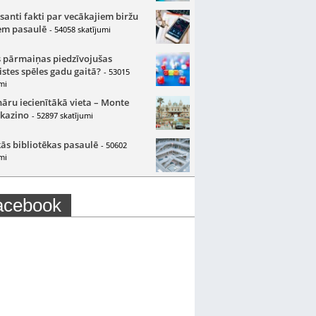
santi fakti par vecākajiem biržu
m pasaulē
- 54058 skatījumi
 pārmaiņas piedzīvojušas
istes spēles gadu gaitā?
- 53015
mi
nāru iecienītākā vieta – Monte
 kazino
- 52897 skatījumi
ās bibliotēkas pasaulē
- 50602
mi
acebook