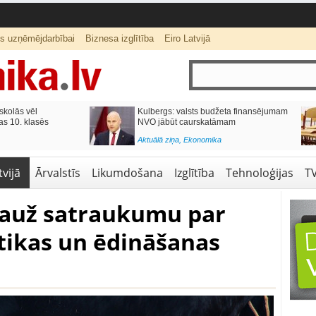
ts uzņēmējdarbībai
Biznesa izglītība
Eiro Latvijā
lās vēl
Kulbergs: valsts budžeta finansējumam
0. klasēs
NVO jābūt caurskatāmam
Aktuālā ziņa
,
Ekonomika
vijā
Ārvalstīs
Likumdošana
Izglītība
Tehnoloģijas
T
pauž satraukumu par
tikas un ēdināšanas