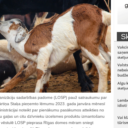
Sk
Vakci
saņem
skatīju
Valsts
nebeid
budže
Algu 
skatīju
anizāciju sadarbības padome (LOSP) pauž satraukumu par
Lember
tiņa Staķa pieņemto lēmumu 2023. gada janvāra mēnesī
idioti
nistrācijai noteikt par pienākumu pasākumos atteikties no
āju gaļas un citu dzīvnieku izcelsmes produktu izmantošanu
Vai kl
tūris
tā vēstulē LOSP pieprasa Rīgas domes mēram sniegt