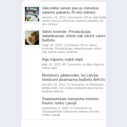
Vakcinētie seniori piecus mēnešus
saņems pabalstu 20 eiro mēnesī
oktobris 13, 2021,
Comments Off
on Vakcinētie
seniori piecus mēnešus saņems pabalstu 20
eiro mēnesī
Valsts kontrole: Privatizācijas
nebeidzamais stāsts sāk tukšot valsts
budžetu
maijs 16, 2019,
Comments Off
on Valsts
kontrole: Privatizācijas nebeidzamais stāsts
sāk tukšot valsts budžetu
Algu kāpumu makā nejūt
jūlijs 16, 2013,
48 Comments
on Algu kāpumu
makā nejūt
Rimšēvičs pārliecināts, ka Latvijai
steidzami jāsamazina budžeta deficīts
janvāris 25, 2011,
5 Comments
on Rimšēvičs
pārliecināts, ka Latvijai steidzami jāsamazina
budžeta deficīts
Starptautiskais transporta ministru
forums notiks Latvijā
septembris 4, 2009,
4 Comments
on
Starptautiskais transporta ministru forums
notiks Latvijā