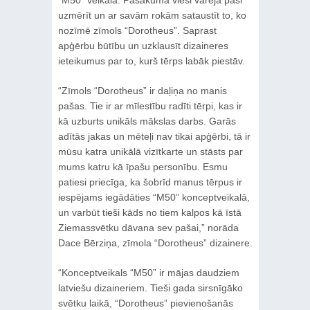
uzmērīt un ar savām rokām sataustīt to, ko
nozīmē zīmols “Dorotheus”. Saprast
apģērbu būtību un uzklausīt dizaineres
ieteikumus par to, kurš tērps labāk piestāv.
“Zīmols “Dorotheus” ir daļiņa no manis
pašas. Tie ir ar mīlestību radīti tērpi, kas ir
kā uzburts unikāls mākslas darbs. Garās
adītās jakas un mēteļi nav tikai apģērbi, tā ir
mūsu katra unikālā vizītkarte un stāsts par
mums katru kā īpašu personību. Esmu
patiesi priecīga, ka šobrīd manus tērpus ir
iespējams iegādāties “M50” konceptveikalā,
un varbūt tieši kāds no tiem kalpos kā īstā
Ziemassvētku dāvana sev pašai,” norāda
Dace Bērziņa, zīmola “Dorotheus” dizainere.
“Konceptveikals “M50” ir mājas daudziem
latviešu dizaineriem. Tieši gada sirsnīgāko
svētku laikā, “Dorotheus” pievienošanās