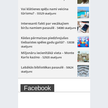
Vai klātienes spēļu nami veicina
tūrismu?
- 55529 skatījumi
Interesanti fakti par vecākajiem
biržu namiem pasaulē
- 54080 skatījumi
Kādas pārmaiņas piedzīvojušas
tiešsaistes spēles gadu gaitā?
- 53038
skatījumi
Miljonāru iecienītākā vieta – Monte
Karlo kazino
- 52920 skatījumi
Labākās bibliotēkas pasaulē
- 50624
skatījumi
Facebook