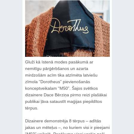
Gluži kā īstenā modes pasākumā ar
nemitīgu pārģērbšanos un azarta
mirdzošām acīm tika atzīmēta latviešu
zīmola “Dorotheus” pievienošanās
konceptveikalam “M50”. Šajos svētkos
dizainere Dace Bērziņa pirmo reizi plašākai
publikai ļāva sataustīt maģijas piepildītos
tērpus.
Dizainere demonstrēja 8 tērpus – adītās
jakas un mēteļus –, no kuriem visi ir pieejami
“M50” veikalā. Pasākuma viesi varēja paši