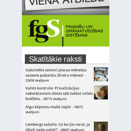
Skatītākie raksti
Vakcinētie seniori piecus mēnešus
saņems pabalstu 20 eiro mēnesī
-
23658 skatījumi
Valsts kontrole: Privatizācijas
nebeidzamais stāsts sāk tukšot valsts
budžetu
- 28715 skatījumi
Algu kāpumu makā nejūt
- 78073
skatījumi
Lembergs sašutis: Uz ko jūs cerat, ja
idioti vada valsti?
- 68607 skatījumi