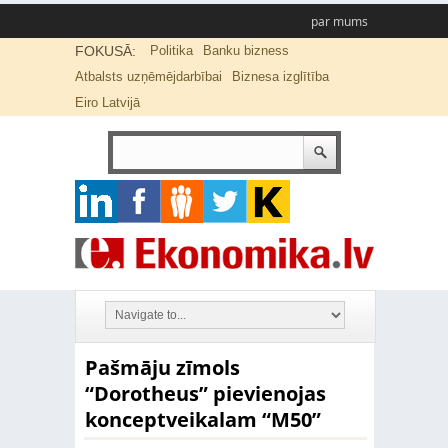
par mums
FOKUSĀ:
Politika
Banku bizness
Atbalsts uzņēmējdarbībai
Biznesa izglītība
Eiro Latvijā
Pašmāju zīmols
“Dorotheus” pievienojas
konceptveikalam “M50”