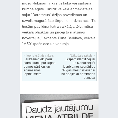
mūsu klubiņam ir ķirsītis kūkā vai sarkanā
bumba eglītē. Tiklīdz veikala apmeklētājas
sajūt “Dorotheus” dzijas pavedienus un
uzvelk mugurā īsto tērpu, iemirdzas acis. Tie
tiešām papildina katra valkātāja tēlu, mūsu
veikala plauktus un pircēji to ir atzinīgi
novērtējuši,” akcentē Elīna Berklava, veikala
“M50” īpašniece un vadītāja.
< Iepriekšējais raksts
Nākošais raksts >
Lauksaimnieki pauž
Eksperti identificējuši
satraukumu par Rīgas
un izanalizējuši
domes pārtikas un
iespējamos scenārijus
ēdināšanas
“Rīgas mežu” iziešanai
iepirkumiem
no apaļkoku pārstrādes
biznesa