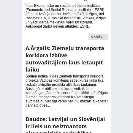
Īrijas Ekonomisko un sociālo pētījumu institūta
(Economic and Social Research Institute – ESRI)
pētnieki izsūtīja darba devējiem 240 līdzīgus, bet
izdomātu CV, kuros tika norādīti īru, Āfrikas, Āzijas
un vācu darba meklētāju vārdi un uzvārdi.
Apkopojot darba devēju atbildes, ESRI...
Vairāk...
A.Ārgalis: Ziemeļu transporta
koridora izbūve
autovadītājiem ļaus ietaupīt
laiku
Šodien notika Rīgas Ziemeļu transporta koridora
projekta Vadības komitejas sēde, kuras laikā tika
izskatīti aktuālie projekta attīstības jautājumi.
Saskaņā ar pētījumiem, kurus veikuši britu
kompānijas „Faber Maunsell” speciālisti, pēc Rīgas
Ziemeļu transporta koridora izbūves vieglo
automašīnu vadītāji varēs par 7% mazāk laika tērēt
pārvietojoties...
Daudze: Latvijai un Slovēnijai
ir liels un neizmantots