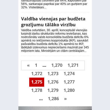
samazinājušās citroniem par 64%, kāpostiem par
56%, sarkanajai paprikai par 40% un gurķiem par
32%. Vislielākais...
Valdība vienojas par budžeta
grozījumu tālāko virzību
Valdība ceturtdien, 30. aprīlī, konceptuāli vienojās
turpināt darbu strukturālo reformu ieviešanas, kas
nodrošinātu valsts konsolidēta budžeta deficītu 6%
apmērā no iekšzemes kopprodukta (IKP), savukārt
pašvaldību budžeta deficītu 1% apmērā no IKP,
tādējādi izdevumus nepieciešams mazināt par 345
miljoniem latu. Ministrijām un citām centrālajām...
«
1
…
1,270
1,271
1,272
1,273
1,274
1,275
1,276
1,277
1,278
1,279
1,280
…
1,286
»