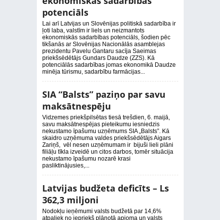
ekonomiskās sadarbības
potenciāls
Lai arī Latvijas un Slovēnijas politiskā sadarbība ir
ļoti laba, valstīm ir liels un neizmantots
ekonomiskās sadarbības potenciāls, šodien pēc
tikšanās ar Slovēnijas Nacionālās asamblejas
prezidentu Pavelu Gantaru sacīja Saeimas
priekšsēdētājs Gundars Daudze (ZZS). Kā
potenciālās sadarbības jomas ekonomikā Daudze
minēja tūrismu, sadarbību farmācijas...
SIA “Balsts” paziņo par savu
maksātnespēju
Vidzemes priekšpilsētas tiesā trešdien, 6. maijā,
savu maksātnespējas pieteikumu iesniedzis
nekustamo īpašumu uzņēmums SIA „Balsts”. Kā
skaidro uzņēmuma valdes priekšsēdētājs Aigars
Zariņš, vēl nesen uzņēmumam ir bijuši lieli plāni
filiāļu tīkla izveidē un citos darbos, tomēr situācija
nekustamo īpašumu nozarē krasi
pasliktinājusies,...
Latvijas budžeta deficīts – Ls
362,3 miljoni
Nodokļu ieņēmumi valsts budžetā par 14,6%
atpaliek no iepriekš plānotā apjoma un valsts