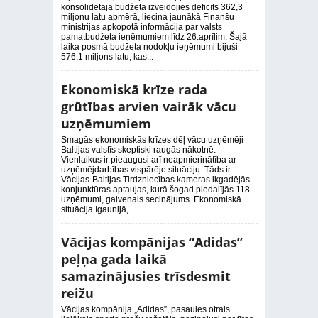
konsolidētajā budžetā izveidojies deficīts 362,3
miljonu latu apmērā, liecina jaunākā Finanšu
ministrijas apkopotā informācija par valsts
pamatbudžeta ieņēmumiem līdz 26.aprīlim. Šajā
laika posmā budžeta nodokļu ieņēmumi bijuši
576,1 miljons latu, kas...
Ekonomiskā krīze rada
grūtības arvien vairāk vācu
uzņēmumiem
Smagās ekonomiskās krīzes dēļ vācu uzņēmēji
Baltijas valstīs skeptiski raugās nākotnē.
Vienlaikus ir pieaugusi arī neapmierinātība ar
uzņēmējdarbības vispārējo situāciju. Tāds ir
Vācijas-Baltijas Tirdzniecības kameras ikgadējās
konjunktūras aptaujas, kurā šogad piedalījās 118
uzņēmumi, galvenais secinājums. Ekonomiskā
situācija Igaunijā,...
Vācijas kompānijas “Adidas”
peļņa gada laikā
samazinājusies trīsdesmit
reižu
Vācijas kompānija „Adidas”, pasaules otrais