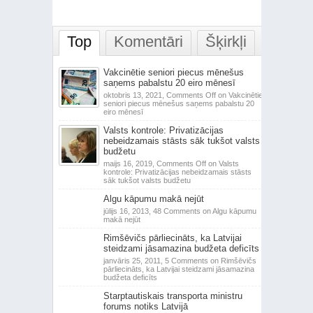
Top
Komentāri
Šķirkļi
Vakcinētie seniori piecus mēnešus
saņems pabalstu 20 eiro mēnesī
oktobris 13, 2021,
Comments Off
on Vakcinētie
seniori piecus mēnešus saņems pabalstu 20
eiro mēnesī
Valsts kontrole: Privatizācijas
nebeidzamais stāsts sāk tukšot valsts
budžetu
maijs 16, 2019,
Comments Off
on Valsts
kontrole: Privatizācijas nebeidzamais stāsts
sāk tukšot valsts budžetu
Algu kāpumu makā nejūt
jūlijs 16, 2013,
48 Comments
on Algu kāpumu
makā nejūt
Rimšēvičs pārliecināts, ka Latvijai
steidzami jāsamazina budžeta deficīts
janvāris 25, 2011,
5 Comments
on Rimšēvičs
pārliecināts, ka Latvijai steidzami jāsamazina
budžeta deficīts
Starptautiskais transporta ministru
forums notiks Latvijā