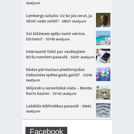
skatījumi
Lembergs sašutis: Uz ko jūs cerat, ja
idioti vada valsti?
- 68631 skatījumi
Vai klātienes spēļu nami veicina
tūrismu?
- 55749 skatījumi
Interesanti fakti par vecākajiem
biržu namiem pasaulē
- 54291 skatījumi
Kādas pārmaiņas piedzīvojušas
tiešsaistes spēles gadu gaitā?
- 53246
skatījumi
Miljonāru iecienītākā vieta – Monte
Karlo kazino
- 53142 skatījumi
Labākās bibliotēkas pasaulē
- 50843
skatījumi
Facebook