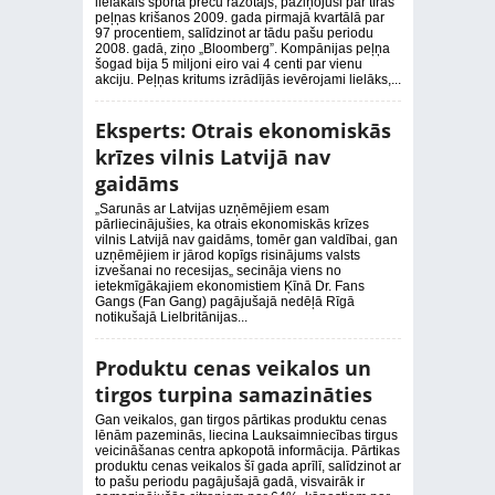
lielākais sporta preču ražotājs, paziņojusi par tīras
peļņas krišanos 2009. gada pirmajā kvartālā par
97 procentiem, salīdzinot ar tādu pašu periodu
2008. gadā, ziņo „Bloomberg”. Kompānijas peļņa
šogad bija 5 miljoni eiro vai 4 centi par vienu
akciju. Peļņas kritums izrādījās ievērojami lielāks,...
Eksperts: Otrais ekonomiskās
krīzes vilnis Latvijā nav
gaidāms
„Sarunās ar Latvijas uzņēmējiem esam
pārliecinājušies, ka otrais ekonomiskās krīzes
vilnis Latvijā nav gaidāms, tomēr gan valdībai, gan
uzņēmējiem ir jārod kopīgs risinājums valsts
izvešanai no recesijas„ secināja viens no
ietekmīgākajiem ekonomistiem Ķīnā Dr. Fans
Gangs (Fan Gang) pagājušajā nedēļā Rīgā
notikušajā Lielbritānijas...
Produktu cenas veikalos un
tirgos turpina samazināties
Gan veikalos, gan tirgos pārtikas produktu cenas
lēnām pazeminās, liecina Lauksaimniecības tirgus
veicināšanas centra apkopotā informācija. Pārtikas
produktu cenas veikalos šī gada aprīlī, salīdzinot ar
to pašu periodu pagājušajā gadā, visvairāk ir