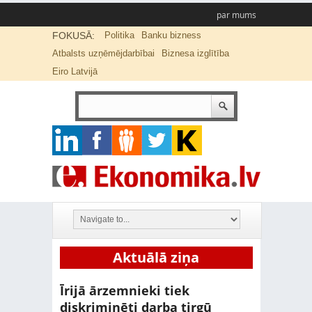
par mums
FOKUSĀ:
Politika
Banku bizness
Atbalsts uzņēmējdarbībai
Biznesa izglītība
Eiro Latvijā
Aktuālā ziņa
Īrijā ārzemnieki tiek
diskriminēti darba tirgū