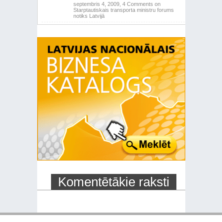
septembris 4, 2009,
4 Comments
on
Starptautiskais transporta ministru forums
notiks Latvijā
Komentētākie raksti