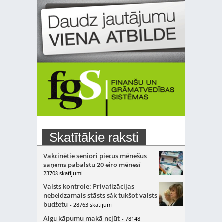
Skatītākie raksti
Vakcinētie seniori piecus mēnešus
saņems pabalstu 20 eiro mēnesī
-
23708 skatījumi
Valsts kontrole: Privatizācijas
nebeidzamais stāsts sāk tukšot valsts
budžetu
- 28763 skatījumi
Algu kāpumu makā nejūt
- 78148