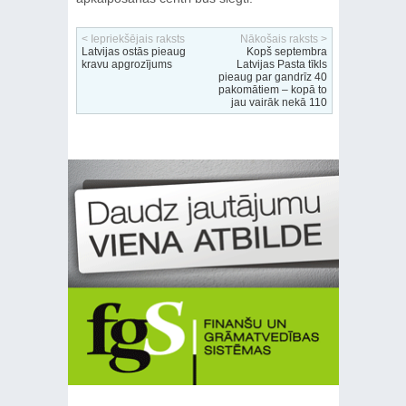
< Iepriekšējais raksts
Nākošais raksts >
Latvijas ostās pieaug
Kopš septembra
kravu apgrozījums
Latvijas Pasta tīkls
pieaug par gandrīz 40
pakomātiem – kopā to
jau vairāk nekā 110