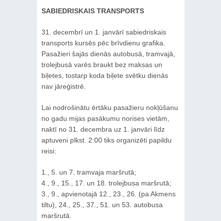
SABIEDRISKAIS TRANSPORTS
31. decembrī un 1. janvārī sabiedriskais
transports kursēs pēc brīvdienu grafika.
Pasažieri šajās dienās autobusā, tramvajā,
trolejbusā varēs braukt bez maksas un
biļetes, tostarp koda biļete svētku dienās
nav jāreģistrē.
Lai nodrošinātu ērtāku pasažieru nokļūšanu
no gadu mijas pasākumu norises vietām,
naktī no 31. decembra uz 1. janvāri līdz
aptuveni plkst. 2:00 tiks organizēti papildu
reisi:
1., 5. un 7. tramvaja maršrutā;
4., 9., 15., 17. un 18. trolejbusa maršrutā;
3., 9., apvienotajā 12., 23., 26. (pa Akmens
tiltu), 24., 25., 37., 51. un 53. autobusa
maršrutā.