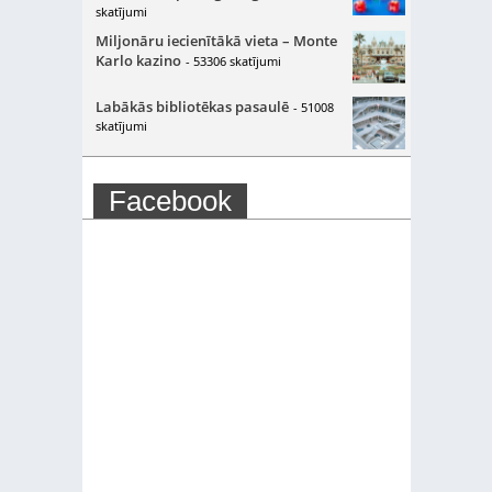
skatījumi
Miljonāru iecienītākā vieta – Monte
Karlo kazino
- 53306 skatījumi
Labākās bibliotēkas pasaulē
- 51008
skatījumi
Facebook