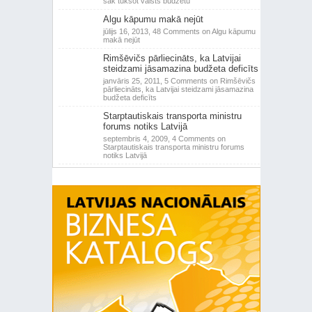
sāk tukšot valsts budžetu
Algu kāpumu makā nejūt
jūlijs 16, 2013,
48 Comments
on Algu kāpumu
makā nejūt
Rimšēvičs pārliecināts, ka Latvijai
steidzami jāsamazina budžeta deficīts
janvāris 25, 2011,
5 Comments
on Rimšēvičs
pārliecināts, ka Latvijai steidzami jāsamazina
budžeta deficīts
Starptautiskais transporta ministru
forums notiks Latvijā
septembris 4, 2009,
4 Comments
on
Starptautiskais transporta ministru forums
notiks Latvijā