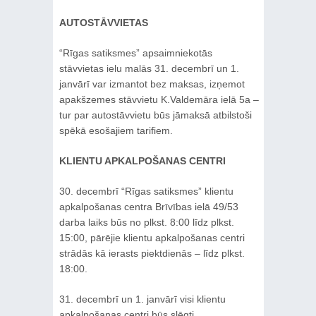
AUTOSTĀVVIETAS
“Rīgas satiksmes” apsaimniekotās
stāvvietas ielu malās 31. decembrī un 1.
janvārī var izmantot bez maksas, izņemot
apakšzemes stāvvietu K.Valdemāra ielā 5a –
tur par autostāvvietu būs jāmaksā atbilstoši
spēkā esošajiem tarifiem.
KLIENTU APKALPOŠANAS CENTRI
30. decembrī “Rīgas satiksmes” klientu
apkalpošanas centra Brīvības ielā 49/53
darba laiks būs no plkst. 8:00 līdz plkst.
15:00, pārējie klientu apkalpošanas centri
strādās kā ierasts piektdienās – līdz plkst.
18:00.
31. decembrī un 1. janvārī visi klientu
apkalpošanas centri būs slēgti.