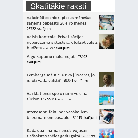
Skatītākie raksti
Vakcinētie seniori piecus mēnešus
saņems pabalstu 20 eiro mēnesī
-
23732 skatījumi
Valsts kontrole: Privatizācijas
nebeidzamais stāsts sāk tukšot valsts
budžetu
- 28792 skatījumi
Algu kāpumu makā nejūt
- 78193
skatījumi
Lembergs sašutis: Uz ko jūs cerat, ja
idioti vada valsti?
- 68641 skatījumi
Vai klātienes spēļu nami veicina
tūrismu?
- 55914 skatījumi
Interesanti fakti par vecākajiem
biržu namiem pasaulē
- 54443 skatījumi
Kādas pārmaiņas piedzīvojušas
tiešsaistes spēles gadu gaitā?
- 53399