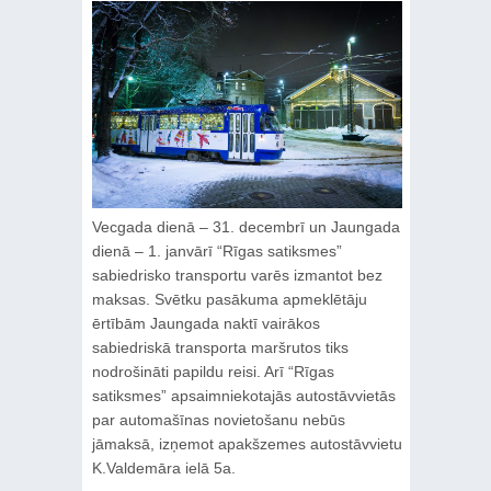
Vecgada dienā – 31. decembrī un Jaungada
dienā – 1. janvārī “Rīgas satiksmes”
sabiedrisko transportu varēs izmantot bez
maksas. Svētku pasākuma apmeklētāju
ērtībām Jaungada naktī vairākos
sabiedriskā transporta maršrutos tiks
nodrošināti papildu reisi. Arī “Rīgas
satiksmes” apsaimniekotajās autostāvvietās
par automašīnas novietošanu nebūs
jāmaksā, izņemot apakšzemes autostāvvietu
K.Valdemāra ielā 5a.