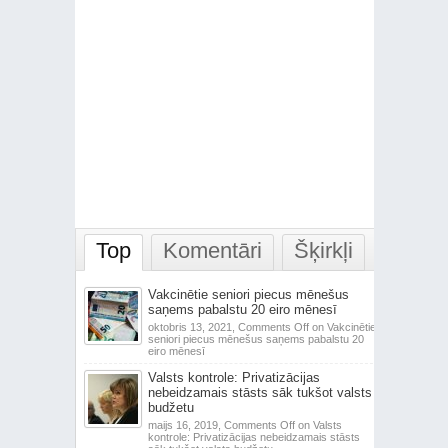
Top
Komentāri
Šķirkļi
Vakcinētie seniori piecus mēnešus
saņems pabalstu 20 eiro mēnesī
oktobris 13, 2021,
Comments Off
on Vakcinētie
seniori piecus mēnešus saņems pabalstu 20
eiro mēnesī
Valsts kontrole: Privatizācijas
nebeidzamais stāsts sāk tukšot valsts
budžetu
maijs 16, 2019,
Comments Off
on Valsts
kontrole: Privatizācijas nebeidzamais stāsts