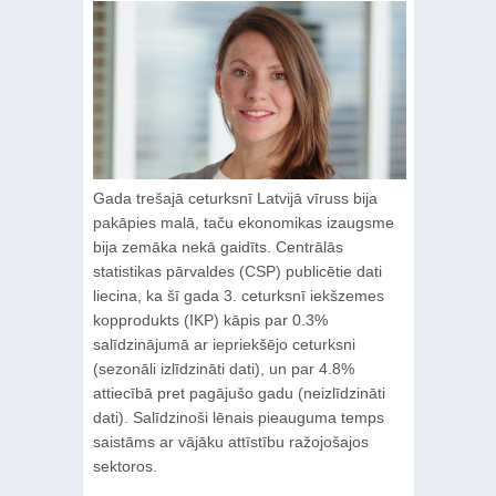
Gada trešajā ceturksnī Latvijā vīruss bija
pakāpies malā, taču ekonomikas izaugsme
bija zemāka nekā gaidīts. Centrālās
statistikas pārvaldes (CSP) publicētie dati
liecina, ka šī gada 3. ceturksnī iekšzemes
kopprodukts (IKP) kāpis par 0.3%
salīdzinājumā ar iepriekšējo ceturksni
(sezonāli izlīdzināti dati), un par 4.8%
attiecībā pret pagājušo gadu (neizlīdzināti
dati). Salīdzinoši lēnais pieauguma temps
saistāms ar vājāku attīstību ražojošajos
sektoros.