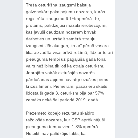
Trešā ceturkšņa izaugsmi balstīja
galvenokārt pakalpojumu nozares, kurās
reģistrēta izaugsme 6.1% apmērā. Te,
protams, palīdzējuši mazāki ierobežojumi,
kas ļāvuši daudzām nozarēm brīvāk
darboties un uzrādīt samērā strauju
izaugsmi. Jāsaka gan, ka arī pērnā vasara
tika aizvadīta visai brīvā režīmā, līdz ar to arī
pieauguma tempi uz pagājušā gada fona
vairs nežilbina tik ļoti kā otrajā ceturksnī.
Joprojām vairāk cietušajās nozarēs
pārdošanas apjomi nav atgriezušies pirms-
krīzes līmenī. Piemēram, pasažieru skaits
lidostā šī gada 3. ceturksnī bija par 57%
zemāks nekā šai periodā 2019. gadā.
Piezemēto kopējo rezultātu skaidro
ražojošās nozares, kur CSP aprēķinājuši
pieauguma tempu vien 1.3% apmērā.
Noteikti nav palīdzējis fakts, ka