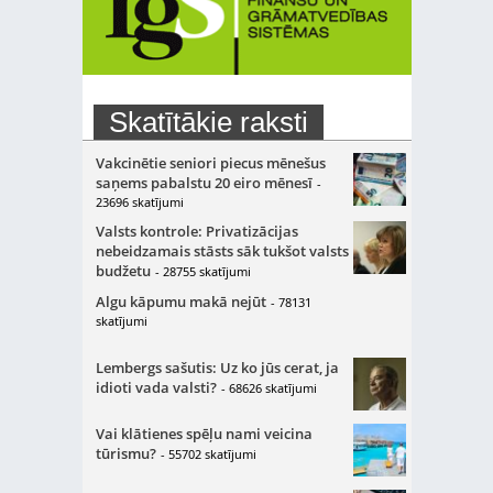
Skatītākie raksti
Vakcinētie seniori piecus mēnešus
saņems pabalstu 20 eiro mēnesī
-
23696 skatījumi
Valsts kontrole: Privatizācijas
nebeidzamais stāsts sāk tukšot valsts
budžetu
- 28755 skatījumi
Algu kāpumu makā nejūt
- 78131
skatījumi
Lembergs sašutis: Uz ko jūs cerat, ja
idioti vada valsti?
- 68626 skatījumi
Vai klātienes spēļu nami veicina
tūrismu?
- 55702 skatījumi