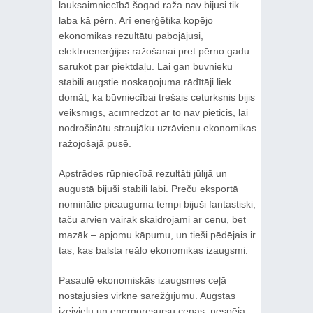
lauksaimniecībā šogad raža nav bijusi tik
laba kā pērn. Arī enerģētika kopējo
ekonomikas rezultātu pabojājusi,
elektroenerģijas ražošanai pret pērno gadu
sarūkot par piektdaļu. Lai gan būvnieku
stabili augstie noskaņojuma rādītāji liek
domāt, ka būvniecībai trešais ceturksnis bijis
veiksmīgs, acīmredzot ar to nav pieticis, lai
nodrošinātu straujāku uzrāvienu ekonomikas
ražojošajā pusē.
Apstrādes rūpniecībā rezultāti jūlijā un
augustā bijuši stabili labi. Preču eksportā
nominālie pieauguma tempi bijuši fantastiski,
taču arvien vairāk skaidrojami ar cenu, bet
mazāk – apjomu kāpumu, un tieši pēdējais ir
tas, kas balsta reālo ekonomikas izaugsmi.
Pasaulē ekonomiskās izaugsmes ceļā
nostājusies virkne sarežģījumu. Augstās
izejvielu un energoresursu cenas, nespēja