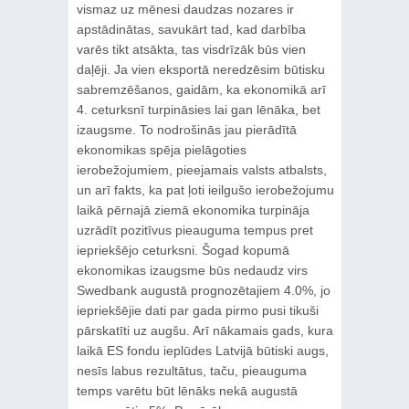
vismaz uz mēnesi daudzas nozares ir
apstādinātas, savukārt tad, kad darbība
varēs tikt atsākta, tas visdrīzāk būs vien
daļēji. Ja vien eksportā neredzēsim būtisku
sabremzēšanos, gaidām, ka ekonomikā arī
4. ceturksnī turpināsies lai gan lēnāka, bet
izaugsme. To nodrošinās jau pierādītā
ekonomikas spēja pielāgoties
ierobežojumiem, pieejamais valsts atbalsts,
un arī fakts, ka pat ļoti ieilgušo ierobežojumu
laikā pērnajā ziemā ekonomika turpināja
uzrādīt pozitīvus pieauguma tempus pret
iepriekšējo ceturksni. Šogad kopumā
ekonomikas izaugsme būs nedaudz virs
Swedbank augustā prognozētajiem 4.0%, jo
iepriekšējie dati par gada pirmo pusi tikuši
pārskatīti uz augšu. Arī nākamais gads, kura
laikā ES fondu ieplūdes Latvijā būtiski augs,
nesīs labus rezultātus, taču, pieauguma
temps varētu būt lēnāks nekā augustā