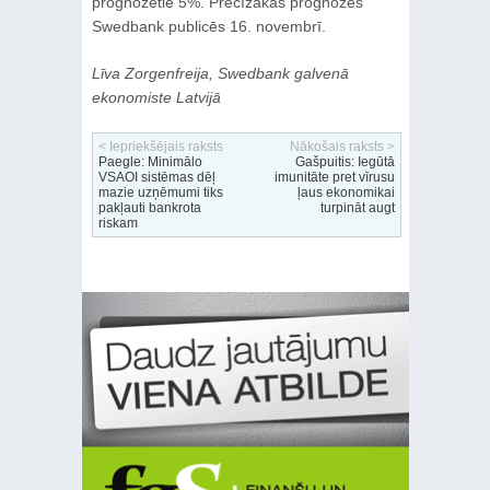
prognozētie 5%. Precīzākas prognozes
Swedbank publicēs 16. novembrī.
Līva Zorgenfreija, Swedbank galvenā
ekonomiste Latvijā
< Iepriekšējais raksts
Nākošais raksts >
Paegle: Minimālo
Gašpuitis: Iegūtā
VSAOI sistēmas dēļ
imunitāte pret vīrusu
mazie uzņēmumi tiks
ļaus ekonomikai
pakļauti bankrota
turpināt augt
riskam