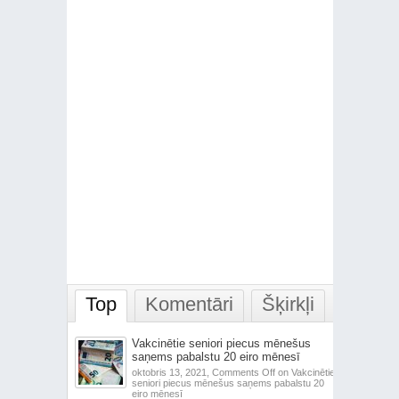
Top
Komentāri
Šķirkļi
Vakcinētie seniori piecus mēnešus
saņems pabalstu 20 eiro mēnesī
oktobris 13, 2021,
Comments Off
on Vakcinētie
seniori piecus mēnešus saņems pabalstu 20
eiro mēnesī