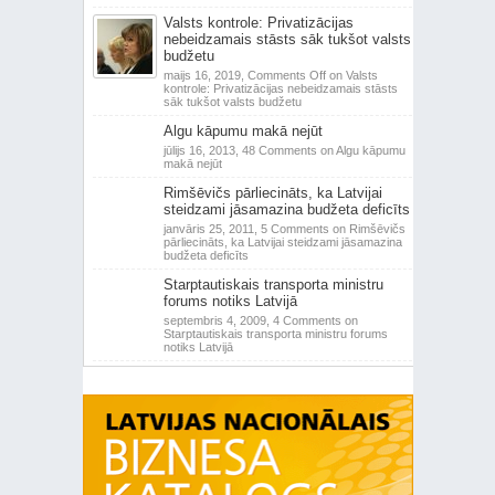
Valsts kontrole: Privatizācijas
nebeidzamais stāsts sāk tukšot valsts
budžetu
maijs 16, 2019,
Comments Off
on Valsts
kontrole: Privatizācijas nebeidzamais stāsts
sāk tukšot valsts budžetu
Algu kāpumu makā nejūt
jūlijs 16, 2013,
48 Comments
on Algu kāpumu
makā nejūt
Rimšēvičs pārliecināts, ka Latvijai
steidzami jāsamazina budžeta deficīts
janvāris 25, 2011,
5 Comments
on Rimšēvičs
pārliecināts, ka Latvijai steidzami jāsamazina
budžeta deficīts
Starptautiskais transporta ministru
forums notiks Latvijā
septembris 4, 2009,
4 Comments
on
Starptautiskais transporta ministru forums
notiks Latvijā