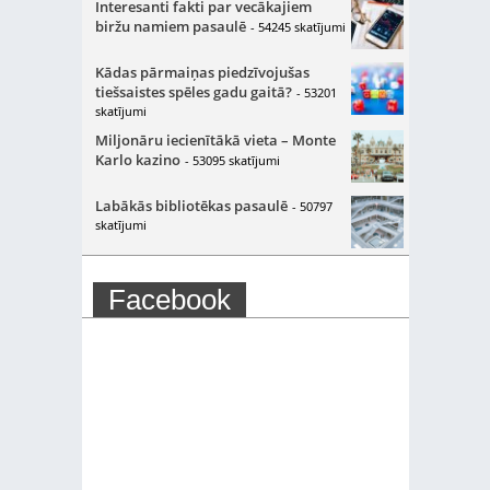
Interesanti fakti par vecākajiem
biržu namiem pasaulē
- 54245 skatījumi
Kādas pārmaiņas piedzīvojušas
tiešsaistes spēles gadu gaitā?
- 53201
skatījumi
Miljonāru iecienītākā vieta – Monte
Karlo kazino
- 53095 skatījumi
Labākās bibliotēkas pasaulē
- 50797
skatījumi
Facebook