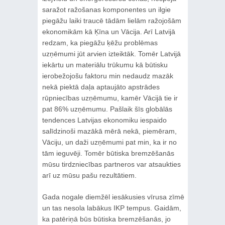
saražot ražošanas komponentes un ilgie
piegāžu laiki traucē tādām lielām ražojošām
ekonomikām kā Ķīna un Vācija. Arī Latvijā
redzam, ka piegāžu ķēžu problēmas
uzņēmumi jūt arvien izteiktāk. Tomēr Latvijā
iekārtu un materiālu trūkumu kā būtisku
ierobežojošu faktoru min nedaudz mazāk
nekā piektā daļa aptaujāto apstrādes
rūpniecības uzņēmumu, kamēr Vācijā tie ir
pat 86% uzņēmumu. Pašlaik šīs globālās
tendences Latvijas ekonomiku iespaido
salīdzinoši mazākā mērā nekā, piemēram,
Vāciju, un daži uzņēmumi pat min, ka ir no
tām ieguvēji. Tomēr būtiska bremzēšanās
mūsu tirdzniecības partneros var atsaukties
arī uz mūsu pašu rezultātiem.
Gada nogale diemžēl iesākusies vīrusa zīmē
un tas nesola labākus IKP tempus. Gaidām,
ka patēriņā būs būtiska bremzēšanās, jo