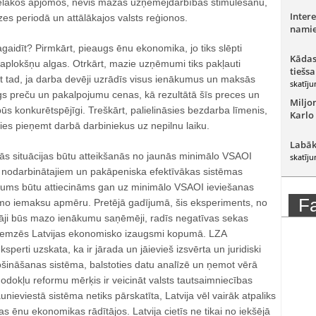
ielākos apjomos, nevis mazās uzņēmējdarbības stimulēšanu,
Intere
īzes periodā un attālākajos valsts reģionos.
namie
aidīt? Pirmkārt, pieaugs ēnu ekonomika, jo tiks slēpti
Kādas
aplokšņu algas. Otrkārt, mazie uzņēmumi tiks pakļauti
tiešsa
at tad, ja darba devēji uzrādīs visus ienākumus un maksās
skatīju
gs preču un pakalpojumu cenas, kā rezultātā šīs preces un
Miljo
s konkurētspējīgi. Treškārt, palielināsies bezdarba līmenis,
Karlo
īsies pieņemt darbā darbiniekus uz nepilnu laiku.
Labāk
ās situācijas būtu atteikšanās no jaunās minimālo VSAOI
skatīju
a nodarbinātajiem un pakāpeniska efektīvākas sistēmas
kums būtu attiecināms gan uz minimālo VSAOI ieviešanas
F
mo iemaksu apmēru. Pretējā gadījumā, šis eksperiments, no
ētāji būs mazo ienākumu saņēmēji, radīs negatīvas sekas
bremzēs Latvijas ekonomisko izaugsmi kopumā. LZA
sperti uzskata, ka ir jārada un jāievieš izsvērta un juridiski
ošināšanas sistēma, balstoties datu analīzē un ņemot vērā
dokļu reformu mērķis ir veicināt valsts tautsaimniecības
unieviestā sistēma netiks pārskatīta, Latvija vēl vairāk atpaliks
as ēnu ekonomikas rādītājos. Latvija cietīs ne tikai no iekšējā