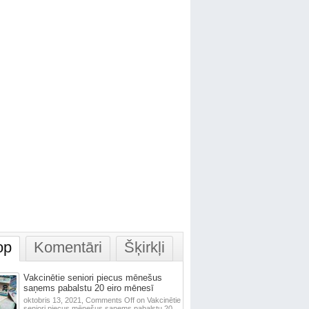
op
Komentāri
Šķirkļi
Vakcinētie seniori piecus mēnešus
saņems pabalstu 20 eiro mēnesī
oktobris 13, 2021,
Comments Off
on Vakcinētie
seniori piecus mēnešus saņems pabalstu 20