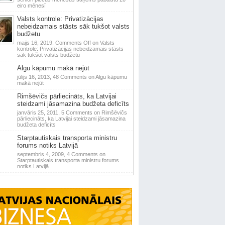
eiro mēnesī
Valsts kontrole: Privatizācijas
nebeidzamais stāsts sāk tukšot valsts
budžetu
maijs 16, 2019,
Comments Off
on Valsts
kontrole: Privatizācijas nebeidzamais stāsts
sāk tukšot valsts budžetu
Algu kāpumu makā nejūt
jūlijs 16, 2013,
48 Comments
on Algu kāpumu
makā nejūt
Rimšēvičs pārliecināts, ka Latvijai
steidzami jāsamazina budžeta deficīts
janvāris 25, 2011,
5 Comments
on Rimšēvičs
pārliecināts, ka Latvijai steidzami jāsamazina
budžeta deficīts
Starptautiskais transporta ministru
forums notiks Latvijā
septembris 4, 2009,
4 Comments
on
Starptautiskais transporta ministru forums
notiks Latvijā