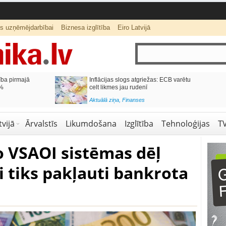
ts uzņēmējdarbībai
Biznesa izglītība
Eiro Latvijā
ība pirmajā
Inflācijas slogs atgriežas: ECB varētu
4%
celt likmes jau rudenī
Aktuālā ziņa
,
Finanses
vijā
Ārvalstīs
Likumdošana
Izglītība
Tehnoloģijas
T
o VSAOI sistēmas dēļ
tiks pakļauti bankrota