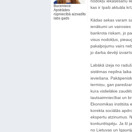
nodokļu iekasēšanu l
Buceniece:
kas ir īpaši aktuāla kr
Apstrādes
rūpniecībā aizvadīts
labs gads
Kādas sekas varam sag
ienākumi un vairosies 
bankrota riskam, jo p
visus nodokļus, pieau
pakalpojumu vairs nebū
jo darba devēji izvair
Labākā izeja no raduš
sistēmas nepilna laik
ieviešana. Pakāpenis
termiņu, gan paredza
kura vislielākie zaud
tautsaimniecībai un 
Ekonomikas institūta ek
korekta sociālās apdr
ekspertu atzinumus. No
konkurētspēju. Ja šī ja
no Lietuvas un Igaunij