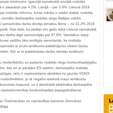
kamais minimums. Igaunijā samaksātā sociālā nodokļa
ā ir pieaudzis par 4.2%, Latvijā – par 3.8%. Lietuvā 2019.
ga nodokļu reforma, kuras mērķis ir veidot stabilu nodokļu
u zemāko darbaspēka nodokļu slogu Baltijas valstīs.
iski samazināta darba devēja iemaksu likme – no 31,2% 2018.
adā. Dati rāda, ka pēdējo trīs gadu laikā Lietuvā samaksātā
vars darba algā samazinājās par 87.8%. Vienlaikus starp
tuvas valdību tika noslēgta vienošanās, ka nodokļu
pensēts ar bruto ienākuma palielinājumu visiem darba
zēm, līdz ar to palielināsies darba ņēmēju ienākumi.
 nevienlīdzību un padarītu nodokļu slogu konkurētspējīgāku
alstīm, bet arī ar pārējām ES valstīm, darbaspēka nodokļu
jadzīgas, taču ir nepieciešams atteikties no jaunās VSAOI
a nodarbinātiem, jo tā negatīvi ietekmē mazo ienākumu
konomiku kopumā, un ir jāizstrādā efektīvāka darbaspēka
s tautsaimniecības konkurētspējas paaugstināšanai.
as Tirdzniecības un rūpniecības kameras Domnīcas
ītāja