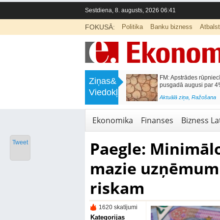
Sestdiena, 8. augusts, 2026 06:41
FOKUSĀ:
Politika
Banku bizness
Atbals
>
Valsts rūpēsies, lai kriminālprocesā
FM: Apstrādes rūpniec
Ziņas&
arestētā manta nezaudētu vērtību
pusgadā augusi par 
Viedokļi
<
Aktuālā ziņa
,
Likumdošana
Aktuālā ziņa
,
Ražošana
Ekonomika
Finanses
Bizness Lat
Paegle: Minimāl
Tweet
mazie uzņēmumi 
riskam
1620 skatījumi
Kategorijas