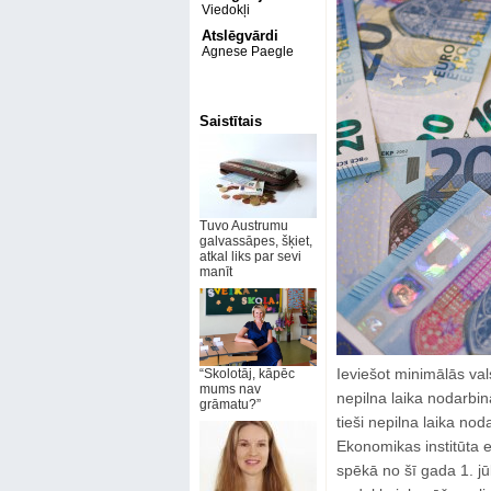
Viedokļi
Atslēgvārdi
Agnese Paegle
Saistītais
Tuvo Austrumu
galvassāpes, šķiet,
atkal liks par sevi
manīt
Ieviešot minimālās va
“Skolotāj, kāpēc
mums nav
nepilna laika nodarbin
grāmatu?”
tieši nepilna laika no
Ekonomikas institūta e
spēkā no šī gada 1. jūl