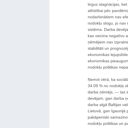
tirgus stagnācijas, bet
attīstībai pēc pandēmi
nodarbinātiem nav efek
nodokļu slogu, jo nav
sistēma. Darba devēja
kas veicina negatīvu 
ņēmējiem nav izpratne
stabilitāti un prognoz
ekonomikas lejupslīde
ekonomikas pieaugums,
nodokļu politikas nepa
Ņemot vērā, ka sociālā
34.09 % no nodokļa o
darba ņēmējs, — tas i
devējam, gan darba ņ
darba algā Baltijas va
Lietuvā, gan Igaunijā 
pakāpeniski samazinot
nodokļu politikas un p