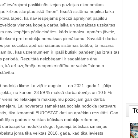
 arī ievērojami pasliktinās izejas pozīcijas ekonomikas
jas krīzes starptautiskā līmenī. Esošā sistēma nepilna laika
tīva tāpēc, ka nav iespējams precīzi aprēķināt papildu
 izveidota vienota kopējā darba laika un samaksas uzskaites
m nav iespējas pārliecināties, kāds iemaksu apmērs jāveic,
attieksmi pret nodokļu nomaksas pienākumu. Savukārt darba
s par sociālās apdrošināšanas sistēmas būtību, tā mazina
ējamību, kas uzņēmumiem ir īpaši būtiski pandēmijas izraisītās
s periodā. Rezultātā neizbēgami ir sagaidāms ēnu
 kā arī uzņēmēju neapmierinātība ar valsts īstenoto
stāvību.
 nodokļa likme Latvijā ir augsta — no 2021. gada 1. jūlija
bjekta, no kuriem 23.59 % maksā darba devējs un 10.5 %
r viens no lielākajiem maksājumu pozīcijām gan darba
ēmējam. Lai novērtētu samaksātā sociālā nodokļa īpatsvaru
T
lstīs, tika izmantoti EUROSTAT dati un aprēķinu rezultāti. Gan
pēdējos gados ir veiktas būtiskas nodokļu reformas,
 darbaspēka nodokļu slogu. Igaunijā būtiskas izmaiņas
abalstu jomā tika veiktas 2018. gadā, kad tika ieviests