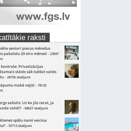
atītākie raksti
nētie seniori piecus mēnešus
s pabalstu 20 eiro mēnesī
- 23697
mi
 kontrole: Privatizācijas
zamais stāsts sāk tukšot valsts
tu
- 28756 skatījumi
kāpumu makā nejūt
- 78135
mi
gs sašutis: Uz ko jūs cerat, ja
 vada valsti?
- 68627 skatījumi
ātienes spēļu nami veicina
mu?
- 55713 skatījumi