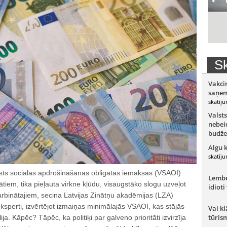
Sk
Vakci
saņem
skatīju
Valsts
nebeid
budže
Algu 
skatīju
lsts sociālās apdrošināšanas obligātās iemaksas (VSAOI)
Lember
ātiem, tika pieļauta virkne kļūdu, visaugstāko slogu uzveļot
idioti
darbinātajiem, secina Latvijas Zinātņu akadēmijas (LZA)
ksperti, izvērtējot izmaiņas minimālajās VSAOI, kas stājās
Vai kl
tūris
ija. Kāpēc? Tāpēc, ka politiķi par galveno prioritāti izvirzīja