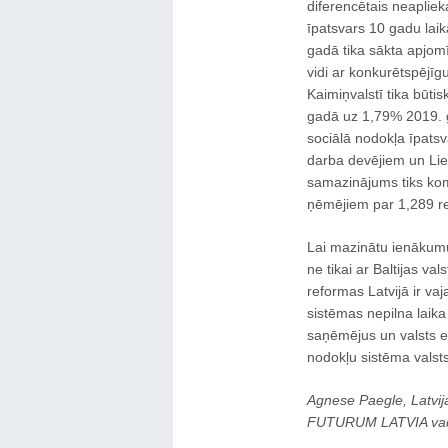
diferencētais neaplie
īpatsvars 10 gadu laik
gadā tika sākta apjomī
vidi ar konkurētspējīg
Kaimiņvalstī tika būt
gadā uz 1,79% 2019. g
sociālā nodokļa īpats
darba devējiem un Lie
samazinājums tiks kom
ņēmējiem par 1,289 rei
Lai mazinātu ienākumu
ne tikai ar Baltijas v
reformas Latvijā ir va
sistēmas nepilna laik
saņēmējus un valsts e
nodokļu sistēma valst
Agnese Paegle, Latvij
FUTURUM LATVIA vad