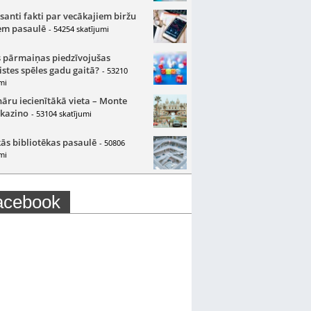
santi fakti par vecākajiem biržu
m pasaulē
- 54254 skatījumi
 pārmaiņas piedzīvojušas
istes spēles gadu gaitā?
- 53210
mi
nāru iecienītākā vieta – Monte
 kazino
- 53104 skatījumi
ās bibliotēkas pasaulē
- 50806
mi
acebook