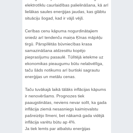
elektrotīklu caurlaidības palielināšana, kā arī
lielākas saules enerģijas jaudas, kas glābtu
situāciju šogad, kad ir vājš vējš.
Cerības cenu kāpuma nogurdinātajiem
sniedz arī tendenču maiņa Ķīnas mājokļu
tirgū. Pārspīlētās būvniecības krasa
samazināšana atdzesētu kopējo
pieprasījumu pasaulē. Tūlītējā ietekme uz
ekonomikas pieaugumu būtu nelabvēlīga,
taču šāds notikums arī burtiski sagrautu
enerģijas un metālu cenas.
Taču tuvākajā laikā tālāks inflācijas kāpums
ir nenovēršams. Prognozes tiek
paaugstinātas, neviens nevar solīt, ka gada
inflācija ziemā nesasniegs kaimiņvalstu
pašreizējo līmeni, bet nākamā gada vidējā
inflācija varētu būtu ap 4%.
Ja tiek lemts par atbalstu enerģijas