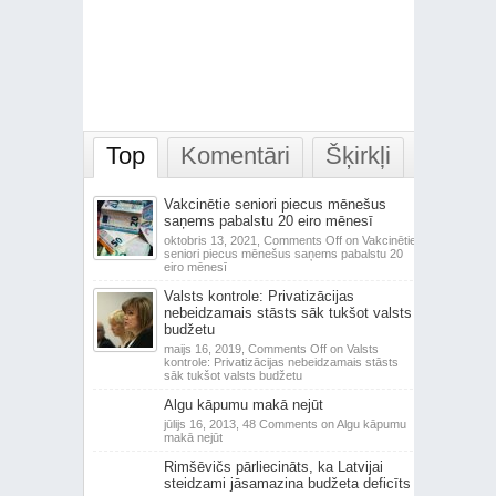
Top
Komentāri
Šķirkļi
Vakcinētie seniori piecus mēnešus
saņems pabalstu 20 eiro mēnesī
oktobris 13, 2021,
Comments Off
on Vakcinētie
seniori piecus mēnešus saņems pabalstu 20
eiro mēnesī
Valsts kontrole: Privatizācijas
nebeidzamais stāsts sāk tukšot valsts
budžetu
maijs 16, 2019,
Comments Off
on Valsts
kontrole: Privatizācijas nebeidzamais stāsts
sāk tukšot valsts budžetu
Algu kāpumu makā nejūt
jūlijs 16, 2013,
48 Comments
on Algu kāpumu
makā nejūt
Rimšēvičs pārliecināts, ka Latvijai
steidzami jāsamazina budžeta deficīts