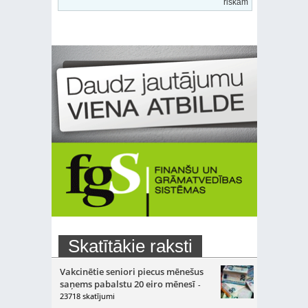
riskam
Skatītākie raksti
Vakcinētie seniori piecus mēnešus
saņems pabalstu 20 eiro mēnesī
-
23718 skatījumi