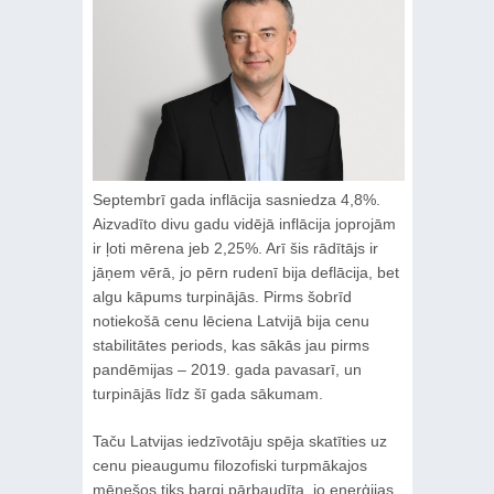
Septembrī gada inflācija sasniedza 4,8%.
Aizvadīto divu gadu vidējā inflācija joprojām
ir ļoti mērena jeb 2,25%. Arī šis rādītājs ir
jāņem vērā, jo pērn rudenī bija deflācija, bet
algu kāpums turpinājās. Pirms šobrīd
notiekošā cenu lēciena Latvijā bija cenu
stabilitātes periods, kas sākās jau pirms
pandēmijas – 2019. gada pavasarī, un
turpinājās līdz šī gada sākumam.
Taču Latvijas iedzīvotāju spēja skatīties uz
cenu pieaugumu filozofiski turpmākajos
mēnešos tiks bargi pārbaudīta, jo enerģijas