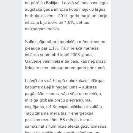
no pārējās Baltijas, Latvijā vēl nav sasniegta
augstākā gada inflācija kopš mājokļu tirgus
burbuļa laikiem – 2011. gada maijā un jūnijā
inflācija bija 5,0% un 4,8%, bet tas
neizbēgami notiks.
Salīdzinājumā ar iepriekšējo mēnesi cenas
pieauga par 1,1%. Tā ir lielākā mēneša
inflācija septembrī kopš 2008. gada.
Galvenie vaininieki ir tie paši, kas neparasti
lielajam cenu pieaugumam gada griezumā.
Latvijā un visā Eiropā notiekošais inflācijas
kāpums daļēji ir negadījums – aukstas
pagājušās ziemas, vāja vēja un nokrišņu,
milzīga globālā preču pieprasījuma,
iespējams, arī Krievijas politikas rezultāts.
Taču zināmā mērā tas ir enerģētikas
politikas rezultāts. ES mērķis ir krasi
samazināt siltumnīcas efekta gāzu izmešus,
kas ir veicinājis ogļu staciju slēgšanu un