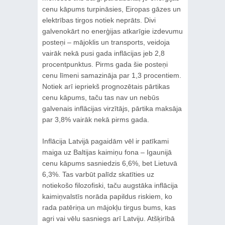
cenu kāpums turpināsies, Eiropas gāzes un
elektrības tirgos notiek neprāts. Divi
galvenokārt no enerģijas atkarīgie izdevumu
posteņi – mājoklis un transports, veidoja
vairāk nekā pusi gada inflācijas jeb 2,8
procentpunktus. Pirms gada šie posteņi
cenu līmeni samazināja par 1,3 procentiem.
Notiek arī iepriekš prognozētais pārtikas
cenu kāpums, taču tas nav un nebūs
galvenais inflācijas virzītājs, pārtika maksāja
par 3,8% vairāk nekā pirms gada.
Inflācija Latvijā pagaidām vēl ir patīkami
maiga uz Baltijas kaimiņu fona – Igaunijā
cenu kāpums sasniedzis 6,6%, bet Lietuvā
6,3%. Tas varbūt palīdz skatīties uz
notiekošo filozofiski, taču augstāka inflācija
kaimiņvalstīs norāda papildus riskiem, ko
rada patēriņa un mājokļu tirgus bums, kas
agri vai vēlu sasniegs arī Latviju. Atšķirībā