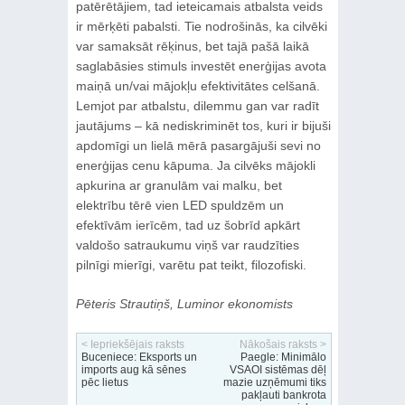
patērētājiem, tad ieteicamais atbalsta veids
ir mērķēti pabalsti. Tie nodrošinās, ka cilvēki
var samaksāt rēķinus, bet tajā pašā laikā
saglabāsies stimuls investēt enerģijas avota
maiņā un/vai mājokļu efektivitātes celšanā.
Lemjot par atbalstu, dilemmu gan var radīt
jautājums – kā nediskriminēt tos, kuri ir bijuši
apdomīgi un lielā mērā pasargājuši sevi no
enerģijas cenu kāpuma. Ja cilvēks mājokli
apkurina ar granulām vai malku, bet
elektrību tērē vien LED spuldzēm un
efektīvām ierīcēm, tad uz šobrīd apkārt
valdošo satraukumu viņš var raudzīties
pilnīgi mierīgi, varētu pat teikt, filozofiski.
Pēteris Strautiņš, Luminor ekonomists
< Iepriekšējais raksts
Nākošais raksts >
Buceniece: Eksports un
Paegle: Minimālo
imports aug kā sēnes
VSAOI sistēmas dēļ
pēc lietus
mazie uzņēmumi tiks
pakļauti bankrota