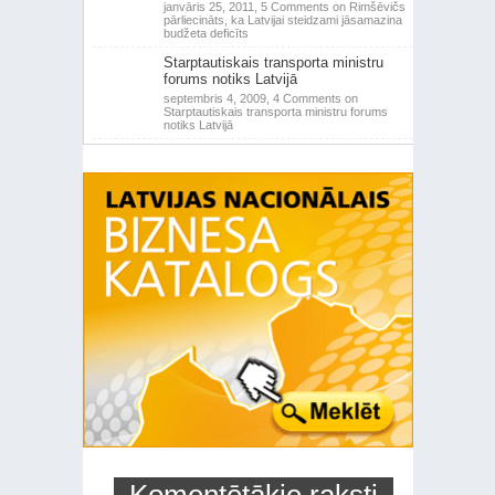
janvāris 25, 2011,
5 Comments
on Rimšēvičs
pārliecināts, ka Latvijai steidzami jāsamazina
budžeta deficīts
Starptautiskais transporta ministru
forums notiks Latvijā
septembris 4, 2009,
4 Comments
on
Starptautiskais transporta ministru forums
notiks Latvijā