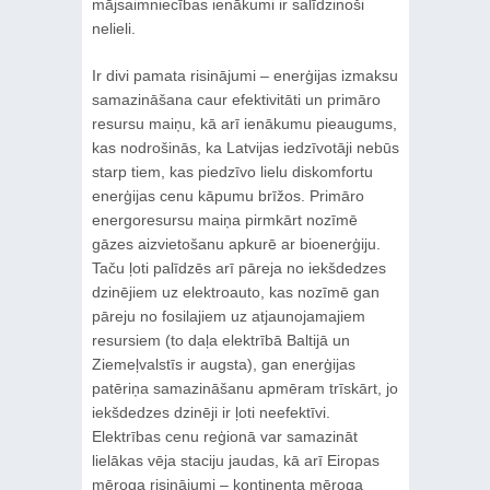
mājsaimniecības ienākumi ir salīdzinoši
nelieli.
Ir divi pamata risinājumi – enerģijas izmaksu
samazināšana caur efektivitāti un primāro
resursu maiņu, kā arī ienākumu pieaugums,
kas nodrošinās, ka Latvijas iedzīvotāji nebūs
starp tiem, kas piedzīvo lielu diskomfortu
enerģijas cenu kāpumu brīžos. Primāro
energoresursu maiņa pirmkārt nozīmē
gāzes aizvietošanu apkurē ar bioenerģiju.
Taču ļoti palīdzēs arī pāreja no iekšdedzes
dzinējiem uz elektroauto, kas nozīmē gan
pāreju no fosilajiem uz atjaunojamajiem
resursiem (to daļa elektrībā Baltijā un
Ziemeļvalstīs ir augsta), gan enerģijas
patēriņa samazināšanu apmēram trīskārt, jo
iekšdedzes dzinēji ir ļoti neefektīvi.
Elektrības cenu reģionā var samazināt
lielākas vēja staciju jaudas, kā arī Eiropas
mēroga risinājumi – kontinenta mēroga