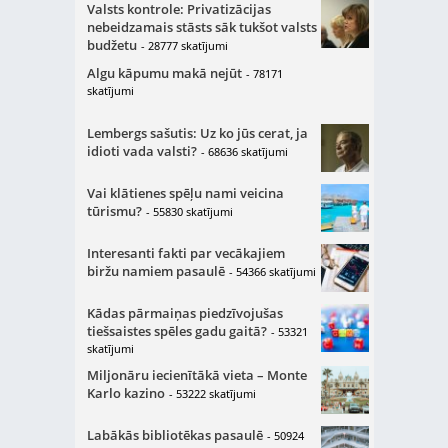
Valsts kontrole: Privatizācijas
nebeidzamais stāsts sāk tukšot valsts
budžetu
- 28777 skatījumi
Algu kāpumu makā nejūt
- 78171
skatījumi
Lembergs sašutis: Uz ko jūs cerat, ja
idioti vada valsti?
- 68636 skatījumi
Vai klātienes spēļu nami veicina
tūrismu?
- 55830 skatījumi
Interesanti fakti par vecākajiem
biržu namiem pasaulē
- 54366 skatījumi
Kādas pārmaiņas piedzīvojušas
tiešsaistes spēles gadu gaitā?
- 53321
skatījumi
Miljonāru iecienītākā vieta – Monte
Karlo kazino
- 53222 skatījumi
Labākās bibliotēkas pasaulē
- 50924