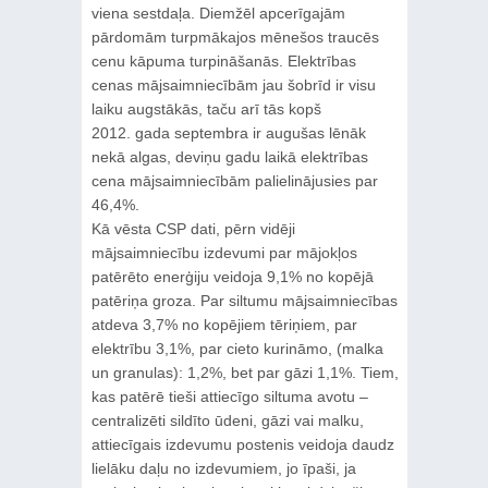
viena sestdaļa. Diemžēl apcerīgajām
pārdomām turpmākajos mēnešos traucēs
cenu kāpuma turpināšanās. Elektrības
cenas mājsaimniecībām jau šobrīd ir visu
laiku augstākās, taču arī tās kopš
2012. gada septembra ir augušas lēnāk
nekā algas, deviņu gadu laikā elektrības
cena mājsaimniecībām palielinājusies par
46,4%.
Kā vēsta CSP dati, pērn vidēji
mājsaimniecību izdevumi par mājokļos
patērēto enerģiju veidoja 9,1% no kopējā
patēriņa groza. Par siltumu mājsaimniecības
atdeva 3,7% no kopējiem tēriņiem, par
elektrību 3,1%, par cieto kurināmo, (malka
un granulas): 1,2%, bet par gāzi 1,1%. Tiem,
kas patērē tieši attiecīgo siltuma avotu –
centralizēti sildīto ūdeni, gāzi vai malku,
attiecīgais izdevumu postenis veidoja daudz
lielāku daļu no izdevumiem, jo īpaši, ja