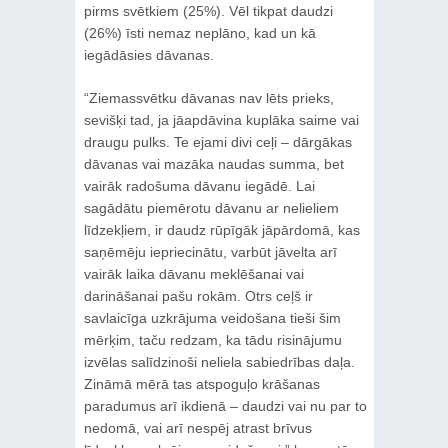
pirms svētkiem (25%). Vēl tikpat daudzi
(26%) īsti nemaz neplāno, kad un kā
iegādāsies dāvanas.
“Ziemassvētku dāvanas nav lēts prieks,
sevišķi tad, ja jāapdāvina kuplāka saime vai
draugu pulks. Te ejami divi ceļi – dārgākas
dāvanas vai mazāka naudas summa, bet
vairāk radošuma dāvanu iegādē. Lai
sagādātu piemērotu dāvanu ar nelieliem
līdzekļiem, ir daudz rūpīgāk jāpārdomā, kas
saņēmēju iepriecinātu, varbūt jāvelta arī
vairāk laika dāvanu meklēšanai vai
darināšanai pašu rokām. Otrs ceļš ir
savlaicīga uzkrājuma veidošana tieši šim
mērķim, taču redzam, ka tādu risinājumu
izvēlas salīdzinoši neliela sabiedrības daļa.
Zināmā mērā tas atspoguļo krāšanas
paradumus arī ikdienā – daudzi vai nu par to
nedomā, vai arī nespēj atrast brīvus