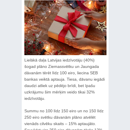
Lielākā daļa Latvijas iedzīvotāju (40%)
šogad plāno Ziemassvētku un Jaungada
dāvanām tērēt līdz 100 eiro, liecina SEB
bankas veiktā aptauja. Tiesa, dāvanu iegādi
daudzi atliek uz pēdējo brīdi, bet īpašu
uzkrājumu šim mērķim veido tikai 32%
iedzīvotāju.
Summu no 100 līdz 150 eiro un no 150 līdz
250 eiro svētku dāvanām plāno atvēlēt
vienāds cilvēku skaits – 15% aptaujāto.
Savukārt virs 250 eiro dāvanām tērēs 12%