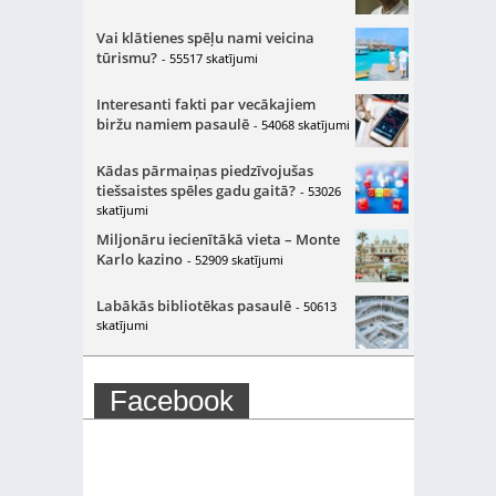
Vai klātienes spēļu nami veicina
tūrismu?
- 55517 skatījumi
Interesanti fakti par vecākajiem
biržu namiem pasaulē
- 54068 skatījumi
Kādas pārmaiņas piedzīvojušas
tiešsaistes spēles gadu gaitā?
- 53026
skatījumi
Miljonāru iecienītākā vieta – Monte
Karlo kazino
- 52909 skatījumi
Labākās bibliotēkas pasaulē
- 50613
skatījumi
Facebook