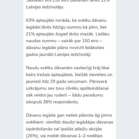
Latvijas iedzīvotāju.
63% aptaujāto norāda, ka svētku dāvanu
iegādei tērēs līdzīgu summu kā pērn, bet
21% aptaujāto šogad tērēs mazāk. Lielāku
naudas summu – vairāk par 150 eiro –
dāvanu iegādei plāno novirzīt lielākoties
gados jaunāki Latvijas iedzīvotāji.
Naudu svētku dāvanām savlaicīgi krāj tikai
katrs trešais aptaujātais, biežāk sievietes un
jaunieši līdz 29 gadu vecumam. Pārsvarā
uzkrājumu sev tuvu cilvēku apdāvināšanai
sāk veidot jau rudenī – šādu paradumu
izkopuši 38% respondentu.
Dāvanu iegāde gan netiek plānota ilgi pirms
svētkiem: vienlīdz daudzi iegādājas dāvanas
izpārdošanās vai īpašās atlaižu akcijās
(26%), vai meklē dāvanas 1–2 nedēļas