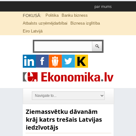
par mums
FOKUSĀ:
Politika
Banku bizness
Atbalsts uzņēmējdarbībai
Biznesa izglītība
Eiro Latvijā
Ziemassvētku dāvanām
krāj katrs trešais Latvijas
iedzīvotājs