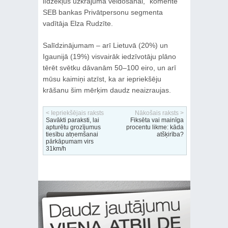
līdzekļus uzkrājuma veidošanai,” komentē
SEB bankas Privātpersonu segmenta
vadītāja Elza Rudzīte.
Salīdzinājumam – arī Lietuvā (20%) un
Igaunijā (19%) visvairāk iedzīvotāju plāno
tērēt svētku dāvanām 50–100 eiro, un arī
mūsu kaimiņi atzīst, ka ar iepriekšēju
krāšanu šim mērķim daudz neaizraujas.
< Iepriekšējais raksts
Nākošais raksts >
Savākti paraksti, lai
Fiksēta vai mainīga
apturētu grozījumus
procentu likme: kāda
tiesību atņemšanai
atšķirība?
pārkāpumam virs
31km/h