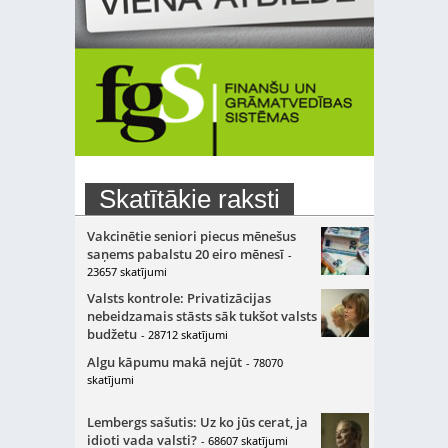
Skatītākie raksti
Vakcinētie seniori piecus mēnešus
saņems pabalstu 20 eiro mēnesī
-
23657 skatījumi
Valsts kontrole: Privatizācijas
nebeidzamais stāsts sāk tukšot valsts
budžetu
- 28712 skatījumi
Algu kāpumu makā nejūt
- 78070
skatījumi
Lembergs sašutis: Uz ko jūs cerat, ja
idioti vada valsti?
- 68607 skatījumi