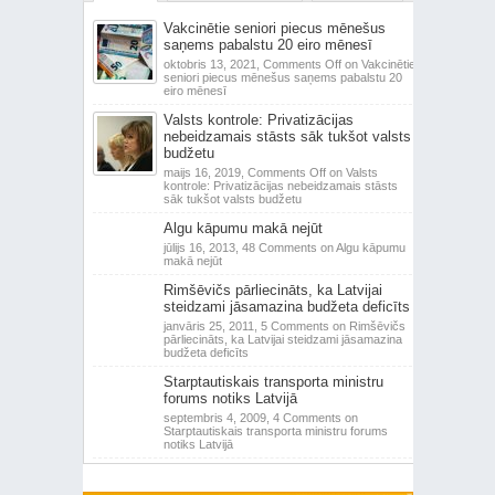
Vakcinētie seniori piecus mēnešus
saņems pabalstu 20 eiro mēnesī
oktobris 13, 2021,
Comments Off
on Vakcinētie
seniori piecus mēnešus saņems pabalstu 20
eiro mēnesī
Valsts kontrole: Privatizācijas
nebeidzamais stāsts sāk tukšot valsts
budžetu
maijs 16, 2019,
Comments Off
on Valsts
kontrole: Privatizācijas nebeidzamais stāsts
sāk tukšot valsts budžetu
Algu kāpumu makā nejūt
jūlijs 16, 2013,
48 Comments
on Algu kāpumu
makā nejūt
Rimšēvičs pārliecināts, ka Latvijai
steidzami jāsamazina budžeta deficīts
janvāris 25, 2011,
5 Comments
on Rimšēvičs
pārliecināts, ka Latvijai steidzami jāsamazina
budžeta deficīts
Starptautiskais transporta ministru
forums notiks Latvijā
septembris 4, 2009,
4 Comments
on
Starptautiskais transporta ministru forums
notiks Latvijā