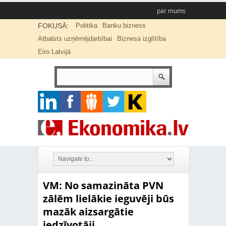
par mums
FOKUSĀ:
Politika
Banku bizness
Atbalsts uzņēmējdarbībai
Biznesa izglītība
Eiro Latvijā
VM: No samazināta PVN
zālēm lielākie ieguvēji būs
mazāk aizsargātie
iedzīvotāji