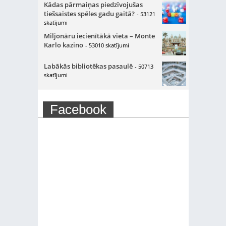
Kādas pārmaiņas piedzīvojušas
tiešsaistes spēles gadu gaitā?
- 53121
skatījumi
Miljonāru iecienītākā vieta – Monte
Karlo kazino
- 53010 skatījumi
Labākās bibliotēkas pasaulē
- 50713
skatījumi
Facebook