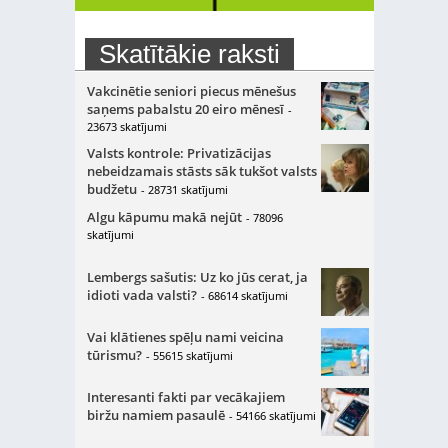
Skatītākie raksti
Vakcinētie seniori piecus mēnešus
saņems pabalstu 20 eiro mēnesī
-
23673 skatījumi
Valsts kontrole: Privatizācijas
nebeidzamais stāsts sāk tukšot valsts
budžetu
- 28731 skatījumi
Algu kāpumu makā nejūt
- 78096
skatījumi
Lembergs sašutis: Uz ko jūs cerat, ja
idioti vada valsti?
- 68614 skatījumi
Vai klātienes spēļu nami veicina
tūrismu?
- 55615 skatījumi
Interesanti fakti par vecākajiem
biržu namiem pasaulē
- 54166 skatījumi