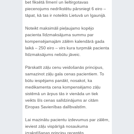
bet fiksētā līmenī un lieltirgotavas
piecenojums nedrīkstētu pārsniegt 6 eiro –
tāpat, kā tas ir noteikts Lietuvā un Igaunijā.
Noteikt maksimāli pieļaujamo kopējo
pacienta līdzmaksājuma summu par
kompensējamajām zālēm kalendārā gada
laikā – 250 eiro – virs kura turpmāk pacienta
līdzmaksājums nebūtu jāveic.
Pārskatīt zāļu cenu veidošanās principus,
samazinot zāļu gala cenas pacientiem. To
būtu iespējams panākt, nosakot, ka
medikamenta cena kompensējamo zāļu
sistēmā un ārpus tās ir vienāda un tiek
veikts šīs cenas salīdzinājums ar citām
Eiropas Savienības dalībvalstīm.
Lai mazinātu pacientu izdevumus par zālēm,
ieviest zāļu vispārīgā nosaukuma
izrakstīšanas principu receptēs