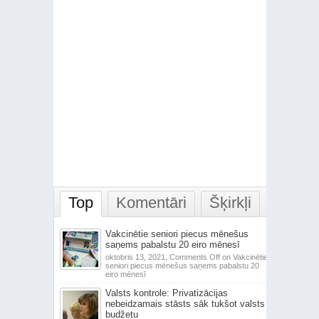
Top
Komentāri
Šķirkļi
Vakcinētie seniori piecus mēnešus
saņems pabalstu 20 eiro mēnesī
oktobris 13, 2021,
Comments Off
on Vakcinētie
seniori piecus mēnešus saņems pabalstu 20
eiro mēnesī
Valsts kontrole: Privatizācijas
nebeidzamais stāsts sāk tukšot valsts
budžetu