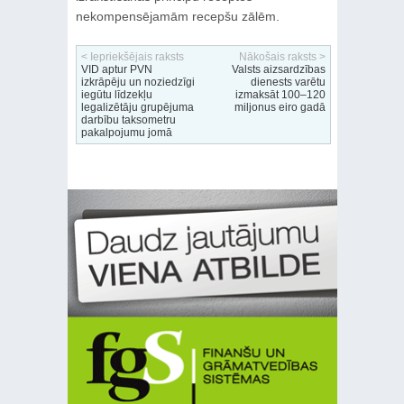
nekompensējamām recepšu zālēm.
< Iepriekšējais raksts
Nākošais raksts >
VID aptur PVN
Valsts aizsardzības
izkrāpēju un noziedzīgi
dienests varētu
iegūtu līdzekļu
izmaksāt 100–120
legalizētāju grupējuma
miljonus eiro gadā
darbību taksometru
pakalpojumu jomā