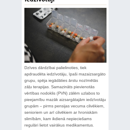
Dzīves dārdzībai palielinoties, tiek
apdraudēta iedzīvotāju, īpaši mazaizsargāto
grupu, spēja iegādāties ārstu nozīmētās
zāļu terapijas. Samazināts pievienotās
vērtības nodoklis (PVN) zālēm uzlabos to
pieejamību mazāk aizsargātajām iedzīvotāju
grupām – pirms pensijas vecuma cilvēkiem,
senioriem un arī cilvēkiem ar hroniskām
slimībām, kam ikdienā nepieciešams
regulāri lietot vairākus medikamentus.