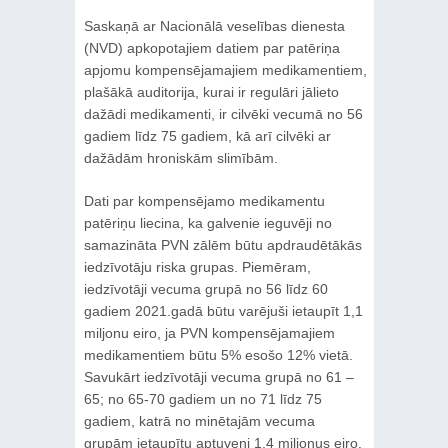
Saskaņā ar Nacionālā veselības dienesta
(NVD) apkopotajiem datiem par patēriņa
apjomu kompensējamajiem medikamentiem,
plašākā auditorija, kurai ir regulāri jālieto
dažādi medikamenti, ir cilvēki vecumā no 56
gadiem līdz 75 gadiem, kā arī cilvēki ar
dažādām hroniskām slimībām.
Dati par kompensējamo medikamentu
patēriņu liecina, ka galvenie ieguvēji no
samazināta PVN zālēm būtu apdraudētākās
iedzīvotāju riska grupas. Piemēram,
iedzīvotāji vecuma grupā no 56 līdz 60
gadiem 2021.gadā būtu varējuši ietaupīt 1,1
miljonu eiro, ja PVN kompensējamajiem
medikamentiem būtu 5% esošo 12% vietā.
Savukārt iedzīvotāji vecuma grupā no 61 –
65; no 65-70 gadiem un no 71 līdz 75
gadiem, katrā no minētajām vecuma
grupām ietaupītu aptuveni 1,4 miljonus eiro.