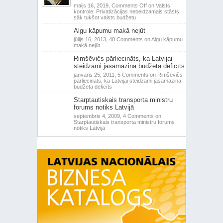
maijs 16, 2019,
Comments Off
on Valsts
kontrole: Privatizācijas nebeidzamais stāsts
sāk tukšot valsts budžetu
Algu kāpumu makā nejūt
jūlijs 16, 2013,
48 Comments
on Algu kāpumu
makā nejūt
Rimšēvičs pārliecināts, ka Latvijai
steidzami jāsamazina budžeta deficīts
janvāris 25, 2011,
5 Comments
on Rimšēvičs
pārliecināts, ka Latvijai steidzami jāsamazina
budžeta deficīts
Starptautiskais transporta ministru
forums notiks Latvijā
septembris 4, 2009,
4 Comments
on
Starptautiskais transporta ministru forums
notiks Latvijā