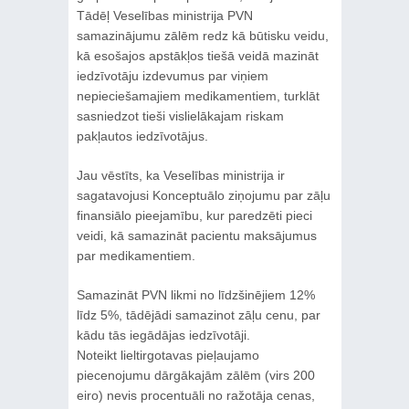
Tādēļ Veselības ministrija PVN
samazinājumu zālēm redz kā būtisku veidu,
kā esošajos apstākļos tiešā veidā mazināt
iedzīvotāju izdevumus par viņiem
nepieciešamajiem medikamentiem, turklāt
sasniedzot tieši vislielākajam riskam
pakļautos iedzīvotājus.
Jau vēstīts, ka Veselības ministrija ir
sagatavojusi Konceptuālo ziņojumu par zāļu
finansiālo pieejamību, kur paredzēti pieci
veidi, kā samazināt pacientu maksājumus
par medikamentiem.
Samazināt PVN likmi no līdzšinējiem 12%
līdz 5%, tādējādi samazinot zāļu cenu, par
kādu tās iegādājas iedzīvotāji.
Noteikt lieltirgotavas pieļaujamo
piecenojumu dārgākajām zālēm (virs 200
eiro) nevis procentuāli no ražotāja cenas,