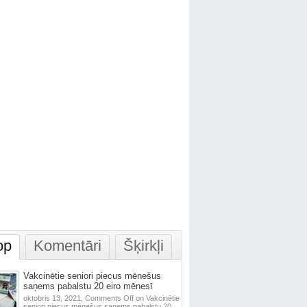
op
Komentāri
Šķirkļi
Vakcinētie seniori piecus mēnešus
saņems pabalstu 20 eiro mēnesī
oktobris 13, 2021,
Comments Off
on Vakcinētie
seniori piecus mēnešus saņems pabalstu 20