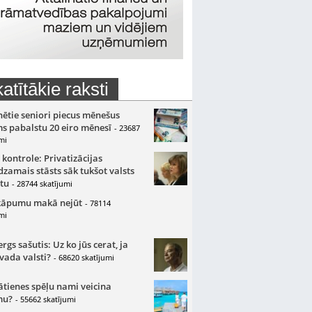
atītākie raksti
nētie seniori piecus mēnešus
s pabalstu 20 eiro mēnesī
- 23687
mi
 kontrole: Privatizācijas
zamais stāsts sāk tukšot valsts
tu
- 28744 skatījumi
kāpumu makā nejūt
- 78114
mi
gs sašutis: Uz ko jūs cerat, ja
 vada valsti?
- 68620 skatījumi
ātienes spēļu nami veicina
mu?
- 55662 skatījumi