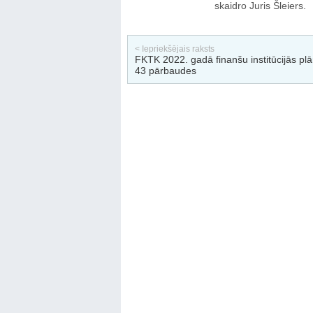
skaidro Juris Šleiers.
< Iepriekšējais raksts
FKTK 2022. gadā finanšu institūcijās plā
43 pārbaudes