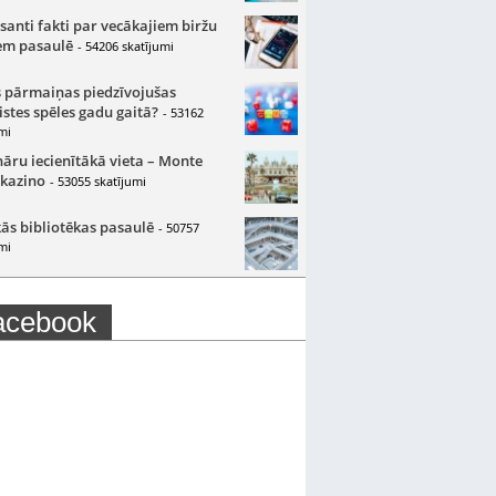
santi fakti par vecākajiem biržu
m pasaulē
- 54206 skatījumi
 pārmaiņas piedzīvojušas
istes spēles gadu gaitā?
- 53162
mi
nāru iecienītākā vieta – Monte
 kazino
- 53055 skatījumi
ās bibliotēkas pasaulē
- 50757
mi
acebook