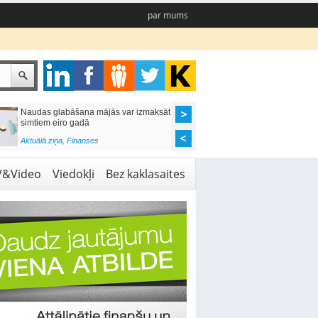
par mums
Naudas glabāšana mājās var izmaksāt
Katrs desmitais mājok
simtiem eiro gadā
pieteikums tiek noraid
kredītvēstures dēļ
Aktuālā ziņa
,
Finanses
Aktuālā ziņa
,
Finanses
V&Video
Viedokļi
Bez kaklasaites