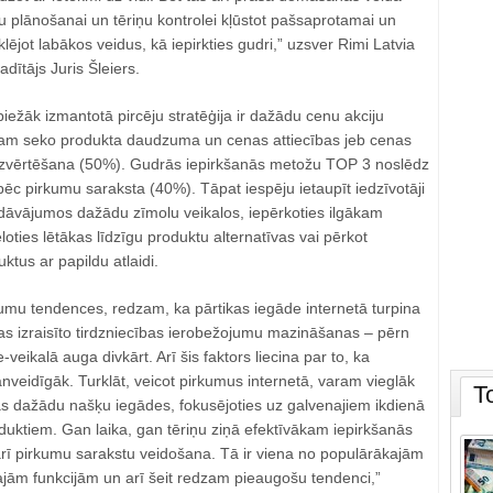
 plānošanai un tēriņu kontrolei kļūstot pašsaprotamai un
lējot labākos veidus, kā iepirkties gudri,” uzsver Rimi Latvia
adītājs Juris Šleiers.
biežāk izmantotā pircēju stratēģija ir dažādu cenu akciju
am seko produkta daudzuma un cenas attiecības jeb cenas
izvērtēšana (50%). Gudrās iepirkšanās metožu TOP 3 noslēdz
pēc pirkumu saraksta (40%). Tāpat iespēju ietaupīt iedzīvotāji
edāvājumos dažādu zīmolu veikalos, iepērkoties ilgākam
loties lētākas līdzīgu produktu alternatīvas vai pērkot
ktus ar papildu atlaidi.
dumu tendences, redzam, ka pārtikas iegāde internetā turpina
as izraisīto tirdzniecības ierobežojumu mazināšanas – pērn
eikalā auga divkārt. Arī šis faktors liecina par to, ka
nveidīgāk. Turklāt, veicot pirkumus internetā, varam vieglāk
T
as dažādu našķu iegādes, fokusējoties uz galvenajiem ikdienā
uktiem. Gan laika, gan tēriņu ziņā efektīvākam iepirkšanās
rī pirkumu sarakstu veidošana. Tā ir viena no populārākajām
ajām funkcijām un arī šeit redzam pieaugošu tendenci,”