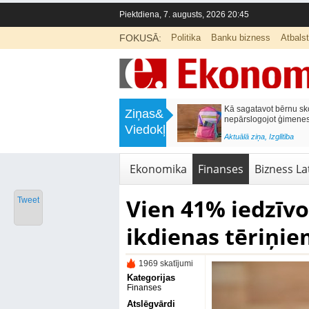
Piektdiena, 7. augusts, 2026 20:45
FOKUSĀ:
Politika
Banku bizness
Atbals
>
Labklājības ministrija rosina reformēt
Kā sagatavot bērnu sko
Ziņas&
un būtiski uzlabot vecāku pabalstu
nepārslogojot ģimene
Viedokļi
<
Aktuālā ziņa
,
Ekonomika
Aktuālā ziņa
,
Izglītība
Ekonomika
Finanses
Bizness Lat
Vien 41% iedzīvot
Tweet
ikdienas tēriņie
1969 skatījumi
Kategorijas
Finanses
Atslēgvārdi