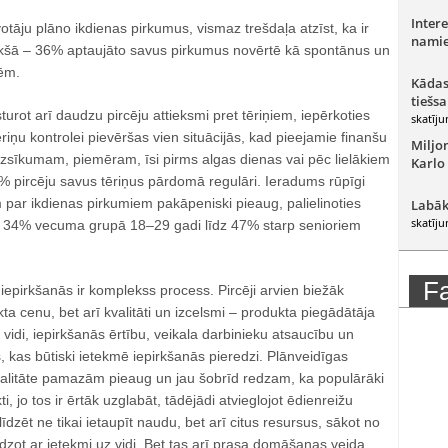
Intere
otāju plāno ikdienas pirkumus, vismaz trešdaļa atzīst, ka ir
namie
riekšā – 36% aptaujāto savus pirkumus novērtē kā spontānus un
ēm.
Kādas
tiešsa
turot arī daudzu pircēju attieksmi pret tēriņiem, iepērkoties
skatīju
riņu kontrolei pievēršas vien situācijās, kad pieejamie finanšu
Miljo
s izsīkumam, piemēram, īsi pirms algas dienas vai pēc lielākiem
Karlo
% pircēju savus tēriņus pārdomā regulāri. Ieradums rūpīgi
 par ikdienas pirkumiem pakāpeniski pieaug, palielinoties
Labāk
skatīju
 34% vecuma grupā 18–29 gadi līdz 47% starp senioriem
F
epirkšanās ir komplekss process. Pircēji arvien biežāk
ta cenu, bet arī kvalitāti un izcelsmi – produkta piegādātāja
 vidi, iepirkšanās ērtību, veikala darbinieku atsaucību un
, kas būtiski ietekmē iepirkšanās pieredzi. Plānveidīgas
alitāte pamazām pieaug un jau šobrīd redzam, ka populārāki
ti, jo tos ir ērtāk uzglabāt, tādējādi atvieglojot ēdienreižu
dzēt ne tikai ietaupīt naudu, bet arī citus resursus, sākot no
dzot ar ietekmi uz vidi. Bet tas arī prasa domāšanas veida