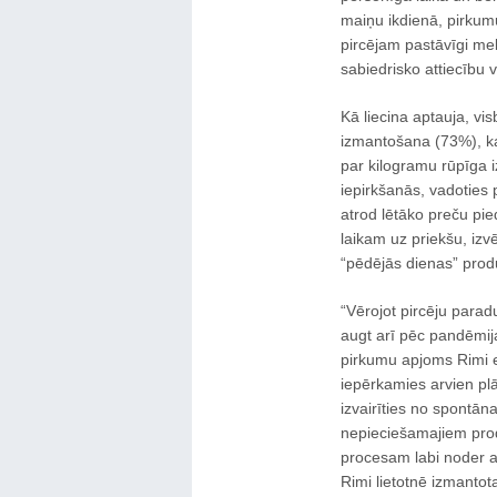
maiņu ikdienā, pirkumu
pircējam pastāvīgi mek
sabiedrisko attiecību v
Kā liecina aptauja, vis
izmantošana (73%), k
par kilogramu rūpīga 
iepirkšanās, vadoties 
atrod lētāko preču pi
laikam uz priekšu, izvē
“pēdējās dienas” produ
“Vērojot pircēju para
augt arī pēc pandēmij
pirkumu apjoms Rimi e-v
iepērkamies arvien plā
izvairīties no spontān
nepieciešamajiem prod
procesam labi noder a
Rimi lietotnē izmantot