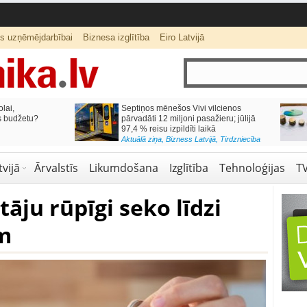
ts uzņēmējdarbībai
Biznesa izglītība
Eiro Latvijā
lai,
Septiņos mēnešos Vivi vilcienos
s budžetu?
pārvadāti 12 miljoni pasažieru; jūlijā
97,4 % reisu izpildīti laikā
Aktuālā ziņa
,
Bizness Latvijā
,
Tirdzniecība
vijā
Ārvalstīs
Likumdošana
Izglītība
Tehnoloģijas
T
āju rūpīgi seko līdzi
m