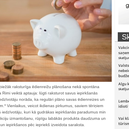
Sk
Vakci
saņem
skatīju
Valsts
nebeid
budže
Algu 
m biežāk raksturīga ēdienreižu plānošana nekā spontāna
skatīju
a Rimi veiktā aptauja: lūgti raksturot savus iepirkšanās
dzīvotāju norāda, ka regulāri plāno savas ēdienreizes un
Lember
m.* Vienlaikus, veicot ikdienas pirkumus, saviem tēriņiem
idioti
% iedzīvotāju, kuri kā gudrākas iepirkšanās paradumus min
Vai kl
akciju izmantošanu, rūpīgu labākās produkta daudzuma un
tūris
 un iepirkšanos pēc iepriekš izveidota saraksta.