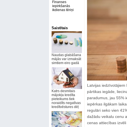
Finanses
iepirkšanās
ikdienas tēriņi
Saistītais
Naudas glabāšana
mājās var izmaksāt
simtiem eiro gadā
Latvijas iedzīvotājie
Katrs desmitais
pārtikas iegāde, liecin
mājokļa kredīta
paradumus, jau 55% ie
pieteikums tiek
noraidīts negatīvas
iepērkas ilgākam laika
kredītvēstures dēļ
regulāri seko vien 41
dažādu veikalu cenu 
cenas attiecības izvēli