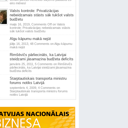
eiro mēnesī
Valsts kontrole: Privatizācijas
nebeidzamais stāsts sāk tukšot valsts
budžetu
maijs 16, 2019,
Comments Off
on Valsts
kontrole: Privatizācijas nebeidzamais stāsts
sāk tukšot valsts budžetu
Algu kāpumu makā nejūt
jūlijs 16, 2013,
48 Comments
on Algu kāpumu
makā nejūt
Rimšēvičs pārliecināts, ka Latvijai
steidzami jāsamazina budžeta deficīts
janvāris 25, 2011,
5 Comments
on Rimšēvičs
pārliecināts, ka Latvijai steidzami jāsamazina
budžeta deficīts
Starptautiskais transporta ministru
forums notiks Latvijā
septembris 4, 2009,
4 Comments
on
Starptautiskais transporta ministru forums
notiks Latvijā