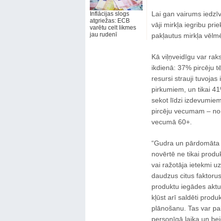
Lai gan vairums iedzīv
Inflācijas slogs
atgriežas: ECB
vāji mirkļa iegribu p
varētu celt likmes
jau rudenī
pakļautus mirkļa vēlm
Kā viļņveidīgu var raks
ikdienā: 37% pircēju tē
resursi strauji tuvoja
pirkumiem, un tikai 41
sekot līdzi izdevumiem
pircēju vecumam – no
vecumā 60+.
“Gudra un pārdomāta i
novērtē ne tikai produk
vai ražotāja ietekmi uz
daudzus citus faktorus
produktu iegādes aktu
kļūst arī saldēti produk
plānošanu. Tas var palī
personīgā laika un bei