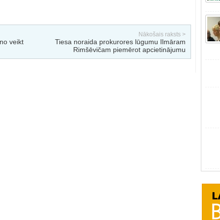
Nākošais raksts >
no veikt
Tiesa noraida prokurores lūgumu Ilmāram
Rimšēvičam piemērot apcietinājumu