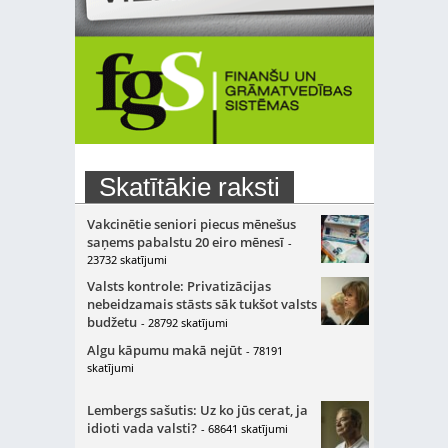
Skatītākie raksti
Vakcinētie seniori piecus mēnešus
saņems pabalstu 20 eiro mēnesī
-
23732 skatījumi
Valsts kontrole: Privatizācijas
nebeidzamais stāsts sāk tukšot valsts
budžetu
- 28792 skatījumi
Algu kāpumu makā nejūt
- 78191
skatījumi
Lembergs sašutis: Uz ko jūs cerat, ja
idioti vada valsti?
- 68641 skatījumi