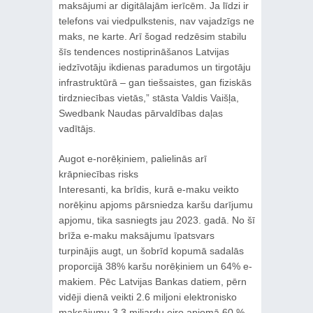
maksājumi ar digitālajām ierīcēm. Ja līdzi ir
telefons vai viedpulkstenis, nav vajadzīgs ne
maks, ne karte. Arī šogad redzēsim stabilu
šīs tendences nostiprināšanos Latvijas
iedzīvotāju ikdienas paradumos un tirgotāju
infrastruktūrā – gan tiešsaistes, gan fiziskās
tirdzniecības vietās,” stāsta Valdis Vaišļa,
Swedbank Naudas pārvaldības daļas
vadītājs.
Augot e-norēķiniem, palielinās arī
krāpniecības risks
Interesanti, ka brīdis, kurā e-maku veikto
norēķinu apjoms pārsniedza karšu darījumu
apjomu, tika sasniegts jau 2023. gadā. No šī
brīža e-maku maksājumu īpatsvars
turpinājis augt, un šobrīd kopumā sadalās
proporcijā 38% karšu norēķiniem un 64% e-
makiem. Pēc Latvijas Bankas datiem, pērn
vidēji dienā veikti 2.6 miljoni elektronisko
maksājumu 3.3 miljardu eiro apjomā.60 %