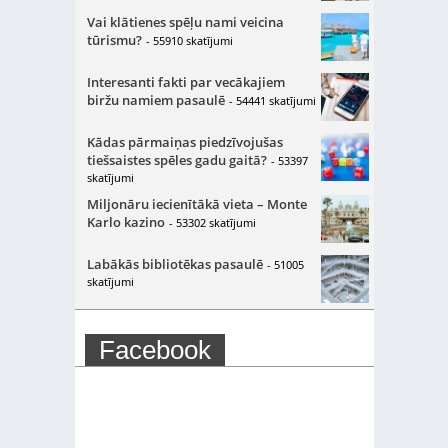
Vai klātienes spēļu nami veicina
tūrismu?
- 55910 skatījumi
Interesanti fakti par vecākajiem
biržu namiem pasaulē
- 54441 skatījumi
Kādas pārmaiņas piedzīvojušas
tiešsaistes spēles gadu gaitā?
- 53397
skatījumi
Miljonāru iecienītākā vieta – Monte
Karlo kazino
- 53302 skatījumi
Labākās bibliotēkas pasaulē
- 51005
skatījumi
Facebook