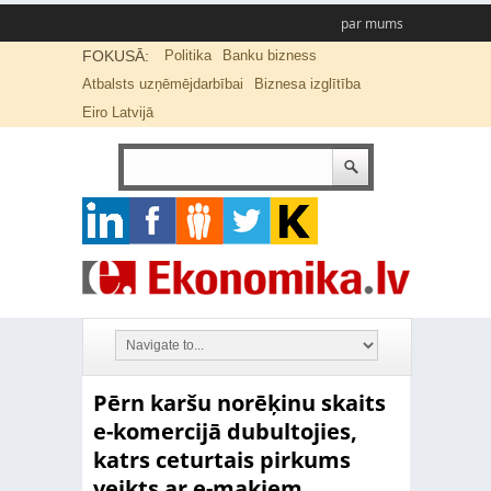
par mums
FOKUSĀ:
Politika
Banku bizness
Atbalsts uzņēmējdarbībai
Biznesa izglītība
Eiro Latvijā
Pērn karšu norēķinu skaits
e-komercijā dubultojies,
katrs ceturtais pirkums
veikts ar e-makiem