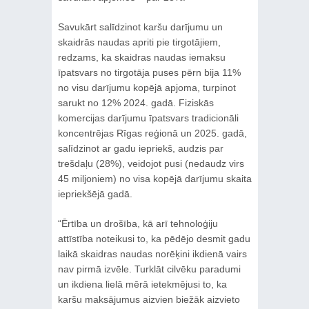
Savukārt salīdzinot karšu darījumu un
skaidrās naudas apriti pie tirgotājiem,
redzams, ka skaidras naudas iemaksu
īpatsvars no tirgotāja puses pērn bija 11%
no visu darījumu kopējā apjoma, turpinot
sarukt no 12% 2024. gadā. Fiziskās
komercijas darījumu īpatsvars tradicionāli
koncentrējas Rīgas reģionā un 2025. gadā,
salīdzinot ar gadu iepriekš, audzis par
trešdaļu (28%), veidojot pusi (nedaudz virs
45 miljoniem) no visa kopējā darījumu skaita
iepriekšējā gadā.
“Ērtība un drošība, kā arī tehnoloģiju
attīstība noteikusi to, ka pēdējo desmit gadu
laikā skaidras naudas norēķini ikdienā vairs
nav pirmā izvēle. Turklāt cilvēku paradumi
un ikdiena lielā mērā ietekmējusi to, ka
karšu maksājumus aizvien biežāk aizvieto