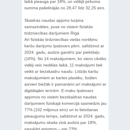
laikā pieauga par 18%, un vidējā pirkuma
summa palielinājās no 28,47 līdz 32,25 eiro.
Skaidras naudas apjoms turpina
samazināties, puse no visiem fiziskās
tirdzniecības darījumiem Rīgā
Arī fiziskās tirdzniecības vietās norēķinu
karšu darījumu īpatsvars pērn, salīdzinot ar
2024. gadu, audzis gandrīz par piektdaļu
(16%). No 14 maksājumiem, ko viens cilvēks
vidēji veic nedēļas laikā, 11 maksājumi tiek
veikti ar bezskaidru naudu. Līdzās karšu
maksājumiem ar kartes plastiku, šodien
aizvien biežāk ir pamanāmi arī maksājumi ar
digitālajām ierīcēm. E-maku īpatsvars
apjomos no visiem bezskaidras naudas
darījumiem fiziskajā komercijā sasniedzis jau
77% (102 miljonus eiro) un to lietošanas
pieauguma temps, salīdzinot ar 2024. gadu,
maksājumu skaita ziņā audzis par 18%,
savukārt apjomos – par 23%.