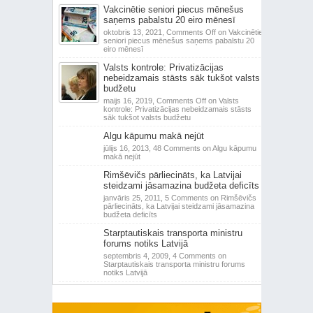
Vakcinētie seniori piecus mēnešus
saņems pabalstu 20 eiro mēnesī
oktobris 13, 2021,
Comments Off
on Vakcinētie
seniori piecus mēnešus saņems pabalstu 20
eiro mēnesī
Valsts kontrole: Privatizācijas
nebeidzamais stāsts sāk tukšot valsts
budžetu
maijs 16, 2019,
Comments Off
on Valsts
kontrole: Privatizācijas nebeidzamais stāsts
sāk tukšot valsts budžetu
Algu kāpumu makā nejūt
jūlijs 16, 2013,
48 Comments
on Algu kāpumu
makā nejūt
Rimšēvičs pārliecināts, ka Latvijai
steidzami jāsamazina budžeta deficīts
janvāris 25, 2011,
5 Comments
on Rimšēvičs
pārliecināts, ka Latvijai steidzami jāsamazina
budžeta deficīts
Starptautiskais transporta ministru
forums notiks Latvijā
septembris 4, 2009,
4 Comments
on
Starptautiskais transporta ministru forums
notiks Latvijā