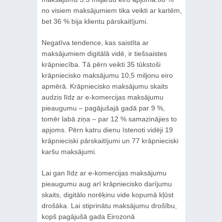
no visiem maksājumiem tika veikti ar kartēm,
bet 36 % bija klientu pārskaitījumi.
Negatīva tendence, kas saistīta ar
maksājumiem digitālā vidē, ir tiešsaistes
krāpniecība. Tā pērn veikti 35 tūkstoši
krāpniecisko maksājumu 10,5 miljonu eiro
apmērā. Krāpniecisko maksājumu skaits
audzis līdz ar e-komercijas maksājumu
pieaugumu – pagājušajā gadā par 9 %,
tomēr labā ziņa – par 12 % samazinājies to
apjoms. Pērn katru dienu īstenoti vidēji 19
krāpnieciski pārskaitījumi un 77 krāpnieciski
karšu maksājumi.
Lai gan līdz ar e‑komercijas maksājumu
pieaugumu aug arī krāpniecisko darījumu
skaits, digitālo norēķinu vide kopumā kļūst
drošāka. Lai stiprinātu maksājumu drošību,
kopš pagājušā gada Eirozonā