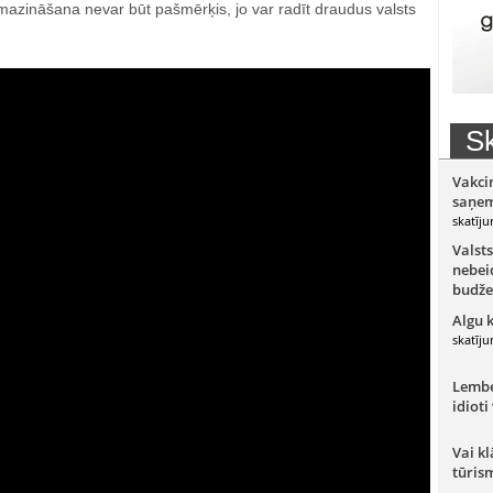
azināšana nevar būt pašmērķis, jo var radīt draudus valsts
Sk
Vakci
saņem
skatīju
Valsts
nebeid
budže
Algu 
skatīju
Lember
idioti
Vai kl
tūris