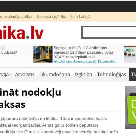
ts uzņēmējdarbībai
Biznesa izglītība
Eiro Latvijā
lai,
Septiņos mēnešos Vivi vilcienos
s budžetu?
pārvadāti 12 miljoni pasažieru; jūlijā
97,4 % reisu izpildīti laikā
Aktuālā ziņa
,
Bizness Latvijā
,
Tirdzniecība
vijā
Ārvalstīs
Likumdošana
Izglītība
Tehnoloģijas
T
ināt nodokļu
aksas
jāpadara efektīvāka un lētāka. Tāds ir vadmotīvs Valsts
ajai reorganizācijai. Ar tās gaitu šodien deputātus
vadītāja Ilze Cīrule. Likumdevēji paveikto vērtēja atzinīgi, taču