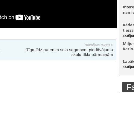
Intere
namie
Kādas
tiešsa
skatīju
Miljo
Nākošais raksts >
Karlo
s
Rīga līdz rudenim sola sagatavot piedāvājumu
skolu tīkla pārmaiņām
Labāk
skatīju
F