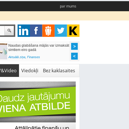
par mums
Naudas glabāšana mājās var izmaksāt
Katrs desmitais mājok
simtiem eiro gadā
pieteikums tiek noraid
kredītvēstures dēļ
Aktuālā ziņa
,
Finanses
Aktuālā ziņa
,
Finanses
V&Video
Viedokļi
Bez kaklasaites