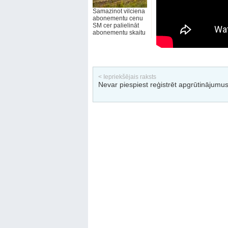
Samazinot vilciena
abonementu cenu
SM cer palielināt
abonementu skaitu
< Iepriekšējais raksts
Nevar piespiest reģistrēt apgrūtinājumu