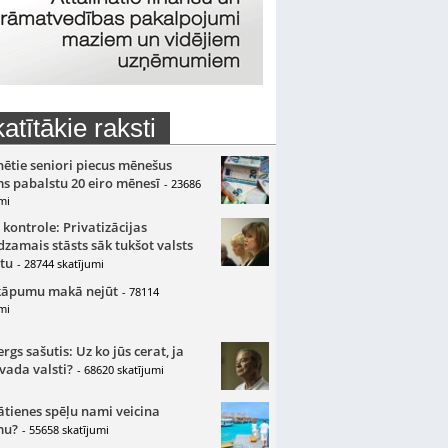
atītākie raksti
nētie seniori piecus mēnešus
s pabalstu 20 eiro mēnesī
- 23686
mi
 kontrole: Privatizācijas
zamais stāsts sāk tukšot valsts
tu
- 28744 skatījumi
kāpumu makā nejūt
- 78114
mi
gs sašutis: Uz ko jūs cerat, ja
 vada valsti?
- 68620 skatījumi
ātienes spēļu nami veicina
mu?
- 55658 skatījumi