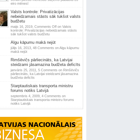
eiro mēnesī
Valsts kontrole: Privatizācijas
nebeidzamais stāsts sāk tukšot valsts
budžetu
maijs 16, 2019,
Comments Off
on Valsts
kontrole: Privatizācijas nebeidzamais stāsts
sāk tukšot valsts budžetu
Algu kāpumu makā nejūt
jūlijs 16, 2013,
48 Comments
on Algu kāpumu
makā nejūt
Rimšēvičs pārliecināts, ka Latvijai
steidzami jāsamazina budžeta deficīts
janvāris 25, 2011,
5 Comments
on Rimšēvičs
pārliecināts, ka Latvijai steidzami jāsamazina
budžeta deficīts
Starptautiskais transporta ministru
forums notiks Latvijā
septembris 4, 2009,
4 Comments
on
Starptautiskais transporta ministru forums
notiks Latvijā