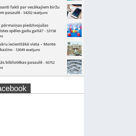
santi fakti par vecākajiem biržu
m pasaulē
- 54202 skatījumi
 pārmaiņas piedzīvojušas
istes spēles gadu gaitā?
- 53158
mi
nāru iecienītākā vieta – Monte
 kazino
- 53049 skatījumi
ās bibliotēkas pasaulē
- 50752
mi
acebook