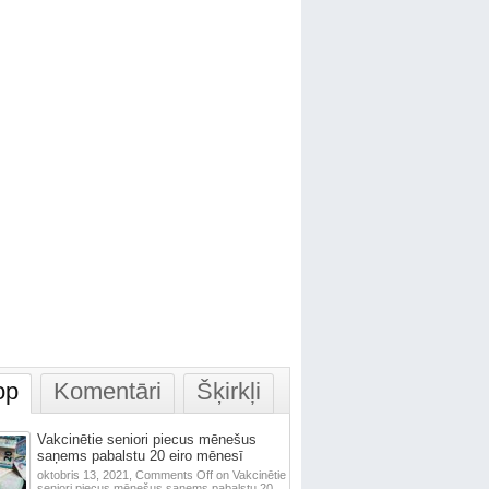
op
Komentāri
Šķirkļi
Vakcinētie seniori piecus mēnešus
saņems pabalstu 20 eiro mēnesī
oktobris 13, 2021,
Comments Off
on Vakcinētie
seniori piecus mēnešus saņems pabalstu 20