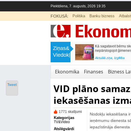
Piektdiena, 7. augusts, 2026 19:35
FOKUSĀ:
Politika
Banku bizness
Atbals
>
Labklājības ministrija rosina reformēt
Kā sagatavot bērnu sko
Ziņas&
un būtiski uzlabot vecāku pabalstu
nepārslogojot ģimene
Viedokļi
<
Aktuālā ziņa
,
Ekonomika
Aktuālā ziņa
,
Izglītība
Ekonomika
Finanses
Bizness Lat
VID plāno samaz
Tweet
iekasēšanas izm
1771 skatījumi
Nodokļu iekasēšana ir 
Kategorijas
ieņēmumu dienesta sākt
TV&Video
iepazīstināja dienesta 
Atslēgvārdi