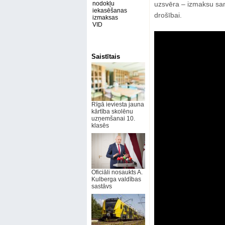
nodokļu
uzsvēra – izmaksu sam
iekasēšanas
drošībai.
izmaksas
VID
Saistītais
Rīgā ieviesta jauna
kārtība skolēnu
uzņemšanai 10.
klasēs
Oficiāli nosaukts A.
Kulberga valdības
sastāvs