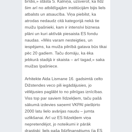
brīdis,» stāsta S. Kalniņa, uzsverot, ka līdz
šim arī no atbildīgajām institūcijām bijis liels
atbalsts un atsaucība. Viņa piebilst, ka
atrodas nedaudz citā kategorijā nekā tie
muižu īpašnieki, kam ir intensīvi biznesa
plāni un kuri aktīvāk piesaista ES fondu
naudas. «Mēs varam nesteigties, un
iespējams, ka muiža pilnībā gatava būs tikai
pēc 20 gadiem. Taču domāju, ka ēka
jebkurā stadijā ir skaista – arī tagad,» saka
muižas īpašniece.
Arhitekte Aida Lismane 16. gadsimtā celto
Dižstendes veco pili iegādājusies, jo
vēlējusies paglābt to no pilnīgas iznīcības.
Viss top par saviem līdzekļiem, taču pašā
sākumā izdevies saņemt VKPAI piešķirto
2000 latu lielo avārijas naudu – jumta
uzlikšanai. Arī uz ES līdzekļiem viņa
nepretendējot, jo noteikumi ir pārāk
drastiski: liels paša līdzfinansējums (ja ES