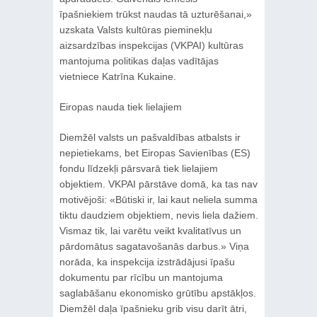
īpašniekiem trūkst naudas tā uzturēšanai,»
uzskata Valsts kultūras pieminekļu
aizsardzības inspekcijas (VKPAI) kultūras
mantojuma politikas daļas vadītājas
vietniece Katrīna Kukaine.
Eiropas nauda tiek lielajiem
Diemžēl valsts un pašvaldības atbalsts ir
nepietiekams, bet Eiropas Savienības (ES)
fondu līdzekļi pārsvarā tiek lielajiem
objektiem. VKPAI pārstāve domā, ka tas nav
motivējoši: «Būtiski ir, lai kaut neliela summa
tiktu daudziem objektiem, nevis liela dažiem.
Vismaz tik, lai varētu veikt kvalitatīvus un
pārdomātus sagatavošanās darbus.» Viņa
norāda, ka inspekcija izstrādājusi īpašu
dokumentu par rīcību un mantojuma
saglabāšanu ekonomisko grūtību apstākļos.
Diemžēl daļa īpašnieku grib visu darīt ātri,