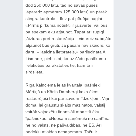
dod 250 000 latu, tad no savas puses
jāparedz apmēram 125 000 latu) un pārāk
stingra kontrole – līdz pat pēdējai naglai.
«Pirms pirkuma noteikti ir jāizvērtē, vai būs
pa spēkam ēku atjaunot. Tāpat arī rūpīgi
jāizturas pret restaurāciju – vienreiz sabojāto
atjaunot būs grūti. Ja pašam nav skaidrs, ko
darīt, – jāaicina lietpratējs,» pārliecināta A.
Lismane, piebilstot, ka uz šādu pasākumu
lielākoties parakstoties tie, kam tā ir
sirdslieta.
Rīgā Kalnciema ielas kvartāla īpašnieki
Mārtiņš un Kārlis Dambergi koka ēkas
restaurējuši tikai par saviem līdzekļiem. Viņi
domā: lai graustu skaits mazinātos, valstij
vairāk vajadzētu finansiāli atbalstīt ēku
īpašniekus. «Neesam saņēmuši ne santīma
ne no valsts, ne pašvaldības, ne ES. Arī
nodokļu atlaides nesaņemam. Taču ir