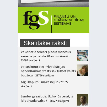
Skatītākie raksti
Vakcinētie seniori piecus mēnešus
saņems pabalstu 20 eiro mēnesī
-
23697 skatījumi
Valsts kontrole: Privatizācijas
nebeidzamais stāsts sāk tukšot valsts
budžetu
- 28756 skatījumi
Algu kāpumu makā nejūt
- 78135
skatījumi
Lembergs sašutis: Uz ko jūs cerat, ja
idioti vada valsti?
- 68627 skatījumi