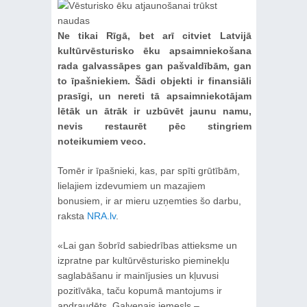
Ne tikai Rīgā, bet arī citviet Latvijā
kultūrvēsturisko ēku apsaimniekošana
rada galvassāpes gan pašvaldībām, gan
to īpašniekiem. Šādi objekti ir finansiāli
prasīgi, un nereti tā apsaimniekotājam
lētāk un ātrāk ir uzbūvēt jaunu namu,
nevis restaurēt pēc stingriem
noteikumiem veco.
Tomēr ir īpašnieki, kas, par spīti grūtībām,
lielajiem izdevumiem un mazajiem
bonusiem, ir ar mieru uzņemties šo darbu,
raksta
NRA.lv
.
«Lai gan šobrīd sabiedrības attieksme un
izpratne par kultūrvēsturisko pieminekļu
saglabāšanu ir mainījusies un kļuvusi
pozitīvāka, taču kopumā mantojums ir
apdraudēts. Galvenais iemesls –