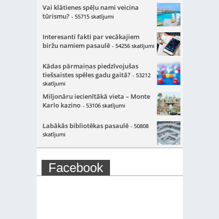
Vai klātienes spēļu nami veicina
tūrismu?
- 55715 skatījumi
Interesanti fakti par vecākajiem
biržu namiem pasaulē
- 54256 skatījumi
Kādas pārmaiņas piedzīvojušas
tiešsaistes spēles gadu gaitā?
- 53212
skatījumi
Miljonāru iecienītākā vieta – Monte
Karlo kazino
- 53106 skatījumi
Labākās bibliotēkas pasaulē
- 50808
skatījumi
Facebook