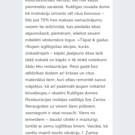
kultūrvēsturisko vērtību, bet nav valsts
pieminekļu sarakstā. Kuldīgas novada dome
kā motivāciju izmanto vēl citus bonusus –
līdz pat 70% īres maksas samazinājumu
saņem tie iedzīvotāji, kas piedalās ēkas
atjaunošanā, piemēram, ieliekot savam
miteklim vēsturiskos logus. «Tāpat ik gadus
rīkojam izglītojošas akcijas, kurās
izskaidrojam – kāpēc jāatjauno ēkas tieši
tādā izskatā un kāpēc ir tik strikti noteikumi
šādu ēku restaurācijai. Reizi gadā bez
atlīdzības dodam arī krāsas un citus
materiālus tiem, kuri vēlas remontēt savus
mājokļus, kā arī paātrināti ļaujam nokārtot
būvatļaujas,» skaidro Kuldīgas domes
Restaurācijas nodaļas vadītāja Ilze Zariņa.
Neraugoties uz visiem šiem pūliņiem,
sasniegumi ir visai nosacīti. Viens no
iemesliem – daudzi cilvēki ir mazturīgi,
turklāt ar zemu izglītības līmeni. Vaicāta, kā
varētu mainīt esošo situāciju, I. Zariņa