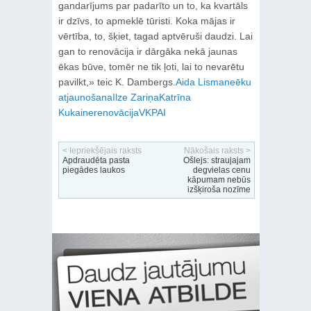
gandarījums par padarīto un to, ka kvartāls
ir dzīvs, to apmeklē tūristi. Koka mājas ir
vērtība, to, šķiet, tagad aptvēruši daudzi. Lai
gan to renovācija ir dārgāka nekā jaunas
ēkas būve, tomēr ne tik ļoti, lai to nevarētu
pavilkt,» teic K. Dambergs.
Aida Lismane
ēku
atjaunošana
Ilze Zariņa
Katrīna
Kukaine
renovācija
VKPAI
< Iepriekšējais raksts
Nākošais raksts >
Apdraudēta pasta
Ošlejs: straujajam
piegādes laukos
degvielas cenu
kāpumam nebūs
izšķiroša nozīme