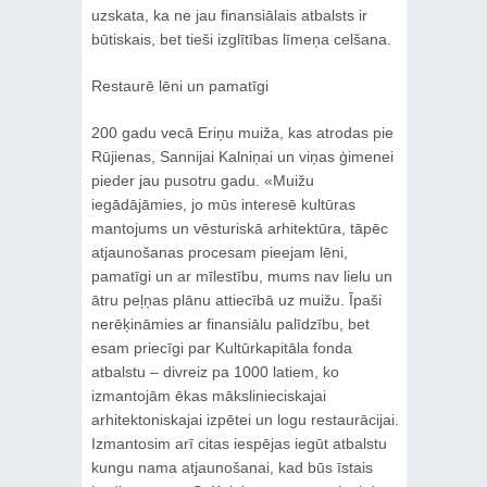
uzskata, ka ne jau finansiālais atbalsts ir
būtiskais, bet tieši izglītības līmeņa celšana.
Restaurē lēni un pamatīgi
200 gadu vecā Eriņu muiža, kas atrodas pie
Rūjienas, Sannijai Kalniņai un viņas ģimenei
pieder jau pusotru gadu. «Muižu
iegādājāmies, jo mūs interesē kultūras
mantojums un vēsturiskā arhitektūra, tāpēc
atjaunošanas procesam pieejam lēni,
pamatīgi un ar mīlestību, mums nav lielu un
ātru peļņas plānu attiecībā uz muižu. Īpaši
nerēķināmies ar finansiālu palīdzību, bet
esam priecīgi par Kultūrkapitāla fonda
atbalstu – divreiz pa 1000 latiem, ko
izmantojām ēkas mākslinieciskajai
arhitektoniskajai izpētei un logu restaurācijai.
Izmantosim arī citas iespējas iegūt atbalstu
kungu nama atjaunošanai, kad būs īstais