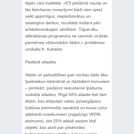
tāpēc cieš kvalitāte. «ES piešķirtā nauda un
tās lietošanas nosacījumi bieži vien spiež
veikt apjomīgus, nepārdomātus un
sasteigtus darbus, rezultātā nodara pāri
arhitektoniskajām vērtībām. Tāpat ēku
siltināšanas programma ne vienmēr izrādās
piemērota vēsturiskām ēkām,» problēmas
uzskaita K. Kukaine.
Piedāvā atlaides
Valsts un pašvaldības gan cenšas šādu ēku
īpašniekus iekārdināt ar dažādiem bonusiem
– pirmkārt, piešķirot nekustamā īpašuma
nodokļa atlaides. Rīgā 50% atlaide tiek tām
ēkām, kas iekļautas valsts aizsargājamo
kultūras pieminekļu sarakstā un kuras uztur
atbilstoši noteikumiem (vajadzīgs VKPAI
atzinums), bet 25% atlaidi saņem tādi
objekti, kas atzīti par pilsētvides