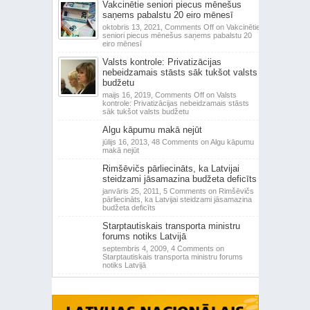
Vakcinētie seniori piecus mēnešus
saņems pabalstu 20 eiro mēnesī
oktobris 13, 2021,
Comments Off
on Vakcinētie
seniori piecus mēnešus saņems pabalstu 20
eiro mēnesī
Valsts kontrole: Privatizācijas
nebeidzamais stāsts sāk tukšot valsts
budžetu
maijs 16, 2019,
Comments Off
on Valsts
kontrole: Privatizācijas nebeidzamais stāsts
sāk tukšot valsts budžetu
Algu kāpumu makā nejūt
jūlijs 16, 2013,
48 Comments
on Algu kāpumu
makā nejūt
Rimšēvičs pārliecināts, ka Latvijai
steidzami jāsamazina budžeta deficīts
janvāris 25, 2011,
5 Comments
on Rimšēvičs
pārliecināts, ka Latvijai steidzami jāsamazina
budžeta deficīts
Starptautiskais transporta ministru
forums notiks Latvijā
septembris 4, 2009,
4 Comments
on
Starptautiskais transporta ministru forums
notiks Latvijā