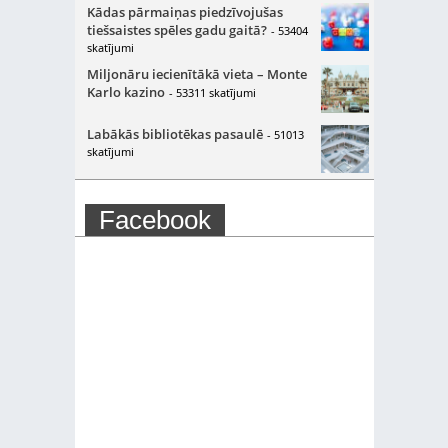
Kādas pārmaiņas piedzīvojušas
tiešsaistes spēles gadu gaitā?
- 53404
skatījumi
Miljonāru iecienītākā vieta – Monte
Karlo kazino
- 53311 skatījumi
Labākās bibliotēkas pasaulē
- 51013
skatījumi
Facebook