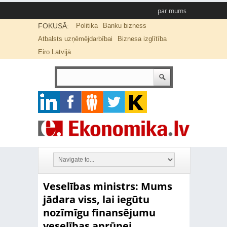
par mums
FOKUSĀ:
Politika
Banku bizness
Atbalsts uzņēmējdarbībai
Biznesa izglītība
Eiro Latvijā
Veselības ministrs: Mums
jādara viss, lai iegūtu
nozīmīgu finansējumu
veselības aprūpei