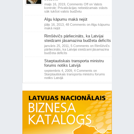
maijs 16, 2019,
Comments Off
on Valsts
kontrole: Privatizācijas nebeidzamais stāsts
sāk tukšot valsts budžetu
Algu kāpumu makā nejūt
jūlijs 16, 2013,
48 Comments
on Algu kāpumu
makā nejūt
Rimšēvičs pārliecināts, ka Latvijai
steidzami jāsamazina budžeta deficīts
janvāris 25, 2011,
5 Comments
on Rimšēvičs
pārliecināts, ka Latvijai steidzami jāsamazina
budžeta deficīts
Starptautiskais transporta ministru
forums notiks Latvijā
septembris 4, 2009,
4 Comments
on
Starptautiskais transporta ministru forums
notiks Latvijā