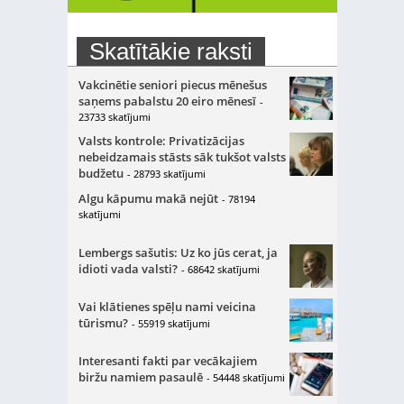
Skatītākie raksti
Vakcinētie seniori piecus mēnešus
saņems pabalstu 20 eiro mēnesī
-
23733 skatījumi
Valsts kontrole: Privatizācijas
nebeidzamais stāsts sāk tukšot valsts
budžetu
- 28793 skatījumi
Algu kāpumu makā nejūt
- 78194
skatījumi
Lembergs sašutis: Uz ko jūs cerat, ja
idioti vada valsti?
- 68642 skatījumi
Vai klātienes spēļu nami veicina
tūrismu?
- 55919 skatījumi
Interesanti fakti par vecākajiem
biržu namiem pasaulē
- 54448 skatījumi