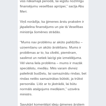
viss nākamajā periodā, lai iegūtu nozīmīgu
finansējumu veselības aprūpei,” sacīja Abu
Meri.
Viņš norādīja, ka ģimenes ārstu praksēm ir
jāpalielina finansējums un pie tā Veselības
ministrija šomēnes strādās.
“Mums nav problēmu ar akūto palīdzību –
uzņemšanu un akūto ārstēšanu. Mums ir
problēmas ar to, ka cilvēki, piemēram,
saslimst un netiek laicīgi pie izmeklējuma.
Vēl viena liela problēma – mums ir mazāk
speciālistu, mediķu. Mēs varam divreiz
palielināt budžetu, lai samazinātu rindas, bet
rindas netiks samazinātas būtiski, ja trūkst
personāla. Līdz ar to jāstrādā, lai būtu
normāls atalgojums mediķiem,” uzsvēra
ministrs.
Savukārt komentējot ideju ģimenes ārstiem