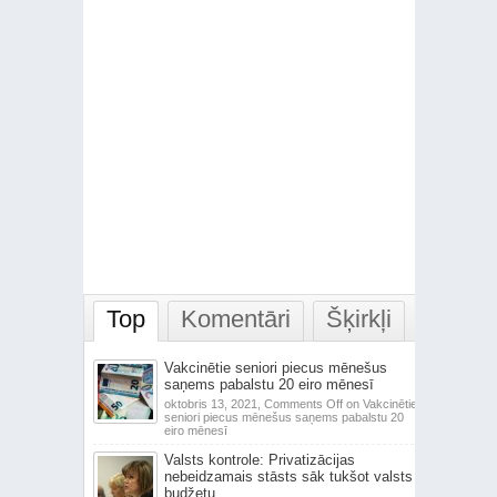
Top
Komentāri
Šķirkļi
Vakcinētie seniori piecus mēnešus
saņems pabalstu 20 eiro mēnesī
oktobris 13, 2021,
Comments Off
on Vakcinētie
seniori piecus mēnešus saņems pabalstu 20
eiro mēnesī
Valsts kontrole: Privatizācijas
nebeidzamais stāsts sāk tukšot valsts
budžetu