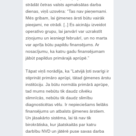
strādāt četras valsts apmaksātas darba
dienas, viņš uzsvēra: “Tas nav pieņemami.
Mēs gribam, lai ģimenes ārsti būtu vairāk
pieejami, ne otrādi. [..] Es aicināju izveidot
operatīvo grupu, lai janvārī var uzrakstīt
ziņojumu un iesniegt februārī, un no marta
var aprīļa būtu papildu finansējums. Ar
nosacījumu, ka katru gadu finansējumam
jābūt papildus primārajā aprūpē.”
Tāpat viņš norādīja, ka “Latvijā ļoti svarīgi ir
stiprināt primāro aprūpi, tātad ģimenes ārstu
institūciju. Ja būtu normāla primārā aprūpe,
tad mums nebūtu tik daudz cilvēku
slimnīcās, nebūtu tik daudz slimību
diagnosticētas vēlu. Ir nepieciešams lielāks
finansējums un atbalsts ģimenes ārstiem.
Un jāsakārto sistēma, lai tā nav tik
birokrātiska, kur jāatskaitās par katru
darbību NVD un jātērē puse savas darba