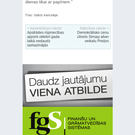
dienas tikai ar papīriem.”
Foto: Valsts kanceleja
< Iepriekšējais raksts
Nākošais raksts >
Apstrādes rūpniecības
Demokrātisko cenu
apjomi oktobrī gada
zīmols Sinsay atver
laikā nedaudz
veikalu Preiļos
samazinājās