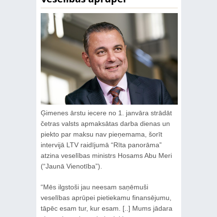
Ģimenes ārstu iecere no 1. janvāra strādāt
četras valsts apmaksātas darba dienas un
piekto par maksu nav pieņemama, šorīt
intervijā LTV raidījumā “Rīta panorāma”
atzina veselības ministrs Hosams Abu Meri
(“Jaunā Vienotība”).
“Mēs ilgstoši jau neesam saņēmuši
veselības aprūpei pietiekamu finansējumu,
tāpēc esam tur, kur esam. [..] Mums jādara